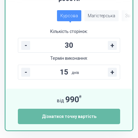
Курсова
Магістерська
Звіт з
Кількість сторінок:
-
+
Термін виконання:
-
+
днів
₴
990
від
Дізнатися точну вартість