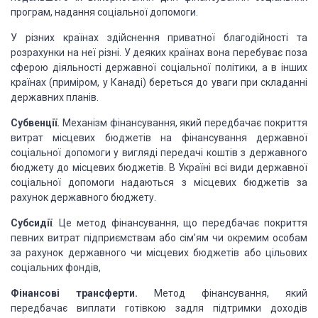
програм, надання соціальної допомоги.
У різних країнах здійснення приватної благодійності та
розрахунки на неї різні. У деяких країнах вона перебуває поза
сферою діяльності держав­ної соціальної політики, а в інших
країнах (приміром, у Канаді) береться до уваги при складанні
державних планів.
Субвенції.
Механізм фінансування, який передбачає покриття
витрат місцевих бюджетів на фінансування державної
соціальної допомоги у ви­гляді передачі коштів з державного
бюджету до місцевих бюджетів. В Ук­раїні всі види державної
соціальної допомоги надаються з місцевих бю­джетів за
рахунок державного бюджету.
Субсидії
. Це метод фінансування, що передбачає покриття
певних ви­трат підприємствам або сім’ям чи окремим особам
за рахунок державного чи місцевих бюджетів або цільових
соціальних фондів,
Фінансові трансферти.
Метод фінансування, який
передбачає випла­ти готівкою задля підтримки доходів