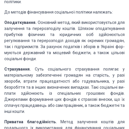
політики.
До методів фінансування соціальної політики належать:
Оподаткування.
Основний метод, який використовується для
залучення та перерозподілу коштів. Шляхом оподаткування
прибутків фізичних та юридичних осіб здійснюється
регулювання та перерозподіл доходів як окремих громадян,
так і підприємств. За рахунок податків і зборів в Україні фор­
муються державний та місцевий бюджети, а також цільові
соціальні фонди.
Страхування.
Суть соціального страхування полягає у
матеріальному забезпеченні громадян на старість, у разі
хвороби, втрати працездатності або годуваль­ника, у разі
безробіття та в інших визначених випадках. Такі соціальні ви­
плати здійснюють із спеціальних грошових фондів.
Джерелами формування цих фондів є страхові внески, що їх
сплачує працедавець або сам працівник, а також бюджетні та
інші кошти.
Приватна благодійність.
Метод залучення коштів для
подальшого їх використання для фінансування соціальних