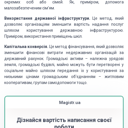
окремих осіб або сімей. Як, приміром, допомога
малозабезпеченим сім’ям.
Використання державної інфраструктури.
Це метод, який
дозволяє організаціям зменшити вартість надання послуг
шляхом користування державною інфраструктурою.
Приміром, використання приміщень шкіл.
Капітальна конверсія.
Це метод фінансування, який дозволяє
змен­шити фінансові витрати недержавних організацій за
державний рахунок. Громадські активи – належна урядові
земля, громадські будівлі, майно мо­жуть бути перетворені у
соціальне майно шляхом передання їх у користу­вання за
низькими цінами громадським об’єднанням – житловим
коопера­тивам, групам самодопомоги тощо.
Magistr.ua
Дізнайся вартість написання своєї
роботи