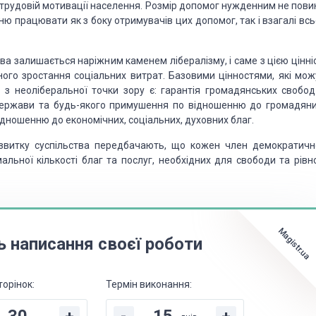
 трудовій мотивації населення. Розмір допомог нужденним не пови
ю працювати як з боку отримувачів цих допомог, так і взагалі всь
тва залишається наріжним каменем лібералізму, і саме з цією цінн
ного зростання соціальних витрат. Базовими цінностями, які мож
з неоліберальної точки зору є: гарантія громадянських свобод
и держави та будь-якого примушення по відношенню до громадяни
відношенню до економічних, соціальних, духовних благ.
озвитку суспільства передбачають, що кожен член демократичн
льної кількості благ та послуг, необхідних для свободи та рівно
Magistr.ua
ь написання своєї роботи
торінок:
Термін виконання: