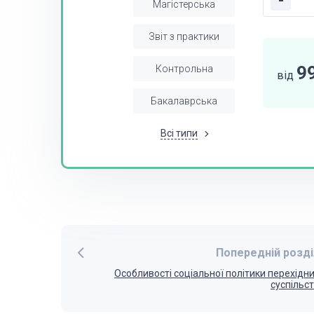
-
Магістерська
Звіт з практики
9
Контрольна
від
Бакалаврська
Всі типи
Попередній розді
Особливості соціальної політики перехідн
суспільс