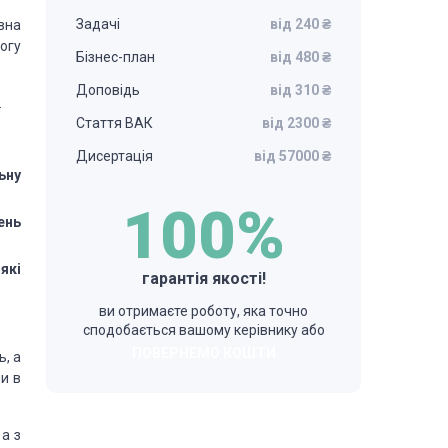
Задачі
від 240 ₴
вна
огу
Бізнес-план
від 480 ₴
Доповідь
від 310 ₴
.
Стаття ВАК
від 2300 ₴
Дисертація
від 57000 ₴
ьну
100%
ень
які
гарантія якості!
ви отримаєте роботу, яка точно
сподобається вашому керівнику або
ПОВЕРНЕМО КОШТИ
ь, а
и в
 а з