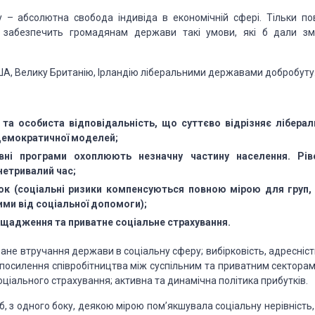
у – абсолютна свобода індивіда в економічній сфері. Тільки по
 забезпечить громадянам держави такі умови, які б дали зм
ША, Велику Британію, Ірландію ліберальними державами добробуту
та особиста відповідальність, що суттєво відрізняє ліберал
-демократичної моделей;
авні програми охоплюють незначну частину населення. Рів
нетривалий час;
ок (соціальні ризики компенсуються повною мірою для груп, 
ими від соціальної допомоги);
щадження та приватне соціальне страхування.
ане втручання держави в соціальну сферу; вибірковість, адресніст
; посилення співробітництва між суспільним та приватним секторам
оціального страхування; активна та динамічна політика прибутків.
, з одного боку, деякою мірою пом’якшувала соціальну нерівність,