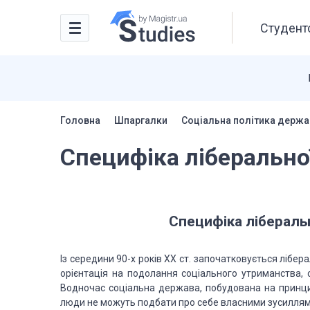
Студентс
Головна
Шпаргалки
Соціальна політика держа
Специфіка ліберально
Специфіка лібераль
Із середини 90-х років ХХ ст. започатковується лібер
орієнтація на подолання соціального утриманства, с
Водночас соціальна держава, побудована на принцип
люди не можуть подбати про себе власними зусиллям