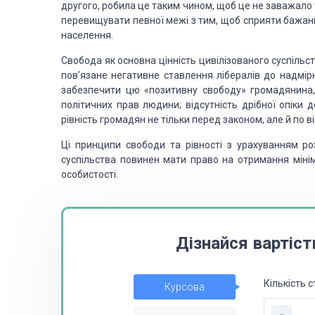
другого, робила це таким чином, щоб це не заважало
перевищувати певної межі з тим, щоб сприяти бажанн
населення.
Свобода як основна цінність цивілізованого суспільс
пов’язане негативне ставлення лібералів до надмір
забезпечити цю «позитивну свободу» громадянина, 
політичних прав людини; відсутність дрібної опік
рівність громадян не тільки перед законом, але й по 
Ці принципи свободи та рівності з урахуванням р
суспільства повинен мати право на отримання мініма
особистості.
Дізнайся вартіст
Кількість с
Курсова