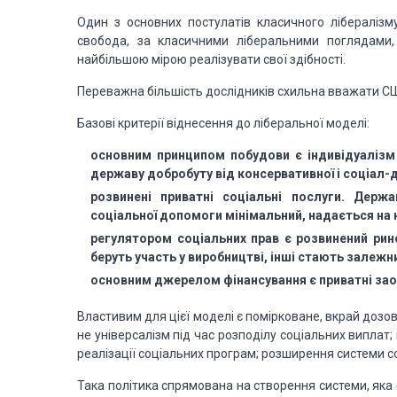
Один з основних постулатів класичного лібералізм
свобода, за класичними ліберальними поглядами,
найбільшою мірою реалізувати свої здібності.
Переважна більшість дослідників схильна вважати С
Базові критерії віднесення до ліберальної моделі:
основним принципом побудови є індивідуалізм 
державу добробуту від консервативної і соціал
розвинені приватні соціальні послуги. Держ
соціальної допомоги мінімальний, надається на 
регулятором соціальних прав є розвинений рин
беруть участь у виробництві, інші стають залежн
основним джерелом фінансування є приватні зао
Властивим для цієї моделі є помірковане, вкрай дозов
не універсалізм під час розподілу соціальних виплат
реалізації соціальних програм; розширення системи с
Така політика спрямована на створення системи, яка б