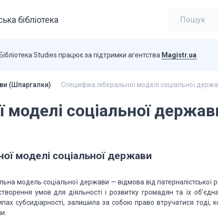
ька бібліотека
Бібліотека Studies працює за підтримки агентства
Magistr.ua
ви (Шпаргалки)
Специфіка ліберальної моделі соціальної держ
ї моделі соціальної держав
ної моделі соціальної держави
альна модель соціальної держави — відмова від патерналістської р
творення умов для діяльності і розвитку громадян та їх об’єдна
ах субсидіарності, залишила за собою право втручатися тоді, к
и.