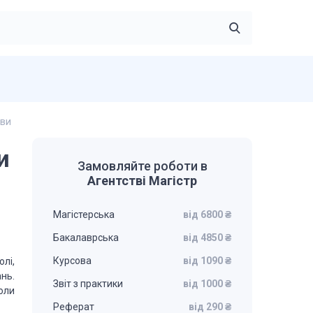
ави
и
Замовляйте роботи в
Агентстві Магістр
Магістерська
від 6800 ₴
Бакалаврська
від 4850 ₴
Курсова
від 1090 ₴
олі,
нь.
Звіт з практики
від 1000 ₴
оли
Реферат
від 290 ₴