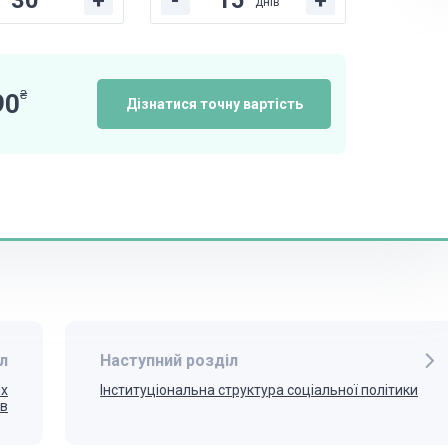
+
-
+
днів
₴
90
Дізнатися точну вартість
л
Наступний розділ
их
Інституціональна структура соціальної політики
тв