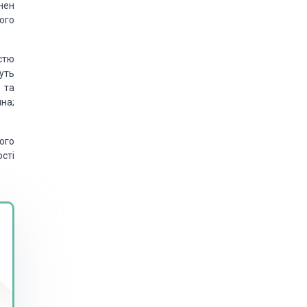
нен
ого
істю
уть
 та
на;
ого
сті