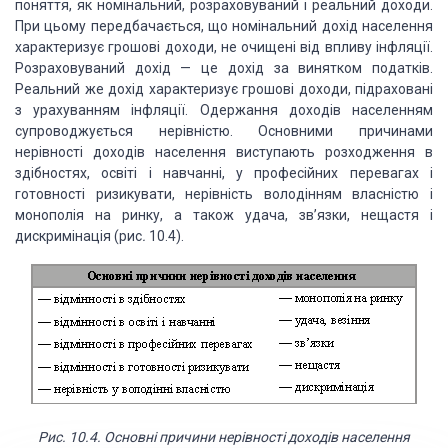
поняття, як номінальний, розраховуваний і реальний доходи.
При цьому передбачається, що номінальний дохід населення
характеризує грошові доходи, не очищені від впливу інфляції.
Розраховуваний дохід — це дохід за винятком податків.
Реальний же дохід характеризує грошові доходи, підраховані
з урахуванням інфляції. Одержання доходів населенням
супроводжується нерівністю. Основними причинами
нерівності доходів населення виступають розходження в
здібностях, освіті і навчанні, у професійних перевагах і
готовності ризикувати, нерівність володінням власністю і
монополія на ринку, а також удача, зв’язки, нещастя і
дискримінація (рис
.
10.4).
Рис. 10.4. Основні причини нерівності доходів населення