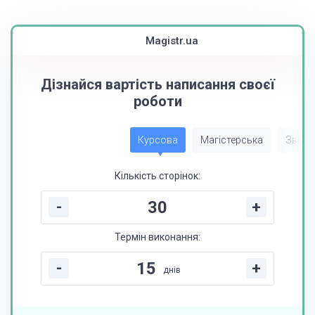
Magistr.ua
Дізнайся вартість написання своєї
роботи
Курсова
Магістерська
Звіт з
Кількість сторінок:
-
+
Термін виконання:
-
+
днів