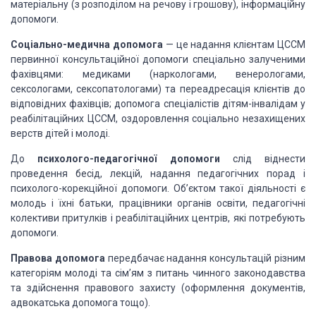
матеріальну (з розподілом на речову і грошову), інформаційну
допомоги.
Соціально-медична допомога
— це надання клієнтам ЦССМ
первинної консультаційної допомоги спеціально залученими
фахівцями: медиками (наркологами, венерологами,
сексологами, сексопатологами) та переадресація клієнтів до
відповід­них фахівців; допомога спеціалістів дітям-інвалідам у
реабілі­таційних ЦССМ, оздоровлення соціально незахищених
верств дітей і молоді.
До
психолого-педагогічної допомоги
слід віднести
проведення бесід, лекцій, надання педагогічних порад і
психолого-корекційної допомоги. Об’єктом такої діяльності є
молодь і їхні батьки, працівники органів освіти, педагогічні
колективи притулків і реабілітаційних центрів, які потребують
допомоги.
Правова допомога
передбачає надання консультацій різним
категоріям молоді та сім’ям з питань чинного законодавства
та здійснення правового захисту (оформлення документів,
адвокатська допомога тощо).