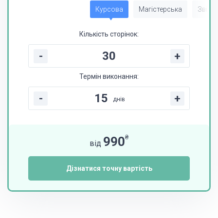
Курсова
Магістерська
Звіт з
Кількість сторінок:
-
+
Термін виконання:
-
+
днів
₴
990
від
Дізнатися точну вартість