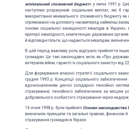
мінімальний споживчий бюджет
» у липні 1991 р. Ц
наступних розрахунків соціальних виплат, які б г
використання мінімального споживчого бюджету як с
спрямованої на допомогу насамперед найменш захище
основи соціальної захищеності інвалідів в Україні»
критерії інвалідності, компетенцію державних органів
й відповідні пільги, що надаються інвалідам, визначен
В цей період важливу роль відіграло прийняття інши
громадян. Це такі законодавчі акти, як «Про державн
ветеранів війни, гарантії їх соціального захисту» від 2
Для формування власної стратегії соціального захи
грудня 1993 р. Концепції соціального забезпечення 
вдосконаленням діючої солідарної пенсійної систем
страхування; пенсійного забезпечення за місцем р
добровільного особистого страхування через недержа
14 січня 1998 р. були прийняті
Основи законодавства У
визначили принципи та загальні правові, фінансові 
страхування громадян в Україні.