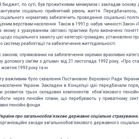
ей бюджет, по суті, був прожитковим мінімумом і закладав основу 
арантували соціально прийнятний рівень життя. Передбачалось,
оціального нормативу забезпечить проведення соціальної політи
ним верствам населення. Також в 1991 р. набув чинності Закон «
, в якому з урахуванням світової практики було визначено понятт
 щодо соціального захисту цієї категорії громадян, установлено п
о систему реабілітації та забезпечення життєдіяльності.
х законів, спрямованих на забезпечення окремих вразливих катего
у допомогу сім’ям з дітьми» від 21 листопада 1992 року, «Про ста
2 жовтня 1993 року та ін.
сту важливим було схвалення Постановою Верховної Ради України
населення України. Закладені в Концепції ідеї передбачали поряд
и розвиток трьох складових компонентів: обов’язкового пенсійн
оботи через пенсійні плани, що перебувають у приватному секто
вні пенсійні фонди.
країни про загальнообов’язкове державне соціальне страхування
й організаційні засади загальнообов’язкового державного соціальн