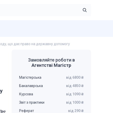
оду, що дає право на державну допомогу
Замовляйте роботи в
Агентстві Магістр
Магістерська
від 6800 ₴
Бакалаврська
від 4850 ₴
у
Курсова
від 1090 ₴
Звіт з практики
від 1000 ₴
Реферат
від 290 ₴
Про