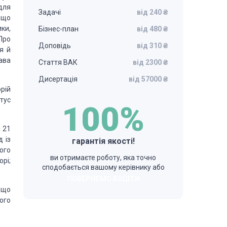
для
Задачі
від 240 ₴
 що
ки,
Бізнес-план
від 480 ₴
Про
Доповідь
від 310 ₴
я й
рава
Стаття ВАК
від 2300 ₴
Дисертація
від 57000 ₴
рій
тус
100%
 21
 із
гарантія якості!
ого
ви отримаєте роботу, яка точно
рі;
сподобається вашому керівнику або
ПОВЕРНЕМО КОШТИ
, що
ого