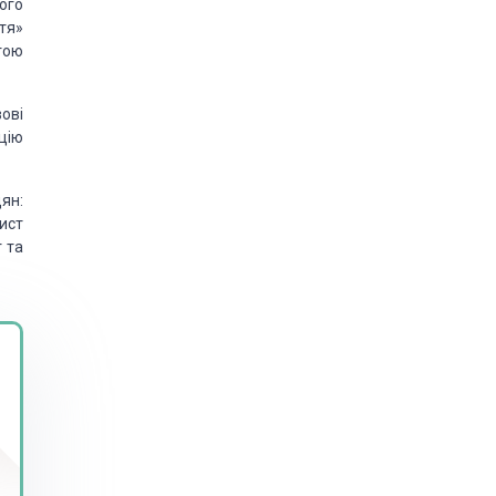
ого
тя»
тою
вові
цію
ян:
ист
т та