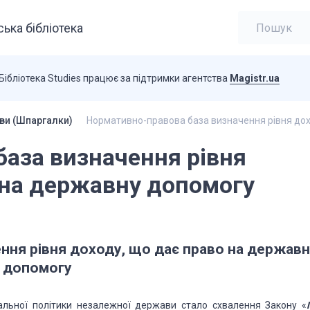
ька бібліотека
Бібліотека Studies працює за підтримки агентства
Magistr.ua
ви (Шпаргалки)
Нормативно-правова база визначення рівня дох
аза визначення рівня
 на державну допомогу
ння рівня доходу, що дає право на державн
допомогу
льної політики незалежної держави стало схвалення Закону «