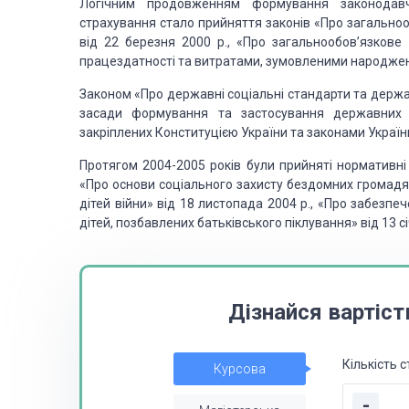
Логічним продовженням формування законодавч
страхування стало прийняття законів «Про загально
від 22 березня 2000 р., «Про загальнообов’язков
працездатності та витратами, зумовленими народженн
Законом «Про державні соціальні стандарти та держав
засади формування та застосування державних с
закріплених Конституцією України та законами Україн
Протягом 2004-2005 років були прийняті нормативні 
«Про основи соціального захисту бездомних громадян 
дітей війни» від 18 листопада 2004 р., «Про забезпе
дітей, позбавлених батьківського піклування» від 13 сі
Дізнайся вартіст
Кількість с
Курсова
-