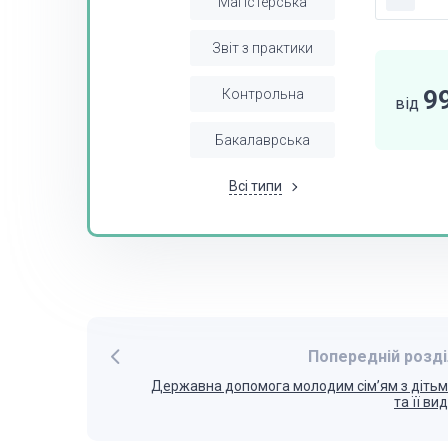
Магістерська
Звіт з практики
9
Контрольна
від
Бакалаврська
Всі типи
Попередній розді
Державна допомога молодим сім’ям з діть
та її ви