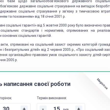
ої бази щодо загальнообов’язкового державного соціальн
обов’язкове державне соціальне страхування на випадок безробіт
е державне соціальне страхування у зв’язку з тимчасовою втра
ям та похованням» від 18 січня 2001 р.
ні соціальні гарантії» від 5 жовтня 2000 року було визначено пра
оціальних стандартів і нормативів, спрямованих на реаліза
и основних соціальних гарантій.
акти, спрямовані на соціальний захист окремих категорій громад
і безпритульних дітей» від 2 червня 2005 р., «Про соціальний зах
чення організаційно-правових умов соціального захисту дітей-сирі
чня 2005 р.
Magistr.ua
ь написання своєї роботи
торінок:
Термін виконання:
+
-
+
днів