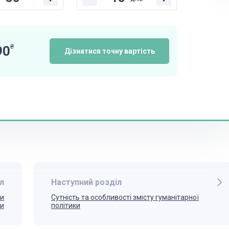
₴
90
Дізнатися точну вартість
л
Наступний розділ
ми
Сутність та особливості змісту гуманітарної
ди
політики