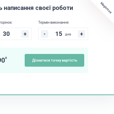
Magistr.ua
ь написання своєї роботи
торінок:
Термін виконання:
+
-
+
днів
₴
90
Дізнатися точну вартість