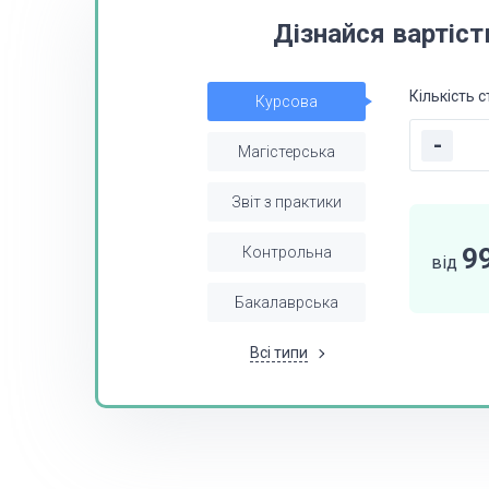
Дізнайся вартіст
Кількість с
Курсова
-
Магістерська
Звіт з практики
9
Контрольна
від
Бакалаврська
Всі типи