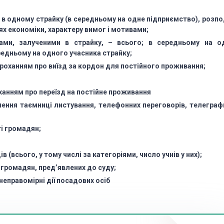
у в одному страйку
(в середньому на одне підприємство), розпо
ях економіки, характеру вимог і мотивами;
ками, залученими
в страйку, – всього; в середньому на о
редньому на одного учасника страйку;
 проханням
про виїзд за кордон для постійного проживання;
оханням про
переїзд на постійне проживання
шення таємниці
листування, телефонних переговорів, телеграф
і громадян;
ів (всього,
у тому числі за категоріями, число учнів у них);
в громадян,
пред’явлених до суду;
 неправомірні
дії посадових осіб