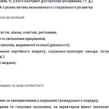
ми, ті, у кого контракт достроково розірваний, і т. д.)
 з різних
питань економічного і соціального розвитку
их організацій
:
статтю, віком,
освітою, регіонами;
ість звільнених
працівників;
 внесків,
видавничої та іншої діяльності);
мання партійного
апарату, соціально-культурні заходи, потр
д.);
і виданні;
омадян та прав особистості
:
аних за звинуваченням
у порушенні громадського порядку;
орами та галузями
економіки, за характером вимог (економіч