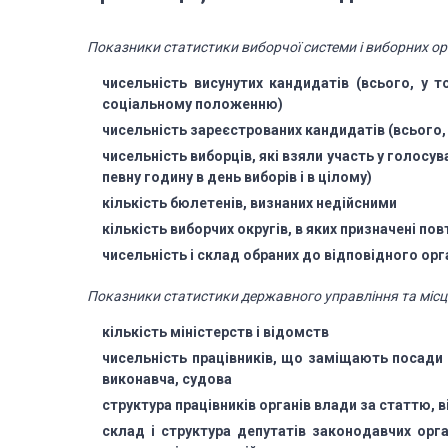
Показники статистики виборчої системи і виборних ор
чисельність висунутих кандидатів (всього, у т
соціальному положенню)
чисельність зареєстрованих кандидатів (всього, 
чисельність виборців, які взяли участь у голосув
певну годину в день виборів
і в цілому)
кількість бюлетенів, визнаних недійсними
кількість виборчих округів, в яких призначені по
чисельність і склад обраних до відповідного орг
Показники статистики державного управління та міс
кількість міністерств і відомств
чисельність працівників, що заміщають посади 
виконавча, судова
структура працівників органів влади за статтю, в
склад і структура депутатів законодавчих орг