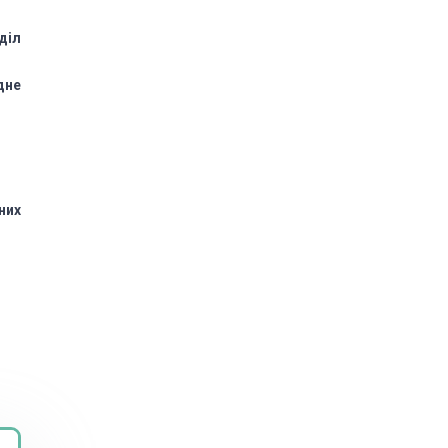
діл
дне
них