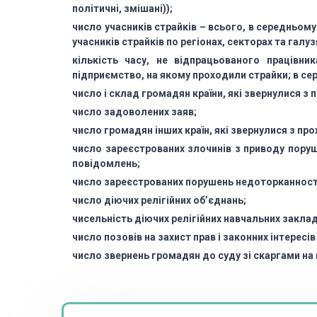
політичні, змішані));
число учасників страйків – всього, в середньом
учасників страйків по регіонах, секторах
та галуз
кількість часу, не відпрацьованого працівни
підприємство, на якому проходили страйки;
в се
число і склад громадян країни, які звернулися з
число задоволених заяв;
число громадян інших країн, які звернулися з пр
число зареєстрованих злочинів з приводу пору
повідомлень;
число зареєстрованих порушень недоторканност
число діючих релігійних об’єднань;
чисельність діючих релігійних навчальних заклад
число позовів на захист прав і законних інтересі
число звернень громадян до суду зі скаргами на