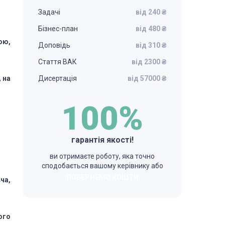
Задачі
від 240 ₴
Бізнес-план
від 480 ₴
ою,
Доповідь
від 310 ₴
Стаття ВАК
від 2300 ₴
, на
Дисертація
від 57000 ₴
100%
гарантія якості!
ви отримаєте роботу, яка точно
сподобається вашому керівнику або
ПОВЕРНЕМО КОШТИ
ча,
ого