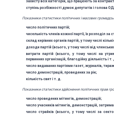
захисту всіх категорій, що працюють
за контракта
ступінь розбіжності думок депутатів і голова ОДА
Показники статистики політичних і масових громадськ
число політичних партій;
чисельність членів кожної партії, їх розподіл за 
склад керівних органів партій, у тому числі кільк
доходи партій (всього, у тому числі від членських
витрати партій (всього, у тому числі на утри
первинних організацій, благодійну діяльність
і т. 
число видаваних партіями газет, журналів, тираж
число демонстрацій, проведених за рік;
кількість свят і т. д.
Показники статистики здійснення політичних прав гр
число проведених мітингів, демонстрацій;
число учасників мітингів, демонстрацій, затрим
число страйків (всього, у тому числі за сект