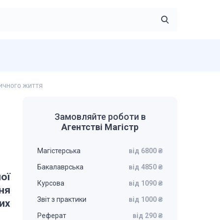
тичного життя
Замовляйте роботи в
Агентстві Магістр
Магістерська
від 6800 ₴
Бакалаврська
від 4850 ₴
ої
Курсова
від 1090 ₴
ня
Звіт з практики
від 1000 ₴
их
Реферат
від 290 ₴