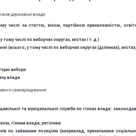
ганів державної влади
:
ому числі за
статтю, віком, партійною приналежністю, освіт
у тому числі
по виборчих округах, містах і т. д.)
анні (всього,
у тому числі по виборчих округах (ділянках), містах
вторні вибори
ану влади
цевого самоврядування
:
цивільної та
муніципальної служби по гілках влади: законодав
іком, гілкам
влади, регіонам
анів по займаним
позиціям (наприклад, прихильники соціальн