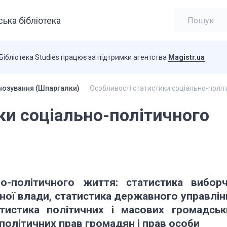
ька бібліотека
Бібліотека Studies працює за підтримки агентства
Magistr.ua
нозування (Шпаргалки)
Особливості статистики соціально-полі
ки соціально-політичного
о-політичного життя:
статистика
виборч
ної влади, статистика державного управлін
атистика політичних і масових громадськ
політичних прав громадян і прав особи