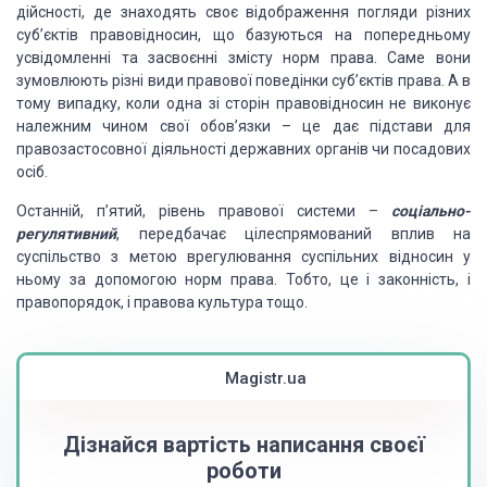
дійсності, де знаходять своє відображення
погляди різних
суб’єктів правовідносин, що базуються на попередньому
усвідомленні
та засвоєнні змісту норм права. Саме вони
зумовлюють різні види правової поведінки
суб’єктів права. А в
тому випадку, коли одна зі сторін правовідносин не виконує
належним чином свої обов’язки – це дає підстави для
правозастосовної діяльності
державних органів чи посадових
осіб.
Останній, п’ятий, рівень правової системи –
соціально-
регулятивний
, передбачає
цілеспрямований вплив на
суспільство з метою врегулювання суспільних відносин у
ньому за допомогою норм права. Тобто, це і законність, і
правопорядок, і правова
культура тощо.
Magistr.ua
Дізнайся вартість написання своєї
роботи