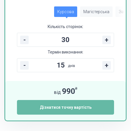
Курсова
Магістерська
Звіт з
Кількість сторінок:
-
+
Термін виконання:
-
+
днів
₴
990
від
Дізнатися точну вартість