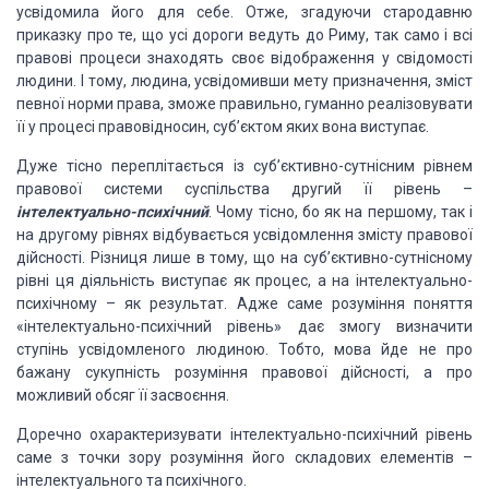
усвідомила його для себе. Отже, згадуючи стародавню
приказку
про те, що усі дороги ведуть до Риму, так само і всі
правові процеси знаходять своє
відображення у свідомості
людини. І тому, людина, усвідомивши мету призначення,
зміст
певної норми права, зможе правильно, гуманно реалізовувати
її у процесі правовідносин,
суб’єктом яких вона виступає.
Дуже тісно переплітається із суб’єктивно-сутнісним
рівнем
правової системи суспільства другий її рівень –
інтелектуально-психічний
.
Чому тісно, бо як на першому, так і
на другому рівнях відбувається усвідомлення
змісту правової
дійсності. Різниця лише в тому, що на суб’єктивно-сутнісному
рівні
ця діяльність виступає як процес, а на інтелектуально-
психічному – як результат.
Адже саме розуміння поняття
«інтелектуально-психічний рівень» дає змогу визначити
ступінь усвідомленого людиною. Тобто, мова йде не про
бажану сукупність розуміння
правової дійсності, а про
можливий обсяг її засвоєння.
Доречно
охарактеризувати
інтелектуально-психічний рівень
саме з точки зору розуміння його складових елементів
–
інтелектуального та психічного.