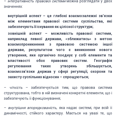
–
інтегративність
правової системи
можна розглядати у двох
значеннях:
внутрішній
аспект – це глибокі взаємозалежні зв’язки
між елементами правової системи суспільства,
які
забезпечують її існування як цілісної структури;
зовнішній
аспект – можливість правової системи,
наприклад певної держави, «зближатись» з метою
взаємопроникнення з правовою системою іншої
держави, результатом чого є виникнення
нового
утворення, яке органічно поєднує у собі елементи та
властивості обох правових
систем. Географія
регулювання таких утворень збільшується,
взаємозв’язки держав
у сфері регуляції, охорони та
захисту суспільних відносин – спрощуються;
–
чіткість
– забезпечується
тим, що правова система
структурована, тобто в ній визначені конкретні елементи,
що і
забезпечують її функціонування;
–
внутрішня
впорядкованість
, яка надає системі, при всій її
динамічності, стійкого характеру.
Мається на увазі те, що