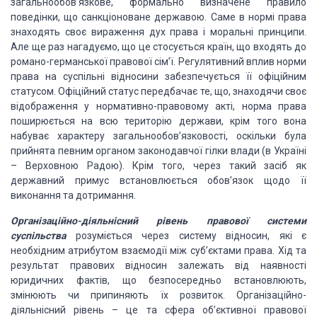
загальнообов’язкове, формально
визначене правило
поведінки, що санкціоноване державою. Саме в нормі права
знаходять
своє вираження дух права і моральні принципи.
Але ще раз нагадуємо, що це стосується
країн, що входять до
романо-германської правової сім’ї. Регулятивний вплив норми
права на суспільні відносини забезпечується її офіційним
статусом. Офіційний статус
передбачає те, що, знаходячи своє
відображення у нормативно-правовому акті, норма
права
поширюється на всю територію держави, крім того вона
набуває характеру загальнообов’язковості,
оскільки була
прийнята певним органом законодавчої гілки влади (в Україні
– Верховною
Радою). Крім того, через такий засіб як
державний примус встановлюється обов’язок
щодо її
виконання та дотримання.
Організаційно-діяльнісний рівень
правової системи
суспільства
розуміється через систему відносин, які є
необхідним атрибутом взаємодії між
суб’єктами права. Хід та
результат правових відносин залежать від наявності
юридичних
фактів, що безпосередньо встановлюють,
змінюють чи припиняють їх розвиток. Організаційно-
діяльнісний
рівень – це та сфера об’єктивної правової