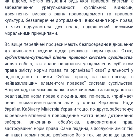
Як відомо, метою
існування будь-якої правової системи є
забезпечення урегульованості суспільних відносин,
досягнення високого рівня правосвідомості та правової
культури, беззаперечне дотримання
і виконання норм права,
в яких відчувається дух права, підкріплений високими
моральними
принципами.
Всі вище перелічені процеси мають безпосереднє
відношення
до діяльності людини щодо реалізації норм права. Отже,
суб’єктивно-сутнісний
рівень правової системи суспільства
являє собою, так зване поєднання усвідомлення
суб’єктом
права змісту норми права та організації своєї діяльності у
відповідності
з ними.
Суб’єкт
права, на наш погляд, є
найважливішим елементом правової системи суспільства.
Наприклад,
проміжною ланкою між системою законодавства і
реалізацією норм права є людина, яка,
по-перше, «приймає»
певні нормативно-правові акти у стінах Верховної Ради
України,
Кабінету Міністрів України тощо, по-друге, забезпечує
їх реальне втілення в повсякденне
життя через дотримання
заборон, виконання обов’язків, використання прав,
застосування
норм права. Саме людина, з’ясовуючи зміст тієї
чи іншої норми права, роз’яснює його
так, як вона до цього