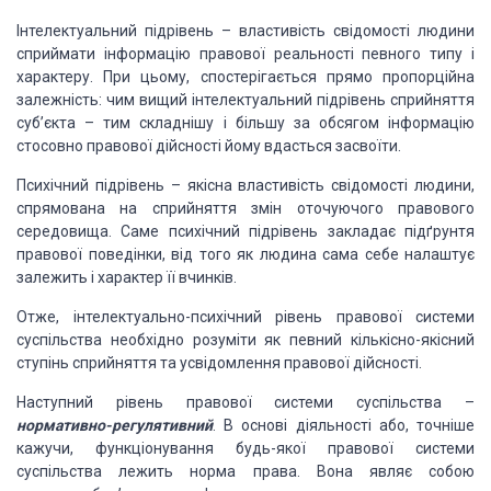
Інтелектуальний підрівень – властивість свідомості
людини
сприймати інформацію правової реальності певного типу і
характеру. При цьому,
спостерігається прямо пропорційна
залежність: чим вищий інтелектуальний підрівень
сприйняття
суб’єкта – тим складнішу і більшу за обсягом інформацію
стосовно правової
дійсності йому вдасться засвоїти.
Психічний підрівень – якісна властивість
свідомості людини,
спрямована на сприйняття змін оточуючого правового
середовища.
Саме психічний підрівень закладає підґрунтя
правової поведінки, від того як людина
сама себе налаштує
залежить і характер її вчинків.
Отже, інтелектуально-психічний рівень
правової системи
суспільства необхідно розуміти як певний кількісно-якісний
ступінь
сприйняття та усвідомлення правової дійсності.
Наступний рівень правової системи суспільства
–
нормативно-регулятивний
.
В основі діяльності або, точніше
кажучи, функціонування будь-якої правової системи
суспільства лежить норма права. Вона являє собою