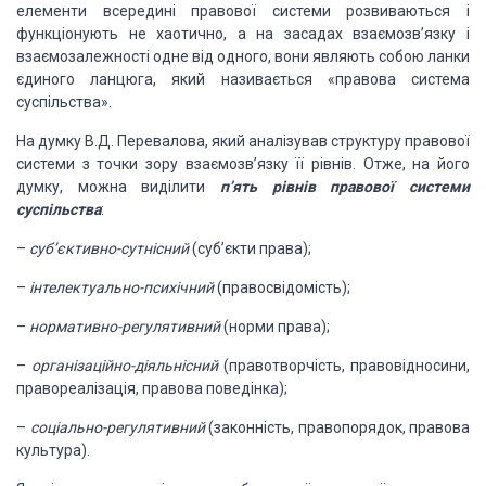
елементи всередині правової системи розвиваються і
функціонують
не хаотично, а на засадах взаємозв’язку і
взаємозалежності одне від одного, вони
являють собою ланки
єдиного ланцюга, який називається «правова система
суспільства».
На думку В.Д. Перевалова, який аналізував структуру
правової
системи з точки зору взаємозв’язку її рівнів.
Отже, на його
думку,
можна виділити
п’ять рівнів правової системи
суспільства
:
–
суб’єктивно-сутнісний
(суб’єкти
права);
–
інтелектуально-психічний
(правосвідомість);
–
нормативно-регулятивний
(норми
права);
–
організаційно-діяльнісний
(правотворчість,
правовідносини,
правореалізація, правова поведінка);
–
соціально-регулятивний
(законність,
правопорядок, правова
культура).