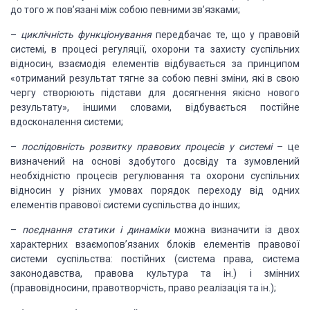
до того ж пов’язані між собою певними зв’язками;
–
циклічність
функціонування
передбачає те, що у правовій
системі, в процесі регуляції, охорони та захисту суспільних
відносин, взаємодія
елементів відбувається за принципом
«отриманий результат тягне за собою певні зміни,
які в свою
чергу створюють підстави для досягнення якісно нового
результату», іншими
словами, відбувається постійне
вдосконалення системи;
–
послідовність
розвитку правових процесів у системі
– це
визначений на основі здобутого
досвіду та зумовлений
необхідністю процесів регулювання та охорони суспільних
відносин
у різних умовах порядок переходу від одних
елементів правової системи суспільства
до інших;
–
поєднання
статики і динаміки
можна визначити із двох
характерних взаємопов’язаних блоків
елементів правової
системи суспільства: постійних (система права, система
законодавства,
правова культура та ін.) і змінних
(правовідносини, правотворчість, право реалізація
та ін.);