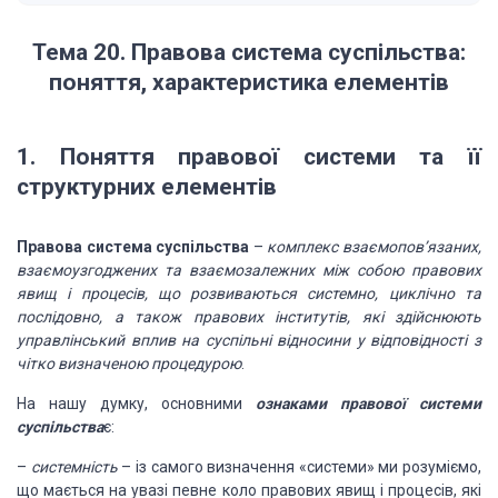
Тема 20. Правова система суспільства:
поняття, характеристика елементів
1.
Поняття правової системи та її
структурних елементів
Правова система суспільства
–
комплекс взаємопов’язаних,
взаємоузгоджених та
взаємозалежних між собою правових
явищ і процесів, що розвиваються системно, циклічно
та
послідовно, а також правових інститутів, які здійснюють
управлінський вплив на
суспільні відносини у відповідності з
чітко визначеною процедурою
.
На
нашу думку, основними
ознаками правової системи
суспільства
є:
–
системність
– із самого
визначення «системи» ми розуміємо,
що мається на увазі певне коло правових явищ
і процесів, які