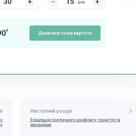
+
-
+
днів
₴
90
Дізнатися точну вартість
л
Наступний розділ
ах
Ескалація політичного конфлікту: поняття та
ту
механізми