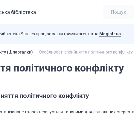
ька бібліотека
Бібліотека Studies працює за підтримки агентства
Magistr.ua
кту (Шпаргалки)
Особливості сприйняття політичного конфлікту
тя політичного конфлікту
няття політичного конфлікту
типізоване і характеризується типовими для соціальних стереоти