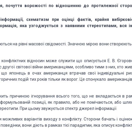
я, почуття ворожості по відношенню до протилежної сторо
нформації, схематизм при оцінці фактів, крайня вибіркові
формація, яка узгоджується з наявними стереотипами, вся і
ться на рівні масової свідомості. Значною мірою вони створюютьс
х конфліктних відносин може служити що описується Е. В. Єгоров
с другої світової війни американцями, особливо тими з них, хто жи
 що японець в очах американця втрачав свої індивідуальні рис
торичних подій тих років тільки як ворог. Це спонукало американці
жить причиною ігнорування всього того, що не вкладається в ра
 сформульованій позиції, як правило, або не помічаються, або шля
стереотипи. При цьому звужується спектр джерел інформації
 можливих варіантів виходу з конфлікту. Сторони бачать і оціню
оведінки, вони діють в рамках тієї парадигми, яка описує конфлік