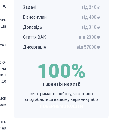
ни,
Задачі
від 240 ₴
Бізнес-план
від 480 ₴
сть
нша
Доповідь
від 310 ₴
Стаття ВАК
від 2300 ₴
я і
Дисертація
від 57000 ₴
ою-
100%
в на
и і
в до
гарантія якості!
ви отримаєте роботу, яка точно
мки
сподобається вашому керівнику або
хом
ПОВЕРНЕМО КОШТИ
ють
т як