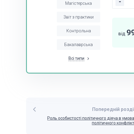
-
Магістерська
Звіт з практики
9
Контрольна
від
Бакалаврська
Всі типи
Попередній розді
Роль особистості політичного діяча в умов
політичного конфлік