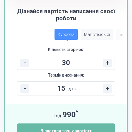
Дізнайся вартість написання своєї
роботи
Курсова
Магістерська
Звіт з
Кількість сторінок:
-
+
Термін виконання:
-
+
днів
₴
990
від
Дізнатися точну вартість