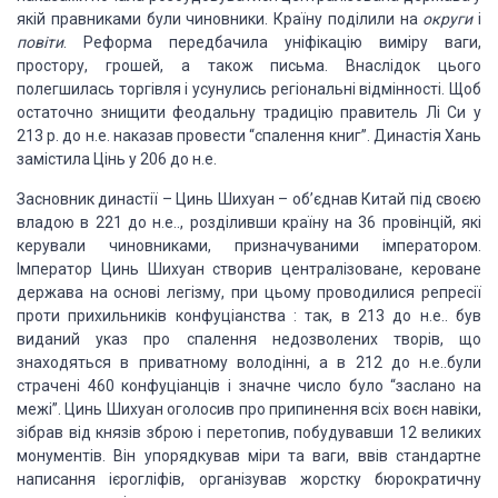
якій правниками були чиновники. Країну поділили на
округи
і
повіти
. Реформа передбачила уніфікацію виміру ваги,
простору, грошей, а також письма. Внаслідок цього
полегшилась торгівля і усунулись регіональні відмінності. Щоб
остаточно знищити феодальну традицію правитель Лі Си у
213 р. до н.е. наказав провести “спалення книг”. Династія Хань
замістила Цінь у 206 до н.е.
Засновник династії – Цинь Шихуан – об’єднав Китай під своєю
владою в 221 до н.е.., розділивши країну на 36 провінцій, які
керували чиновниками, призначуваними імператором.
Імператор Цинь Шихуан створив централізоване, кероване
держава на основі легізму, при цьому проводилися репресії
проти прихильників конфуціанства : так, в 213 до н.е.. був
виданий указ про спалення недозволених творів, що
знаходяться в приватному володінні, а в 212 до н.е..були
страчені 460 конфуціанців і значне число було “заслано на
межі”. Цинь Шихуан оголосив про припинення всіх воєн навіки,
зібрав від князів зброю і перетопив, побудувавши 12 великих
монументів. Він упорядкував міри та ваги, ввів стандартне
написання ієрогліфів, організував жорстку бюрократичну