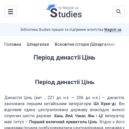
Бібліотека Studies працює за підтримки агентства
Magistr.ua
Головна
Шпаргалки
Всесвітня історія (Шпаргалки)
Пері
Період династії Цінь
Період династії Цінь
Династія Цінь (кит. ; 221 до н.е. — 206 до н.е.) — династія,
заснована першим китайським імператорм
Ші Хуан-ді
. Він
відновив єдину централізовану державу внаслідок анексії
існуючих шести держав:
Хань
,
Вей
,
Чжао
,
Янь
і
Ці
. Імператор
мав титул –
Перший величний правитель Цінь
. Згідно з його
наказами почала розбудовуватися централізована держава у