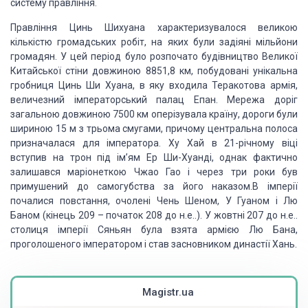
систему правління.
Правління Цинь Шихуана характеризувалося великою
кількістю громадських робіт, на яких були задіяні мільйони
громадян. У цей період було розпочато будівництво Великої
Китайської стіни довжиною 8851,8 км, побудовані унікальна
гробниця Цинь Ши Хуана, в яку входила Теракотова армія,
величезний імператорський палац Епан. Мережа доріг
загальною довжиною 7500 км оперізувала країну, дороги були
шириною 15 м з трьома смугами, причому центральна полоса
призначалася для імператора. Ху Хай в 21-річному віці
вступив на трон під ім’ям Ер Ши-Хуанді, однак фактично
залишався маріонеткою Чжао Гао і через три роки був
примушений до самогубства за його наказом.В імперії
почалися повстання, очолені Чень Шеном, У Гуаном і Лю
Баном (кінець 209 – початок 208 до н.е..). У жовтні 207 до н.е..
столиця імперії Сяньян була взята армією Лю Бана,
проголошеного імператором і став засновником династії Хань.
Magistr.ua