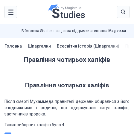
Бібліотека Studies працює за підтримки агентства
Magistr.ua
Головна
Шпаргалки
Всесвітня історія (Шпаргалки)
Прав
Правління чотирьох халіфів
Правління чотирьох халіфів
Після смерті Мухаммеда правителі держави обиралися з його
сподвижників і родичів, що одержували титул халіфів,
заступників пророка.
Таких виборних халіфів було 4: