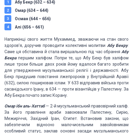
Абу Бекр
(632 – 634)
Омар
(634 – 644)
Осман
(644 – 656)
Алі
(656 – 661)
Наприкінці свого життя Мухаммед, зважаючи на стан свого
здоров’я, доручив проводити колективні молитви
Абу Бекру
.
Саме ця обставина й стала вирішальною під час обрання
Абу
Бекра
першим халіфом. Попри те, що Абу Бекр був халіфом
лише трохи більше двох років йому вдалося багато зробити
для утвердження мусульманської релігії і державності. Абу
Бекр придушив повстання лжепророків у Внутрійшній Аравії
(632), силою поширював іслам. У 633 відправив війська проти
сасанідського Ірану, в 634 — проти візантійців у Палестину. За
Абу Бекра почато запис Корану.
О
мар ібн аль-Хаттаб
— 2-й мусульманський правовірний халіф.
За його правління араби завоювали Палестину, Сирію,
Межиріччя, Західний Іран, Єгипет. Встановив закони, що
забезпечили відносно малочисельним завойовникам
особливий статус, заклав основні засади мусульманського