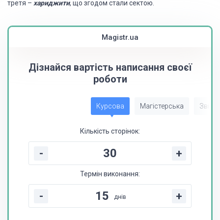
третя –
хариджити
, що згодом стали сектою.
Magistr.ua
Дізнайся вартість написання своєї
роботи
Курсова
Магістерська
Звіт з
Кількість сторінок:
-
+
Термін виконання:
-
+
днів