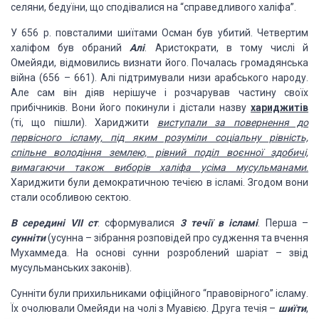
селяни, бедуїни, що сподівалися на “справедливого халіфа”.
У 656 р. повсталими шиїтами Осман був убитий. Четвертим
халіфом був обраний
Алі
. Аристократи, в тому числі й
Омейяди, відмовились визнати його. Почалась громадянська
війна (656 – 661). Алі підтримували низи арабського народу.
Але сам він діяв нерішуче і розчарував частину своїх
прибічників. Вони його покинули і дістали назву
хариджитів
(ті, що пішли). Хариджити
виступали за повернення до
первісного ісламу, під яким розуміли соціальну рівність,
спільне володіння землею, рівний поділ воєнної здобичі,
вимагаючи також виборів халіфа усіма мусульманами
.
Хариджити були демократичною течією в ісламі. Згодом вони
стали особливою сектою.
В середині VІІ ст
. сформувалися
3 течії в ісламі
. Перша –
сунніти
(усунна – зібрання розповідей про судження та вчення
Мухаммеда. На основі сунни розроблений шаріат – звід
мусульманських законів).
Сунніти були прихильниками офіційного “правовірного” ісламу.
Їх очолювали Омейяди на чолі з Муавією. Друга течія –
шиїти
,