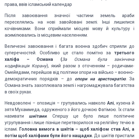
права, ввів ісламський календар
Після завоювання значної частини земель араби
переселялись на нові завойовані землі. Інші лишилися
кочівниками. Вони сприймали місцеві мову й культуру і
асимілювались із місцевим населенням.
Величезні завоювання і багата воєнна здобич сприяли до
суперечностей. Особливо це стало помітно за
третього
халіфа – Османа
(
За Османа була закінчена
кодифікація
Корану
), який разом з оточенням – родичами-
Омейядами, перейшов від політики опори на військо – воєнно-
демократичних порядків – до
опори на аристократію
. За
Османа знать захоплювала землі і нагромаджувала багатства
в своїх руках.
Невдоволені – опозиція – групувались навколо
Алі
, кузена й
зятя Мухаммеда, одруженого з його дочкою Фатімою. Їх стали
називати
шиїтами
. Спершу це було лише політичне
угрупування і лише пізніше перетворилося на релігійну течію в
ісламі.
Головна вимога в шиїтів – щоб халіфом став Алі, а
потім щоб халіфами були його нащадки.
До шиїтів пристали