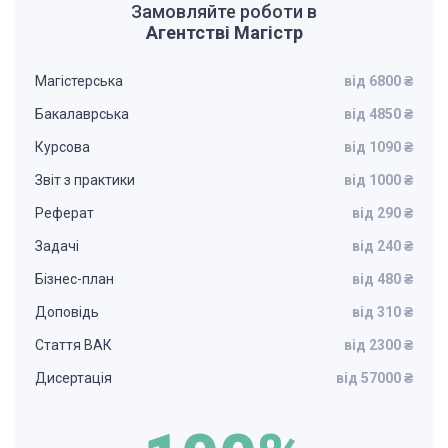
Замовляйте роботи в
Агентстві Магістр
Магістерська
від 6800 ₴
Бакалаврська
від 4850 ₴
Курсова
від 1090 ₴
Звіт з практики
від 1000 ₴
Реферат
від 290 ₴
Задачі
від 240 ₴
Бізнес-план
від 480 ₴
Доповідь
від 310 ₴
Стаття ВАК
від 2300 ₴
Дисертація
від 57000 ₴