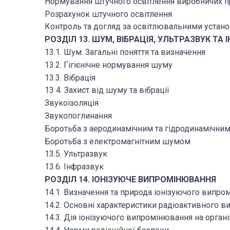
Нормування штучного освітлення виробничих 
Розрахунок штучного освітлення
Контроль та догляд за освітлювальними устан
РОЗДІЛ 13. ШУМ, ВІБРАЦІЯ, УЛЬТРАЗВУК ТА 
13.1. Шум. Загальні поняття та визначення
13.2. Гігієнічне нормування шуму
13.3. Вібрація
13 4. Захист від шуму та вібрації
Звукоізоляція
Звукопоглинання
Боротьба з аеродинамічним та гідродинамічн
Боротьба з електромагнітним шумом
13.5. Ультразвук
13.6. Інфразвук
РОЗДІЛ 14. ІОНІЗУЮЧЕ ВИПРОМІНЮВАННЯ
14.1. Визначення та природа іонізуючого випр
14.2. Основні характеристики радіоактивного 
14.3. Дія іонізуючого випромінювання на орга