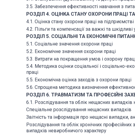
3.5. Забезпечення ефективності навчання з пит
РОЗДІЛ 4. ОЦІНКА СТАНУ ОХОРОНИ ПРАЦІ Т
4.1. Оцінка стану охорони праці на підприємстві
4.2. Пільги та компенсації за важкі та шкідливі
РОЗДІЛ 5. СОЦІАЛЬНІ ТА ЕКОНОМІЧНІ ПИТА
5.1. Соціальне значення охорони праці
5.2. Економічне значення охорони праці
5.3. Витрати на покращення умов і охорону прац
5.4. Методика оцінки соціальної і соціально-е
праці
5.5. Економічна оцінка заходів з охорони праці
5.6. Спрощена методика визначення ефективност
РОЗДІЛ 6. ТРАВМАТИЗМ ТА ПРОФЕСІЙНІ ЗА
6.1. Розслідування та облік нещасних випадків
Спеціальне розслідування нещасних випадків
Звітність та інформація про нещасні випадки, ан
Розслідування та облік хронічних професійних
випадків невиробничого характеру