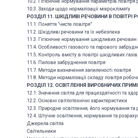
10.2. Гігієнічне нормування параметрів повітря 
10.3. Заходи щодо нормалізації мікроклімату
РОЗДІЛ 11. ШКІДЛИВІ РЕЧОВИНИ В ПОВІТРІ 
11.1. Поняття “чисте повітря”
11.2. Шкідливі речовини та їх небезпека
11.3. Гігієнічне нормування шкідливих речовин
11.4. Особливості газового та парового забрудн
11.5. Контроль вмісту в повітрі шкідливих газів
11.6. Пилове забруднення повітря
11.7. Методи визначення запиленості повітря
11.8. Методи нормалізації складу повітря робоч
РОЗДІЛ 12. ОСВІТЛЕННЯ ВИРОБНИЧИХ ПРИМ
12.1. Значення світла для працездатності та зд
12.2. Основні світлотехнічні характеристики
12.3. Природне освітлення, його нормування та
12.4. Штучне освітлення, нормування та розрах
Джерела світла
Світильники