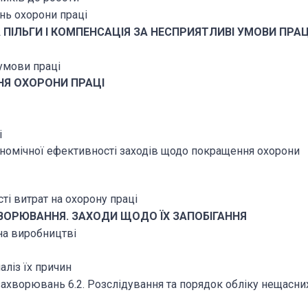
ань охорони праці
А ПІЛЬГИ І КОМПЕНСАЦІЯ ЗА НЕСПРИЯТЛИВІ УМОВИ ПРАЦ
 умови праці
ННЯ ОХОРОНИ ПРАЦІ
і
кономічної ефективності заходів щодо покращення охорони
і витрат на охорону праці
ХВОРЮВАННЯ. ЗАХОДИ ЩОДО ЇХ ЗАПОБІГАННЯ
 на виробництві
аліз їх причин
 захворювань
6.2. Розслідування та порядок обліку нещасни