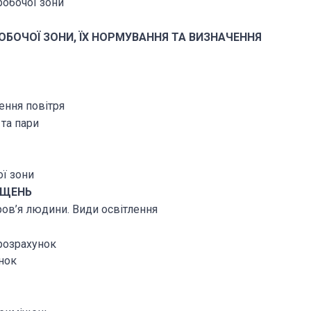
робочої зони
РОБОЧОЇ ЗОНИ, ЇХ НОРМУВАННЯ ТА ВИЗНАЧЕННЯ
ення повітря
 та пари
ої зони
ІЩЕНЬ
оров’я людини. Види освітлення
 розрахунок
унок