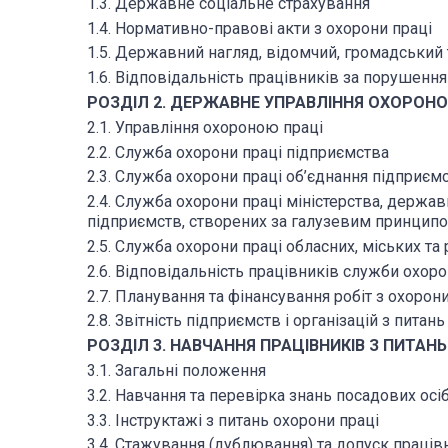
1.3. Державне соціальне страхування
1.4. Нормативно-правові акти з охорони праці
1.5. Державний нагляд, відомчий, громадський 
1.6. Відповідальність працівників за порушенн
РОЗДІЛ 2. ДЕРЖАВНЕ УПРАВЛІННЯ ОХОРОНО
2.1. Управління охороною праці
2.2. Служба охорони праці підприємства
2.3. Служба охорони праці об’єднання підприєм
2.4. Служба охорони праці міністерства, держав
підприємств, створених за галузевим принцип
2.5. Служба охорони праці обласних, міських т
2.6. Відповідальність працівників служби охоро
2.7. Планування та фінансування робіт з охорони
2.8. Звітність підприємств і організацій з питан
РОЗДІЛ 3. НАВЧАННЯ ПРАЦІВНИКІВ З ПИТАН
3.1. Загальні положення
3.2. Навчання та перевірка знань посадових осіб 
3.3. Інструктажі з питань охорони праці
3.4. Стажування (дублювання) та допуск праців