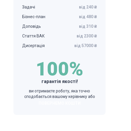
Задачі
від 240 ₴
Бізнес-план
від 480 ₴
Доповідь
від 310 ₴
Стаття ВАК
від 2300 ₴
Дисертація
від 57000 ₴
100%
гарантія якості!
ви отримаєте роботу, яка точно
сподобається вашому керівнику або
ПОВЕРНЕМО КОШТИ