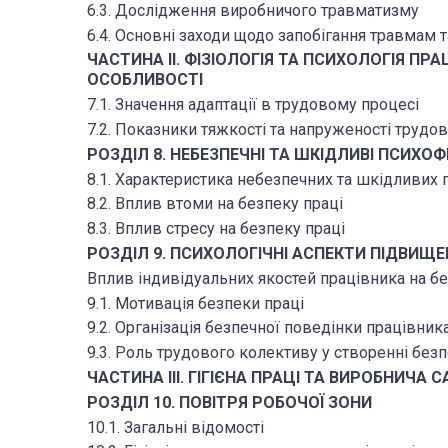
6.3. Дослідження виробничого травматизму
6.4. Основні заходи щодо запобігання травмам
ЧАСТИНА II. ФІЗІОЛОГІЯ ТА ПСИХОЛОГІЯ ПРА
ОСОБЛИВОСТІ
7.1. Значення адаптації в трудовому процесі
7.2. Показники тяжкості та напруженості трудо
РОЗДІЛ 8. НЕБЕЗПЕЧНІ ТА ШКІДЛИВІ ПСИХОФ
8.1. Характеристика небезпечних та шкідливих 
8.2. Вплив втоми на безпеку праці
8.3. Вплив стресу на безпеку праці
РОЗДІЛ 9. ПСИХОЛОГІЧНІ АСПЕКТИ ПІДВИЩЕ
Вплив індивідуальних якостей працівника на бе
9.1. Мотивація безпеки праці
9.2. Організація безпечної поведінки працівник
9.3. Роль трудового колективу у створенні без
ЧАСТИНА III. ГІГІЄНА ПРАЦІ ТА ВИРОБНИЧА С
РОЗДІЛ 10. ПОВІТРЯ РОБОЧОЇ ЗОНИ
10.1. Загальні відомості