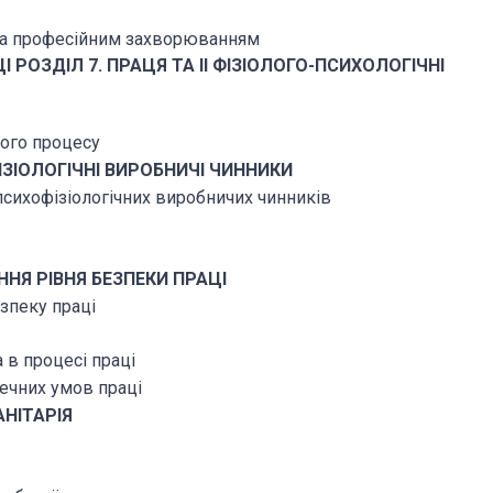
 та професійним захворюванням
ЦІ
РОЗДІЛ 7. ПРАЦЯ ТА II ФІЗІОЛОГО-ПСИХОЛОГІЧНІ
вого процесу
ІЗІОЛОГІЧНІ ВИРОБНИЧІ ЧИННИКИ
психофізіологічних виробничих чинників
ННЯ РІВНЯ БЕЗПЕКИ ПРАЦІ
зпеку праці
а в процесі праці
печних умов праці
АНІТАРІЯ