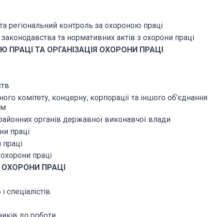
та регіональний контроль за охороною праці
я законодавства та нормативних актів з охорони праці
Ю ПРАЦІ ТА ОРГАНІЗАЦІЯ ОХОРОНИ ПРАЦІ
ств
ного комітету, концерну, корпорації та іншого об’єднання
ом
а районних органів державної виконавчої влади
ни праці
 праці
ь охорони праці
Ь ОХОРОНИ ПРАЦІ
і спеціалістів
ників до роботи