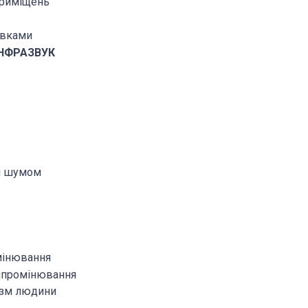
приміщень
овками
ІНФРАЗВУК
им шумом
омінювання
випромінювання
нізм людини