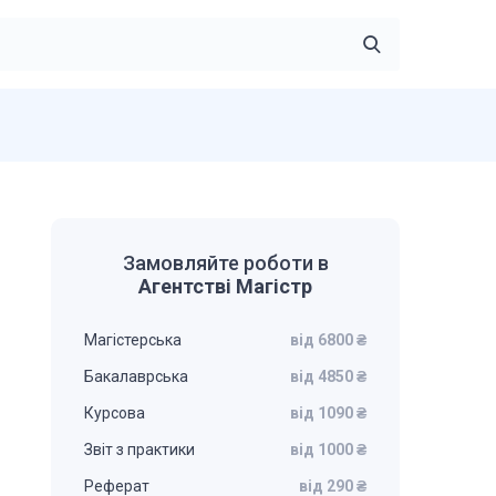
Замовляйте роботи в
Агентстві Магістр
Магістерська
від 6800 ₴
Бакалаврська
від 4850 ₴
Курсова
від 1090 ₴
Звіт з практики
від 1000 ₴
Реферат
від 290 ₴