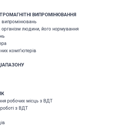
ЕКТРОМАГНІТНІ ВИПРОМІНЮВАННЯ
их випромінювань
а організм людини, його нормування
нь
ера
вних комп’ютерів
ДІАПАЗОНУ
ПК
нання робочих місць з ВДТ
 роботі з ВДТ
дів