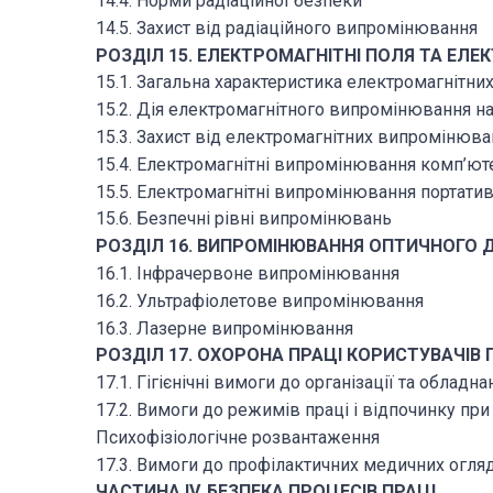
14.4. Норми радіаційної безпеки
14.5. Захист від радіаційного випромінювання
РОЗДІЛ 15. ЕЛЕКТРОМАГНІТНІ ПОЛЯ ТА ЕЛ
15.1. Загальна характеристика електромагнітн
15.2. Дія електромагнітного випромінювання н
15.3. Захист від електромагнітних випромінюва
15.4. Електромагнітні випромінювання комп’ют
15.5. Електромагнітні випромінювання портати
15.6. Безпечні рівні випромінювань
РОЗДІЛ 16. ВИПРОМІНЮВАННЯ ОПТИЧНОГО 
16.1. Інфрачервоне випромінювання
16.2. Ультрафіолетове випромінювання
16.3. Лазерне випромінювання
РОЗДІЛ 17. ОХОРОНА ПРАЦІ КОРИСТУВАЧІВ 
17.1. Гігієнічні вимоги до організації та облад
17.2. Вимоги до режимів праці і відпочинку при
Психофізіологічне розвантаження
17.3. Вимоги до профілактичних медичних огля
ЧАСТИНА IV. БЕЗПЕКА ПРОЦЕСІВ ПРАЦІ