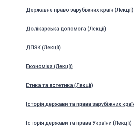
Державне право зарубіжних країн (Лекції)
Долікарська допомога (Лекції)
ДПЗК (Лекції)
Економіка (Лекції)
Етика та естетика (Лекції)
Історія держави та права зарубіжних країн
Історія держави та права України (Лекції)