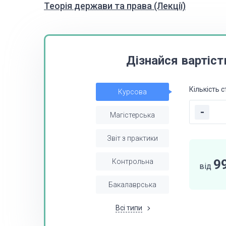
Теорія держави та права (Лекції)
Дізнайся вартіст
Кількість с
Курсова
-
Магістерська
Звіт з практики
9
Контрольна
від
Бакалаврська
Всі типи