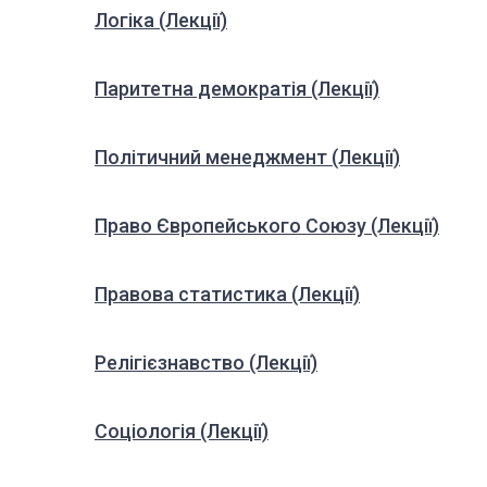
Логіка (Лекції)
Паритетна демократія (Лекції)
Політичний менеджмент (Лекції)
Право Європейського Союзу (Лекції)
Правова статистика (Лекції)
Релігієзнавство (Лекції)
Соціологія (Лекції)