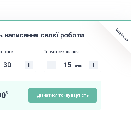
Magistr.ua
ь написання своєї роботи
торінок:
Термін виконання:
+
-
+
днів
₴
90
Дізнатися точну вартість