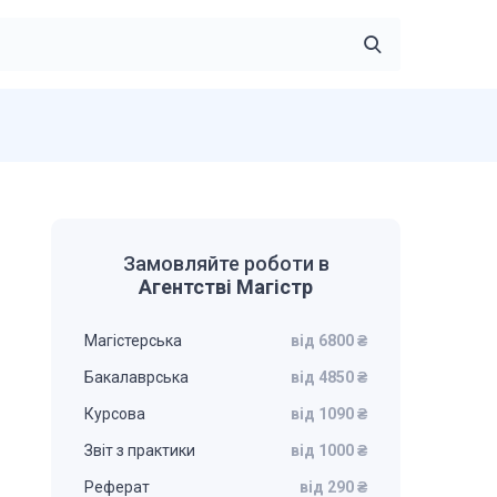
Замовляйте роботи в
Агентстві Магістр
Магістерська
від 6800 ₴
Бакалаврська
від 4850 ₴
Курсова
від 1090 ₴
Звіт з практики
від 1000 ₴
Реферат
від 290 ₴