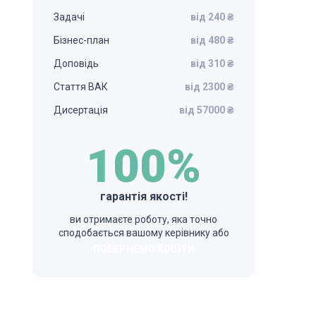
Задачі
від 240 ₴
Бізнес-план
від 480 ₴
Доповідь
від 310 ₴
Стаття ВАК
від 2300 ₴
Дисертація
від 57000 ₴
100%
гарантія якості!
ви отримаєте роботу, яка точно
сподобається вашому керівнику або
ПОВЕРНЕМО КОШТИ