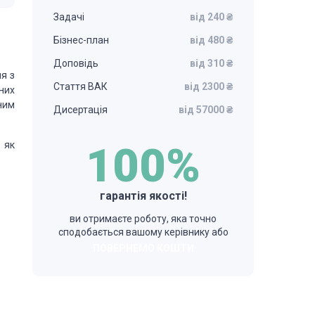
Задачі
від 240 ₴
Бізнес-план
від 480 ₴
Доповідь
від 310 ₴
я з
Стаття ВАК
від 2300 ₴
них
ним
Дисертація
від 57000 ₴
 як
100%
гарантія якості!
ви отримаєте роботу, яка точно
сподобається вашому керівнику або
ПОВЕРНЕМО КОШТИ