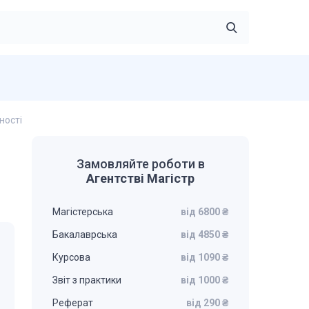
ності
Замовляйте роботи в
Агентстві Магістр
Магістерська
від 6800 ₴
Бакалаврська
від 4850 ₴
Курсова
від 1090 ₴
Звіт з практики
від 1000 ₴
Реферат
від 290 ₴