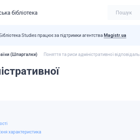
ька бібліотека
Бібліотека Studies працює за підтримки агентства
Magistr.ua
раїни (Шпаргалки)
Поняття та риси адміністративної відповідаль
істративної
ості
 їхня характеристика