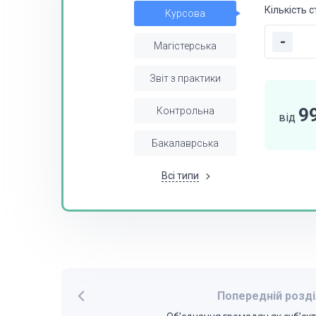
Кількість с
Курсова
-
Магістерська
Звіт з практики
9
Контрольна
від
Бакалаврська
Всі типи
Попередній розді