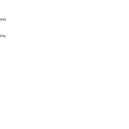
ені
ень