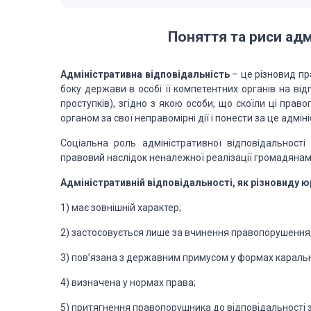
Поняття та риси адм
Адміністративна відповідальність
– це різновид пр
боку держави в особі її компетентних органів на ві
проступків), згідно з якою особи, що скоїли ці пр
органом за свої неправомірні дії і понести за це адмі
Соціальна роль адміністративної відповідальності
правовий наслідок неналежної реалізації
громадянами 
Адміністративній відповідальності, як різновиду ю
1) має зовнішній характер;
2) застосовується лише за вчинення правопорушення
3) пов’язана з державним примусом у формах караль
4) визначена у нормах права;
5) притягнення правопорушника до відповідальності 