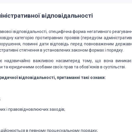
іністративної
відповідальності
авової відповідальності, специфічна форма негативного реагуванн
дповідну категорію протиправних проявів (передусім адміністратив
авопорушення, повинні дати відповідь перед повноваженим держав
ністративні стягнення в установлених законом формах і порядку.
 є надзвичайно
важливою насамперед тому, що вона виникає
та юридичними особами своїх прав та обов’язків в суспільстві.
ридичної відповідальності, притаманні такі ознаки:
;
них і правовідновлюючих заходів;
здійснюється в певному процесуальному порядку;