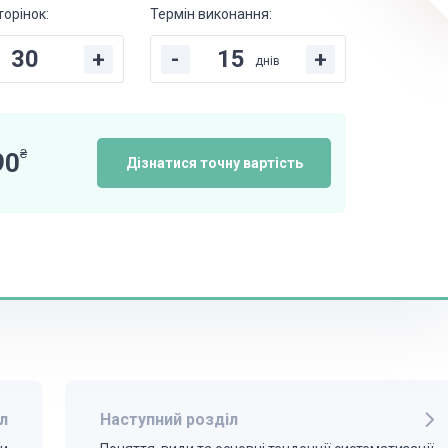
торінок:
Термін виконання:
+
-
+
днів
₴
90
Дізнатися точну вартість
л
Наступний розділ