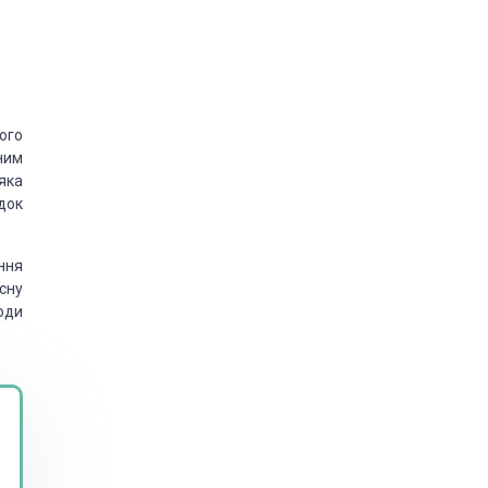
ого
ним
яка
док
ння
сну
оди