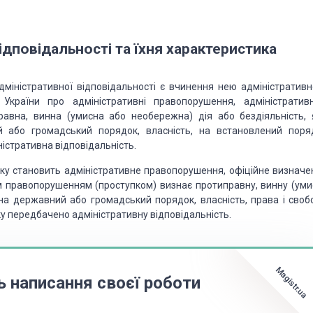
ідповідальності
та їхня характеристика
іністративної відповідальності є вчинення нею адміністративн
 України про адміністративні правопорушення,
адміністратив
авна, винна (умисна або необережна) дія або бездіяльність, 
 або громадський порядок, власність, на встановлений
поря
істративна відповідальність.
у становить адміністративне правопорушення, офіційне визначе
им правопорушенням (проступком) визнає протиправну, винну (уми
 на державний або громадський порядок, власність, права і своб
ку передбачено адміністративну відповідальність.
Magistr.ua
ь написання своєї роботи