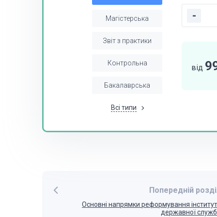
-
Магістерська
Звіт з практики
9
Контрольна
від
Бакалаврська
Всі типи
Попередній розді
Основні напрямки реформування інститу
державної служ