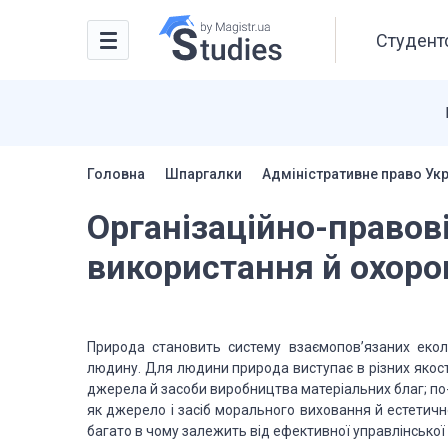
Студентс
Головна
Шпаргалки
Адміністративне право Ук
Організаційно-правові
вико­ристання й охоро
Природа становить систему взаємопов’язаних екол
людину. Для людини природа виступає в різних якостях
джерела й засоби виробництва матеріальних благ; по-тр
як джерело і засіб морального виховання й естетичн
багато в чому залежить від ефективної управлінської 