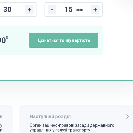
+
-
+
днів
₴
90
Дізнатися точну вартість
л
Наступний розділ
ту
Організаційно-правові засади державного
би
управління у галузі транспорту