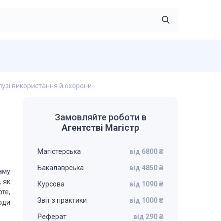
лузі вико­ристання й охорони
Замовляйте роботи в
Агентстві Магістр
Магістерська
від 6800 ₴
Бакалаврська
від 4850 ₴
аму
, як
Курсова
від 1090 ₴
рте,
Звіт з практики
від 1000 ₴
оди
Реферат
від 290 ₴