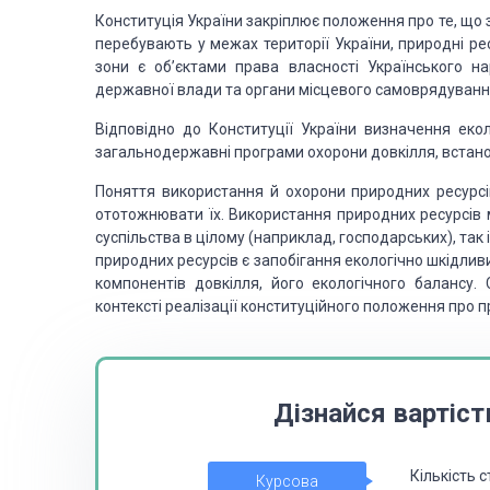
Конституція України закріплює положення про те, що зе
перебувають у межах території України, природні ре
зони є об’єктами права власності Українського н
державної влади та органи місцевого самоврядування 
Відповідно до Конституції України визначення еко
загальнодержавні програми охорони довкілля, встан
Поняття використання й охорони природних ресурсі
ототожнювати їх. Використання природних ресурсів 
суспільства в цілому (наприклад, господарських), так
природних ресурсів є запобігання екологічно шкідлив
компонентів довкілля, його екологічного балансу.
контексті реалізації конституційного положення про пр
Дізнайся вартіст
Кількість с
Курсова