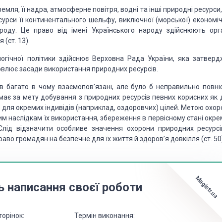
мля, її надра, атмосферне повітря, водні та інші природні ресурси,
сурси її континентального шельфу, виключної (морської) економіч
ароду. Це право від імені Українського народу здійснюють орг
(ст. 13).
логічної політики здійснює Верховна Рада України, яка затверд
овлює засади використання природних ресурсів.
в багато в чому взаємопов’язані, але було б неправильно повні
має за мету добування з природних ресурсів певних корисних як 
 і для окремих індивідів (наприклад, оздоровчих) цілей. Метою охо
им наслідкам їх використання, збереження в первісному стані окре
 Слід відзначити особливе значення охорони природних ресурсі
аво громадян на безпечне для їх життя й здоров’я довкілля (ст. 50
Magistr.ua
ь написання своєї роботи
торінок:
Термін виконання: