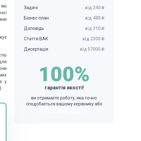
 які
Задачі
від 240 ₴
ної
Бізнес-план
від 480 ₴
ани
Доповідь
від 310 ₴
жує
Стаття ВАК
від 2300 ₴
Дисертація
від 57000 ₴
стю
для
100%
рони
мих
в у
гарантія якості!
).
ви отримаєте роботу, яка точно
сподобається вашому керівнику або
ПОВЕРНЕМО КОШТИ