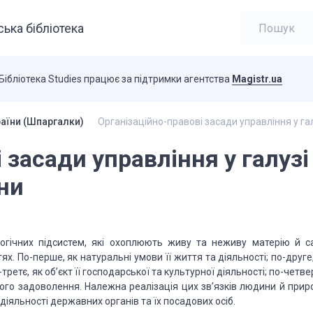
ька бібліотека
Бібліотека Studies працює за підтримки агентства
Magistr.ua
раїни (Шпаргалки)
Організаційно-правові засади управління у га
 засади управління у галузі
ни
огічних підсистем, які охоплюють живу та неживу матерію й с
. По-перше, як натуральні умови її життя та діяльності; по-друге
етє, як об’єкт її господарської та культурної діяльності; по-четве
ого задоволення. Належна реалізація цих зв’язків людини й прир
діяльності державних органів та їх посадових осіб.