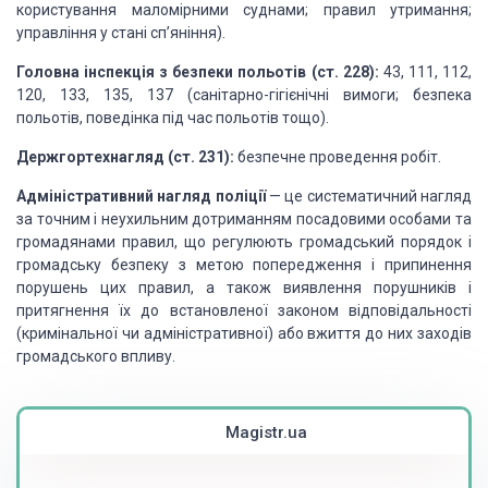
користування маломірними суднами; правил утримання;
управління у стані сп’яніння).
Головна інспекція з безпеки польотів (ст. 228):
43, 111, 112,
120, 133, 135, 137 (санітарно-гігієнічні вимоги; безпека
польотів, поведінка під час польотів тощо).
Держгортехнагляд (ст. 231):
безпечне проведення робіт.
Адміністративний нагляд поліції
— це систематичний нагляд
за точним і неухильним дотриманням посадовими особами та
громадянами правил, що регулюють громадський порядок і
громадську безпеку з метою попередження і припинення
порушень цих правил, а також виявлення порушників і
притягнення їх до встановленої законом відповідальності
(кримінальної чи адміністративної) або вжиття до них заходів
громадського впливу.
Magistr.ua