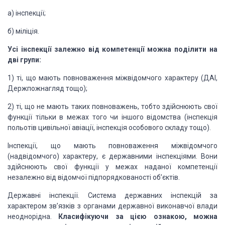
а) інспекції;
б) міліція.
Усі інспекції залежно від компетенції можна поділити на
дві групи:
1) ті, що мають повноваження міжвідомчого характеру (ДАІ,
Держпожнагляд тощо);
2) ті, що не мають таких повноважень, тобто здійснюють свої
функції тільки в межах того чи іншого відомства (інспекція
польотів цивільної авіації, інспекція особового складу тощо).
Інспекції, що мають повноваження міжвідомчого
(надвідомчого) характеру, є державними інспекціями. Вони
здійснюють свої функції у межах наданої компетенції
незалежно від відомчої підпорядкованості об’єктів.
Державні інспекції. Система державних інспекцій за
характером зв’язків з органами державної виконавчої влади
неоднорідна.
Класифікуючи за цією ознакою, можна