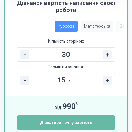
Дізнайся вартість написання своєї
роботи
Курсова
Магістерська
Звіт з
Кількість сторінок:
-
+
Термін виконання:
-
+
днів
₴
990
від
Дізнатися точну вартість