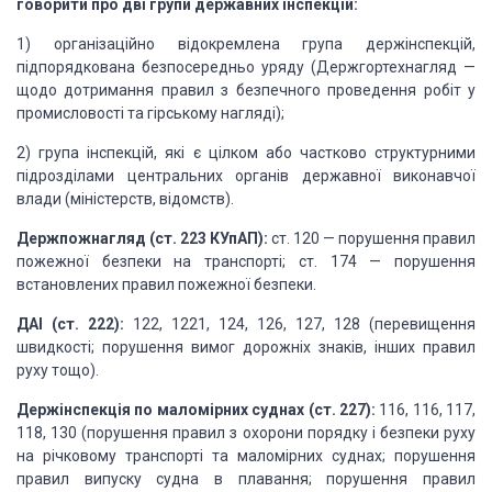
говорити про дві групи державних інспекцій:
1) організаційно відокремлена група держінспекцій,
підпорядкована безпосередньо уряду (Держгортехнагляд —
щодо дотримання правил з безпечного проведення робіт у
промисловості та гірському нагляді);
2) група інспекцій, які є цілком або частково структурними
підрозділами центральних органів державної виконавчої
влади (міністерств, відомств).
Держпожнагляд (ст. 223 КУпАП):
ст. 120 — порушення правил
пожежної безпеки на транспорті; ст. 174 — порушення
встановлених правил пожежної безпеки.
ДАІ (ст. 222):
122, 1221, 124, 126, 127, 128 (перевищення
швидкості; порушення вимог дорожніх знаків, інших правил
руху тощо).
Держінспекція по маломірних суднах (ст. 227):
116, 116, 117,
118, 130 (порушення правил з охорони порядку і безпеки руху
на річковому транспорті та маломірних суднах; порушення
правил випуску судна в плавання; порушення правил