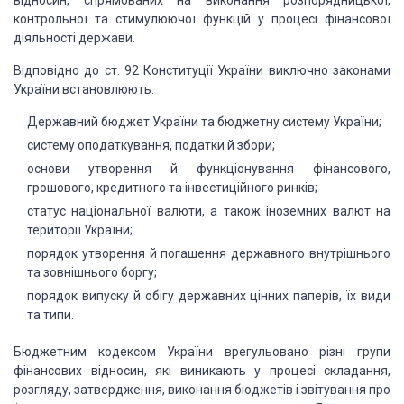
відносин, спрямованих на виконання розпорядницької,
контрольної та стимулюючої функцій у процесі фінансової
діяльності держави.
Відповідно до ст. 92 Конституції України виключно законами
України встановлюють:
Державний бюджет України та бюджетну систему України;
систему оподаткування, податки й збори;
основи утворення й функціонування фінансового,
грошового, кредитного та інвестиційного ринків;
статус національної валюти, а також іноземних валют на
території України;
порядок утворення й погашення державного внутрішнього
та зовнішнього боргу;
порядок випуску й обігу державних цінних паперів, їх види
та типи.
Бюджетним кодексом України врегульовано різні групи
фінансових відносин, які виникають у процесі складання,
розгляду, затвердження, виконання бюджетів і звітування про