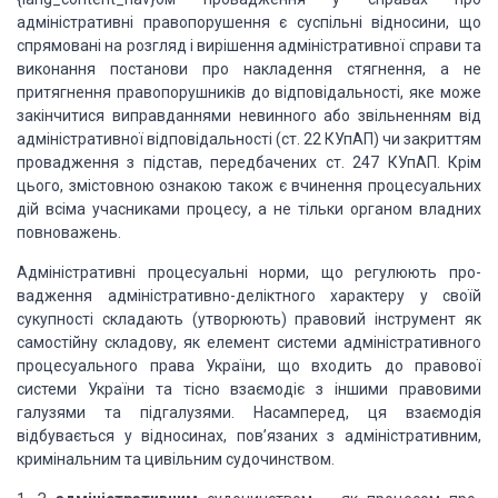
адміністративні право­порушення є
суспільні відносини, що
спрямовані на розгляд і вирішення адміністративної
справи та
виконання постанови про накладення стягнення, а не
притягнення
правопорушників до відповідальності, яке може
закінчитися виправданнями не­винного
або звільненням від
адміністративної відповідальності (ст. 22 КУпАП) чи
закриттям
провадження з підстав, передба­чених ст. 247 КУпАП. Крім
цього,
змістовною ознакою також є вчинення процесуальних
дій всіма учасниками процесу,
а не тільки органом владних
повноважень.
Адміністративні процесуальні норми, що регулюють про­
вадження
адміністративно-деліктного характеру у своїй
сукуп­ності складають (утворюють)
правовий інструмент як
самостій­ну складову, як елемент системи
адміністративного
процесу­ального права України, що входить до правової
системи
України та тісно взаємодіє з іншими правовими
галузями та підгалузями.
Насамперед, ця взаємодія
відбувається у відноси­нах, пов’язаних з
адміністративним,
кримінальним та цивіль­ним судочинством.