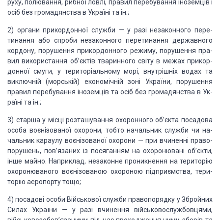
руху, полювання, рибної ловлі,
правил перебування іноземців і
осіб без громадянства в Україні та ін.;
2)
органи прикордонної служби — у
разі незаконного пере­
тинання або спроби незаконного перетинання державного
кордону, порушення прикордонного режиму, порушення пра­
вил використання
об’єктів тваринного світу в межах прикор­
донної смуги, у територіальному морі,
внутрішніх водах та
виключній (морській) економічній зоні України, порушення
правил перебування іноземців та осіб без громадянства в Ук­
раїні та ін.;
3)
старша у місці розташування
охоронного об’єкта посадо­ва
особа воєнізованої охорони, тобто начальник служби
чи на­
чальник караулу воєнізованої охорони — при вчиненні право­
порушень,
пов’язаних із посяганням на охоронювані об’єкти,
інше майно. Наприклад,
незаконне проникнення на територію
охоронюваного воєнізованою охороною
підприємства, тери­
торію аеропорту тощо;
4)
посадові особи Військової
служби правопорядку у Зброй­них
Силах України — у разі вчинення
військовослужбовцями,