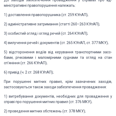
До заходів забезпечення провадження у справах про ад­
міністративні
правопорушення належать:
1)
доставлення правопорушника (ст. 259 КУпАП);
2)
адміністративне затримання (статті 260
–
263 КУпАП);
3)
особистий огляд і огляд речей (ст. 264 КУпАП);
4)
вилучення речей і документів
(ст. 265 КУпАП, ст. 377 МКУ);
5)
відсторонення водіїв від
керування транспортними засо­
бами, річковими і маломірними суднами та огляд на
стан
сп’яніння (ст. 266 КУпАП);
6)
привід (ч. 2 ст. 268 КУпАП);
При порушенні митних правил, крім зазначених заходів,
застосовуються
також заходи забезпечення провадження:
1)
витребування документів,
необхідних для провадження у
справі про порушення митних правил (ст. 376 МКУ);
2)
проведення митних обстежень (ст. 378 МКУ);