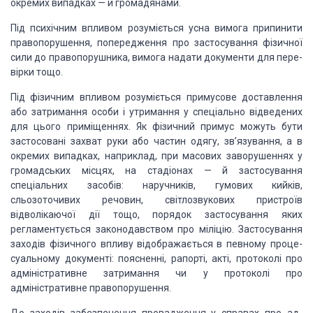
окремих випадках — й
громадянами.
Під психічним впливом розуміється усна вимога припини­ти
правопорушення, попередження про застосування фізичної
сили до правопорушника,
вимога надати документи для пере­
вірки тощо.
Під фізичним впливом розуміється примусове доставлення
або затримання
особи і утримання у спеціально відведених
для цього приміщеннях. Як фізичний
примус можуть бути
застосо­вані захват руки або частин одягу, зв’язування, а в
окремих випадках, наприклад, при масових заворушеннях у
громадсь­ких місцях, на
стадіонах — й застосування
спеціальних засобів: наручників, гумових кийків,
сльозоточивих речовин, світлозву­кових пристроїв
відволікаючої дії тощо,
порядок застосування яких
регламентується законодавством про міліцію.
Застосуван­ня
заходів фізичного впливу відображається в певному проце­
суальному
документі: поясненні, рапорті, акті, протоколі про
адміністративне затримання
чи у протоколі про
адміністратив­не правопорушення.