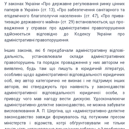
У законах України «Про державне регулювання ринку цін­них
паперів в
Україні» (ст. 13), «Про забезпечення санітарного та
епідемічного благополуччя
населення» (ст. 47), «Про прива­
тизацію державного майна» (ст. 29)
встановлюється, що про­
вадження у справах про адміністративні правопорушення
здій­снюється відповідно до Кодексу України про
адміністративні правопорушення.
Інших законів, які б передбачали адміністративну відпові­
дальність,
установлювали склади адміністративних
правопору­шень та порядок провадження у
них автором не
виявлено, будь там що пишуть в юридичній літературі,
особливо
щодо ад­міністративної відповідальності юридичних
осіб, яку автор категорично
не визнає і не підтримує інших
авторів, які стверджу­ють про наявність у законодавстві
адміністративної відповідаль­ності юридичної особи, з
приводу чого мав нагоду
вести дискусію. Удосконалюючи
адміністративно-деліктне законо­давство, не можна
забувати
висловлювання А. П. Шергіна, що «адміністративно-деліктне
законодавство завжди формувалось під потужним пресом
міністерств і відомств,
котрі обґрунтову­вали не тільки