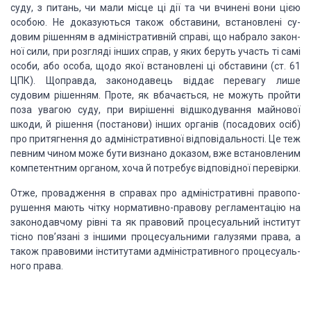
суду, з питань, чи мали місце ці дії
та чи вчинені вони цією
особою. Не доказуються також обставини, встановлені су­
довим
рішенням в адміністративній справі, що набрало закон­
ної сили, при розгляді
інших справ, у яких беруть участь ті самі
особи, або особа, щодо якої
встановлені ці обставини (ст. 61
ЦПК). Щоправда, законодавець віддає перевагу
лише
судовим рішенням. Проте, як вбачається, не можуть пройти
поза ува­гою
суду, при вирішенні відшкодування майнової
шкоди, й рі­шення (постанови) інших
органів (посадових осіб)
про притяг­нення до адміністративної відповідальності.
Це теж
певним чином може бути визнано доказом, вже встановленим
компе­тентним
органом, хоча й потребує відповідної перевірки.
Отже,
провадження в справах про адміністративні правопо­
рушення мають чітку
нормативно-правову регламентацію на
законодавчому рівні та як правовий
процесуальний інститут
тісно пов’язані з іншими процесуальними галузями права,
а
також правовими інститутами адміністративного процесуаль­
ного права.