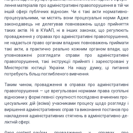
лення матеріалів про
адміністративні правопорушення в тій чи
іншій сфері публічних відносин. Чи є
такі акти нормативно-
процесуальними, чи містять вони процесуальні норми Адже
законодавець не делегував повноважень щодо прийняття
таких актів. Ні в КУаАП,
ні в інших законах, що регулюють
прова­дження у справах про адміністративні
правопорушення,
не на­дається право органам владних повноважень приймати
такі
акти, а практично реально кожним органом влади, що
уповно­важені розглядати
справи про адміністративні
правопорушен­ня, такі інструкції прийняті і
зареєстровані у
Міністерстві юс­тиції України. На нашу думку, ці питання
потребують більш поглибленого вивчення.
Таким чином,
провадження
в справах про адміністративні
правопорушення
—
це врегульовані нормами права суспільні
відносини у формі певної сукупності
послідовно вчинених про­
цесуальних дій (всіма) учасниками процесу щодо розгляду
і
ви­рішення адміністративних справ та виконання постанов про
накладення
адміністративних стягнень в адміністративно-де­
ліктній сфері.
{lang_content_nav}ом провадження у справах про