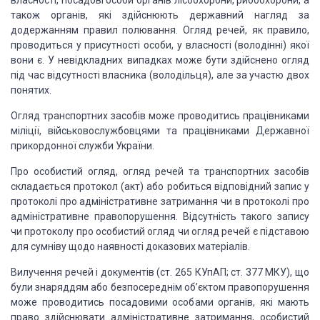
власності, посадові особи
органів лісоохорони, рибоохорони, а
також органів, які здійснюють державний
нагляд за
додержан­ням правил полювання. Огляд речей, як правило,
проводиться у
присутності особи, у власності (володінні) якої
вони є. У не­відкладних
випадках може бути здійснено огляд
під час відсут­ності власника (володільця),
але за участю двох
понятих.
Огляд транспортних засобів
може проводитись
працівника­ми
міліції, військовослужбовцями та працівниками Державної
прикордонної служби України.
Про особистий огляд, огляд речей та транспортних засобів
складається
протокол (акт) або робиться відповідний запис у
протоколі про адміністративне
затримання чи в протоколі про
адміністративне правопорушення. Відсутність
такого запису
чи протоколу про особистий огляд чи огляд речей є підставою
для
сумніву щодо наявності доказових матеріалів.
Вилучення речей і документів
(ст.
265 КУпАП; ст. 377 МКУ), що
були знаряддям або безпосереднім об’єктом
правопорушен­ня
може проводитись посадовими особами органів, які мають
право
здійснювати адміністративне затримання, особистий