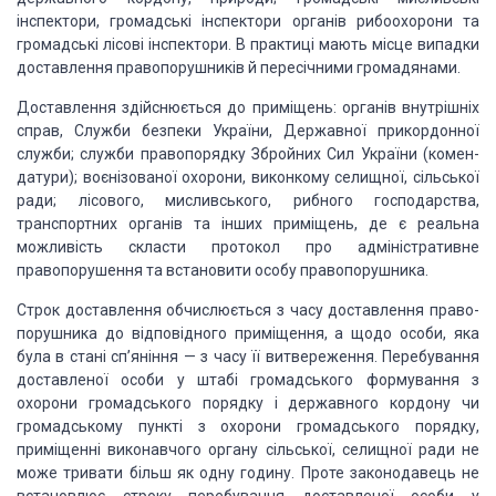
інспектори, громадські інспектори органів рибоохорони та
громадські
лісові інспектори. В прак­тиці мають місце випадки
доставлення правопорушників
й пе­ресічними громадянами.
Доставлення здійснюється до приміщень: органів внутріш­ніх
справ,
Служби безпеки України, Державної прикордонної
служби; служби правопорядку
Збройних Сил України (комен­
датури); воєнізованої охорони, виконкому селищної,
сільської
ради; лісового, мисливського, рибного господарства,
транспорт­них
органів та інших приміщень, де є реальна
можливість скласти протокол про
адміністративне
правопорушення та встановити особу правопорушника.
Строк доставлення обчислюється з часу доставлення право­
порушника до
відповідного приміщення, а щодо особи, яка
була в стані сп’яніння — з часу її
витвереження. Перебування
доставленої особи у штабі громадського формування з
охорони громадського порядку і державного кордону чи
громадському пункті з
охорони громадського порядку,
приміщенні виконав­чого органу сільської,
селищної ради не
може тривати більш як одну годину. Проте законодавець не