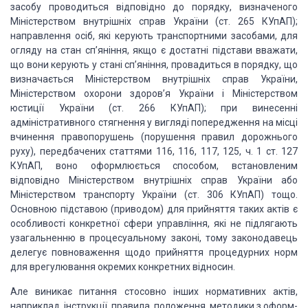
засобу
проводить­ся відповідно до порядку, визначеного
Міністерством внутріш­ніх справ
України (ст. 265 КУпАП);
направлення осіб, які ке­рують транспортними засобами,
для
огляду на стан сп’яніння, якщо є достатні підстави вважати,
що вони керують
у стані сп’яніння, провадиться в порядку, що
визначається Міністер­ством
внутрішніх справ України,
Міністерством охорони здо­ров’я України і
Міністерством
юстиції України (ст. 266 КУпАП); при винесенні
адміністративного
стягнення у вигляді поперед­ження на місці
вчинення правопорушень (порушення
правил дорожнього
руху), передбачених статтями 116, 116, 117, 125,
ч. 1 ст. 127
КУпАП, воно оформлюється способом, встановле­ним
відповідно
Міністерством внутрішніх справ України або
Міністерством транспорту України
(ст. 306 КУпАП) тощо.
Основною підставою (приводом) для прийняття таких актів є
особливості конкретної сфери управління, які не підлягають
узагальненню в
процесуальному законі, тому законодавець
де­легує повноваження щодо прийняття
процедурних норм
для врегулювання окремих конкретних відносин.
Але виникає питання стосовно інших нормативних актів,
наприклад,
інструкції, правила, положення, методики з оформ­