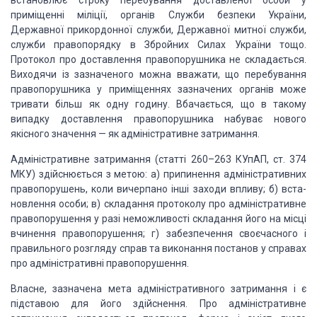
встановлює строку пере­бування доставленої особи у
приміщенні міліції, органів
Служ­би безпеки України,
Державної прикордонної служби, Держав­ної митної
служби,
служби правопорядку в Збройних Силах України тощо.
Протокол про
доставлення правопорушника не складається.
Виходячи із зазначеного можна
вважати, що пере­бування
правопорушника у приміщеннях зазначених органів може
тривати більш як одну годину. Вбачається, що в такому
випадку доставлення
правопорушника набуває нового
якісного значення — як адміністративне
затримання.
Адміністративне затримання
(статті 260
–
263 КУпАП, ст. 374
МКУ) здійснюється з метою: а) припинення адміністративних
правопорушень, коли
вичерпано інші заходи впливу; б) вста­
новлення особи; в) складання протоколу
про адміністративне
правопорушення у разі неможливості складання його на місці
вчинення правопорушення; г) забезпечення своєчасного і
пра­вильного розгляду
справ та виконання постанов у справах
про адміністративні правопорушення.
Власне, зазначена мета адміністративного затримання і є
підставою для
його здійснення. Про адміністративне