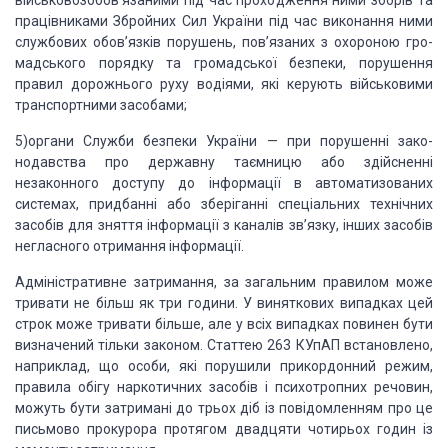
військовозобов’язаними під час проходження ними зборів та
працівниками Збройних Сил України під час виконання ними
службових обов’язків
порушень, пов’язаних з охороною гро­
мадського порядку та громадської безпеки,
порушення
правил дорожнього руху водіями, які керують військовими
транспорт­ними
засобами;
5)
органи Служби безпеки України —
при порушенні зако­
нодавства про державну таємницю або здійсненні
незаконного
доступу до інформації в автоматизованих
системах, придбанні або зберіганні
спеціальних технічних
засобів для зняття інфор­мації з каналів зв’язку, інших
засобів
негласного отримання інформації.
Адміністративне затримання, за загальним правилом може
тривати не
більш як
три
години. У виняткових
випадках цей
строк може тривати більше, але у всіх випадках повинен бути
визначений тільки законом. Статтею 263 КУпАП встановлено,
наприклад, що особи,
які порушили прикордонний режим,
правила обігу наркотичних засобів і
психотропних речовин,
можуть бути затримані до
трьох
діб із повідомленням про це
письмово прокурора протягом двадцяти
чотирьох годин із