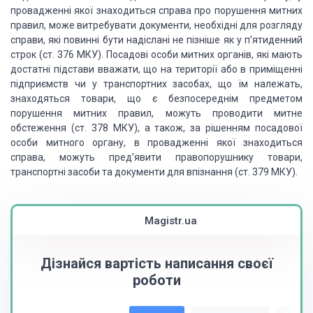
провадженні
якої знаходиться справа про порушення митних
правил, може витребувати
документи, необхідні для розгляду
справи, які повинні бути надіслані не пізніше
як у п’ятиденний
строк (ст. 376 МКУ). Посадові особи митних органів, які мають
достатні підстави вважати, що на території або в приміщенні
підприємств чи у
транспортних засобах, що їм належать,
знахо­дяться товари, що є безпосереднім
предметом
порушення мит­них правил, можуть проводити митне
обстеження (ст. 378
МКУ), а також, за рішенням посадової
особи митного органу, в провадженні якої
знаходиться
справа, можуть пред’явити правопорушнику товари,
транспортні засоби
та документи для впізнання (ст. 379 МКУ).
Magistr.ua
Дізнайся вартість написання своєї
роботи