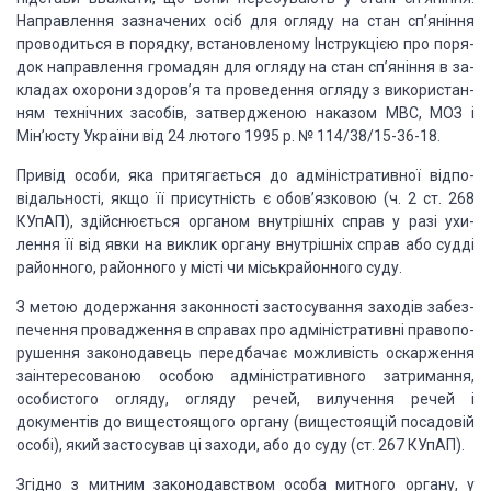
Направлення зазначених осіб для огляду на стан
сп’яніння
проводиться в порядку, встановленому Інструкцією про поря­
док
направлення громадян для огляду на стан сп’яніння в за­
кладах охорони здоров’я
та проведення огляду з використан­
ням технічних засобів, затвердженою наказом
МВС, МОЗ і
Мін’юсту України від 24 лютого 1995 р. № 114/38/15-36-18.
Привід
особи, яка притягається до
адміністративної відпо­
відальності, якщо її присутність є обов’язковою (ч. 2
ст. 268
КУпАП), здійснюється органом внутрішніх справ у разі ухи­
лення її від
явки на виклик органу внутрішніх справ або судді
районного, районного у місті
чи міськрайонного суду.
З метою додержання законності застосування заходів забез­
печення
провадження в справах про адміністративні правопо­
рушення законодавець
передбачає можливість оскарження
за­інтересованою особою адміністративного
затримання,
особис­того огляду, огляду речей, вилучення речей і
документів до
вищестоящого органу (вищестоящій посадовій
особі), який за­стосував ці заходи,
або до суду (ст. 267 КУпАП).
Згідно з митним законодавством особа митного органу, у