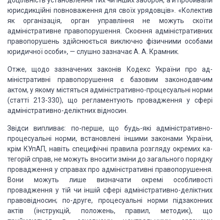
доцільність установлення тих чи інших заборон,
а й пробивали
юрисдикційні повноваження для своїх урядовців». «Колектив
як
організація, орган управління не можуть скоїти
адміністративне правопорушення.
Скоєння адміністра­тивних
правопорушень здійснюється виключно фізичними осо­бами
юридичної особи», — слушно зазначає А. А. Крамник.
Отже, щодо зазначених законів Кодекс України про ад­
міністративні
правопорушення є базовим законодавчим
актом, у якому містяться адміністративно-процесуальні
норми
(статті 213-330), що регламентують провадження у сфері
адміністра­тивно-деліктних
відносин.
Звідси випливає: по-перше, що будь-які адміністративно-
процесуальні
норми, встановлені іншими законами України,
крім КУпАП, навіть специфічні
правила розгляду окремих ка­
тегорій справ, не можуть вносити зміни до
загального порядку
провадження у справах про адміністративні правопорушення.
Вони можуть лише визначати окремі особливості
провадження у тій чи іншій сфері
адміністративно-деліктних
правовідносин; по-друге, процесуальні норми
підзаконних
актів (інструкцій, положень, правил, методик), що