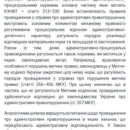
про­цесуальними нормами, основну
частину яких містить
КУпАП — статті 213
–
330. Вони встановлюють правила
провадження
у справах про адміністративні правопорушення,
виступають основ­ним елементом
механізму правового
регулювання процесуаль­них відносин
адміністративно-
деліктного характеру, регулюють порядок реалізації
відповідних
матеріальних норм та процедури їх застосування.
Разом із тим, деякі
адміністративно-процесу­альні
правовідносини регулюються також нормами, які міс­тяться
у
інших законодавчих актах. Наприклад, враховуючи
особливості порушень митних
правил, законодавець у Митно­
му кодексі України закріплює цілу низку норм, що
регулюють
порядок провадження у справах про порушення митних
правил (статті 356—406
МКУ). При цьому зазначає, що в
частині, що не регулюється Митним кодексом,
провадження
здійснюється відповідно до законодавства України про
адміністративні правопорушення (ст. 357 МКУ).
Аналогічним шляхом вирішується питання щодо прова­дження
про адміністративні
правопорушення в інших законах, що
передбачають адміністративну
відповідальність. У Законі