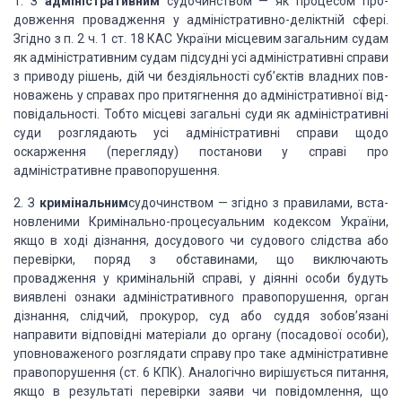
1. З
адміністративним
судочинством — як
процесом про­
довження провадження у адміністративно-деліктній сфері.
Згідно з
п. 2 ч. 1 ст. 18 КАС України місцевим загальним судам
як адміністративним судам
підсудні усі адміністративні справи
з приводу рішень, дій чи бездіяльності
суб’єктів владних пов­
новажень у справах про притягнення до адміністративної
від­
повідальності. Тобто місцеві загальні суди як адміністративні
суди
розглядають усі адміністративні справи щодо
оскарження (перегляду) постанови у
справі про
адміністративне правопору­шення.
2.
З
кримінальним
судочинством — згідно з правилами, вста­
новленими Кримінально-процесуальним
кодексом України,
якщо в ході дізнання, досудового чи судового слідства або
пере­вірки, поряд з обставинами, що виключають
провадження у кримінальній
справі, у діянні особи будуть
виявлені ознаки ад­міністративного
правопорушення, орган
дізнання, слідчий, прокурор, суд або суддя зобов’язані
направити відповідні ма­теріали до органу (посадової особи),
уповноваженого
розгляда­ти справу про таке адміністративне
правопорушення (ст. 6 КПК).
Аналогічно вирішується питання,
якщо в результаті пе­ревірки заяви чи
повідомлення, що