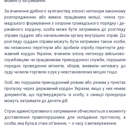
мо­менту затримання.
За вчинення дрібного хуліганства, злісної непокори закон­ному
розпорядженню або вимозі працівника міліції, члена гро­
мадського формування з
охорони громадського порядку і де­
ржавного кордону, особа може бути затримана
до розгляду
справи суддею або начальником органу внутрішніх справ. До
розгляду
суддею справи можуть бути затримані також особи,
які незаконно перетнули або
зробили спробу перетнути дер­
жавний кордон України, вчинили злісну непокору
військово­
службовцям чи працівникам прикордонної служби, порушили
порядок
проведення мітингів, зборів, виявили неповагу до
суду чи вели торгівлю з рук у
невстановлених місцях тощо.
Осіб, які порушили прикордонний режим або режим у пунк­тах
пропуску
через державний кордон України, якщо у них не­має
документів, що підтверджують
їх особу, з санкції прокуро­ра
можуть затримати до
десяти
діб.
Строк адміністративного затримання обчислюється з мо­менту
доставлення
правопорушника для складання протоколу, а
особи, яка була в стані сп’яніння, —
з часу її витвереження.