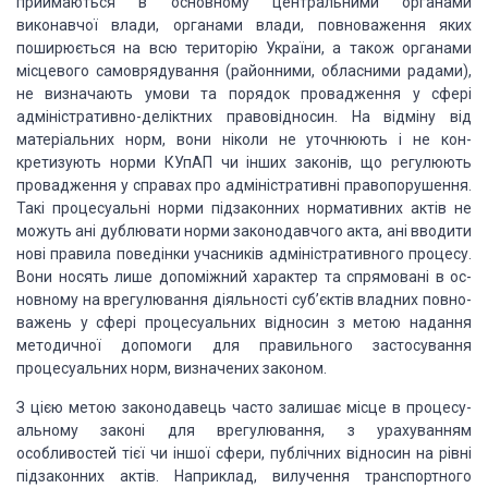
приймаються в
основному центральними органами
виконавчої влади, органами влади, повноваження
яких
поширюється на всю територію України, а також органами
місцевого
самоврядування (районними, об­ласними радами),
не визначають умови та порядок
проваджен­ня у сфері
адміністративно-деліктних правовідносин. На відмі­ну від
матеріальних норм, вони ніколи не уточнюють і не кон­
кретизують норми КУпАП чи
інших законів, що регулюють
провадження у справах про адміністративні
правопорушення.
Такі процесуальні норми підзаконних нормативних актів не
можуть
ані дублювати норми законодавчого акта, ані вводити
нові правила поведінки
учасників адміністративного процесу.
Вони носять лише допоміжний характер та
спрямовані в ос­
новному на врегулювання діяльності суб’єктів владних повно­
важень
у сфері процесуальних відносин з метою надання
мето­дичної допомоги для
правильного застосування
процесуальних норм, визначених законом.
З цією метою законодавець часто залишає місце в процесу­
альному законі
для врегулювання, з урахуванням
особливостей тієї чи іншої сфери, публічних
відносин на рівні
підзаконних актів. Наприклад, вилучення транспортного