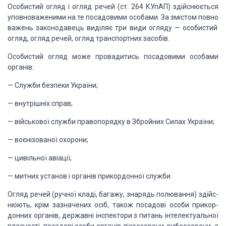
Особистий огляд і огляд речей
(ст. 264 КУпАП)
здійснюється
уповноваженими на те посадовими особами. За змістом повно
важень законодавець виділяє
три види огляду — особистий
ог­ляд, огляд речей, огляд транспортних засобів.
Особистий огляд
може провадитись посадовими
особами
органів:
—
Служби безпеки України;
—
внутрішніх справ;
—
військової служби правопорядку
в Збройних Силах Ук­раїни;
—
воєнізованої охорони;
—
цивільної авіації;
—
митних установ і органів прикордонної служби.
Огляд речей
(ручної кладі, багажу, знарядь
полювання) здійс­
нюють, крім зазначених осіб, також посадові особи прикор­
донних
органів, державні інспектори з питань інтелектуальної