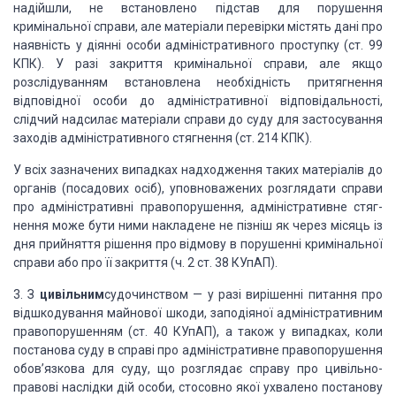
надійшли, не встановлено підстав для порушення
кримінальної
справи, але матеріали пе­ревірки містять дані про
наявність у діянні особи
адміністра­тивного проступку (ст. 99
КПК). У разі закриття кримінальної справи,
але якщо
розслідуванням встановлена необхідність притягнення
відповідної особи
до адміністративної відповідаль­ності,
слідчий надсилає матеріали справи до
суду для застосу­вання
заходів адміністративного стягнення (ст. 214 КПК).
У всіх зазначених випадках надходження таких матеріалів до
органів
(посадових осіб), уповноважених розглядати справи
про адміністративні
правопорушення, адміністративне стяг­
нення може бути ними накладене не пізніш
як через місяць із
дня прийняття рішення про відмову в порушенні кримінальної
справи або про її закриття (ч. 2 ст. 38 КУпАП).
3.
З
цивільним
судочинством — у разі вирішенні питання про
відшкодування майнової шкоди,
заподіяної адміністратив­ним
правопорушенням (ст. 40 КУпАП), а також у
випадках, коли
постанова суду в справі про адміністративне правопору­шення
обов’язкова для суду, що розглядає справу про цивіль­но-
правові наслідки дій
особи, стосовно якої ухвалено поста­нову