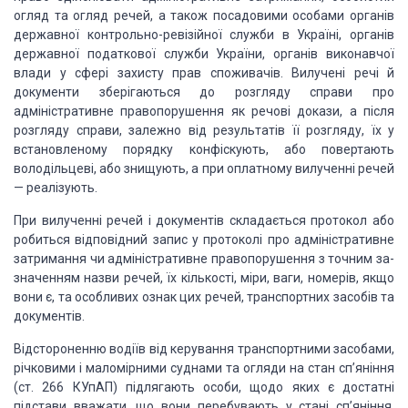
ог­ляд та огляд речей, а
також посадовими особами органів
дер­жавної контрольно-ревізійної служби в
Україні, органів
дер­жавної податкової служби України, органів виконавчої
влади
у сфері захисту прав споживачів. Вилучені речі й
документи зберігаються до
розгляду справи про
адміністративне правопо­рушення як речові докази, а після
розгляду справи, залежно від результатів її розгляду, їх у
встановленому
порядку конфіску­ють, або повертають
володільцеві, або знищують, а при оплатному
вилученні речей
— реалізують.
При вилученні речей і документів складається протокол або
робиться
відповідний запис у протоколі про адміністративне
затримання чи адміністративне
правопорушення з точним за­
значенням назви речей, їх кількості, міри, ваги,
номерів, якщо
вони є, та особливих ознак цих речей, транспортних засобів та
документів.
Відстороненню водіїв
від керування транспортними
засоба­ми,
річковими і маломірними суднами та огляди на стан сп’яніння
(ст. 266
КУпАП) підлягають особи, щодо яких є до­статні
підстави вважати, що вони
перебувають у стані сп’яніння.