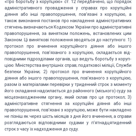
«Про боротьбу з корупцією» ст. 12 передбачено, що
порядок
адміністративного провадження у справах про корупційні
діян­ня або інші
правопорушення, пов’язані з корупцією, а
також виконання постанов про
накладення адміністративних
стяг­нень визначаються Кодексом України про
адміністративні
пра­вопорушення, за винятком положень, встановлених цим
Зако­ном.
Ці виняткові положення зводяться до наступного: 1)
про­токол про вчинення
корупційного діяння або іншого
правопорушення, пов’язаного з корупцією,
складається від­
повідними підрозділами органів, що ведуть боротьбу з коруп­
цією:
Міністерства внутрішніх справ; податкової міліції, Служ­би
безпеки України; 2)
протокол про вчинення корупційного
діяння або іншого правопорушення,
пов’язаного з корупцією,
разом із матеріалами перевірки у триденний строк з
моменту
його складання надсилається до районного (міського) суду за
місцезнаходженням органу, який склав про це протокол; 3)
адміністративне
стягнення за корупційні діяння або інші
право­порушення, пов’язані з корупцією,
може бути накладено
не пізніш як через шість місяців з дня його вчинення, а
справи
розглядаються відповідними судами у п’ятнадцятиденний
строк з часу їх
надходження до суду.