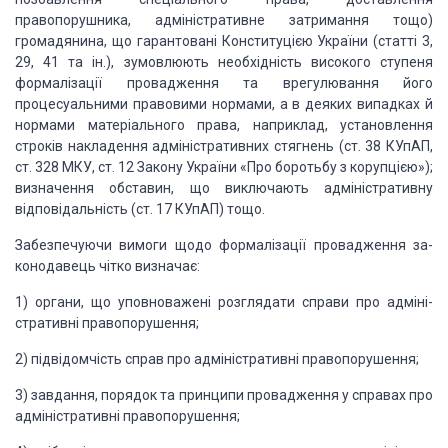
правопорушника, адміністра­тивне
затримання тощо)
громадянина, що гарантовані Консти­туцією України (статті 3,
29, 41 та ін.), зумовлюють необхід­ність високого ступеня
формалізації
провадження та врегулю­вання його
процесуальними правовими нормами, а в деяких
випадках й
нормами матеріального права, наприклад, установ­лення
строків
накладення адміністративних стягнень (ст. 38 КУпАП,
ст. 328 МКУ, ст. 12 Закону
України «Про боротьбу з корупцією»);
визначення обставин, що виключають
адміністра­тивну
відповідальність (ст. 17 КУпАП) тощо.
Забезпечуючи вимоги щодо формалізації провадження за­
конодавець чітко
визначає:
1)
органи, що уповноважені
розглядати справи про адміні­
стративні правопорушення;
2)
підвідомчість справ про адміністративні
правопорушення;
3)
завдання, порядок та принципи
провадження у справах про
адміністративні правопорушення;