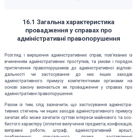
16.1
Загальна
характеристика
провадження у справах про
адміністративні правопорушення
Розгляд і вирішення адміністративних справ, пов’язаних із
вчиненням
адміністративних проступків, та умови і порядок
притягнення правопорушників до
адміністративної відпові­
дальності чи застосування до них інших заходів
адміністратив­ного примусу компетентними органами на
основі закону ви­знається
як провадження у справах про
адміністративні право­порушення.
Разом із тим, слід зазначити, що застосування адміністра­
тивних
стягнень чи інших заходів адміністративного примусу
зачіпає або може зачіпати
суттєві інтереси майнового та осо­
бистого характеру (оплатне вилучення
предмета, конфіскація,
виправні роботи, штраф, адміністративний арешт,
позбавлення спеціального права, доставлення