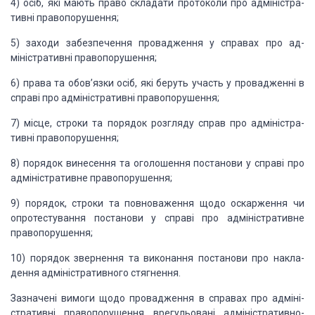
4)
осіб, які мають право складати
протоколи про адміністра­
тивні правопорушення;
5)
заходи забезпечення провадження
у справах про ад­
міністративні правопорушення;
6)
права та обов’язки осіб, які
беруть участь у провадженні в
справі про адміністративні правопорушення;
7)
місце, строки та порядок
розгляду справ про адміністра­
тивні правопорушення;
8)
порядок винесення та оголошення
постанови у справі про
адміністративне правопорушення;
9)
порядок, строки та повноваження
щодо оскарження чи
опротестування постанови у справі про адміністративне
право­порушення;
10)
порядок звернення та виконання
постанови про накла­
дення адміністративного стягнення.
Зазначені вимоги щодо провадження в справах про адміні­
стративні
правопорушення врегульовані адміністративно-