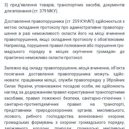
3)
пред’явлення товарів,
транспортних засобів, документів
для впізнання (ст. 379 МКУ).
Доставлення правопорушника
(ст. 259 КУпАП)
здійснюється з
метою складання протоколу про адміністративне правопору­
шення в
разі неможливості скласти його на місці вчинення
правопорушення, якщо складання
протоколу є обов’язковим.
Наприклад, порушення правил полювання або порушення
гро­
мадського порядку в місцях скупчення громадян де
практично неможливо
скласти протокол.
Залежно від складу правопорушення, місця вчинення, об’єкта
посягання
доставлення правопорушника можуть здійс­
нювати: працівники міліції, служби
правопорядку у Збройних
Силах України, уповноважені посадові особи, які
здійснюють
нагляд за додержанням правил користування транспортними
засобами,
правил пожежної безпеки, санітарно-гігієнічних і
санітарно-протиепідемічних
правил на транспорті,
представни­ки природоохоронних органів; мисливського,
лісового, рибно­го господарства; воєнізованої охорони;
громадських формувань з
охорони: громадського порядку,
державного кордону, приро­ди; громадські
мисливські