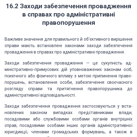
16.2
Заходи
забезпечення провадження
в справах про адміністративні
правопорушення
Важливе значення для правильного й об’єктивного вирі­шення
справи
мають встановлені законами заходи забезпечен­ня
провадження в справах про
адміністративні провадження.
Заходи забезпечення провадження — це сукупність ад­
міністративно-примусових
дій уповноважених законам осіб,
психічного або фізичного впливу з метою
припинення право­
порушень, встановлення особи, забезпечення своєчасного
роз­гляду
справи та притягнення правопорушника до
адміністра­тивної відповідальності.
Заходи забезпечення провадження застосовуються у вста­
новлених законом
випадках представниками влади,
посадови­ми або службовими особами органів
внутрішніх
справ, посадо­вими особами інших органів адміністративної
юрисдикції, чле­нами громадських формувань, а також в