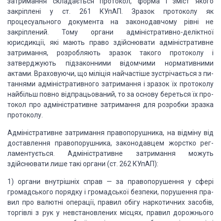
затриман­ня складається протокол, форма і
зміст якого
закріплені у ст. 261 КУпАП. Зразок протоколу як
процесуального
докумен­та на законодавчому рівні не
закріплений. Тому органи адміні­стративно-деліктної
юрисдикції, які мають право здійснювати адміністративне
затримання, розробляють
зразок такого прото­колу і
затверджують підзаконними відомчими нормативними
актами. Враховуючи, що міліція найчастіше зустрічається з пи­
таннями
адміністративного затримання і зразок їх протоколу
найбільш повно
відпрацьований, то за основу береться їх про­
токол про адміністративне
затримання для розробки зразка
протоколу.
Адміністративне затримання правопорушника, на відміну від
доставлення
правопорушника, законодавцем жорстко рег­
ламентується. Адміністративне
затримання можуть
здійснюва­ти лише такі органи (ст. 262 КУпАП):
1)
органи внутрішніх справ — за
правопорушення у сфері
громадського порядку і громадської безпеки, порушення
пра­
вил про валютні операції, правил обігу наркотичних засобів,
торгівлі з рук
у невстановлених місцях, правил дорожнього