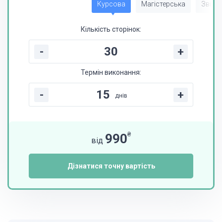
Курсова
Магістерська
Звіт з
Кількість сторінок:
-
+
Термін виконання:
-
+
днів
₴
990
від
Дізнатися точну вартість