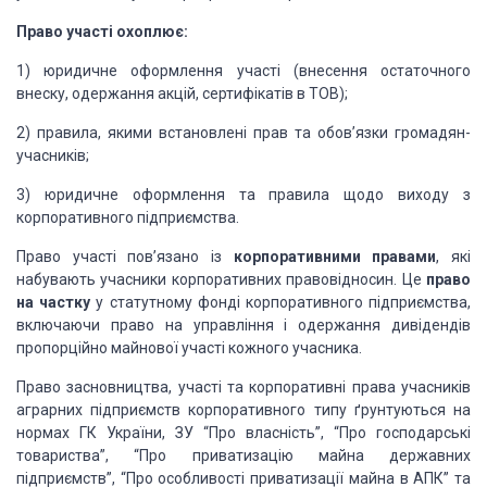
Право участі охоплює:
1) юридичне оформлення участі (внесення остаточного
внеску, одержання акцій, сертифікатів в ТОВ);
2) правила, якими встановлені прав та обов’язки громадян-
учасників;
3) юридичне оформлення та правила щодо виходу з
корпоративного підприємства.
Право участі пов’язано із
корпоративними правами
, які
набувають учасники корпоративних правовідносин. Це
право
на частку
у статутному фонді корпоративного підприємства,
включаючи право на управління і одержання дивідендів
пропорційно майнової участі кожного учасника.
Право засновництва, участі та корпоративні права учасників
аграрних підприємств корпоративного типу ґрунтуються на
нормах ГК України, ЗУ “Про власність”, “Про господарські
товариства”, “Про приватизацію майна державних
підприємств”, “Про особливості приватизації майна в АПК” та