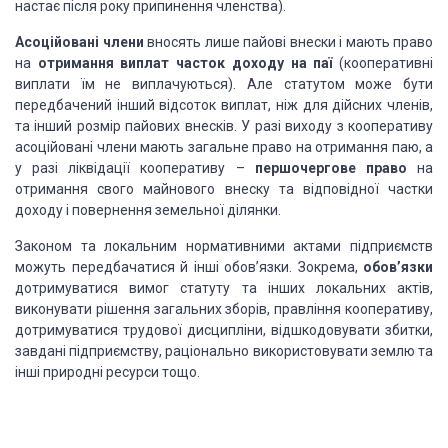
настає після року припинення членства).
Асоційовані члени
вносять лише пайові внески і мають право
на
отримання виплат часток доходу на паї
(кооперативні
виплати їм не виплачуються). Але статутом може бути
передбачений інший відсоток виплат, ніж для дійсних членів,
та інший розмір пайових внесків. У разі виходу з кооперативу
асоційовані члени мають загальне право на отримання паю, а
у разі ліквідації кооперативу –
першочергове право
на
отримання свого майнового внеску та відповідної частки
доходу і повернення земельної ділянки.
Законом та локальним нормативними актами підприємств
можуть передбачатися й інші обов’язки. Зокрема,
обов’язки
дотримуватися вимог статуту та інших локальних актів,
виконувати рішення загальних зборів, правління кооперативу,
дотримуватися трудової дисципліни, відшкодовувати збитки,
завдані підприємству, раціонально використовувати землю та
інші природні ресурси тощо.