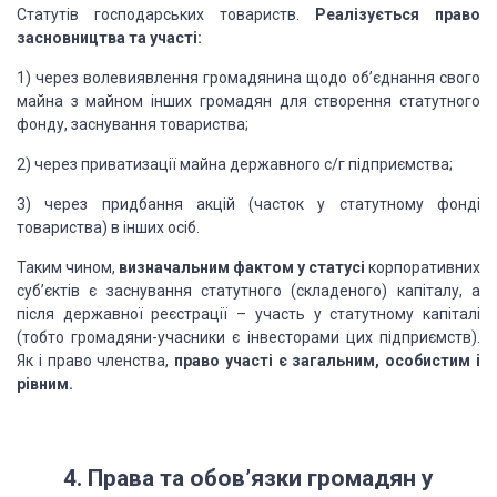
Статутів господарських товариств.
Реалізується право
засновництва та участі:
1) через волевиявлення громадянина щодо об’єднання свого
майна з майном інших громадян для створення статутного
фонду, заснування товариства;
2) через приватизації майна державного с/г підприємства;
3) через придбання акцій (часток у статутному фонді
товариства) в інших осіб.
Таким чином,
визначальним фактом у статусі
корпоративних
суб’єктів є заснування статутного (складеного) капіталу, а
після державної реєстрації – участь у статутному капіталі
(тобто громадяни-учасники є інвесторами цих підприємств).
Як і право членства,
право участі є загальним, особистим і
рівним.
4. Права та обов’язки громадян у