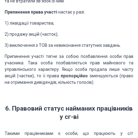
та не втратили зв’язок із ним.
Припинення права участі
настає у разі:
1) ліквідації товариства;
2) продажу акцій (часток);
3) виключення з ТОВ за невиконання статутних завдань.
Припинення участі тягне за собою позбавлення особи прав
учасника. Така особа позбавляється прав майнового та
управлінського характеру. Якщо особа продала лише часту
акцій (частки), то її права
пропорційно
зменшуються (право
на отримання дивідендів, кількість голосів).
6. Правовий статус найманих працівників
у сг-ві
Такими працівниками є особи, що працюють у с/г