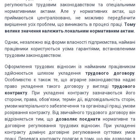
регулюються трудовим законодавством та спеціальними
нормативними актами. Але у нормативних актах, що
приймаються централізовано, не можливо передбачити
вирішення усіх проблем, що виникають в процесі праці.
Тому
велике значення належить локальним нормативним актам.
Однак, незалежно від форми власності підприємства, наймані
працівники користуються усіма гарантіями, встановленими
трудовим законодавством.
Оформлення трудових відносин із найманим працівником
здійснюється шляхом укладення
трудового договору
.
Особливістю є також те, що аграрне законодавства надає
право укладення такого договору у вигляді
трудового
контракту
. При укладенні контракту зазначаються його
сторони, права, обов’язки, термін дії, відповідальність сторін,
умови матеріального забезпечення та організації праці, умови
розірвання контракту. Від звичайного трудового договору він
відрізняється тим, що
дозволяє поєднати
нормативне та
договірне регулювання трудових відносин. При укладенні
контракту домінує договірне регулювання суттєвих умов
праці. Перевага контракту полягає в тому, що він дозволяє з