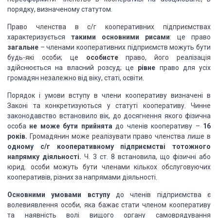
порядку, визначеному статутом.
Право членства в с/г кооперативних підприємствах
характеризується
такими основними рисами
: це право
загальне
– членами кооперативних підприємств можуть бути
будь-які особи; це
особисте
право, його реалізація
здійснюється на власний розсуд; це
рівне
право для усіх
громадян незалежно від віку, статі, освіти.
Порядок і умови вступу в члени кооперативу визначені в
Законі та конкретизуються у статуті кооперативу. Чинне
законодавство встановило вік, до досягнення якого фізична
особа
не може бути прийнята
до членів кооперативу –
16
років.
Громадянин може реалізувати право членства лише в
одному с/г кооперативному підприємстві тотожного
напрямку діяльності.
Ч. 3 ст. 8 встановила, що фізичні або
юрид. особи можуть бути членами кількох обслуговуючих
кооперативів, різних за напрямами діяльності.
Основними умовами вступу
до членів підприємства є
волевиявлення особи, яка бажає стати членом кооперативу
та наявність волі вищого органу самоврядування