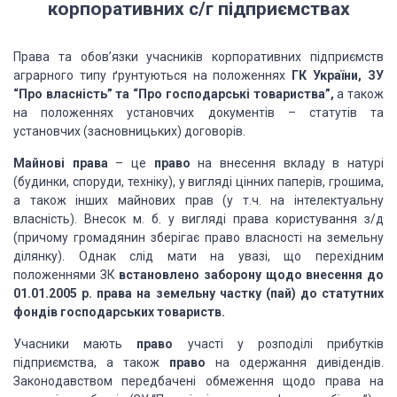
корпоративних с/г підприємствах
Права та обов’язки учасників корпоративних підприємств
аграрного типу ґрунтуються на положеннях
ГК України, ЗУ
“Про власність” та “Про господарські товариства”,
а також
на положеннях установчих документів – статутів та
установчих (засновницьких) договорів.
Майнові права
– це
право
на внесення вкладу в натурі
(будинки, споруди, техніку), у вигляді цінних паперів, грошима,
а також інших майнових прав (у т.ч. на інтелектуальну
власність). Внесок м. б. у вигляді права користування з/д
(причому громадянин зберігає право власності на земельну
ділянку). Однак слід мати на увазі, що перехідним
положеннями ЗК
встановлено заборону щодо внесення до
01.01.2005 р. права на земельну частку (пай) до статутних
фондів господарських товариств.
Учасники мають
право
участі у розподілі прибутків
підприємства, а також
право
на одержання дивідендів.
Законодавством передбачені обмеження щодо права на