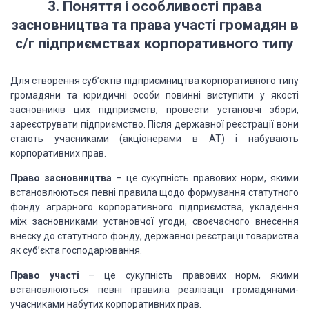
3. Поняття і особливості права
засновництва та права участі громадян в
с/г підприємствах корпоративного типу
Для створення суб’єктів підприємництва корпоративного типу
громадяни та юридичні особи повинні виступити у якості
засновників цих підприємств, провести установчі збори,
зареєструвати підприємство. Після державної реєстрації вони
стають учасниками (акціонерами в АТ) і набувають
корпоративних прав.
Право засновництва
– це сукупність правових норм, якими
встановлюються певні правила щодо формування статутного
фонду аграрного корпоративного підприємства, укладення
між засновниками установчої угоди, своєчасного внесення
внеску до статутного фонду, державної реєстрації товариства
як суб’єкта господарювання.
Право участі
– це сукупність правових норм, якими
встановлюються певні правила реалізації громадянами-
учасниками набутих корпоративних прав.