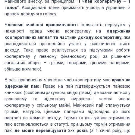
майнового внеску, за принципом
“1 член кооперативу – 1
голос”
. Асоційовані члени приймають участь в управлінні з
правом дорадчого голосу.
Членські майнові правомочності
полягають передусім у
наявності права члена кооперативу на
одержання
кооперативних виплат та частини доходу кооперативу
, яка
розподіляється пропорційно участі у накопиченні цього
доходу. Таке право реалізується за підсумками роботи
кооперативу у певному фінансовому році, за рішенням
загальних зборів – грішми, товарами, цінними паперами,
збільшенням паю).
У разі припинення членства член кооперативу має
право на
одержання паю.
Право на пай підтверджується пайовою
книжкою (особовим рахунком, свідоцтвом), де зазначається у
грошовому та відсоткову вираженні частка члена
кооперативу у спільному майні. Майновий пай сплачується
грішми, натурою, цінними паперами відповідно до його
вартості на момент виходу. Термін та інші умови отримання
паю встановлюються в статуті, при цьому термін отримання
паю
не може перевищувати 2-х років
(з 1 січня року, що