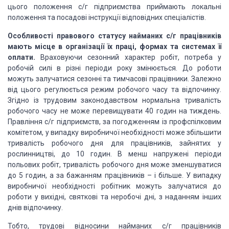
цього положення с/г підприємства приймають локальні
положення та посадові інструкції відповідних спеціалістів.
Особливості правового статусу найманих с/г працівників
мають місце в організації їх праці, формах та системах її
оплати.
Враховуючи сезонний характер робіт, потреба у
робочій силі в різні періоди року змінюється. До роботи
можуть залучатися сезонні та тимчасові працівники. Залежно
від цього регулюється режим робочого часу та відпочинку.
Згідно із трудовим законодавством нормальна тривалість
робочого часу не може перевищувати 40 годин на тиждень.
Правління с/г підприємств, за погодженням із профспілковим
комітетом, у випадку виробничої необхідності може збільшити
тривалість робочого дня для працівників, зайнятих у
рослинництві, до 10 годин. В менш напружені періоди
польових робіт, тривалість робочого дня може зменшуватися
до 5 годин, а за бажанням працівників – і більше. У випадку
виробничої необхідності робітник можуть залучатися до
роботи у вихідні, святкові та неробочі дні, з наданням інших
днів відпочинку.
Тобто, трудові відносини найманих с/г працівників