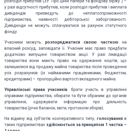
розподіл прибутків (ЗУ “Про цінні папери та фондову біржу”) –
у разі відсутності прибутків, коли розподіл прибутків і виплата
дивідендів призведуть до неплатоспроможності
підприємства, наявності дебіторської заборгованості.
Дивіденди не можуть сплачуватися за рахунок статутного
фонду.
Учасники можуть
розпоряджатися своєю часткою
на
власний розсуд, заповідати її. Учасник має право придбати
додатково випущені товариством акції. У разі ліквідації
товариства вони мають право на одержання коштів, що
залишилися від продажу майна товариства після проведення
усіх розрахунків (із найманими працівниками, бюджетом,
кредиторами) – пропорційно вартості вкладеного майна.
Управлінські права учасників
: брати участь в управлінні
справами підприємства, обирати та бути обраним до органів
управління, одержувати інформацію про діяльність
товариства (річні баланси, звіти, протоколи зборів).
На відміну від суб’єктів кооперативного типу,
голосування
в
таких підприємствах
здійснюється за принципом 1 частка –
1 голос.