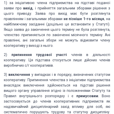
1) за ініціативою члена підприємства на підставі поданої
заяви про
вихід
, і прийняття загальним зборами рішення з
цього приводу. Заява про вихід має бути розглянута
правлінням і загальними зборами
не пізніше 1-го місяця
, на
найближчому засіданні (доцільно це встановити у Статуті).
Якщо заява до закінчення цього терміну не була розглянута,
членство припиняється по закінченні місячного терміну. Ані
правлінні, ані загальні збори не можуть відмовити члену
кооперативу у виході з нього.
2)
припинення трудової участі
членів в діяльності
кооперативу. Ця підстава стосується лише дійсних членів
виробничих с/г кооперативів.
3)
виключення
у випадках і в порядку, визначених статутом
кооперативу. Припинення членства з ініціативи підприємства
внаслідок виключення здійснюється на підставі рішення
вищого органу управління згідно із положеннями Статуту та
Правил внутрішнього розпорядку і є
примусовим
. Воно
застосовується до членів кооперативних підприємств як
надзвичайний дисциплінарний захід впливу для осіб, які
систематично порушують трудову та статутну дисципліну.