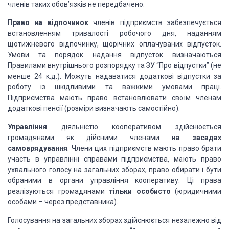
членів таких обов’язків не передбачено.
Право на відпочинок
членів підприємств забезпечується
встановленням тривалості робочого дня, наданням
щотижневого відпочинку, щорічних оплачуваних відпусток.
Умови та порядок надання відпусток визначаються
Правилами внутрішнього розпорядку та ЗУ “Про відпустки” (не
менше 24 к.д.). Можуть надаватися додаткові відпустки за
роботу із шкідливими та важкими умовами праці.
Підприємства мають право встановлювати своїм членам
додаткові пенсії (розміри визначають самостійно).
Управління
діяльністю кооперативом здійснюється
громадянами як дійсними членами
на засадах
самоврядування
. Члени цих підприємств мають право брати
участь в управлінні справами підприємства, мають право
ухвального голосу на загальних зборах, право обирати і бути
обраними в органи управління кооперативу. Ці права
реалізуються громадянами
тільки особисто
(юридичними
особами – через представника).
Голосування на загальних зборах здійснюється незалежно від