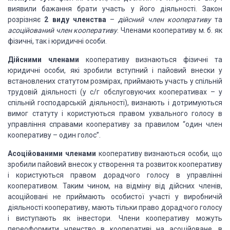
виявили бажання брати участь у його діяльності. Закон
розрізняє
2 виду членства
–
дійсний член кооперативу
та
асоційований член кооперативу
. Членами кооперативу м. б. як
фізичні, так і юридичні особи.
Дійсними членами
кооперативу визнаються фізичні та
юридичні особи, які зробили вступний і пайовий внески у
встановлених статутом розмірах, приймають участь у спільній
трудовій діяльності (у с/г обслуговуючих кооперативах – у
спільній господарській діяльності), визнають і дотримуються
вимог статуту і користуються правом ухвального голосу в
управління справами кооперативу за правилом “один член
кооперативу – один голос”.
Асоційованими членами
кооперативу визнаються особи, що
зробили пайовий внесок у створення та розвиток кооперативу
і користуються правом дорадчого голосу в управлінні
кооперативом. Таким чином, на відміну від дійсних членів,
асоційовані не приймають особистої участі у виробничій
діяльності кооперативу, мають тільки право дорадчого голосу
і виступають як інвестори. Члени кооперативу можуть
переоформити членство в кооперативі на асоційоване, в