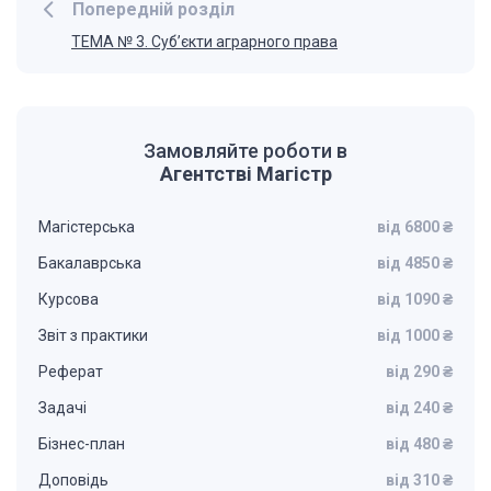
Попередній розділ
ТЕМА № 3. Суб’єкти аграрного права
Замовляйте роботи в
Агентстві Магістр
Магістерська
від 6800 ₴
Бакалаврська
від 4850 ₴
Курсова
від 1090 ₴
Звіт з практики
від 1000 ₴
Реферат
від 290 ₴
Задачі
від 240 ₴
Бізнес-план
від 480 ₴
Доповідь
від 310 ₴