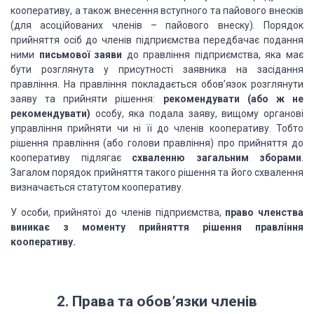
кооперативу, а також внесення вступного та пайового внесків
(для асоційованих членів – пайового внеску). Порядок
прийняття осіб до членів підприємства передбачає подання
ними
письмової заяви
до правління підприємства, яка має
бути розглянута у присутності заявника на засідання
правління. На правління покладається обов’язок розглянути
заяву та прийняти рішення:
рекомендувати (або ж не
рекомендувати)
особу, яка подала заяву, вищому органові
управління прийняти чи ні її до членів кооперативу. Тобто
рішення правління (або голови правління) про прийняття до
кооперативу підлягає
схваленню загальним зборами
.
Загалом порядок прийняття такого рішення та його схвалення
визначається статутом кооперативу.
У особи, прийнятої до членів підприємства,
право членства
виникає з моменту прийняття рішення правління
кооперативу.
2. Права та обов’язки членів