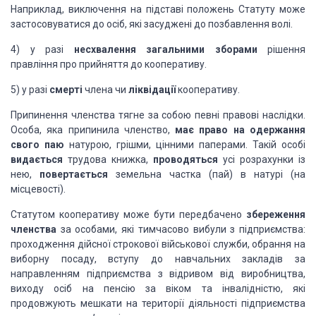
Наприклад, виключення на підставі положень Статуту може
застосовуватися до осіб, які засуджені до позбавлення волі.
4) у разі
несхвалення загальними зборами
рішення
правління про прийняття до кооперативу.
5) у разі
смерті
члена чи
ліквідації
кооперативу.
Припинення членства тягне за собою певні правові наслідки.
Особа, яка припинила членство,
має право на одержання
свого паю
натурою, грішми, цінними паперами. Такій особі
видається
трудова книжка,
проводяться
усі розрахунки із
нею,
повертається
земельна частка (пай) в натурі (на
місцевості).
Статутом кооперативу може бути передбачено
збереження
членства
за особами, які тимчасово вибули з підприємства:
проходження дійсної строкової військової служби, обрання на
виборну посаду, вступу до навчальних закладів за
направленням підприємства з відривом від виробництва,
виходу осіб на пенсію за віком та інвалідністю, які
продовжують мешкати на території діяльності підприємства