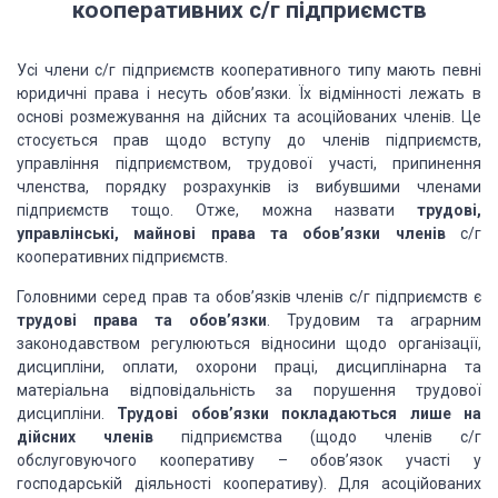
кооперативних с/г підприємств
Усі члени с/г підприємств кооперативного типу мають певні
юридичні права і несуть обов’язки. Їх відмінності лежать в
основі розмежування на дійсних та асоційованих членів. Це
стосується прав щодо вступу до членів підприємств,
управління підприємством, трудової участі, припинення
членства, порядку розрахунків із вибувшими членами
підприємств тощо. Отже, можна назвати
трудові,
управлінські, майнові права та обов’язки членів
с/г
кооперативних підприємств.
Головними серед прав та обов’язків членів с/г підприємств є
трудові права та обов’язки
. Трудовим та аграрним
законодавством регулюються відносини щодо організації,
дисципліни, оплати, охорони праці, дисциплінарна та
матеріальна відповідальність за порушення трудової
дисципліни.
Трудові обов’язки покладаються лише на
дійсних членів
підприємства (щодо членів с/г
обслуговуючого кооперативу – обов’язок участі у
господарській діяльності кооперативу). Для асоційованих