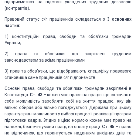
підприємствах на підставі укладених трудових договорів
(контрактів).
Правовий статус с/г працівників складається з
3 основних
частин:
1) конституційні права, свободи та обов’язки громадян
України;
2) права та обов’язки, що закріплені трудовим
законодавством за всіма працівниками
3) прав та обов’язки, що відображають специфіку правового
становища саме працівників с/г підприємств.
Основні права, свободи та обов’язки громадян закріплені в
Конституції.
Ст. 43
– кожен має право на працю, що включає в
себе можливість заробляти собі на життя працею, яку він
вільно обирає або вільно погоджується. Держава при цьому
гарантує рівні можливості у виборі процесії, реалізації програм
підготовки кадрів. Згідно з цією нормою кожен має право на
належні, безпечні умови праці, на оплату праці.
Ст. 45
– право
на відпочинок, що гарантується наданням вихідних днів та