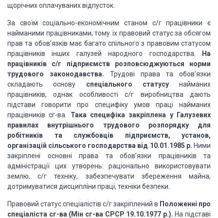
щорічних оплачуваних відпусток.
За своїм соціально-економічним станом с/г працівники є
найманими працівниками, тому їх правовий статус за обсягом
прав та обов’язків має багато спільного з правовим статусом
працівників інших галузей народного господарства.
На
працівників с/г підприємств розповсюджуються норми
трудового законодавства.
Трудові права та обов’язки
складають основу
спеціального статусу
найманих
працівників, однак особливості с/г виробництва дають
підстави говорити про специфіку умов праці найманих
працівників сг-ва.
Така специфіка закріплена у Галузевих
правилах внутрішнього трудового розпорядку для
робітників та службовців підприємств, установ,
організацій сільського господарства від 10.01.1985 р.
Ними
закріплені основні права та обов’язки працівників та
адміністрації цих утворень: раціонально використовувати
землю, с/г техніку, забезпечувати збереження майна,
дотримуватися дисципліни праці, техніки безпеки.
Правовий статус спеціалістів с/г закріплений в
Положенні про
спеціаліста сг-ва (Мін сг-ва СРСР 19.10.1977 р.).
На підставі