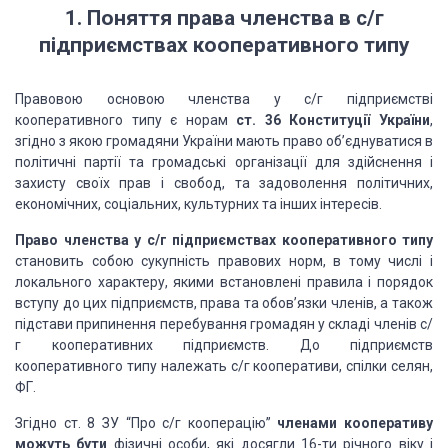
1
. Поняття права членства в с/г
підприємствах кооперативного типу
Правовою основою членства у с/г підприємстві
кооперативного типу є норам
ст. 36 Конституції України
,
згідно з якою громадяни України мають право об’єднуватися в
політичні партії та громадські організації для здійснення і
захисту своїх прав і свобод, та задоволення політичних,
економічних, соціальних, культурних та інших інтересів.
Право членства у с/г підприємствах кооперативного типу
становить собою сукупність правових норм, в тому числі і
локального характеру, якими встановлені правила і порядок
вступу до цих підприємств, права та обов’язки членів, а також
підстави припинення перебування громадян у складі членів с/
г кооперативних підприємств. До підприємств
кооперативного типу належать с/г кооперативи, спілки селян,
ФГ.
Згідно ст. 8 ЗУ “Про с/г кооперацію”
членами кооперативу
можуть бути
фізичні особи, які досягли 16-ти річного віку і