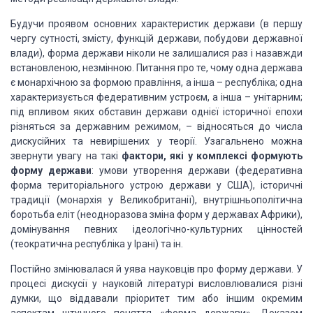
Будучи проявом основних характеристик держави (в
першу
чергу сутності, змісту, функцій держави, побудови державної
влади), форма
держави ніколи не залишалися раз і назавжди
встановленою, незмінною. Питання
про те, чому одна держава
є монархічною за формою правління, а інша – республіка;
одна
характеризується федеративним устроєм, а інша – унітарним;
під впливом
яких обставин держави однієї історичної епохи
різняться за державним режимом, –
відносяться до числа
дискусійних та невирішених у теорії. Узагальнено можна
звернути увагу на такі
фактори, які у
комплексі формують
форму держави
: умови утворення держави (федеративна
форма територіального устрою держави у США), історичні
традиції (монархія у
Великобританії), внутрішньополітична
боротьба еліт (неодноразова зміна форм у
державах Африки),
домінування певних ідеологічно-культурних цінностей
(теократична республіка у Ірані) та ін.
Постійно змінювалася й уява науковців про форму
держави. У
процесі дискусії у науковій літературі висловлювалися різні
думки,
що віддавали пріоритет тим або іншим окремим