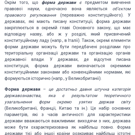
Окрім того, що
форма держави
є
предметом вивчення
правової науки, одночасно вона являється
об’єктом
правового регулювання
(переважно конституційного). У
державах, які мають писану конституції, форма
держави
закріплюється в окремій главі Основного закону, що має
відповідну
назву, або ж у розділі, який присвячений
конституційному ладу (напр., в
Італії). Також, окремі елементи
форми держави можуть бути передбачені розділами
про
територіальну організації держави та організацію органів
державної влади. У
державах, де відсутня писана
конституція, форма держави визначається окремими
конституційними законами або конвенційними нормами, які
формуються історично
(напр., у Великобританії).
Форма держави
–
це достатньо давня штучна категорія
державознавства, яка є результатом
теоретичного
узагальнення форм окремо узятих держав світу
(Великобританії,
Франції, Китаю та ін.). Це набір основних
параметрів, які з часів античності
для характеристики
держави вважаються важливими: виходячи з них, держава
може
бути охарактеризована як найбільш повно. Форма
держави тієї або іншої країни
розкриває найбільш істотні