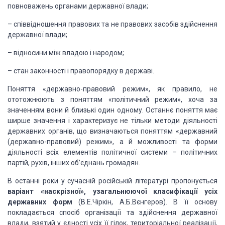
повноважень органами державної влади;
–
співвідношення правових та не правових засобів
здійснення
державної влади;
–
відносини між владою і народом;
–
стан законності і правопорядку в державі.
Поняття «державно-правовий
режим», як правило, не
ототожнюють з поняттям «політичний режим», хоча за
значенням вони й близькі один одному. Останнє поняття має
ширше значення і
характеризує не тільки методи діяльності
державних органів, що визначаються
поняттям «державний
(державно-правовий) режим», а й можливості та форми
діяльності всіх елементів політичної системи – політичних
партій, рухів, інших
об’єднань громадян.
В останні роки у сучасній російській літературі
пропонується
варіант «наскрізної»,
узагальнюючої класифікації усіх
державних форм
(В.Е.Чіркін,
А.Б.Вєнгеров). В її основу
покладається спосіб організації та здійснення
державної
влади, взятий у єдності усіх її гілок, територіальної реалізації,