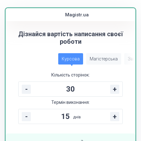
Magistr.ua
Дізнайся вартість написання своєї
роботи
Курсова
Магістерська
Звіт з
Кількість сторінок:
-
+
Термін виконання:
-
+
днів