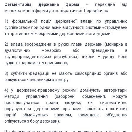
Сегментарна державна форма
– перехідна від
монократичної форми до полікратичної. Передбачає:
1)
формальний поділ державної влади по управлінню
суспільством при
одночасній відсутності системи «стримувань
та противаг» між окремими державними
інституціями;
2)
влада зосереджена в руках глави держави (монарха в
дуалістичних
монархіях або президента в
«суперпрезидентських» республіках), інколи – уряду.
Роль
судів та парламенту принижена;
3)
суб’єкти федерації не мають самоврядних органів або
опікуються
чиновником з центру;
4)
у державно-правовому режимі домінують авторитарні
методи управління
(заборони, обмеження, можуть
проголошуватися права людини, які систематично
порушуються державними органами, кількість політичних
партій обмежується законом,
громадські об’єднання
опікуються з боку держави).
Ця форма має свої різновиди: до держав, що тяжіють
до