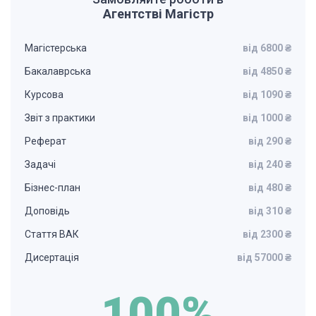
Агентстві Магістр
Магістерська
від 6800 ₴
Бакалаврська
від 4850 ₴
Курсова
від 1090 ₴
Звіт з практики
від 1000 ₴
Реферат
від 290 ₴
Задачі
від 240 ₴
Бізнес-план
від 480 ₴
Доповідь
від 310 ₴
Стаття ВАК
від 2300 ₴
Дисертація
від 57000 ₴
100%