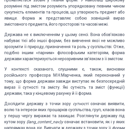
проявляється ззовні у певній формі. У найбільш широкому
розумінні під змістом
розуміють упорядковану певним чином
сукупність елементів та процесів, що
утворюють предмет або
явище. Форма ж представляє собою зовнішній вираз
змістовного предмета, його просторові та часові межі.
Держава не є виключенням у цьому сенсі. Вона
обов’язково
набуває тієї або іншої форми, без вивчення якої не можливо
зрозуміти її природу, призначення та роль у суспільстві. Отже,
подібно іншим
«парним» філософським категоріям, форма
держави характеризується нерозривним
зв’язком з її змістом.
У контексті сказаного, слушними є, також, висновки
російського професора М.Н.Марченка, який переконаний у
тому, що форма
держави завжди виступає як безпосередній
вираз її сутності та змісту. Які
сутність та зміст (функції)
держави, така у кінцевому рахунку й її форма.
Дослідити державу з точки зору
сутності
означає виявити,
волю та інтереси яких прошарків
суспільства, груп, класів вона
у першу чергу виражає та захищає. Розглянути
державу під
кутом зору
{lang_content_nav}у
означає
встановити, як і у яких
напрямках вона діє. Вивчати ж державу з точки зору її
форми