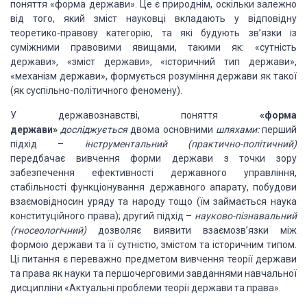
поняття «форма держави».
Це є природнім, оскільки залежно
від того, який зміст науковці вкладають у
відповідну
теоретико-правову категорію, та які будують зв’язки із
суміжними
правовими явищами, такими як: «сутність
держави», «зміст держави», «історичний
тип держави»,
«механізм держави», формується розуміння держави як такої
(як
суспільно-політичного феномену).
У державознавстві, поняття
«форма
держави»
досліджується
двома основними
шляхами:
перший
підхід –
інструментальний
(практично-політичний)
передбачає вивчення форми держави з точки зору
забезпечення ефективності державного управління,
стабільності функціонування
державного апарату, побудови
взаємовідносин уряду та народу тощо (їм займається
наука
конституційного права); другий підхід –
науково-пізнавальний
(гносеологічний)
дозволяє виявити
взаємозв’язки між
формою держави та її сутністю, змістом та історичним типом.
Ці питання є переважно предметом вивчення теорії держави
та права як науки та
першочерговими завданнями навчальної
дисципліни «Актуальні проблеми теорії
держави та права».