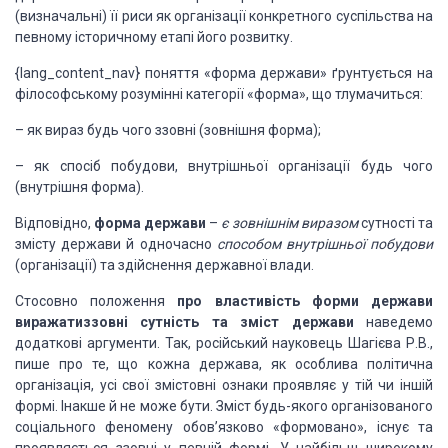
(визначальні) її риси як організації конкретного
суспільства на
певному історичному етапі його розвитку.
{lang_content_nav} поняття «форма держави» ґрунтується на
філософському розумінні категорії «форма», що тлумачиться:
–
як вираз будь чого ззовні
(зовнішня форма);
–
як спосіб побудови,
внутрішньої організації будь чого
(внутрішня форма).
Відповідно,
форма
держави
–
є зовнішнім виразом
сутності та
змісту держави й одночасно
способом
внутрішньої побудови
(організації) та здійснення державної влади.
Стосовно положення
про властивість форми держави
виражатиззовні сутність та зміст держави
наведемо
додаткові аргументи. Так, російський науковець Шагієва Р.В.,
пише
про те, що кожна держава, як особлива політична
організація, усі свої змістовні
ознаки проявляє у тій чи іншій
формі. Інакше й не може бути. Зміст будь-якого
організованого
соціального феномену обов’язково «формовано», існує та