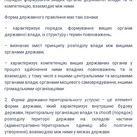
компетенцію, взаємодію між ними.
Форма державного правління
має такі ознаки:
–
характеризує порядок формування вищих органів
дер
жавної
влади, їх структуру і термін повноважень;
–
визначає зміст принципу розподілу влади між вищими
органами
держави;
–
характеризує компетенцію вищих державних органів
у
процесі здійснення ними владних повноважень та їх
взає
модію, у тому числі з
іншими центральними та місцевими
органами влади, органами місцевого самоврядування,
інши
ми
громадськими організаціями.
2.
Форма державно-територіального устрою
– це
елемент
форми дер
жави, який характеризує
внутрішню будову
держави, територіальну організацію влади та спосіб (порядок)
розподілу
території держави на складові частини
(адміністративно-територіальні
одиниці або політичні
утворення),
взаємодією
між ними у межах держави.