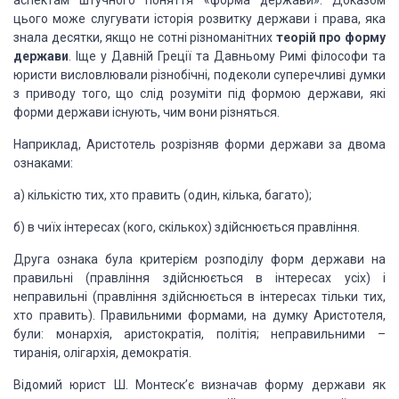
аспектам штучного поняття «форма
держави». Доказом
цього може слугувати історія розвитку держави і права, яка
знала десятки, якщо не сотні різноманітних
теорій
про форму
держави
. Іще у Давній Греції та Давньому Римі філософи та
юристи
висловлювали різнобічні, подеколи суперечливі думки
з приводу того, що слід
розуміти під формою держави, які
форми держави існують, чим вони різняться.
Наприклад, Аристотель розрізняв форми держави за
двома
ознаками:
а) кількістю тих, хто править (один, кілька,
багато);
б) в чиїх інтересах (кого, скількох) здійснюється
правління.
Друга ознака була критерієм розподілу форм держави
на
правильні (правління здійснюється в інтересах усіх) і
неправильні (правління
здійснюється в інтересах тільки тих,
хто править). Правильними формами, на
думку Аристотеля,
були: монархія, аристократія, політія; неправильними –
тиранія, олігархія, демократія.
Відомий юрист Ш. Монтеск’є визначав форму держави
як