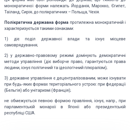
монократичної форми належать Йорданія, Марокко, Єгипет,
Таїланд, Сирія; до
полікратичних – Польща, Чехія.
Полікратична державна форма
протилежна монократичній і
характеризується такими ознаками:
1)
діє поділ державної влади та існує місцеве
самоврядування;
2)
у державно-правовому режимі домінують демократичні
методи управління
(діє виборче право, гарантуються права
людини, існує політичний та ідеологічний
плюралізм);
3)
державне управління є децентралізованим; може існувати
при будь-яких
формах територіального устрою: при федерації
(Бельгія) або унітаризмі
(Франція);
не обмежується певною формою правління, існує,
напр., при
парламентській монархії в Японії або президентській
республіці США.