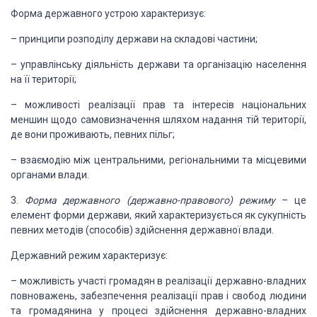
Форма державного устрою
характеризує:
–
принципи
розподілу держави на складові частини;
–
управлінську
діяльність держави та організацію насе
лення
на її території;
–
можливості реалізації прав та інтересів
національних
меншин
щодо самовизначення шляхом надання тій тери
торії,
де вони проживають,
певних пільг;
–
взаємодію
між центральними, регіональними та місце
вими
органами влади.
3.
Форма
державного (державно-правового) режиму
– це
елемент форми дер
жави, який
характеризується як сукупність
певних методів
(способів) здійснення державної влади.
Державний режим
характеризує:
–
можливість участі громадян в реалізації державно-влад
них
повноважень, забезпечення реалізації прав і
свобод лю
дини
та громадянина у
процесі здійснення державно-владних