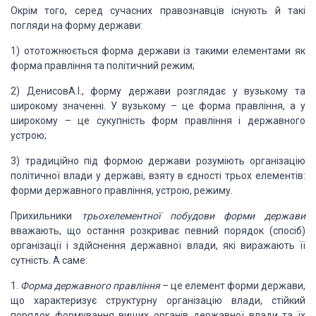
Окрім того, серед сучасних правознавців існують й
такі
погляди на форму держави:
1) ототожнюється форма держави із такими елементами
як
форма правління та політичний режим;
2) ДенисовА.І., форму держави розглядає у
вузькому та
широкому значенні. У вузькому – це форма правління, а у
широкому –
це сукупність форм правління і державного
устрою;
3) традиційно під формою держави розуміють
організацію
політичної влади у державі, взяту в єдності трьох елементів:
форми
державного правління, устрою, режиму.
Прихильники
трьохелементної побудови форми держави
вважають, що остання розкриває
певний порядок (спосіб)
організації і здійснення державної влади, які виражають
її
сутність. А саме
:
1.
Форма
державного правління
– це елемент
форми дер
жави,
що характеризує структурну
організацію влади,
стійкий
порядок
формування вищих органів державної вла
ди
та їх