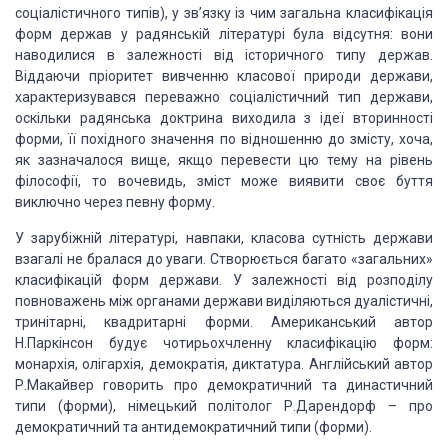
соціалістичного типів), у зв’язку із чим загальна
класифікація
форм держав у радянській літературі була відсутня: вони
наводилися
в залежності від історичного типу держав.
Віддаючи пріоритет вивченню класової
природи держави,
характеризувався переважно соціалістичний тип держави,
оскільки радянська доктрина виходила з ідеї вторинності
форми, її похідного
значення по відношенню до змісту, хоча,
як зазначалося вище, якщо перевести цю
тему на рівень
філософії, то вочевидь, зміст може виявити своє буття
виключно
через певну форму.
У зарубіжній літературі, навпаки, класова сутність
держави
взагалі не бралася до уваги. Створюється багато «загальних»
класифікацій форм держави. У залежності від розподілу
повноважень між органами
держави виділяються дуалістичні,
тринітарні, квадритарні форми. Американський
автор
Н.Паркінсон будує чотирьохчленну класифікацію форм:
монархія,
олігархія, демократія, диктатура. Англійський автор
Р.Макайвер говорить
про демократичний та династичний
типи (форми), німецький політолог
Р.Дарендорф – про
демократичний та антидемократичний типи (форми).