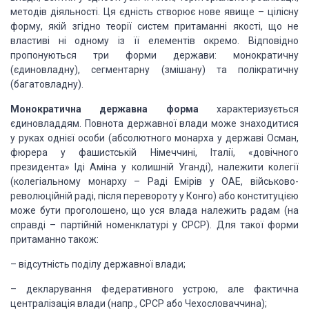
методів діяльності. Ця єдність створює нове явище – цілісну
форму, якій згідно
теорії систем притаманні якості, що не
властиві ні одному із її елементів
окремо. Відповідно
пропонуються три форми держави: монократичну
(єдиновладну),
сегментарну (змішану) та полікратичну
(багатовладну).
Монократична державна форма
характеризується
єдиновладдям. Повнота державної влади може знаходитися
у руках однієї особи
(абсолютного монарха у державі Осман,
фюрера у фашистській Німеччині, Італії,
«довічного
президента» Іді Аміна у колишній Уганді), належити колегії
(колегіальному монарху – Раді Емірів у ОАЕ, військово-
революційній раді, після
перевороту у Конго) або конституцією
може бути проголошено, що уся влада
належить радам (на
справді – партійній номенклатурі у СРСР). Для такої форми
притаманно також:
–
відсутність поділу державної
влади;
–
декларування федеративного
устрою, але фактична
централізація влади (напр., СРСР або Чехословаччина);