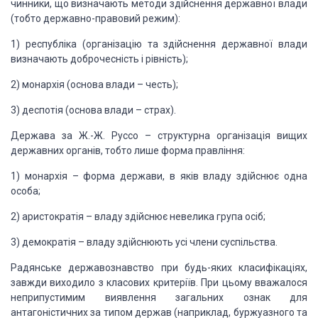
чинники, що визначають методи здійснення державної влади
(тобто державно-правовий
режим):
1) республіка (організацію та здійснення державної
влади
визначають доброчесність і рівність);
2) монархія (основа влади – честь);
3) деспотія (основа влади – страх).
Держава за Ж.-Ж. Руссо – структурна організація
вищих
державних органів, тобто лише форма правління:
1) монархія – форма держави, в яків владу здійснює
одна
особа;
2) аристократія – владу здійснює невелика група
осіб;
3) демократія – владу здійснюють усі члени
суспільства.
Радянське державознавство при будь-яких
класифікаціях,
завжди виходило з класових критеріїв. При цьому вважалося
неприпустимим виявлення загальних ознак для
антагоністичних за типом держав
(наприклад, буржуазного та