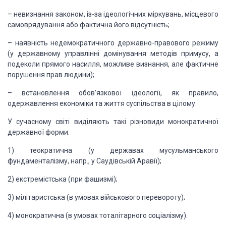
–
невизнання законом, із-за
ідеологічних міркувань, місцевого
самоврядування або фактична його відсутність;
–
наявність недемократичного
державно-правового режиму
(у державному управлінні домінування методів примусу,
а
подеколи прямого насилля, можливе визнання, але фактичне
порушення прав
людини);
–
встановлення обов’язкової
ідеології, як правило,
одержавлення економіки та життя суспільства в цілому.
У сучасному світі виділяють такі різновиди
монократичної
державної форми:
1)
теократична (у державах
мусульманського
фундаменталізму, напр., у Саудівській Аравії);
2)
екстремістська (при
фашизмі);
3)
мілітаристська (в умовах
військового перевороту);
4)
монократична (в умовах
тоталітарного соціалізму).