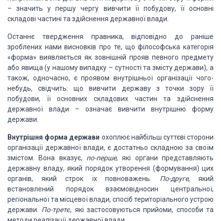
– значить у першу чергу вивчити її
побудову, її основні
складові частині та здійснення державної влади.
Останнє твердження правника, відповідно до раніше
зроблених нами висновків про те, що філософська категорія
«форма» виявляється
як зовнішній прояв певного предмету
або явища (у нашому випадку – сутності та
змісту держави), а
також, одночасно, є проявом внутрішньої організації
чого-
небудь, свідчить: що вивчити державу з точки зору її
побудови, її основних
складових частин та здійснення
державної влади – означає вивчити внутрішню
форму
держави.
Внутрішня форма держави
охоплює найбільш суттєві
сторони
організації державної влади, є достатньо складною за своїм
змістом.
Вона вказує,
по-перше
, які органи
представляють
державну владу, який порядок утворення (формування) цих
органів,
який строк їх повноважень.
По-друге
,
який
встановлений порядок взаємовідносин центральної,
регіональної та місцевої
влади, спосіб територіального устрою
держави.
По-третє
, які застосовуються прийоми, способи та
методи реалізації
державної влади.