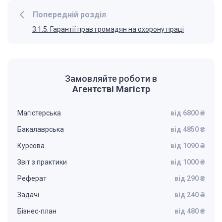
Попередній розділ
3.1.5. Гарантії прав громадян на охорону праці
Замовляйте роботи в
Агентстві Магістр
Магістерська
від 6800 ₴
Бакалаврська
від 4850 ₴
Курсова
від 1090 ₴
Звіт з практики
від 1000 ₴
Реферат
від 290 ₴
Задачі
від 240 ₴
Бізнес-план
від 480 ₴