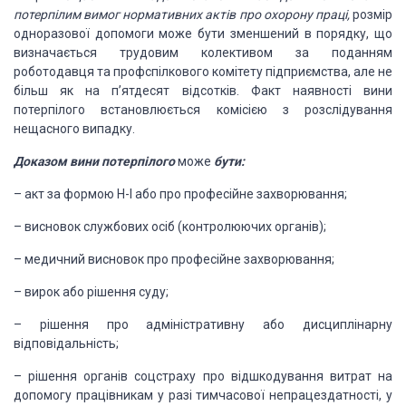
потерпілим вимог нормативних актів про охорону праці,
розмір
одноразової допомоги може бути зменшений в порядку, що
визначається трудовим колективом за поданням
роботодавця та профспілкового комітету підприємства, але не
більш як на п’ятдесят відсотків. Факт наявності вини
потерпілого встановлюється комісією з розслідування
нещасного випадку.
Доказом вини потерпілого
може
бути:
– акт за формою Н-І або про професійне захворювання;
– висновок службових осіб (контролюючих органів);
– медичний висновок про професійне захворювання;
– вирок або рішення суду;
– рішення про адміністративну або дисциплінарну
відповідальність;
– рішення органів соцстраху про відшкодування витрат на
допомогу працівникам у разі тимчасової непрацездатності, у