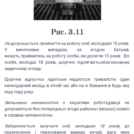
Не допускається прийняття на роботу осіб,
молодших 16 років.
У виняткових випадках, за згодою батьків,
можуть
прийматись на роботу особи, які досягли 15 років . Всі
особи, молодші 18 років, щорічно підлягають
обов’язковому
медичному огляду
.
Щорічна
відпустка підліткам
надається тривалістю один
календарний місяць в літній час або на їх бажання в будь-яку
іншу пору року.
Звільнення неповнолітніх
з ініціативи роботодавця не
допускається без попередньої згоди районної (міської) комісії
в справах неповнолітніх.
Забороняється залучати осіб, молодших 18 років,
до
перенесення і пересування важких речей, вага яких