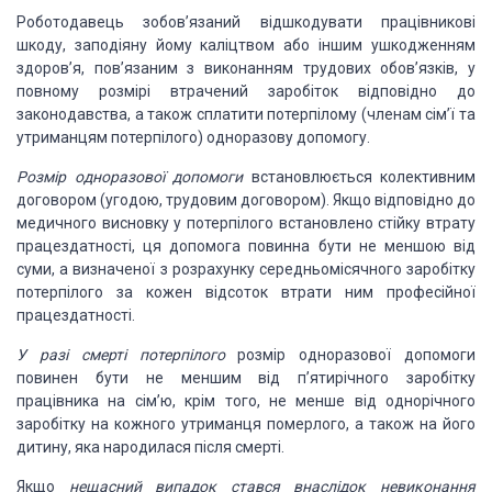
Роботодавець зобов’язаний відшкодувати працівникові
шкоду, заподіяну йому каліцтвом або іншим ушкодженням
здоров’я, пов’язаним з виконанням трудових обов’язків, у
повному розмірі втрачений заробіток відповідно до
законодавства, а також сплатити потерпілому (членам сім’ї та
утриманцям потерпілого) одноразову допомогу.
Розмір одноразової допомоги
встановлюється колективним
договором (угодою, трудовим договором). Якщо відповідно до
медичного висновку у потерпілого встановлено стійку втрату
працездатності, ця допомога повинна бути не меншою від
суми, а визначеної з розрахунку середньомісячного заробітку
потерпілого за кожен відсоток втрати ним професійної
працездатності.
У разі смерті потерпілого
розмір одноразової допомоги
повинен бути не меншим від п’ятирічного заробітку
працівника на сім’ю, крім того, не менше від однорічного
заробітку на кожного утриманця померлого, а також на його
дитину, яка народилася після смерті.
Якщо
нещасний випадок стався внаслідок невиконання