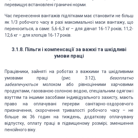
перевищує встановлені граничні норми.
Час перенесення вантажів підлітками має становити не більш
як 1/3 робочого часу в разі максимальної маси вантажу, що
переноситься, а саме: 5,6-6,3 кг – для дівчат 16-17 років; 11,2-
12,6 кг – для хлопців 16-17 років.
3.1.8. Пільги і компенсації за важкі та шкідливі
умови праці
Працівники, зайняті на роботах з важкими та шкідливими
умовами праці (рис. 3.12),
безоплатно
забезпечуються
молоком або рівноцінними харчовими
продуктами, газованою солоною водою, спеціальним одягом і
взуттям та іншими засобами індивідуального захисту, мають
право на оплачувані перерви санітарно-оздоровчого
призначення, скорочення тривалості робочого часу – не
більше як 36 годин на тиждень, додаткову оплачувану
відпустку, оплату праці в підвищеному розмірі; зменшення
пенсійного віку.