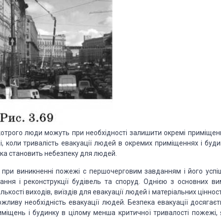
котрого люди можуть при необхідності залишити окремі приміщенн
і, коли тривалість евакуації людей в окремих приміщеннях і буди
яка становить небезпеку для людей.
ь при виникненні пожежі с першочерговим завданням і його успі
ання і реконструкції будівель та споруд. Однією з основних ви
лькості виходів, виїздів для евакуації лю
дей і матеріальних ціннос
жливу необхідність евакуації людей. Безпека евакуації досягаєт
иміщень і будинку в цілому менша критичної тривалості пожежі, 