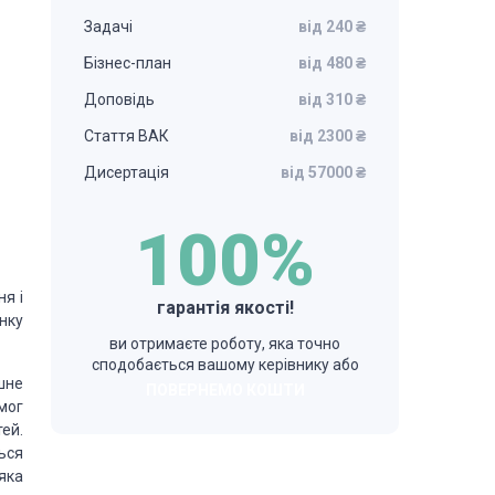
Задачі
від 240 ₴
Бізнес-план
від 480 ₴
Доповідь
від 310 ₴
Стаття ВАК
від 2300 ₴
Дисертація
від 57000 ₴
100%
я і
гарантія якості!
нку
ви отримаєте роботу, яка точно
сподобається вашому керівнику або
шне
ПОВЕРНЕМО КОШТИ
мог
тей.
ься
яка