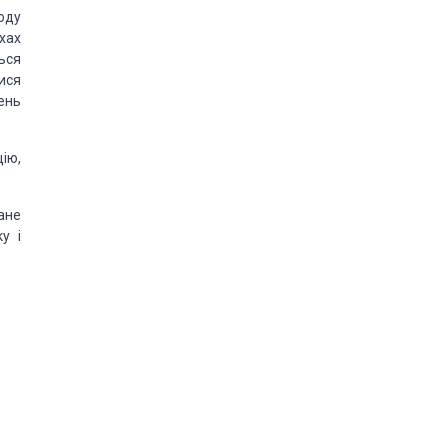
оду
хах
ься
ися
щень
ію,
ане
у і