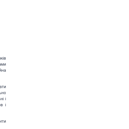
ків
ами
йна
ати
ьно
і і
в і
нити