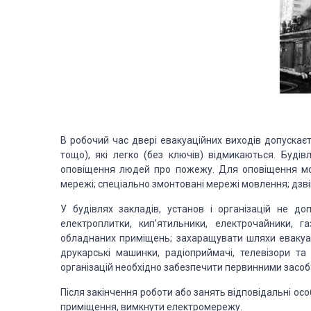
В робочий час двері евакуаційних виходів допускаєт
тощо), які легко (без ключів) відмикаються. Будівл
оповіщення людей про пожежу. Для оповіщення мож
мережі; спеціально змонтовані мережі мовлення; дзвін
У будівлях закладів, установ і організацій не до
електроплитки, кип’ятильники, електрочайники, 
обладнаних приміщень; захаращувати шляхи евакуаці
друкарські машинки, радіоприймачі, телевізори та 
організацій необхідно забезпечити первинними засо
Після закінчення роботи або занять відповідальні осо
приміщення, вимкнути електромережу.