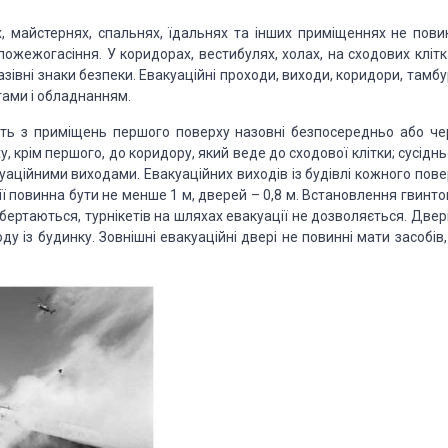
х, майстернях, спальнях, їдальнях та інших приміщеннях не пови
ожежогасіння. У коридорах, вестибулях, холах, на сходових клітка
зівні знаки безпеки. Евакуаційні проходи, виходи, коридори, тамбу
ами і обладнанням.
уть з приміщень першого поверху назовні безпосередньо або че
, крім першого, до коридору, який веде до сходової клітки; сусідн
уаційними виходами. Евакуаційних виходів із будівлі кожного пове
ї повинна бути не менше 1 м, дверей – 0,8 м. Встановлення гвинто
обертаються, турнікетів на шляхах евакуації не дозволяється. Двер
у із будинку. Зовнішні евакуаційні двері не повинні мати засобів,