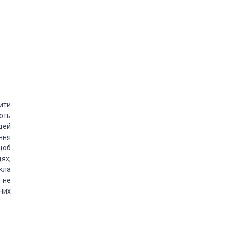
ити
ють
дей
ння
щоб
ях;
кла
 не
них