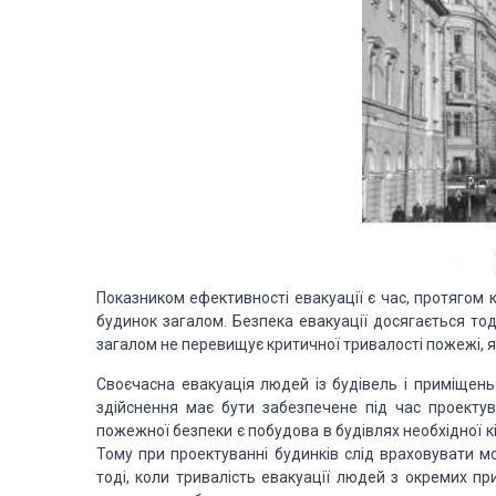
Показником ефективності евакуації є час, протягом 
будинок загалом. Безпека евакуації досягається тод
загалом не перевищує критичної тривалості пожежі, 
Своєчасна евакуація людей із будівель і приміщен
здійснення має бути забезпечене під час проектув
пожежної безпеки є побудова в будівлях необхідної кі
Тому при проектуванні будинків слід враховувати мо
тоді, коли тривалість евакуації людей з окремих пр