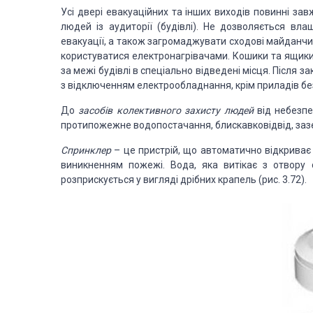
Усі двері евакуаційних та інших виходів повинні за
людей із аудиторії (будівлі). Не дозволяється вл
евакуації, а також загромаджувати сходові майданч
користуватися електронагрівачами. Кошики та ящики
за межі будівлі в спеціально відведені місця. Після 
з відключенням електрообладнання, крім приладів без
До
засобів колективного захисту людей
від небезпе
протипожежне водопостачання, блискавковідвід, зазе
Спринклер
– це пристрій, що автоматично відкриває 
виникненням пожежі. Вода, яка витікає з отвору 
розприскується у вигляді дрібних крапель (рис. 3.72).