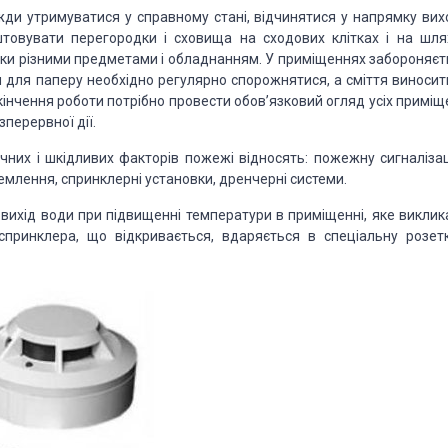
вжди утримуватися у справному стані, відчинятися у напрямку вих
аштовувати перегородки і сховища на сходових клітках і на шля
ики різними предметами і обладнанням. У приміщеннях забороняєт
 для паперу необхідно регулярно спорожнятися, а сміття виносит
закінчення роботи потрібно провести обов’язковий огляд усіх примі
перервної дії.
чних і шкідливих факторів пожежі відносять: пожежну сигналізац
млення, спринклерні установки, дренчерні системи.
вихід води при підвищенні температури в приміщенні, яке виклик
спринклера, що відкривається, вдаряється в спеціальну розетк