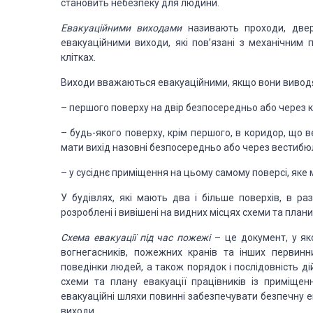
становить небезпеку для людини.
Евакуаційними виходами
називають проходи, двері
евакуаційними виходи, які пов’язані з механічним п
клітках.
Виходи вважаються евакуаційними, якщо вони вивод
– першого поверху на двір безпосередньо або через к
– будь-якого поверху, крім першого, в коридор, що ве
мати вихід назовні безпосередньо або через вестибю
– у сусіднє приміщення на цьому самому поверсі, яке 
У будівлях, які мають два і більше поверхів, в ра
розроблені і вивішені на видних місцях схеми та план
Схема евакуації під час пожежі
– це документ, у яко
вогнегасників, пожежних кранів та інших первинн
поведінки людей, а також порядок і послідовність ді
схеми та плану евакуації працівників із приміще
евакуаційні шляхи повинні забезпечувати безпечну ев
виходи.