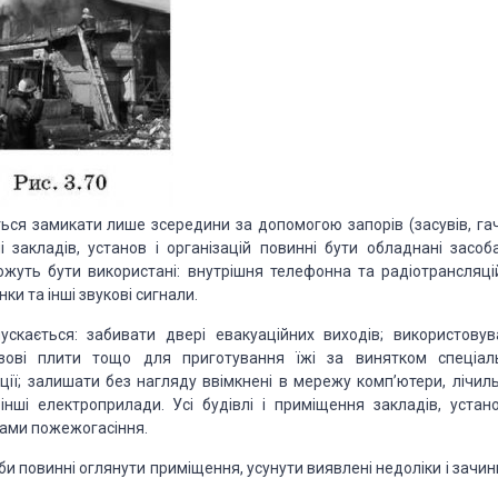
ься замикати лише зсередини за допомогою запорів (засувів, гач
і закладів, установ і організацій повинні бути обладнані засоб
уть бути використані: внутрішня телефонна та радіотрансляці
ки та інші звукові сигнали.
пускається: забивати двері евакуаційних виходів; використовув
газові плити тощо для приготування їжі за винятком спеціал
ї; залишати без нагляду ввімкнені в мережу комп’ютери, лічильн
інші електроприлади. Усі будівлі і приміщення закладів, устано
бами пожежогасіння.
би повинні оглянути приміщення, усунути виявлені недоліки і зачи