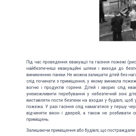
Під час проведення евакуації та гасіння пожежі (ри
найбезпечніші евакуаційні шляхи і виходи до безп
виникненню паніки. Не можна залишати дітей без нагл
слід починати з приміщення, у якому виникла пожеж
вогню і продуктів горіння. Дітей і хворих слід е
унеможливити перебування у небезпечній зоні діте
виставляти пости безпеки на входах у будівлі, щоб 
пожежа. У разі гасіння слід намагатися у першу чер
відчиняти вікон і дверей, а також не розбивати 
приміщень.
Залишаючи приміщення або будівлі, що постраждали від