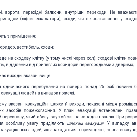
, ворота, перехідні балкони, внутрішні переходи. Не вважают
риводом (ліфти, ескалатори), сходи, які не розташовані у сходо
ять з приміщення:
оридор, вестибюль, сходи;
де на сходову клітку (у тому числі через хол): сходові клітки пов
ль, відділений від прилеглих коридорів перегородками з дверима;
має виходи, вказані вище.
зі одночасного перебування на поверсі понад 25 осіб повинні б
и евакуації людей на випадок пожежі.
му вказані квакуаційні шляхи й виходи, показані місця розміще
их засобів пожежогасіння. У плані евакуації встановлені прав
й персоналу, який обслуговує об’єкт на випадок пожежі. При розро
ння особливу увагу приділяють
шляхам евакуації.
У випадку ава
акуацію всіх людей, які знаходяться в приміщенні, через евакуаці