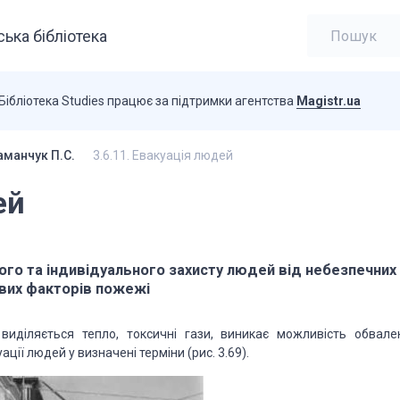
ька бібліотека
Бібліотека Studies працює за підтримки агентства
Magistr.ua
аманчук П.С.
3.6.11. Евакуація людей
ей
ого та індивідуального захисту людей від небезпечних 
вих факторів пожежі
виділяється тепло, токсичні гази, виникає можливість обвале
ції людей у визначені терміни (рис. 3.69).