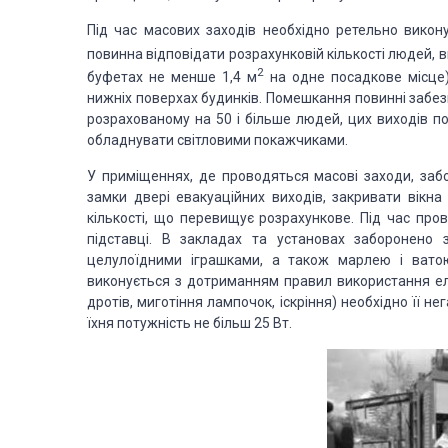
Під час масових заходів необхідно ретельно викону
повинна відповідати розрахунковій кількості людей, 
2
буфетах не менше 1,4 м
на одне посадкове місце
нижніх поверхах будинків. Помешкання повинні забез
розрахованому на 50 і більше людей, цих виходів по
обладнувати світловими покажчиками.
У приміщеннях, де проводяться масові заходи, забо
замки двері евакуаційних виходів, закривати вік
кількості, що перевищує розрахункове. Під час про
підставці. В закладах та установах заборонено 
целулоїдними іграшками, а також марлею і ватою
виконується з дотриманням правил використання еле
дротів, миготіння лампочок, іскріння) необхідно її 
їхня потужність не більш 25 Вт.