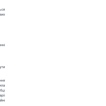
ься
вих
инні
ути
ння
ила
бці
рії
йні