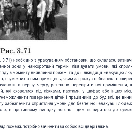
с. 3.71) необхідно з урахуванням обстановки, що склалася, визнач
ечної зони у найкоротший термін; ліквідувати умови, які сприя
яду з моменту виявлення пожежі та до її ліквідації. Евакуацію лю
а, і суміжних з ним приміщень, яким загрожує небезпека пошире
вакуювати в першу чергу; ретельно перевірити всі приміщення, 
й, які сховалися під ліжками, партами, у шафах або інших місц
унеможливити повернення дітей і працівників до будівлі, де вини
гу забезпечити сприятливі умови для безпечної евакуації людей;
скло, в противному випадку вогонь і дим пошириться до суміж
 пожежі, потрібно зачинити за собою всі двері і вікна.