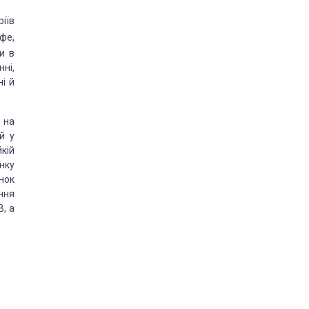
іїв
афе,
и в
ні,
і й
 на
й у
кій
нку
нок
ння
В, а