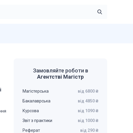
Замовляйте роботи в
Агентстві Магістр
і
Магістерська
від 6800 ₴
Бакалаврська
від 4850 ₴
Курсова
від 1090 ₴
ння
Звіт з практики
від 1000 ₴
Реферат
від 290 ₴