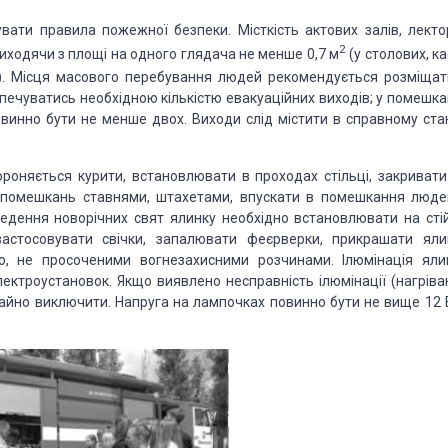
вати правила пожежної безпеки. Місткість актових залів, лектор
2
виходячи з площі на одного глядача не менше 0,7 м
(у столових, к
). Місця масового перебування людей рекомендується розміщат
печуватись необхідною кількістю евакуаційних виходів; у помешкан
винно бути не менше двох. Виходи слід містити в справному стан
роняється курити, встановлювати в проходах стільці, закривати
на помешкань ставнями, штахетами, впускати в помешкання люде
ведення новорічних свят ялинку необхідно встановлювати на стій
застосовувати свічки, запалювати феєрверки, прикрашати яли
, не просоченими вогнезахисними розчинами. Ілюмінація яли
ктроустановок. Якщо виявлено несправність ілюмінації (нагріва
негайно виключити. Напруга на лампочках повинно бути не вище 12 