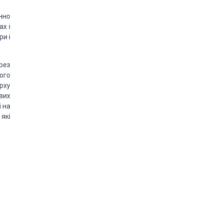
нно
х і
ри і
рез
ього
рху
вих
і на
 які