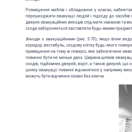
Розміщення меблів і обладнання у класах, кабінета
перешкоджати евакуації людей і підходу до засобів п
дверях евакуаційних виходів слід мати наказові та вка
сходи забороняється заставляти будь-якими предмет
Виходи є евакуаційними
(рис. 3.70), якщо вони вед
коридор, вестибуль, сходову клітку будь-якого поверху
приміщення на тому ж поверсі, яке забезпечене евак
повинно бути не менше двох. Ширина шляхів евакуаці
сходів, підйомних дверей, воріт, а також дверей, що 
шляху евакуації повинні відчинятися у напрямку виход
можуть бути відчинені ззовні без ключа.