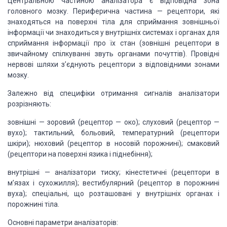
Центральною частиною аналізатора є відповідна зона
головного мозку. Периферична частина — рецептори, які
знаходяться на поверхні тіла для сприймання зовнішньої
інформації чи знаходиться у внутрішніх системах і органах для
сприймання інформації про їх стан (зовнішні рецептори в
звичайному спілкуванні звуть органами почуттів). Провідні
нервові шляхи з’єднують рецептори з відповідними зонами
мозку.
Залежно від специфіки отримання сигналів аналізатори
розрізняють:
зовнішні — зоровий (рецептор — око); слуховий (рецептор —
вухо); тактильний, больовий, температурний (рецептори
шкіри); нюховий (рецептор в носовій порожнині); смаковий
(рецептори на поверхні язика і піднебіння);
внутрішні — аналізатори тиску; кінестетичні (рецептори в
м’язах і сухожилля); вестибулярний (рецептор в порожнині
вуха); спеціальні, що розташовані у внутрішніх органах і
порожнині тіла.
Основні параметри аналізаторів: