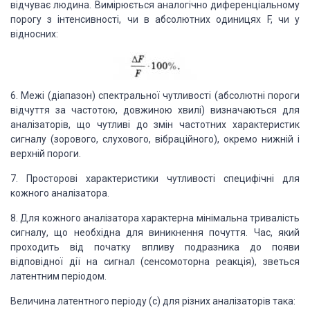
відчуває людина. Вимірюється аналогічно диференціальному
порогу з інтенсивності, чи в абсолютних одиницях F, чи у
відносних:
6. Межі (діапазон) спектральної чутливості (абсолютні пороги
відчуття за частотою, довжиною хвилі) визначаються для
аналізаторів, що чутливі до змін частотних характеристик
сигналу (зорового, слухового, вібраційного), окремо нижній і
верхній пороги.
7. Просторові характеристики чутливості специфічні для
кожного аналізатора.
8. Для кожного аналізатора характерна мінімальна тривалість
сигналу, що необхідна для виникнення почуття. Час, який
проходить від початку впливу подразника до появи
відповідної дії на сигнал (сенсомоторна реакція), зветься
латентним періодом.
Величина латентного періоду (с) для різних аналізаторів така: