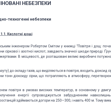
БІНОВАНІ НЕБЕЗПЕКИ
одно-техногенні небезпеки
.1.1. Кислотні дощі
ійським інженером Робертом Смітом у книжці “Повітря і дощ: поча
чини сіркової і азотної кислот, завдають значної шкоди природі. Ґру
 жертвами. В місцевості, де розташовані великі виробничі потужно
азуту) до складу газів, що виділяються в повітря, входить діоксид с
йони тонн діоксиду сірки, що потрапляють в атмосферу, перетворю
снем повітря в умовах високих температур, в основному у двигу
Вилучення енергії супроводжується забрудненням навколишнь
останцій здіймаються догори на 250—300, і навіть 400 м. Тому вик