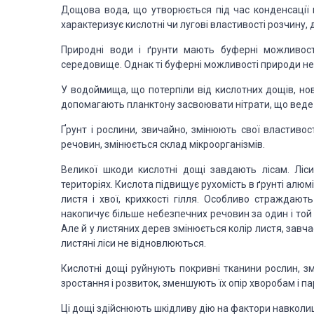
Дощова вода, що утворюється під час конденсації 
характеризує кислотні чи лугові властивості розчину,
Природні води і ґрунти мають буферні можливості
середовище. Однак ті буферні можливості природи н
У водоймища, що потерпіли від кислотних дощів, но
допомагають планктону засвоювати нітрати, що веде 
Ґрунт і рослини, звичайно, змінюють свої властивос
речовин, змінюється склад мікроорганізмів.
Великої шкоди кислотні дощі завдають лісам. Ліс
територіях. Кислота підвищує рухомість в ґрунті алюм
листя і хвої, крихкості гілля. Особливо страждают
накопичує більше небезпечних речовин за один і той 
Але й у листяних дерев змінюється колір листя, завчас
листяні ліси не відновлюються.
Кислотні дощі руйнують покривні тканини рослин, з
зростання і розвиток, зменшують їх опір хворобам і п
Ці дощі здійснюють шкідливу дію на фактори навкол