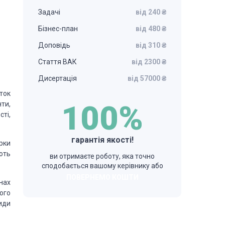
Задачі
від 240 ₴
Бізнес-план
від 480 ₴
Доповідь
від 310 ₴
Стаття ВАК
від 2300 ₴
Дисертація
від 57000 ₴
ток
100%
нти,
сті,
гарантія якості!
ірки
ють
ви отримаєте роботу, яка точно
сподобається вашому керівнику або
ПОВЕРНЕМО КОШТИ
нах
ого
иди