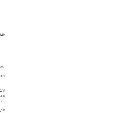
види
ом;
ння
сля
я в
нин.
дів