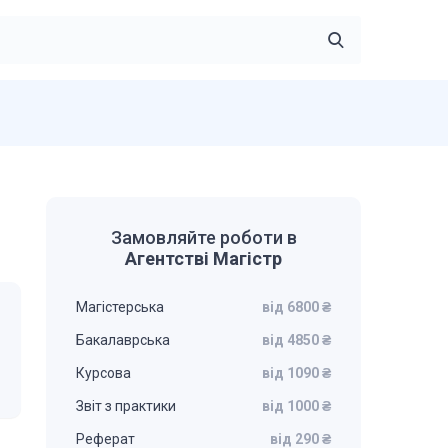
Замовляйте роботи в
Агентстві Магістр
Магістерська
від 6800 ₴
Бакалаврська
від 4850 ₴
Курсова
від 1090 ₴
Звіт з практики
від 1000 ₴
Реферат
від 290 ₴