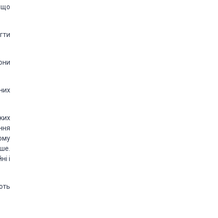
 що
гти
они
них
ких
ення
ому
ше.
ні і
ють