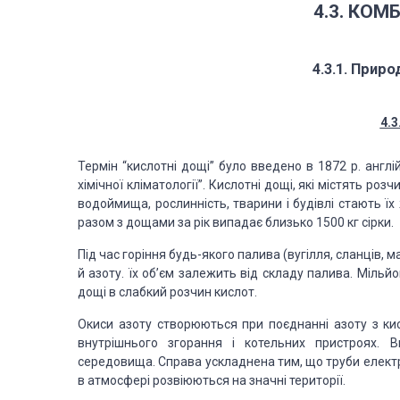
4.3. КОМ
4.3.1. Прир
4.3
Термін “кислотні дощі” було введено в 1872 р. англ
хімічної кліматології”. Кислотні дощі, які містять роз
водоймища, рослинність, тварини і будівлі стають їх
разом з дощами за рік випадає близько 1500 кг сірки.
Під час горіння будь-якого палива (вугілля, сланців, м
й азоту. їх об’єм залежить від складу палива. Міль
дощі в слабкий розчин кислот.
Окиси азоту створюються при поєднанні азоту з ки
внутрішнього згорання і котельних пристроях. 
середовища. Справа ускладнена тим, що труби електр
в атмосфері розвіюються на значні території.