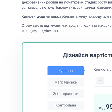
декоративних рослин на початкових стадіях росту ви
сої, квасолі, тютюну, баклажанів, соняшника і бавовн
Кислотні дощі не тільки убивають живу природу, але і
Страждають від кислотних дощів і люди, які викори
свинцем, кадмієм та ін.
Дізнайся вартіст
Кількість с
Курсова
-
Магістерська
Звіт з практики
9
Контрольна
від