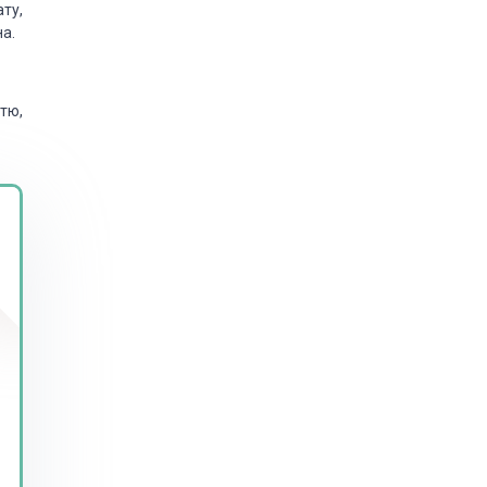
ту,
на.
тю,