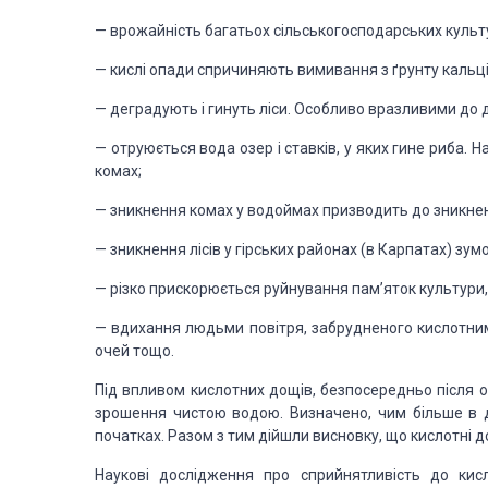
— врожайність багатьох сільськогосподарських культ
— кислі опади спричиняють вимивання з ґрунту кальці
— деградують і гинуть ліси. Особливо вразливими до дії
— отруюється вода озер і ставків, у яких гине риба. 
комах;
— зникнення комах у водоймах призводить до зникненн
— зникнення лісів у гірських районах (в Карпатах) зумо
— різко прискорюється руйнування пам’яток культури,
— вдихання людьми повітря, забрудненого кислотни
очей тощо.
Під впливом кислотних дощів, безпосередньо після о
зрошення чистою водою. Визначено, чим більше в 
початках. Разом з тим дійшли висновку, що кислотні 
Наукові дослідження про сприйнятливість до кис