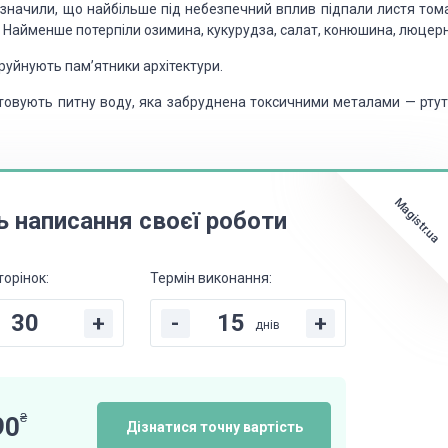
значили, що найбільше під небезпечний вплив підпали листя тома
и. Найменше потерпіли озимина, кукурудза, салат, конюшина, люцер
 руйнують пам’ятники архітектури.
стовують питну воду, яка забруднена токсичними металами — ртут
Magistr.ua
ь написання своєї роботи
торінок:
Термін виконання:
+
-
+
днів
₴
90
Дізнатися точну вартість