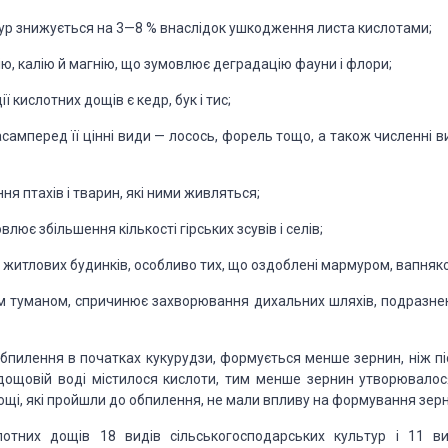
ур знижується на 3—8 % внаслідок ушкодження листа кислотами;
ю, калію й магнію, що зумовлює деградацію фауни і флори;
 кислотних дощів є кедр, бук і тис;
Насамперед її цінні види — лосось, форель тощо, а також численні 
я птахів і тварин, які ними живляться;
влює збільшення кількості гірських зсувів і селів;
 житлових будинків, особливо тих, що оздоблені мармуром, вапняк
м туманом, спричинює захворювання дихальних шляхів, подразне
бпилення в початках кукурудзи, формується менше зернин, ніж пі
дощовій воді містилося кислоти, тим менше зернин утворювалос
дощі, які пройшли до обпилення, не мали впливу на формування зер
лотних дощів 18 видів сільськогосподарських культур і 11 ви