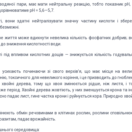
водяної пари, має мати нейтральну реакцію, тобто показник рН,
 дорівнюватиме рН = 5,6—5,7.
, вони здатні нейтралізувати значну частину кислоти і збере
ебезмежні.
ве життя може вдихнути невелика кількість фосфатних добрив; в
до зниження кислотності води.
ті під впливом кислотних дощів — знижується кількість годуваль
и усихають починаючи зі свого верхів’я, що має місце на вели
інію, токсичного для невеликого коріння, і це призводить до гнобл
ь хвойні дерева, тому що хвоя змінюється рідше, ніж листя, і т
же період. Хвойні дерева жовтіють, у них зменшується крона та ін
но падає лист, гине частка крони і руйнується кора. Природно хвой
мінюють обмін речовинами в клітинах рослин, рослини сповільню
аразитам, падає врожайність.
ишнього середовища: