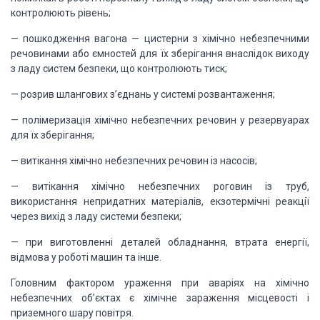
контролюють рівень;
— пошкодження вагона — цистерни з хімічно небезпечними
речовинами або ємностей для їх зберігання внаслідок виходу
з ладу систем безпеки, що контролюють тиск;
— розрив шлангових з’єднань у системі розвантаження;
— полімеризація хімічно небезпечних речовин у резервуарах
для їх зберігання;
— витікання хімічно небезпечних речовин із насосів;
— витікання хімічно небезпечних роговин із труб,
використання непридатних матеріалів, екзотермічні реакції
через вихід з ладу системи безпеки;
— при виготовленні деталей обладнання, втрата енергії,
відмова у роботі машин та інше.
Головним фактором ураження при аваріях на хімічно
небезпечних об’єктах є хімічне зараження місцевості і
приземного шару повітря.