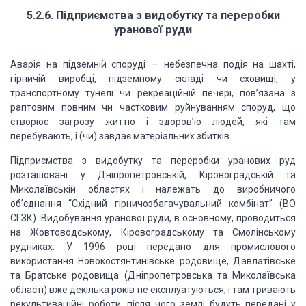
5.2.6. Підприємства з видобутку та переробки
уранової руди
Аварія на підземній споруді — небезпечна подія на шахті,
гірничій виробці, підземному складі чи сховищі, у
транспортному тунелі чи рекреаційній печері, пов’язана з
раптовим повним чи частковим руйнуванням споруд, що
створює загрозу життю і здоров’ю людей, які там
перебувають, і (чи) завдає матеріальних збитків.
Підприємства з видобутку та переробки уранових руд
розташовані у Дніпропетровській, Кіровоградській та
Миколаївській областях і належать до виробничого
об’єднання “Східний гірничозбагачувальний комбінат” (ВО
СГЗК). Видобування уранової руди, в основному, проводиться
на Жовтоводському, Кіровоградському та Смолінському
рудниках. У 1996 році передано для промислового
використання Новокостянтинівське родовище, Давлатівське
та Братське родовища (Дніпропетровська та Миколаївська
області) вже декілька років не експлуатуються, і там тривають
рекультиваційні роботи, після чого землі будуть передані у