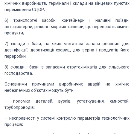
хімічних виробництв, термінали і склади на кінцевих пунктах
переміщення СДОР;
6) транспортні засоби, контейнери і наливні поїзди,
автоцистерни, річкові і морські танкери, що перевозять хімічні
продукти;
7) склади і бази, на яких містяться запаси речовин для
дезінфекції, дератизації сховищ для зерна і продуктів його
переробки;
8) склади і бази із запасами отрутохімікатів для сільського
господарства.
Основними причинами виробничих аварій на хімічно
небезпечних об’єктах можуть бути:
— поломки деталей, вузлів, устаткування, ємностей,
трубопроводів;
— несправності у системі контролю параметрів технологічних
процесів;