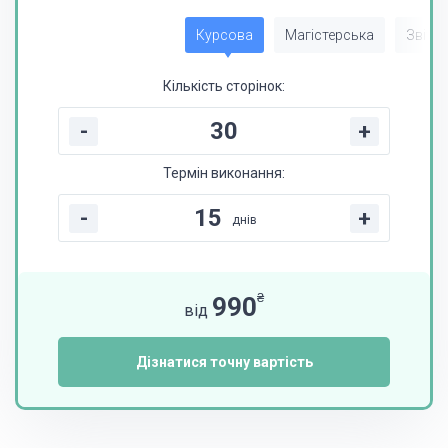
Курсова
Магістерська
Звіт з
Кількість сторінок:
-
+
Термін виконання:
-
+
днів
₴
990
від
Дізнатися точну вартість