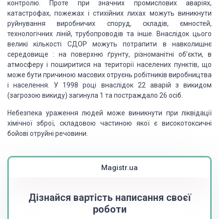
контролю. Проте при значних промислових аваріях,
катастрофах, пожежах і стихійних лихах можуть виникнути
руйнування виробничих споруд, складів, ємностей,
технологічних ліній, трубопроводів та інше. Внаслідок цього
великі кількості СДОР можуть потрапити в навколишнє
середовище : на поверхню ґрунту, різноманітні об’єкти, в
атмосферу і поширитися на території населених пунктів, що
може бути причиною масових отруєнь робітників виробництва
і населення. У 1998 році внаслідок 22 аварій з викидом
(загрозою викиду) загинула 1 та постраждало 26 осіб.
Небезпека ураження людей може виникнути при ліквідації
хімічної зброї, складовою частиною якої є високотоксичні
бойові отруйні речовини.
Magistr.ua
Дізнайся вартість написання своєї
роботи