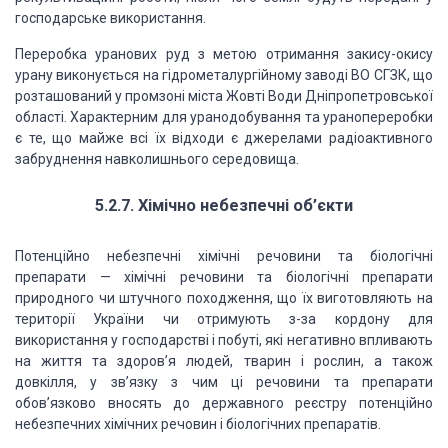
господарське використання.
Переробка уранових руд з метою отримання закису-окису
урану виконується на гідрометалургійному заводі ВО СГЗК, що
розташований у промзоні міста Жовті Води Дніпропетровської
області. Характерним для уранодобування та уранопереробки
є те, що майже всі їх відходи є джерелами радіоактивного
забруднення навколишнього середовища.
5.2.7. Хімічно небезпечні об’єкти
Потенційно небезпечні хімічні речовини та біологічні
препарати — хімічні речовини та біологічні препарати
природного чи штучного походження, що їх виготовляють на
території України чи отримують з-за кордону для
використання у господарстві і побуті, які негативно впливають
на життя та здоров’я людей, тварин і рослин, а також
довкілля, у зв’язку з чим ці речовини та препарати
обов’язково вносять до державного реєстру потенційно
небезпечних хімічних речовин і біологічних препаратів.