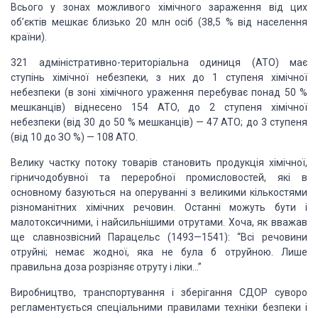
Всього у зонах можливого хімічного зараження від цих
об’єктів мешкає близько 20 млн осіб (38,5 % від населення
країни).
321 адміністративно-територіальна одиниця (АТО) має
ступінь хімічної небезпеки, з них до 1 ступеня хімічної
небезпеки (в зоні хімічного ураження перебуває понад 50 %
мешканців) віднесено 154 АТО, до 2 ступеня хімічної
небезпеки (від 30 до 50 % мешканців) — 47 АТО; до 3 ступеня
(від 10 до ЗО %) — 108 АТО.
Велику частку потоку товарів становить продукція хімічної,
гірничодобувної та переробної промисловостей, які в
основному базуються на оперуванні з великими кількостями
різноманітних хімічних речовин. Останні можуть бути і
малотоксичними, і найсильнішими отрутами. Хоча, як вважав
ще славнозвісний Парацельс (1493—1541): “Всі речовини
отруйні; немає жодної, яка не була б отруйною. Лише
правильна доза розрізняє отруту і ліки…”
Виробництво, транспортування і зберігання СДОР суворо
регламентується спеціальними правилами техніки безпеки і