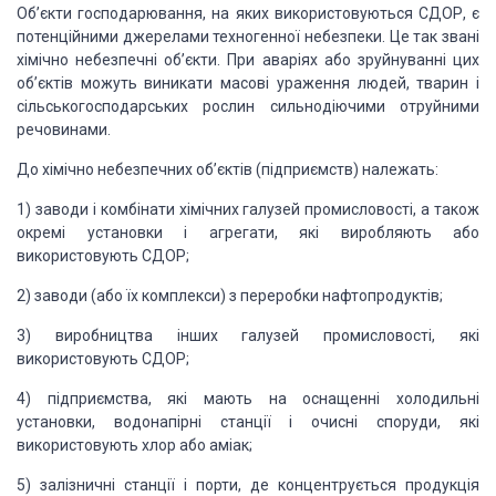
Об’єкти господарювання, на яких використовуються СДОР, є
потенційними джерелами техногенної небезпеки. Це так звані
хімічно небезпечні об’єкти. При аваріях або зруйнуванні цих
об’єктів можуть виникати масові ураження людей, тварин і
сільськогосподарських рослин сильнодіючими отруйними
речовинами.
До хімічно небезпечних об’єктів (підприємств) належать:
1) заводи і комбінати хімічних галузей промисловості, а також
окремі установки і агрегати, які виробляють або
використовують СДОР;
2) заводи (або їх комплекси) з переробки нафтопродуктів;
3) виробництва інших галузей промисловості, які
використовують СДОР;
4) підприємства, які мають на оснащенні холодильні
установки, водонапірні станції і очисні споруди, які
використовують хлор або аміак;
5) залізничні станції і порти, де концентрується продукція