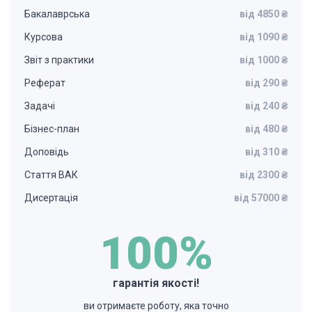
Бакалаврська
від 4850 ₴
Курсова
від 1090 ₴
Звіт з практики
від 1000 ₴
Реферат
від 290 ₴
Задачі
від 240 ₴
Бізнес-план
від 480 ₴
Доповідь
від 310 ₴
Стаття ВАК
від 2300 ₴
Дисертація
від 57000 ₴
100%
гарантія якості!
ви отримаєте роботу, яка точно