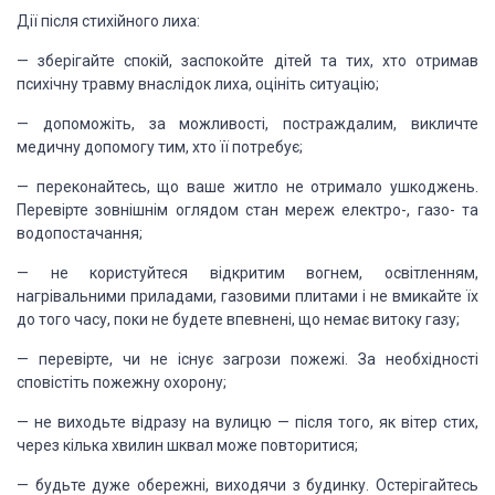
Дії після стихійного лиха:
— зберігайте спокій, заспокойте дітей та тих, хто отримав
психічну травму внаслідок лиха, оцініть ситуацію;
— допоможіть, за можливості, постраждалим, викличте
медичну допомогу тим, хто її потребує;
— переконайтесь, що ваше житло не отримало ушкоджень.
Перевірте зовнішнім оглядом стан мереж електро-, газо- та
водопостачання;
— не користуйтеся відкритим вогнем, освітленням,
нагрівальними приладами, газовими плитами і не вмикайте їх
до того часу, поки не будете впевнені, що немає витоку газу;
— перевірте, чи не існує загрози пожежі. За необхідності
сповістіть пожежну охорону;
— не виходьте відразу на вулицю — після того, як вітер стих,
через кілька хвилин шквал може повторитися;
— будьте дуже обережні, виходячи з будинку. Остерігайтесь