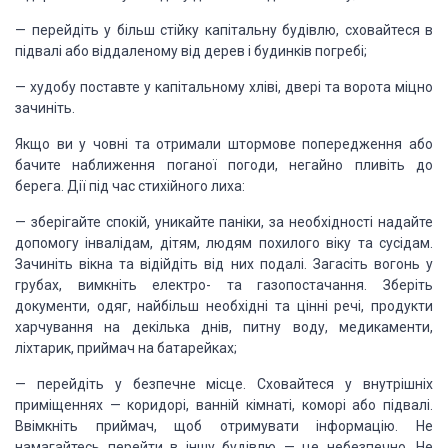
— перейдіть у більш стійку капітальну будівлю, сховайтеся в
підвалі або віддаленому від дерев і будинків погребі;
— худобу поставте у капітальному хліві, двері та ворота міцно
зачиніть.
Якщо ви у човні та отримали штормове попередження або
бачите наближення поганої погоди, негайно пливіть до
берега. Дії під час стихійного лиха:
— зберігайте спокій, уникайте паніки, за необхідності надайте
допомогу інвалідам, дітям, людям похилого віку та сусідам.
Зачиніть вікна та відійдіть від них подалі. Загасіть вогонь у
грубах, вимкніть електро- та газопостачання. Зберіть
документи, одяг, найбільш необхідні та цінні речі, продукти
харчування на декілька днів, питну воду, медикаменти,
ліхтарик, приймач на батарейках;
— перейдіть у безпечне місце. Сховайтеся у внутрішніх
приміщеннях — коридорі, ванній кімнаті, коморі або підвалі.
Ввімкніть приймач, щоб отримувати інформацію. Не
намагайтесь перейти в іншу будівлю — це небезпечно. Не