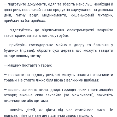
— підготуйте документи, одяг та зберіть найбільш необхідні й
цінні речі, невеликий запас продуктів харчування на декілька
днів, питну воду, медикаменти, кишеньковий ліхтарик,
приймач на батарейках;
— підготуйтесь до відключення електромережі, закрийте
газові крани, загасіть вогонь у грубах;
— приберіть господарське майно з двору та балконів у
будинок (підвал), обріжте сухі дерева, що можуть завдати
шкоди вашому житлу;
— машину поставте у гараж;
— поставте на підлогу речі, які можуть впасти і спричинити
травми. Не ставте ліжко біля вікна з великими шибами;
— щільно зачиніть вікна, двері, горищні люки і вентиляційні
отвори; віконне скло заклейте (за можливості), захистіть
віконницями або щитами;
— навчіть дітей, як діяти під час стихійного лиха. Не
відправляйте їх у такі дні у дитячий садок та школу;