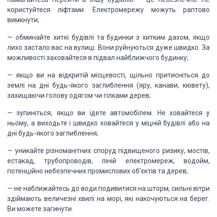
користуйтеся ліфтами. Електромережу можуть раптово
вимкнути;
— обминайте хиткі будівлі та будинки з хитким дахом, якщо
лихо застало вас на вулиці. Вони руйнуються дуже швидко. За
можливості заховайтеся в підвал найближчого будинку;
— якщо ви на відкритій місцевості, щільно притисніться до
землі на дні будь-якого заглиблення (яру, канави, кювету),
захищаючи голову одягом чи гілками дерев;
— зупиніться, якщо ви їдете автомобілем. Не ховайтеся у
ньому, а виходьте і швидко ховайтеся у міцній будівлі або на
дні будь-якого заглиблення;
— уникайте різноманітних споруд підвищеного ризику, мостів,
естакад, трубопроводів, ліній електромереж, водойм,
потенційно небезпечних промислових об’єктів та дерев;
— не наближайтесь до води подивитися на шторм, сильні вітри
здіймають величезні хвилі на морі, які накочуються на берег.
Ви можете загинути.