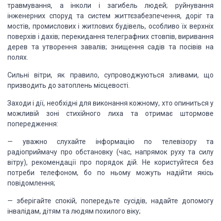
травмування, а інколи і загибель людей; руйнування
інженерних споруд та систем життєзабезпечення, доріг та
мостів, промислових і житлових будівель, особливо їх верхніх
поверхів і дахів; перекидання телеграфних стовпів, виривання
дерев та утворення завалів; знищення садів та посівів на
полях.
Сильні вітри, як правило, супроводжуються зливами, що
призводить до затоплень місцевості.
Заходи і дії, необхідні для виконання кожному, хто опиниться у
можливій зоні стихійного лиха та отримає штормове
попередження:
— уважно слухайте інформацію по телевізору та
радіоприймачу про обстановку (час, напрямок руху та силу
вітру), рекомендації про порядок дій. Не користуйтеся без
потреби телефоном, бо по ньому можуть надійти якісь
повідомлення;
— зберігайте спокій, попередьте сусідів, надайте допомогу
інвалідам, дітям та людям похилого віку;