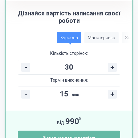
Дізнайся вартість написання своєї
роботи
Курсова
Магістерська
Звіт з
Кількість сторінок:
-
+
Термін виконання:
-
+
днів
₴
990
від