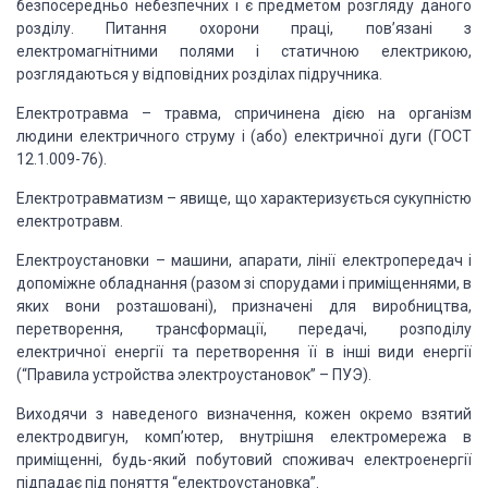
безпосередньо небезпечних і є предметом розгляду даного
розділу. Питання охорони праці, пов’язані з
електромагнітними полями і статичною електрикою,
розглядаються у відповідних розділах підручника.
Електротравма – травма, спричинена дією на організм
людини електричного струму і (або) електричної дуги (ГОСТ
12.1.009-76).
Електротравматизм – явище, що характеризується сукупністю
електротравм.
Електроустановки – машини, апарати, лінії електропередач і
допоміжне обладнання (разом зі спорудами і приміщеннями, в
яких вони розташовані), призначені для виробництва,
перетворення, трансформації, передачі, розподілу
електричної енергії та перетворення її в інші види енергії
(“Правила устройства электроустановок” – ПУЭ).
Виходячи з наведеного визначення, кожен окремо взятий
електродвигун, комп’ютер, внутрішня електромережа в
приміщенні, будь-який побутовий споживач електроенергії
підпадає під поняття “електроустановка”.