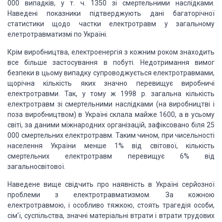
000 випадків, у т. ч. 1350 зі смертельними наслідками.
Наведені показники підтверджують дані багаторічної
статистики щодо частки електротравм у загальному
елетротравматизмі по Україні.
Крім виробництва, електроенергія з кожним роком знаходить
все більше застосування в побуті. Недотримання вимог
безпеки в цьому випадку супроводжується електротравмами,
щорічна кількість яких значно перевищує виробничі
електротравми. Так, у тому ж 1998 р. загальна кількість
електротравм зі смертельними наслідками (на виробництві і
поза виробництвом) в Україні склала майже 1600, а в усьому
світі, за даними міжнародних організацій, зафіксовано біля 25
000 смертельних електротравм. Таким чином, при чисельності
населення України менше 1% від світової, кількість
смертельних електротравм перевищує 6% від
загальносвітової.
Наведене вище свідчить про наявність в Україні серйозної
проблеми з електротравматизмом. За кожною
електротравмою, і особливо тяжкою, стоять трагедія особи,
сім’ї, суспільства, значні матеріальні втрати і втрати трудових