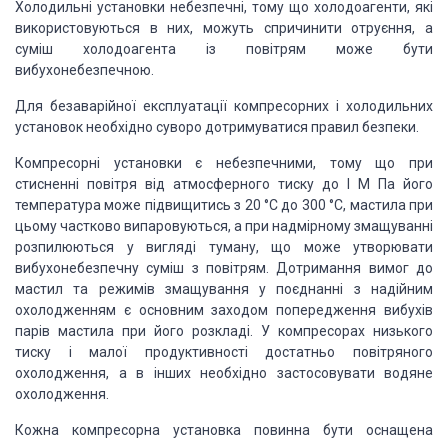
Холодильні установки небезпечні, тому що холодоагенти, які
використовуються в них, можуть спричинити отруєння, а
суміш холодоагента із повітрям може бути
вибухонебезпечною.
Для безаварійної експлуатації компресорних і холодильних
установок необхідно суворо дотримуватися правил безпеки.
Компресорні установки є небезпечними, тому що при
стисненні повітря від атмосферного тиску до І М Па його
температура може підвищитись з 20 °С до 300 °С, мастила при
цьому частково випаровуються, а при надмірному змащуванні
розпилюються у вигляді туману, що може утворювати
вибухонебезпечну суміш з повітрям. Дотримання вимог до
мастил та режимів змащування у поєднанні з надійним
охолодженням є основним заходом попередження вибухів
парів мастила при його розкладі. У компресорах низького
тиску і малої продуктивності достатньо повітряного
охолодження, а в інших необхідно застосовувати водяне
охолодження.
Кожна компресорна установка повинна бути оснащена