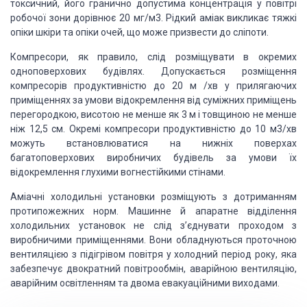
токсичний, його гранично допустима концентрація у повітрі
робочої зони дорівнює 20 мг/м3. Рідкий аміак викликає тяжкі
опіки шкіри та опіки очей, що може призвести до сліпоти.
Компресори, як правило, слід розміщувати в окремих
одноповерхових будівлях. Допускається розміщення
компресорів продуктивністю до 20 м /хв у прилягаючих
приміщеннях за умови відокремлення від суміжних приміщень
перегородкою, висотою не менше як 3 м і товщиною не менше
ніж 12,5 см. Окремі компресори продуктивністю до 10 м3/хв
можуть встановлюватися на нижніх поверхах
багатоповерхових виробничих будівель за умови їх
відокремлення глухими вогнестійкими стінами.
Аміачні холодильні установки розміщують з дотриманням
протипожежних норм. Машинне й апаратне відділення
холодильних установок не слід з’єднувати проходом з
виробничими приміщеннями. Вони обладнуються проточною
вентиляцією з підігрівом повітря у холодний період року, яка
забезпечує двократний повітрообмін, аварійною вентиляцію,
аварійним освітленням та двома евакуаційними виходами.