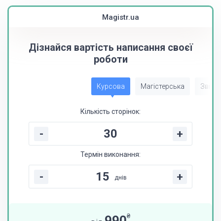
Magistr.ua
Дізнайся вартість написання своєї
роботи
Курсова
Магістерська
Звіт з
Кількість сторінок:
-
+
Термін виконання:
-
+
днів
₴
990