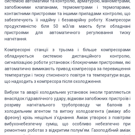
системою автоматики та контролю, арматурою, манометрами,
запобіжними клапанами, термометрами і термопарами,
контактними пристроями та іншими приладами контролю, що
забезпечують її надійну і безаварійну роботу. Компресори
продуктивністю біля 50 м3/хв мають бути обладнані
пристроями для автоматичного регулювання тиску
нагнітання.
Компресорні станції з трьома і більше компресорами
обладнуються системою дистанційного контролю,
сигналізацією роботи установок і блокуючими пристроями, які
автоматично вимикають привод компресора за перевищення
температури і тиску стисненого повітря та температури води,
що надходить з компресора після охолодження.
Вибухи та аварії холодильних установок інколи трапляються
внаслідок гідравлічного удару, відмови запобіжних пристроїв і
розриву нагнітального трубопроводу чи балонів з
холодильним агентом та витоку холодоагента (аміаку або
фреону) крізь нещільні з’єднання. Аміак утворює з повітрям
вибухонебезпечну суміш, що особливо небезпечно при
ремонтних роботах з відкритим полум’ям. Газоподібний аміак