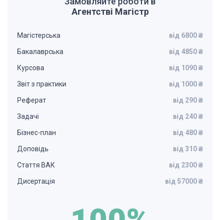
Замовляйте роботи в
Агентстві Магістр
Магістерська
від 6800 ₴
Бакалаврська
від 4850 ₴
Курсова
від 1090 ₴
Звіт з практики
від 1000 ₴
Реферат
від 290 ₴
Задачі
від 240 ₴
Бізнес-план
від 480 ₴
Доповідь
від 310 ₴
Стаття ВАК
від 2300 ₴
Дисертація
від 57000 ₴