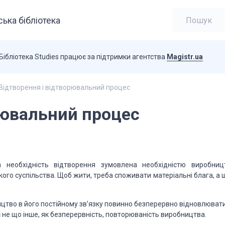
ька бібліотека
Бібліотека Studies працює за підтримки агентства
Magistr.ua
Відтворення і відтворювальний процес
рювальний процес
а необхідність відтворення зумовлена необхідністю виробниц
ого суспільства. Щоб жити, треба споживати матеріальні блага, а 
цтво в його постійному зв’язку повинно безперервно відновлювати
 не що інше, як безперервність, повторюваність виробництва.