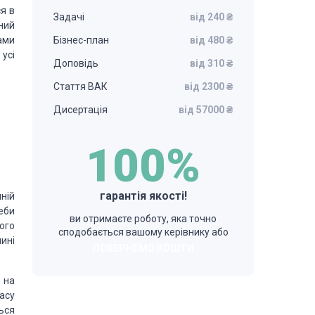
я в
Задачі
від 240 ₴
ний
ами
Бізнес-план
від 480 ₴
усі
Доповідь
від 310 ₴
Стаття ВАК
від 2300 ₴
Дисертація
від 57000 ₴
100%
гарантія якості!
ній
еби
ви отримаєте роботу, яка точно
ого
сподобається вашому керівнику або
нині
ПОВЕРНЕМО КОШТИ
 на
асу
ться