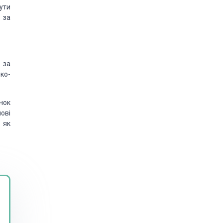
ути
 за
 за
ко-
нок
ові
 як