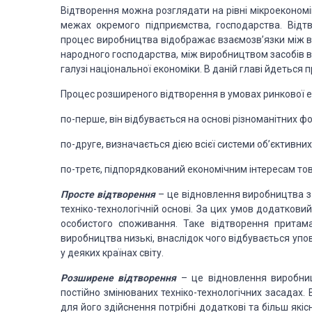
Відтворення можна розглядати на рівні мікроекономі
межах окремого підприємства, господарства. Відтв
процес виробництва відображає взаємозв’язки між
народного господарства, між виробництвом засобів в
галузі національної економіки. В даній главі йдеться 
Процес розширеного відтворення в умовах ринкової ек
по-перше, він відбувається на основі різноманітних ф
по-друге, визначається дією всієї системи об’єктивних
по-третє, підпорядкований економічним інтересам то
Просте відтворення
– це відновлення виробництва з 
техніко-технологічній основі. За цих умов додатков
особистого споживання. Таке відтворення притама
виробництва низькі, внаслідок чого відбувається упов
у деяких країнах світу.
Розширене відтворення
– це відновлення виробниц
постійно змінюваних техніко-технологічних засадах.
для його здійснення потрібні додаткові та більш які