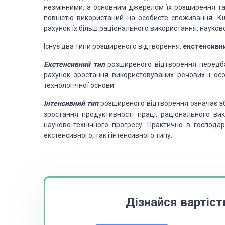
незмінними, а основним джерелом їх розширення та
повністю використаний на особисте споживання. Кіл
рахунок їх більш раціонального використання, науково
Існує два типи розширеного відтворення:
екстенсивн
Екстенсивний тип
розширеного відтворення передбач
рахунок зростання використовуваних речових і особ
технологічної основи.
Інтенсивний тип
розширеного відтворення означає зб
зростання продуктивності праці, раціонального вик
науково-технічного прогресу. Практично в господа
екстенсивного, так і інтенсивного типу.
Дізнайся вартіст