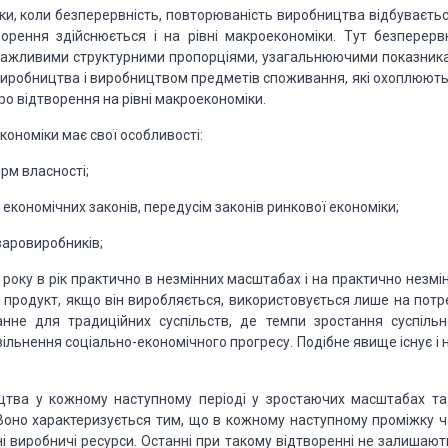
ки, коли безперервність, повторюваність виробництва відбуваєтьс
орення здійснюється і на рівні макроекономіки. Тут безперерв
 важливими структурними пропорціями, узагальнюючими показник
иробництва і виробництвом предметів споживання, які охоплюють 
про відтворення на рівні макроекономіки.
ономіки має свої особливості:
орм власності;
 економічних законів, передусім законів ринкової економіки;
варовиробників;
року в рік практично в незмінних масштабах і на практично незмін
ий продукт, якщо він виробляється, використовується лише на потр
нне для традиційних суспільств, де темпи зростання суспільн
ільнення соціально-економічного прогресу. Подібне явище існує і 
тва у кожному наступному періоді у зростаючих масштабах та
 Воно характеризується тим, що в кожному наступному проміжку ч
сні виробничі ресурси. Останні при такому відтворенні не залишаю