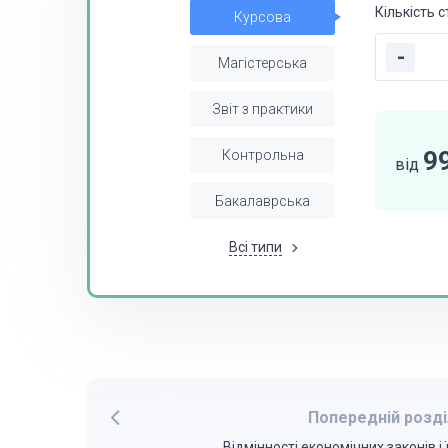
Кількість с
Курсова
-
Магістерська
Звіт з практики
9
Контрольна
від
Бакалаврська
Всі типи
Попередній розді
Відмінності економічних законів і 