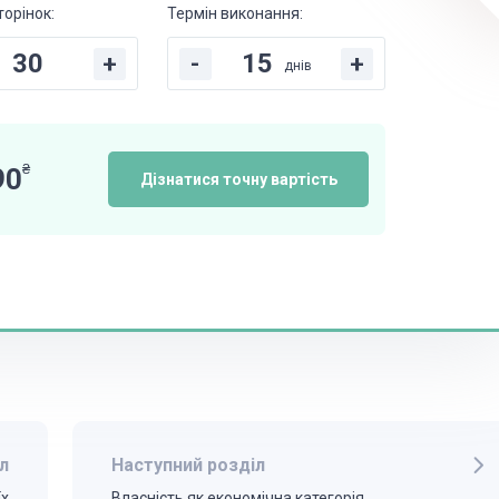
торінок:
Термін виконання:
+
-
+
днів
₴
90
Дізнатися точну вартість
л
Наступний розділ
їх
Власність як економічна категорія