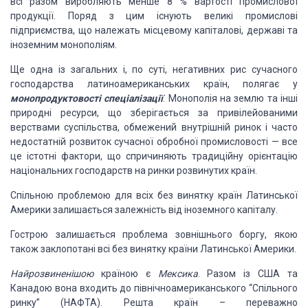
всі разом виробляють менше 8 % вартості про­мислової
продукції. Поряд з цим існують великі промис­лові
підприємства, що належать місцевому капіталові, державі та
іноземним монополіям.
Ще одна із загальних і, по суті, негативних рис сучас­ного
господарства латиноамериканських країн, полягає у
монопродуктовості спеціалізації
. Монополія на землю та інші
природні ресурси, що зберігається за привілейованими
верствами су­спільства, обмежений внутрішній ринок і часто
недостатній розвиток сучасної обробної промисловості — все
це істотні фактори, що спричиняють традиційну орієнтацію
націо­нальних господарств на ринки розвинутих країн.
Спільною проблемою для всіх без винятку країн Латин­ської
Америки залишається залежність від іноземного капіталу.
Гострою залишається проблема зовнішнього боргу, якою
також заклопотані всі без винятку країни Латинської Аме­рики.
Найрозвиненішою
країною є
Мексика
. Разом із США та
Канадою вона входить до північноамериканського “Спільного
ринку” (НАФТА). Решта країн – переважно