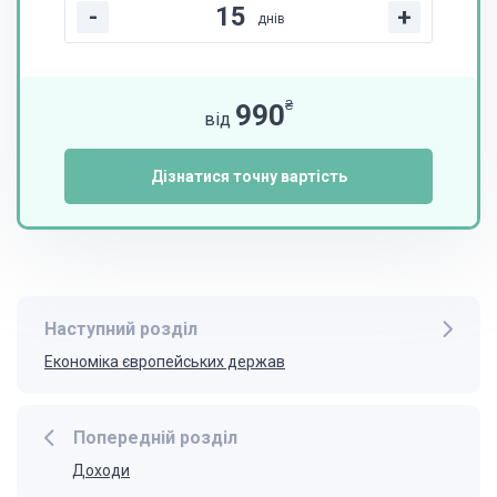
-
+
днів
₴
990
від
Дізнатися точну вартість
Наступний розділ
Економіка європейських держав
Попередній розділ
Доходи