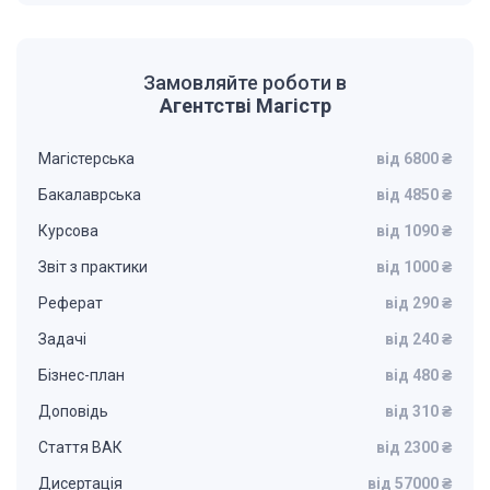
Замовляйте роботи в
Агентстві Магістр
Магістерська
від 6800 ₴
Бакалаврська
від 4850 ₴
Курсова
від 1090 ₴
Звіт з практики
від 1000 ₴
Реферат
від 290 ₴
Задачі
від 240 ₴
Бізнес-план
від 480 ₴
Доповідь
від 310 ₴
Стаття ВАК
від 2300 ₴
Дисертація
від 57000 ₴