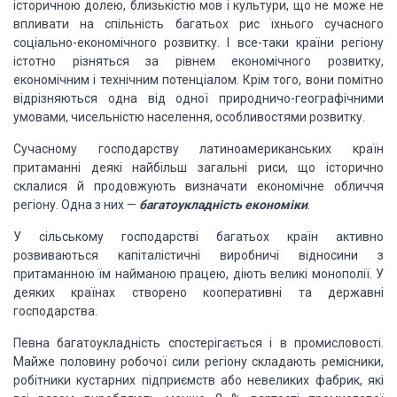
історичною долею, близькістю мов і культури, що не може не
впливати на спільність багатьох рис їхнього сучасного
соціально-економічного розвитку. І все-таки краї­ни регіону
істотно різняться за рівнем економічного роз­витку,
економічним і технічним потенціалом. Крім того, вони помітно
відрізняються одна від одної природничо-гео­графічними
умовами, чисельністю населення, особливостя­ми розвитку.
Сучасному господарству латиноамери­канських країн
притаманні деякі най­більш загальні риси, що історично
склалися й продовжують визначати економічне обличчя
регіону. Одна з них —
багатоуклад­ність економіки
.
У сільському господар­стві багатьох країн активно
розвиваються капіталістичні виробничі відносини з
притаманною їм найманою працею, діють великі монополії. У
деяких країнах створено коопе­ративні та державні
господарства.
Певна багатоукладність спостерігається і в промисло­вості.
Майже половину робочої сили регіону складають ремісники,
робітники кустарних підприємств або невеликих фабрик, які