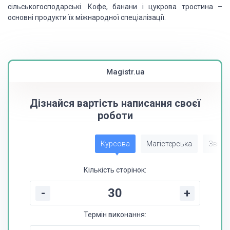
сільськогосподарські. Кофе, банани і цукрова тростина –
основні продукти їх міжнародної спеціалізації.
Magistr.ua
Дізнайся вартість написання своєї
роботи
Курсова
Магістерська
Звіт з
Кількість сторінок:
-
+
Термін виконання: