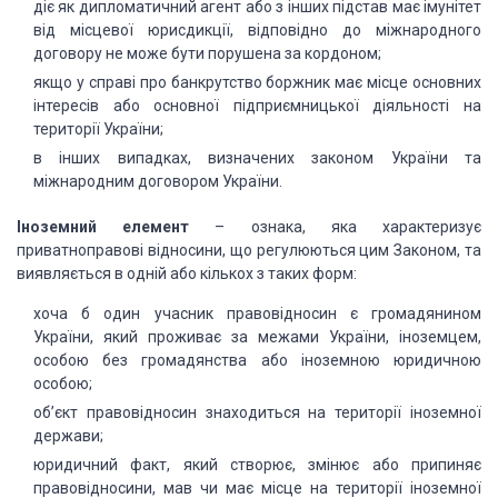
діє як дипломатичний агент або з інших підстав має імунітет
від місцевої юрисдикції, відповідно до міжнародного
договору не може бути порушена за кордоном;
якщо у справі про банкрутство боржник має місце основних
інтересів або основної підприємницької діяльності на
території України;
в інших випадках, визначених законом України та
міжнародним договором України.
Іноземний елемент
– ознака, яка характеризує
приватноправові відносини, що регулюються цим Законом, та
виявляється в одній або кількох з таких форм:
хоча б один учасник правовідносин є громадянином
України, який проживає за межами України, іноземцем,
особою без громадянства або іноземною юридичною
особою;
об’єкт правовідносин знаходиться на території іноземної
держави;
юридичний факт, який створює, змінює або припиняє
правовідносини, мав чи має місце на території іноземної