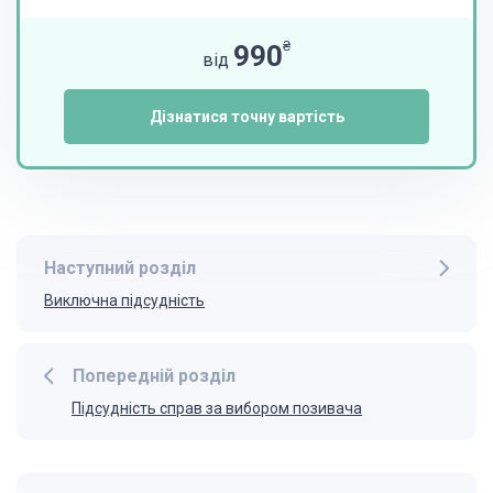
₴
990
від
Дізнатися точну вартість
Наступний розділ
Виключна підсудність
Попередній розділ
Підсудність справ за вибором позивача