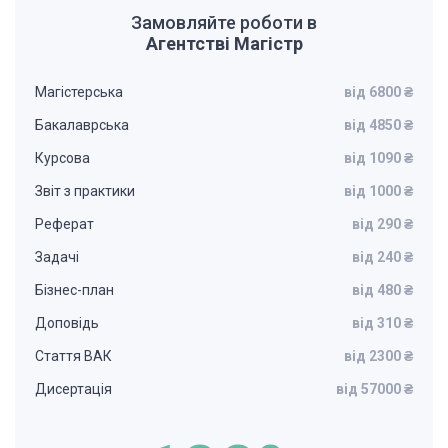
Замовляйте роботи в
Агентстві Магістр
Магістерська
від 6800 ₴
Бакалаврська
від 4850 ₴
Курсова
від 1090 ₴
Звіт з практики
від 1000 ₴
Реферат
від 290 ₴
Задачі
від 240 ₴
Бізнес-план
від 480 ₴
Доповідь
від 310 ₴
Стаття ВАК
від 2300 ₴
Дисертація
від 57000 ₴