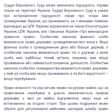
Суддя Верховного Суду може визначити підсудність справи
тільки на території України. Суддя Верховного Суду в ухвалі
про встановлення підсудності справ про спори між
громадянами України, що проживають за її межами, повинен
відповідно до ЦПК України керуватися не тільки Конституцією
України, ЦПК України, але і Законом України «Про міжнародне
приватне право». Особистим законом фізичної особи
вважається право держави, громадянином якої вона є. Якщо
фізична особа є громадянином двох або більше держав, її
особистим законом вважається право тієї з держав, з якою
особа має найбільш тісний зв’язок, зокрема, має місце
проживання або займається основною діяльністю. Особистим
законом особи без громадянства вважається право держави,
у якій ця особа має місце проживання, а за його відсутності –
місце перебування.
Право власності та інші речові права на рухоме майно, що за
правочином перебуває в дорозі, визначаються правом
держави, з якої це майно відправлене, якщо інше не
встановлено за згодою сторін. При цьому подружжя може
обрати для регулювання майнових наслідків шлюбу право