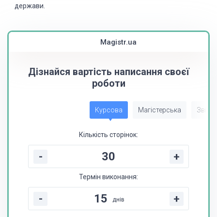
держави.
Magistr.ua
Дізнайся вартість написання своєї
роботи
Курсова
Магістерська
Звіт з
Кількість сторінок:
-
+
Термін виконання:
-
+
днів