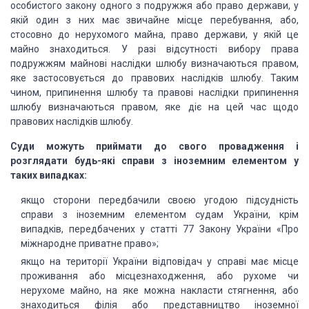
особистого закону одного з подружжя або право держави, у
якій один з них має звичайне місце перебування, або,
стосовно до нерухомого майна, право держави, у якій це
майно знаходиться. У разі відсутності вибору права
подружжям майнові наслідки шлюбу визначаються правом,
яке застосовується до правових наслідків шлюбу. Таким
чином, припинення шлюбу та правові наслідки припинення
шлюбу визначаються правом, яке діє на цей час щодо
правових наслідків шлюбу.
Суди можуть приймати до свого провадження і
розглядати будь-які справи з іноземним елементом у
таких випадках:
якщо сторони передбачили своєю угодою підсудність
справи з іноземним елементом судам України, крім
випадків, передбачених у статті 77 Закону України «Про
міжнародне приватне право»;
якщо на території України відповідач у справі має місце
проживання або місцезнаходження, або рухоме чи
нерухоме майно, на яке можна накласти стягнення, або
знаходиться філія або представництво іноземної