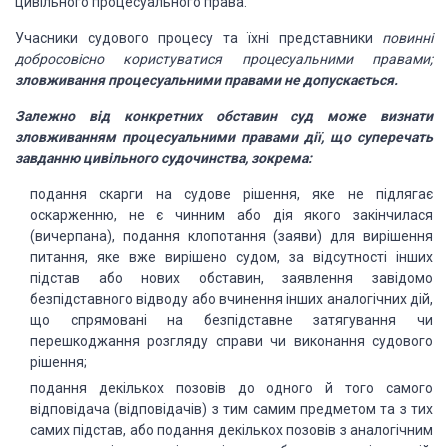
цивільного процесуального права.
Учасники судового процесу та їхні представники
повинні
добросовісно користуватися процесуальними правами;
зловживання процесуальними правами не допускається.
Залежно від конкретних обставин суд може визнати
зловживанням процесуальними правами дії, що суперечать
завданню цивільного судочинства, зокрема:
подання скарги на судове рішення, яке не підлягає
оскарженню, не є чинним або дія якого закінчилася
(вичерпана), подання клопотання (заяви) для вирішення
питання, яке вже вирішено судом, за відсутності інших
підстав або нових обставин, заявлення завідомо
безпідставного відводу або вчинення інших аналогічних дій,
що спрямовані на безпідставне затягування чи
перешкоджання розгляду справи чи виконання судового
рішення;
подання декількох позовів до одного й того самого
відповідача (відповідачів) з тим самим предметом та з тих
самих підстав, або подання декількох позовів з аналогічним