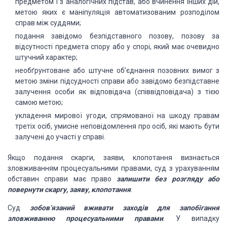
предметом і з аналогічних підстав, або вчинення інших дій,
метою яких є маніпуляція автоматизованим розподілом
справ між суддями;
подання завідомо безпідставного позову, позову за
відсутності предмета спору або у спорі, який має очевидно
штучний характер;
необґрунтоване або штучне об’єднання позовних вимог з
метою зміни підсудності справи або завідомо безпідставне
залучення особи як відповідача (співвідповідача) з тією
самою метою;
укладення мирової угоди, спрямованої на шкоду правам
третіх осіб, умисне неповідомлення про осіб, які мають бути
залучені до участі у справі.
Якщо подання скарги, заяви, клопотання визнається
зловживанням процесуальними правами, суд з урахуванням
обставин справи має право
залишити без розгляду або
повернути скаргу, заяву, клопотання
.
Суд
зобов’язаний вживати заходів для запобігання
зловживанню процесуальними правами
. У випадку