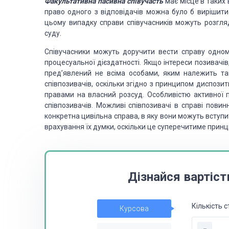
Факультативна пасивна співучасть
має місце в таких 
право одного з відповідачів можна було б вирішити 
цьому випадку справи співучасників можуть розгляд
суду.
Співучасники можуть доручити вести справу одному 
процесуальної дієздатності. Якщо інтереси позивачів
пред’явлений не всіма особами, яким належить так
співпозивачів, оскільки згідно з принципом диспози
правами на власний розсуд. Особливістю активної пр
співпозивачів. Можливі співпозивачі в справі пови
конкретна цивільна справа, в яку вони можуть вступи
врахування їх думки, оскільки це суперечитиме принц
Дізнайся вартіст
Кількість с
Курсова