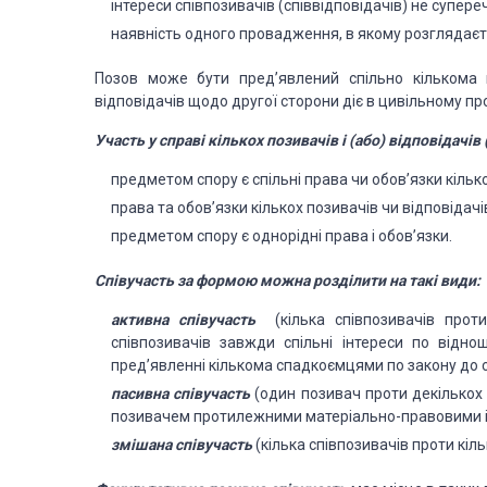
інтереси співпозивачів (співвідповідачів) не супер
наявність одного провадження, в якому розглядаєть
Позов може бути пред’явлений спільно кількома 
відповідачів щодо другої сторони діє в цивільному пр
Участь у справі кількох позивачів і (або) відповідачі
предметом спору є спільні права чи обов’язки кілько
права та обов’язки кількох позивачів чи відповідачів
предметом спору є однорідні права і обов’язки.
Співучасть за формою можна розділити на такі види:
активна співучасть
(кілька співпозивачів прот
співпозивачів завжди спільні інтереси по відно
пред’явленні кількома спадкоємцями по закону до 
пасивна співучасть
(один позивач проти декількох сп
позивачем протилежними матеріально-правовими і
змішана співучасть
(кілька співпозивачів проти кіль