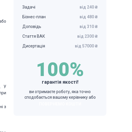
Задачі
від 240 ₴
Бізнес-план
від 480 ₴
або
Доповідь
від 310 ₴
Стаття ВАК
від 2300 ₴
Дисертація
від 57000 ₴
100%
гарантія якості!
. У
ви отримаєте роботу, яка точно
при
сподобається вашому керівнику або
ПОВЕРНЕМО КОШТИ
ні з