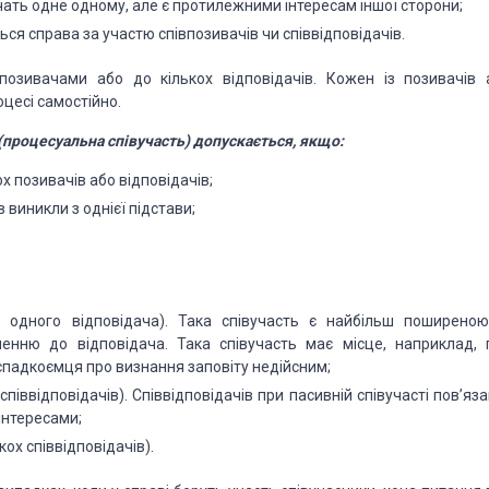
ечать одне одному, але є протилежними інтересам іншої сторони;
ся справа за участю співпозивачів чи співвідповідачів.
позивачами або до кількох відповідачів. Кожен із позивачів 
оцесі самостійно.
в (процесуальна співучасть) допускається, якщо:
х позивачів або відповідачів;
 виникли з однієї підстави;
и одного відповідача). Така співучасть є найбільш поширеною
шенню до відповідача. Така співучасть має місце, наприклад, 
спадкоємця про визнання заповіту недійсним;
іввідповідачів). Співвідповідачів при пасивній співучасті пов’яза
нтересами;
кох співвідповідачів).