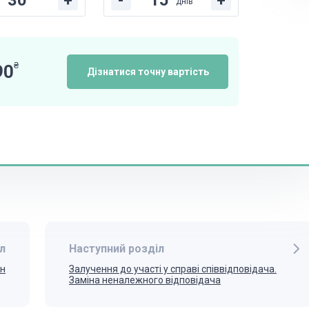
+
-
+
днів
₴
90
Дізнатися точну вартість
л
Наступний розділ
ін
Залучення до участі у справі співвідповідача.
Заміна неналежного відповідача