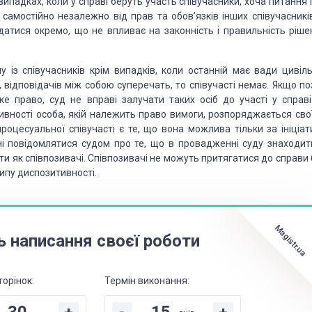
випадках, коли у справі беруть участь співучасники, хоча питання
самостійно незалежно від прав та обов’язків інших співучасників
атися окремо, що не впливає на законність і правильність ріше
із співучасників крім випадків, коли останній має вади цивіль
, відповідачів між собою суперечать, то співучасті немає. Якщо п
е право, суд не вправі залучати таких осіб до участі у справі
тивності особа, якій належить право вимоги, розпоряджається сво
оцесуальної співучасті є те, що вона можлива тільки за ініціат
нні повідомлятися судом про те, що в провадженні суду знаходит
ти як співпозивачі. Співпозивачі не можуть притягатися до справи
ипу диспозитивності.
Magistr.ua
ь написання своєї роботи
торінок:
Термін виконання: