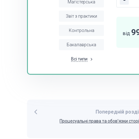
-
Магістерська
Звіт з практики
9
Контрольна
від
Бакалаврська
Всі типи
Попередній розді
Процесуальні права та обов’язки стор