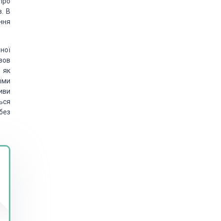
 про
. В
ння
ної
озов
 як
їми
иви
ься
 без