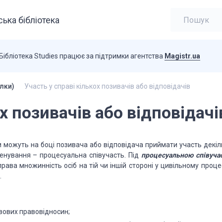
ька бібліотека
Бібліотека Studies працює за підтримки агентства
Magistr.ua
лки)
Участь у справі кількох позивачів або відповідачів
ох позивачів або відповідачі
и можуть на боці позивача або відповідача приймати участь декіл
енування – процесуальна співучасть. Під
процесуальною співуча
ава множинність осіб на тій чи іншій стороні у цивільному процес
.
авових правовідносин;