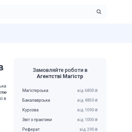
в
Замовляйте роботи в
Агентстві Магістр
ька
Магістерська
від 6800 ₴
стю
і в
Бакалаврська
від 4850 ₴
Курсова
від 1090 ₴
Звіт з практики
від 1000 ₴
Реферат
від 290 ₴