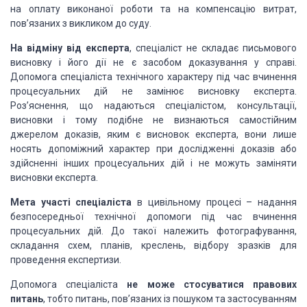
на оплату виконаної роботи та на компенсацію витрат,
пов’язаних з викликом до суду.
На відміну від експерта
, спеціаліст не складає письмового
висновку і його дії не є засобом доказування у справі.
Допомога спеціаліста технічного характеру під час вчинення
процесуальних дій не замінює висновку експерта.
Роз’яснення, що надаються спеціалістом, консультації,
висновки і тому подібне не визнаються самостійним
джерелом доказів, яким є висновок експерта, вони лише
носять допоміжний характер при дослідженні доказів або
здійсненні інших процесуальних дій і не можуть заміняти
висновки експерта.
Мета участі спеціаліста
в цивільному процесі – надання
безпосередньої технічної допомоги під час вчинення
процесуальних дій. До такої належить фотографування,
складання схем, планів, креслень, відбору зразків для
проведення експертизи.
Допомога спеціаліста
не може стосуватися правових
питань
, тобто питань, пов’язаних із пошуком та застосуванням