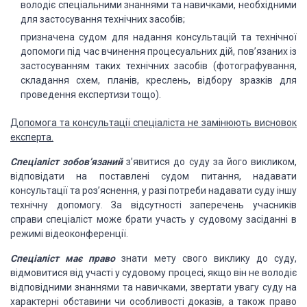
володіє спеціальними знаннями та навичками, необхідними
для застосування технічних засобів;
призначена судом для надання консультацій та технічної
допомоги під час вчинення процесуальних дій, пов’язаних із
застосуванням таких технічних засобів (фотографування,
складання схем, планів, креслень, відбору зразків для
проведення експертизи тощо).
Допомога та консультації спеціаліста не замінюють висновок
експерта.
Спеціаліст зобов’язаний
з’явитися до суду за його викликом,
відповідати на поставлені судом питання, надавати
консультації та роз’яснення, у разі потреби надавати суду іншу
технічну допомогу. За відсутності заперечень учасників
справи спеціаліст може брати участь у судовому засіданні в
режимі відеоконференції.
Спеціаліст має право
знати мету свого виклику до суду,
відмовитися від участі у судовому процесі, якщо він не володіє
відповідними знаннями та навичками, звертати увагу суду на
характерні обставини чи особливості доказів, а також право