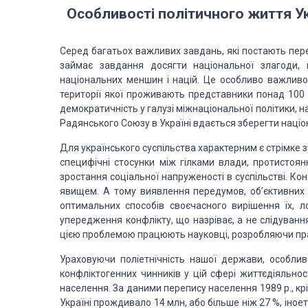
Особливості політичного життя Ук
Серед багатьох важливих завдань, які постають пе
займає завдання досягти національної злагоди, п
національних меншин і націй. Це особливо важливо
території якої проживають представники понад 100 н
демократичність у галузі міжнаціональної політики, на
Радянського Союзу в Україні вдається зберегти націон
Для українського суспільства характерним є стрімке з
специфічні стосунки між гілками влади, протистоян
зростання соціальної напруженості в суспільстві. Ко
явищем. А тому виявлення передумов, об’єктивних і
оптимальних способів своєчасного вирішення їх, л
упередження конфлікту, що назріває, а не слідуванн
цією проблемою працюють науковці, розробляючи пра
Ураховуючи поліетнічність нашої держави, особли
конфліктогенних чинників у цій сфері життєдіяльнос
населення. За даними перепису населення 1989 p., крім
Україні прождивало 14 млн, або більше ніж 27 %, іное