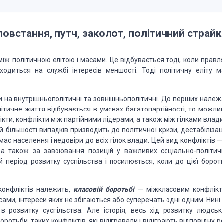
овстання, путч, заколот, політичний страйк
іж політичною елітою і масами. Це відбувається тоді, коли правл
аходиться на службі інтересів меншості. Тоді політичну еліту м
 на внутрішньополітичні та зовнішньополітичні. До перших належ
олітичне життя відбувається в умовах багатопартійності, то можли
кти, конфлікти між партійними лідерами, а також між гілками влад
й більшості випадків призводить до політичної кризи, дестабілізац
мас населення і недовіри до всіх гілок влади. Цей вид конфліктів 
, а також за завоювання позицій у важливих соціально-політич
 період розвитку суспільства і посилюється, коли до цієї борот
конфліктів належить,
класовій боротьбі
— міжкласовим конфлікт
ами, інтереси яких не збігаються або суперечать одні одним. Нині
в розвитку суспільства. Але історія, весь хід розвитку людськ
отьби, таких конфліктів, які відігравали і відіграють відповідну 