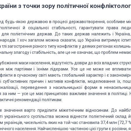
раїни з точки зору політичної конфліктолог
ред будь-якою державою в процесі державотворення, особливе мі
олітичної й соціальної стабільності, гарантувати права люди
 для поліетнічних держав. До таких держав належить і Україна,
ародів. І хоч загалом можна сказати, що Україна витримує іспит
 тлі загострення різного типу конфліктів у деяких регіонах колишн
альну злагоду і стабільність, але це не означає, що проблем немає
убожіння маси населення, відсутність довіри до всіх владних струк
ня між партіями і їхніми лідерами. Усе це не може не впливати
нфлікти в сучасному світі мають глобальний характер і є закономі
 суб’єктивних причин і мотивів конфліктів, моделювання їх, пош
окалізації, переведення з насильницької форми в ненасильниць
я за ним — усе це має принципово важливе значення в політиці. 
ктичні рекомендації політикам.
ве значення варто приділити міжетнічним відносинам. До найбі
ті українського суспільства можна віднести поліетнічний склад й
 українців, чисельність яких на той час становила 37,4 млн (72,7 %
тнічного населення. Найчисленішою частиною цієї групи є росіяни, 