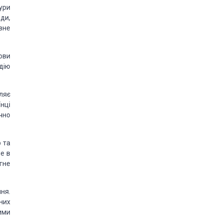
ури
ади,
вне
ови
дію
ляє
їнці
чно
 та
е в
гне
ння.
них
ими