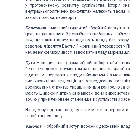
у прогресивному розвитку суспільства. Історія з
внутрішньополітичних конфліктах належить таким їх 
заколот, змова, переворот.
Повстання
— масовий відкритий збройний виступ певног
груп, національного й релігійного гноблення. Найго
тим, що панівні класи не віддають владу без опор
революція (взяття Бастилії, жовтневий переворот у П
немає ніякої можливості завоювати владу мирним шл
Путч
— специфічна форма збройної боротьби за влад
безпосереднім інструментом захоплення влади або за
відставки і передання влади військовим. За механіз
них характерні тенденції до утвердження тоталі
воєнізованих структур управління для контролю за си
мають широкої підтримки в масах, вони використову
армію у привілейоване становище в суспільстві й забе
На відміну від заколоту, путч не може перерости в
спроба перевороту.
Заколот
— збройний виступ ворожих державній владі