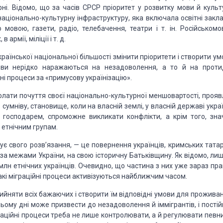
рні. Відомо, що за часів СРСР пріоритет у розвитку мови й культ
 національно-культурну інфраструктуру, яка включала освітні закл
овою, газети, радіо, телебачення, театри і т. ін. Російськомо
рмії, міліції і т. д.
аїнської національної більшості змінити пріоритети і створити ум
ови нерідко наражаються на незадоволення, а то й на проти
ні процеси за «примусову українізацію».
долати почуття своєї національно-культурної меншовартості, прояв
умніву, становище, коли на власній землі, у власній державі укра
господарем, спроможне викликати конфлікти, а крім того, зна
 етнічним групам.
 свого розв’язання, — це повернення українців, кримських татар
за межами України, на свою історичну Батьківщину. Як відомо, лиш
млн етнічних українців. Очевидно, що частина з них уже зараз пра
 такі міграційні процеси активізуються найближчим часом.
рийняти всіх бажаючих і створити їм відповідні умови для прожива
ьому дні може призвести до незадоволення й іммігрантів, і постій
граційні процеси треба не лише контролювати, а й регулювати певн