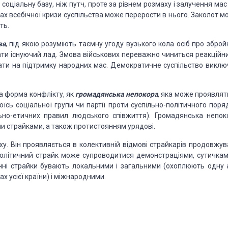
оціальну базу, ніж путч, проте за рівнем розмаху і залучення мас
ах всебічної кризи суспільства може перерости в нього. Заколот м
ть.
ва
, під якою розуміють таємну угоду вузького кола осіб про зброй
ати існуючий лад. Змова військових переважно чиниться реакційн
ати на підтримку народних мас. Демократичне суспільство виклю
а форма конфлікту, як
громадянська непокора
, яка може проявлят
їсь соціальної групи чи партії проти суспільно-політичного поряд
ьно-етичних правил людського співжиття). Громадянська непок
и страйками, а також протистоянням урядові.
у. Він проявляється в колективній відмові страйкарів продовжув
Політичний страйк може супроводитися демонстраціями, сутичкам
тичні страйки бувають локальними і загальними (охоплюють одну 
х усієї країни) і міжнародними.