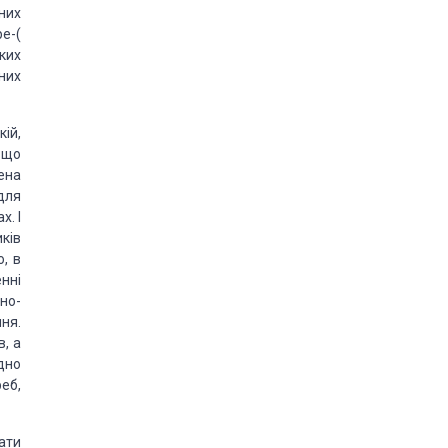
дних
ре-(
ких
 них
ій,
 що
ена
 для
х. І
иків
, в
нні
ьно-
ня.
, а
дно
реб,
ати