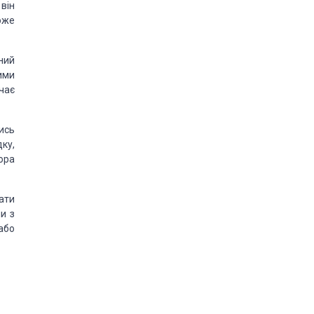
 він
оже
ний
ими
чає
ись
ку,
ора
ати
и з
або