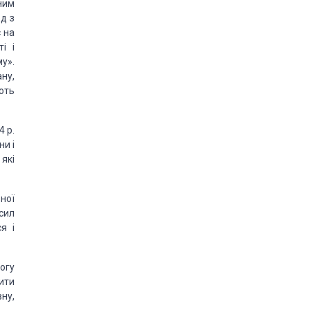
ним
д з
є на
і і
у».
ну,
ють
4 р.
ни і
 які
ьної
 сил
я і
огу
ити
ну,