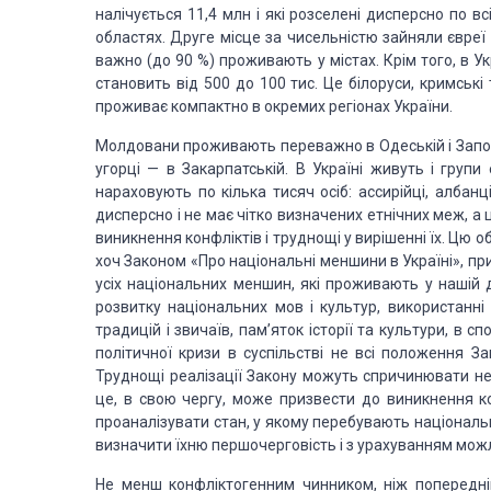
налічується 11,4 млн і які розселені дисперсно по вс
областях. Друге місце за чисельністю зайняли євреї —
важно (до 90 %) проживають у містах. Крім того, в У
становить від 500 до 100 тис. Це білоруси, кримські 
проживає компактно в окремих регіонах України.
Молдовани проживають переважно в Одеській і Запорі
угорці — в Закарпатській. В Україні живуть і групи 
нараховують по кілька тисяч осіб: ассирійці, албанц
дисперсно і не має чітко визначених етнічних меж, а 
виникнення конфліктів і труднощі у вирішенні їх. Цю о
хоч Законом «Про національні меншини в Україні», пр
усіх національних меншин, які проживають у нашій 
розвитку національних мов і культур, використанні 
традицій і звичаїв, пам’яток історії та культури, в сп
політичної кризи в суспільстві не всі положення З
Труднощі реалізації Закону можуть спричинювати нез
це, в свою чергу, може призвести до виникнення ко
проаналізувати стан, у якому перебувають національні
визначити їхню першочерговість і з урахуванням мож
Не менш конфліктогенним чинником, ніж попередній,