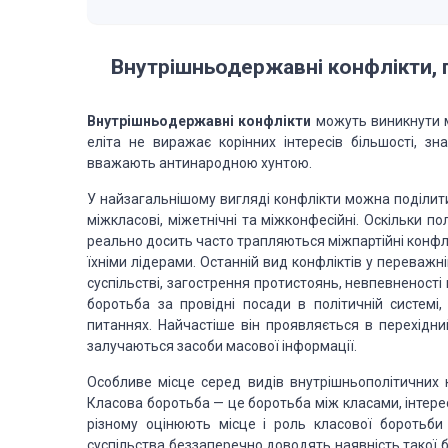
Внутрішньодержавні конфлікти, п
Внутрішньодержавні конфлікти
можуть виникнути м
еліта не виражає корінних інтересів більшості, зн
вважають антинародною хунтою.
У найзагальнішому вигляді конфлікти можна поділити
міжкласові, міжетнічні та міжконфесійні. Оскільки п
реально досить часто трапляються міжпартійні конфлі
їхніми лідерами. Останній вид конфліктів у переважні
суспільстві, загострення протистоянь, невпевненості 
боротьба за провідні посади в політичній системі
питаннях. Найчастіше він проявляється в перехідний
залучаються засоби масової інформації.
Особливе місце серед видів внутрішньополітичних 
Класова боротьба — це боротьба між класами, інтерес
різному оцінюють місце і роль класової боротьби 
суспільства беззаперечно доводять наявність такої бор