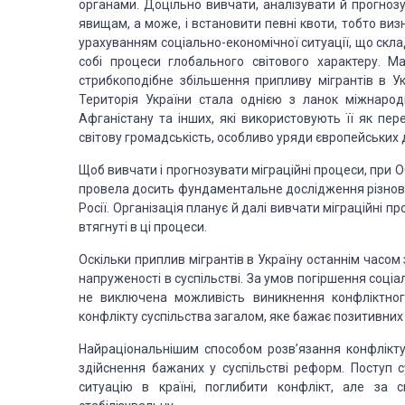
органами. Доцільно вивчати, аналізувати й прогнозу
явищам, а може, і встановити певні квоти, тобто виз
урахуванням соціально-економічної ситуації, що скла
собі процеси глобального світового характеру. Ма
стрибкоподібне збільшення припливу мігрантів в Ук
Територія України стала однією з ланок міжнародно
Афганістану та інших, які використовують її як пер
світову громадськість, особливо уряди європейських 
Щоб вивчати і прогнозувати міграційні процеси, при О
провела досить фундаментальне дослідження різновидів
Росії. Організація планує й далі вивчати міграційні п
втягнуті в ці процеси.
Оскільки приплив мігрантів в Україну останнім часом
напруженості в суспільстві. За умов погіршення соціал
не виключена можливість виникнення конфліктного
конфлікту суспільства загалом, яке бажає позитивних 
Найраціональнішим способом розв’язання конфлікту 
здійснення бажаних у суспільстві реформ. Поступ 
ситуацію в країні, поглибити конфлікт, але за 