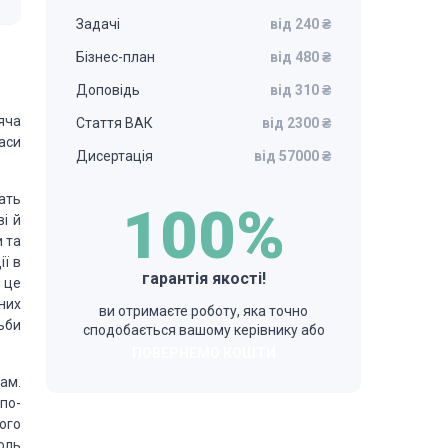
Задачі
від 240 ₴
Бізнес-план
від 480 ₴
Доповідь
від 310 ₴
яча
Стаття ВАК
від 2300 ₴
аси
Дисертація
від 57000 ₴
ать
100%
ві й
и та
ії в
гарантія якості!
— це
них
ви отримаєте роботу, яка точно
ьби
сподобається вашому керівнику або
ПОВЕРНЕМО КОШТИ
ам.
 по-
ого
роль