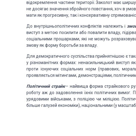
відокремлення частини території. Заколот має ширшу с
не досягає значення збройного повстання, хоч в умов
мати як прогресивну, так і консервативну спрямованіс
До внутрішньополітичних конфліктів належить і
змо
виступ з метою посилити або повалити владу, підірв
соціальними прошарками, які не можуть розраховув
змову як форму боротьби за владу.
Для демократичного суспільства прийнятнішою є так
у різноманітних формах: ненасильницький виступ яко
проти існуючих соціальних норм (правових, морал
проявляється мітингами, демонстраціями, політичним
Політичний страйк
— найвища форма страйкового рух
роботу аж до задоволення їхніх політичних вимог. 
урядовими військами, з поліцією чи міліцією. Полі
більше галузей економіки), національними (у масштаба