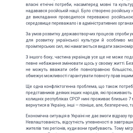
власні етнічні потреби, насамперед мовні та культу
надавався російській нації. Було створено російську
де викладання проводилося переважно російською м
середовище переважало і в адміністративних органах, в а
За умов розвитку державотворчих процесів спроби укр
для розвитку української культури й особливо м
проімперських сил, які намагаються видати закономір
З іншого боку, частина українців усе ще не може по
певне небажання змінювати щось у своєму житті. Без с
не можуть вважати себе повноправною більшістю, 
обмежує можливості гарантувати повноту прав іншим
Ще одна конфліктогенна проблема, що також потребує
представників деяких інших народів, які проживають 
колишніх республіках СРСР нині проживає близько 7 
вернутися в Україну, інші — пізніше, але, безперечно,
Економічна ситуація в Україні не дає змоги відразу п
Невлаштованість, відсутність упевненості в завтрашн
жителів тих регіонів, куди вони прибувають. Тому мі