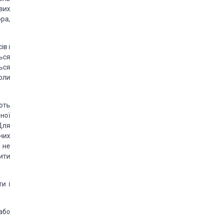
вих
ра,
ів і
ься
ься
оли
ють
ної
Для
них
и не
ити
и і
або