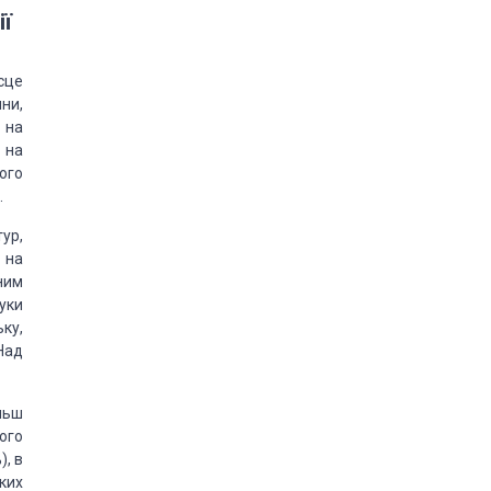
ії
сце
ни,
 на
 на
ього
.
тур,
 на
рним
уки
ку,
Над
льш
ого
), в
яких