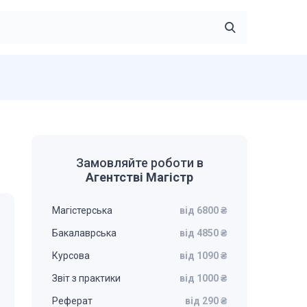
Замовляйте роботи в
Агентстві Магістр
Магістерська
від 6800 ₴
Бакалаврська
від 4850 ₴
Курсова
від 1090 ₴
Звіт з практики
від 1000 ₴
Реферат
від 290 ₴