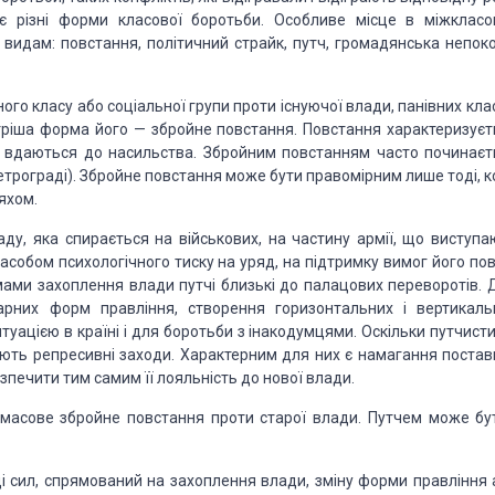
нає різні форми класової боротьби. Особливе місце в міжкласо
видам: повстання, політичний страйк, путч, громадянська непоко
о класу або соціальної групи проти існуючої влади, панівних клас
стріша форма його — збройне повстання. Повстання характеризуєт
у, вдаються до насильства. Збройним повстанням часто починаєт
етрограді). Збройне повстання може бути правомірним лише тоді, к
яхом.
у, яка спирається на військових, на частину армії, що виступа
собом психологічного тиску на уряд, на підтримку вимог його пов
мами захоплення влади путчі близькі до палацових переворотів. 
тарних форм правління, створення горизонтальних і вертикаль
туацією в країні і для боротьби з інакодумцями. Оскільки путчист
ють репресивні заходи. Характерним для них є намагання постав
зпечити тим самим її лояльність до нової влади.
 масове збройне повстання проти старої влади. Путчем може бут
 сил, спрямований на захоплення влади, зміну форми правління 