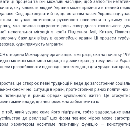
вати ці процеси та їхні можливі наслідки, щоб запобігти негатив
начити, яку кількість людей Україна може прийняти в певний періо
далася. Слід враховувати й те, що останнім часом Україна відчува
ється на увазі активізація рухливості населення в усьому світ
раїну, яка почала відігравати роль своєрідного «загального дом
ї нелегальної міграції з країн Південної Азії, Китаю, Пакиста
евалочну базу для в’їзду в європейські країни. Ці процеси турбу
держав, куди прямують мігранти.
ОН створено Міжнародну організацію з міграції, яка на початку 199
 і мотивів можливої міграції з деяких країн, у тому числі з Украї
роцеси і розроблювати відповідні рекомендації для урядів тих країн,
 зростає, це створює певні труднощі й веде до загострення соціал
ьно-економічної ситуації в країні, протистояння різних політичних
 потенціалу в різних сферах суспільного життя. Це стосуєтьс
змін і зміни влади, що неспроможна забезпечити їх.
є той, який усуває саме його підґрунтя, тобто задовольняє вим
суспільства до реалізації цих форм певною мірою може загостр
своїм характером носитиме позитивну функцію — конструктив