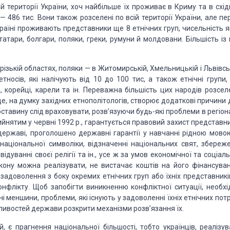
ій території України, хоч найбільше їх проживає в Криму та в схі
 486 тис. Вони також розселені по всій території України, але пе
країні проживають представники ще 8 етнічних груп, чисельність я
татари, болгари, поляки, греки, румуни й молдовани. Більшість із
зькій областях, поляки — в Житомирській, Хмельницькій і Львівськ
етносів, які налічують від 10 до 100 тис, а також етнічні групи,
і, корейці, карели та ін. Переважна більшість цих народів розсел
це, на думку західних етнополітологів, створює додаткові причини
бставину слід враховувати, розв’язуючи будь-які проблеми в регіона
ийнятим у червні 1992 p., гарантується правовий захист представн
державі, проголошено державні гарантії у навчанні рідною мовою
національної символіки, відзначенні національних свят, збереже
овідуванні своєї релігії та ін., усе ж за умов економічної та соціал
акону можна реалізувати, не вистачає коштів на його фінансуван
адоволення з боку окремих етнічних груп або їхніх представників
нфлікту. Щоб запобігти виникненню конфліктної ситуації, необхі
 меншини, проблеми, які існують у задоволенні їхніх етнічних пот
ливостей держави розкрити механізми розв’язання їх.
 є прагнення національної більшості, тобто українців, реалізув