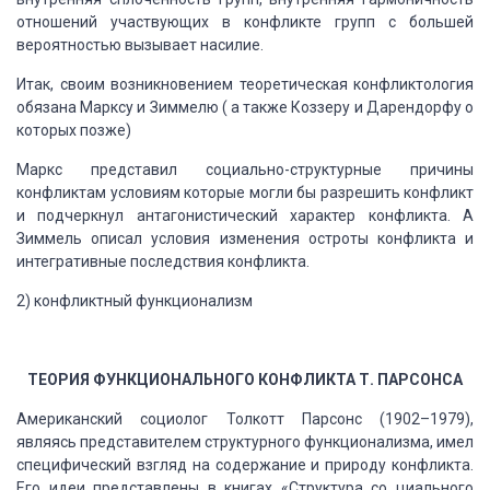
отношений участвующих
в конфликте групп с большей
вероятностью вызывает насилие.
Итак, своим возникновением теоретическая конфликтология
обязана Марксу и
Зиммелю ( а также Коззеру и Дарендорфу о
которых позже)
Маркс представил социально-структурные причины
конфликтам условиям которые
могли бы разрешить конфликт
и подчеркнул антагонистический характер конфликта. А
Зиммель описал условия изменения остроты конфликта и
интегративные последствия конфликта.
2) конфликтный функционализм
ТЕОРИЯ ФУНКЦИОНАЛЬНОГО КОНФЛИКТА Т. ПАРСОНСА
Американский социолог Толкотт Парсонс (1902–1979),
являясь представителем
структурного функционализма, имел
специфический взгляд на содержание и природу конфликта.
Его идеи представлены в книгах «Структура со циального