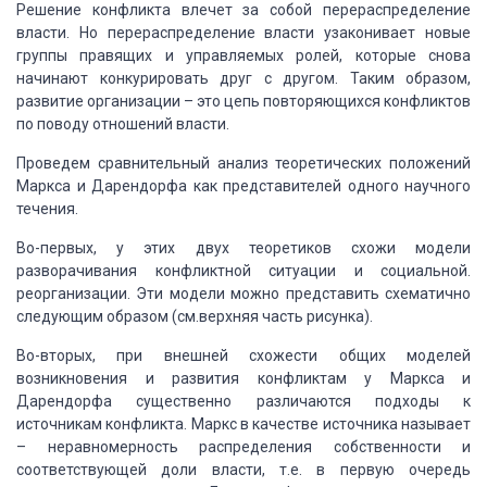
Решение конфликта влечет за собой перераспределение
власти. Но перераспределение
власти узаконивает новые
группы правящих и управляемых ролей, которые снова
начинают
конкурировать друг с другом. Таким образом,
развитие организации – это цепь повторяющихся
конфликтов
по поводу отношений власти.
Проведем сравнительный анализ теоретических положений
Маркса и Дарендорфа
как представителей одного научного
течения.
Во-первых, у этих двух теоретиков схожи модели
разворачивания конфликтной
ситуации и социальной.
реорганизации. Эти модели можно представить схематично
следующим
образом (см.верхняя часть рисунка).
Во-вторых, при внешней схожести общих моделей
возникновения и развития конфликтам
у Маркса и
Дарендорфа существенно различаются подходы к
источникам конфликта. Маркс
в качестве источника называет
– неравномерность распределения собственности и
соответствующей
доли власти, т.е. в первую очередь