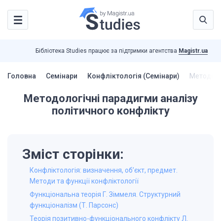
Бібліотека Studies працює за підтримки агентства
Magistr.ua
Головна
Семінари
Конфліктологія (Семінари)
Методолог
Методологічні парадигми аналізу
політичного конфлікту
Зміст сторінки:
Конфліктологія: визначення, об’єкт, предмет.
Методи та функції конфліктології
Функціональна теорія Г. Зіммеля. Структурний
функціоналізм (Т. Парсонс)
Теорія позитивно-функціонального конфлікту Л.