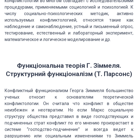
конфликтологии во многом совпадает с исследовательскими
процедурами, применяемыми социологией и психологией. К
числу социально-психологических
методик, активно
используемых конфликтологией, относятся такие как
наблюдение и
самонаблюдение, устный и письменный опрос,
тестирование, естественный и лабораторный
эксперимент,
математическое и логическое моделирование и др.
Функціональна теорія Г. Зіммеля.
Структурний функціоналізм (Т. Парсонс)
Конфликтный функционализм Георга Зиммеля большинство
ученых относит к основателям
теоретической
конфликтологии. Он считала что конфликт в обществе
неизбежен и неотвратим.
Но если Маркс социальную
структуру общества представил в виде господствующих и
подчиненных
страт конфликт по его мнению произрастает в
системе “господство-подчинение”
и всегда ведет к
разрушению или социальным изменениями то Зиммель