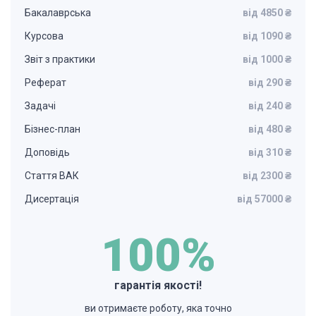
Бакалаврська
від 4850 ₴
Курсова
від 1090 ₴
Звіт з практики
від 1000 ₴
Реферат
від 290 ₴
Задачі
від 240 ₴
Бізнес-план
від 480 ₴
Доповідь
від 310 ₴
Стаття ВАК
від 2300 ₴
Дисертація
від 57000 ₴
100%
гарантія якості!
ви отримаєте роботу, яка точно