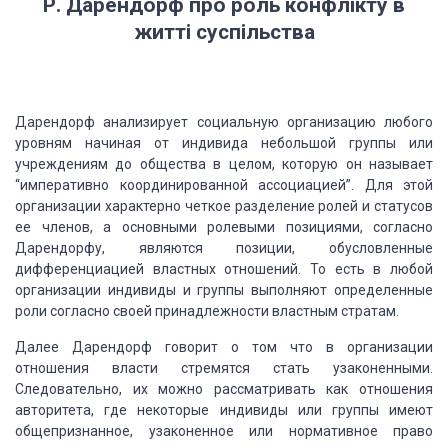
Р. Дарендорф про роль конфлікту в
житті суспільства
Дарендорф анализирует социальную организацию любого
уровням начиная от индивида
небольшой группы или
учреждениям до общества в целом, которую он называет
“императивно
координированной ассоциацией”. Для этой
организации характерно четкое разделение
ролей и статусов
ее членов, а основными ролевыми позициями, согласно
Дарендорфу,
являются позиции, обусловленные
дифференциацией властных отношений. То есть в любой
организации индивиды и группы выполняют определенные
роли согласно своей принадлежности
властным стратам.
Далее Дарендорф говорит о том что в организации
отношения власти стремятся
стать узаконенными.
Следовательно, их можно рассматривать как отношения
авторитета,
где некоторые индивиды или группы имеют
общепризнанное, узаконенное или нормативное
право