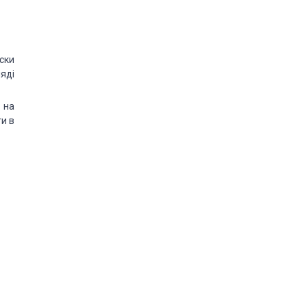
ски
яді
 на
ти в