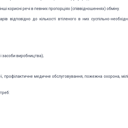
нші корисні речі в певних пропорціях (співвідношеннях) обміну.
ів відповідно до кількості втіленого в них суспільно-необхідн
і засоби виробництва);
зеї, профілактичне медичне обслуговування, пожежна охорона, мілі
треб: