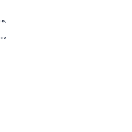
ня;
ати