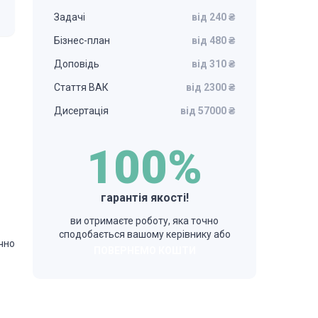
Задачі
від 240 ₴
Бізнес-план
від 480 ₴
Доповідь
від 310 ₴
Стаття ВАК
від 2300 ₴
Дисертація
від 57000 ₴
100%
гарантія якості!
ви отримаєте роботу, яка точно
сподобається вашому керівнику або
чно
ПОВЕРНЕМО КОШТИ