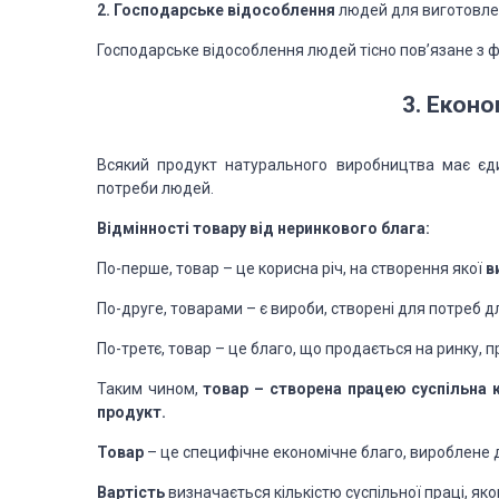
2.
Господарське відособлення
людей для виготовле
Господарське відособлення людей тісно пов’язане з 
3. Еконо
Всякий продукт натурального виробництва має єд
потреби людей.
Відмінності товару від неринкового блага:
По-перше, товар – це корисна річ, на створення якої
в
По-друге, товарами – є вироби, створені для потреб д
По-третє, товар – це благо, що продається на ринку, 
Таким чином,
товар – створена працею суспільна к
продукт.
Товар
– це специфічне економічне благо, вироблене д
Вартість
визначається кількістю суспільної праці, як