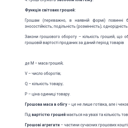
Функція світових грошей:
Грошам (переважно, в наявній формі) повинні бут
зносостійкість; подільність (розмінність); однорідність
Закони грошового обороту – кількість грошей, що о
грошовій вартості проданих за даний період товарів
де М – маса грошей;
V – число оборотів;
Q – кількість товару;
Р – ціна одиниці товару.
Грошова маса в обігу
– це не лише готівка, але і чеко
Під
вартістю грошей
мається на увазі та кількість то
Грошові агрегати
– частини сучасних грошових коштів