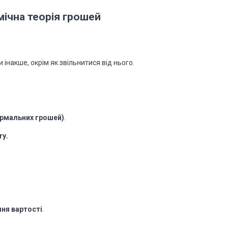
мічна теорія грошей
інакше, окрім як звільнитися від нього.
ормальних грошей)
.
ту.
ня вартості
.