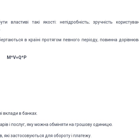
и властиві такі якості: непідробність; зручність користуван
.
бертаються в країні протягом певного періоду, повинна дорівнюв
M*V=Q*P
ві вклади в банках.
варів і послуг, яку можна обміняти на грошову одиницю.
, які застосовуються для обороту і платежу.