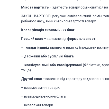
Мінова вартість
– здатність товару обмінюватися на і
ЗАКОН ВАРТОСТІ регулює еквівалентний обмін товар
робочого часу, який є мірилом вартості товару.
Класифікація економічних благ
:
Перший клас
– залежно від
форми власності
:
–
товари індивідуального вжитку
(предмети вжитку 
–
державні або суспільні блага
;
–
квазісуспільні або квазідержавні (
бібліотеки, му
тощо).
Другий клас
– залежно від характеру задоволення по
– взаємозамінні товари;
– взаємодоповнюючі блага;
– незалежні товари.