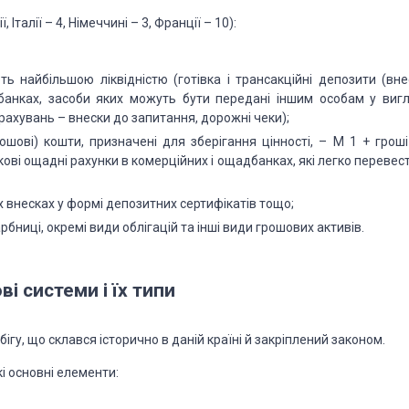
Італії – 4, Німеччині – 3, Франції – 10):
ть найбільшою ліквідністю (готівка і трансакційні депозити (вне
банках, засоби яких можуть бути передані іншим особам у вигл
ахувань – внески до запитання, дорожні чеки);
шові) кошти, призначені для зберігання цінності, – М 1 + гроші
кові ощадні рахунки в комерційних і ощадбанках, які легко перевес
 внесках у формі депозитних сертифікатів тощо;
рбниці, окремі види облігацій та інші види грошових активів.
ві системи і їх типи
бігу, що склався історично в даній країні й закріплений законом.
кі основні елементи: