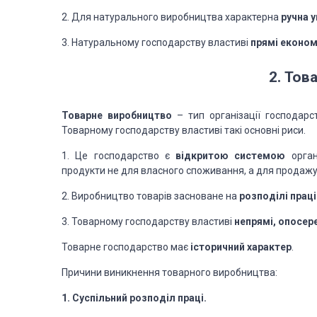
2. Для натурального виробництва характерна
ручна 
3. Натуральному господарству властиві
прямі економ
2. Тов
Товарне виробництво
– тип організації господар
Товарному господарству властиві такі основні риси.
1. Це господарство є
відкритою системою
орга
продукти не для власного споживання, а для продажу
2. Виробництво товарів засноване на
розподілі праці
3. Товарному господарству властиві
непрямі, опосер
Товарне господарство має
історичний характер
.
Причини виникнення товарного виробництва:
1. Суспільний розподіл праці.