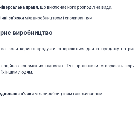
універсальна праця,
що виключає його розподіл на види.
ічні зв’язки
між виробництвом і споживанням.
арне виробництво
ства, коли корисні продукти створюються для їх продажу на рин
нізаційно-економічних відносин. Тут працівники створюють кори
 їх іншим людям.
.
едковані зв’язки
між виробництвом і споживанням.