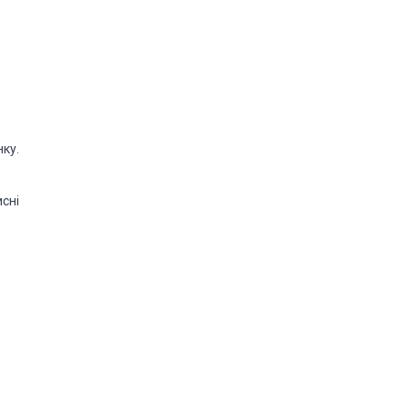
ку.
сні