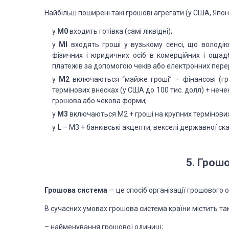
Найбільш поширені такі грошові агрегати (у США, Японії, 
у
M0
входить готівка (самі ліквідні);
у
Ml
входять гроші у вузькому сенсі, що володію
фізичних і юридичних осіб в комерційних і ощад
платежів за допомогою чеків або електронних перер
у
M2
включаються “майже гроші” – фінансові (гро
термінових внесках (у США до 100 тис. долл) + нече
грошова або чекова форми;
у
M3
включаються М2 + гроші на крупних термінових
у
L
– М3 + банківські акцепти, векселі державної ска
5. Грошо
Грошова система
— це спосіб організації грошового о
В сучасних умовах гро­шова система країни містить та
– найменування грошової одиниці;