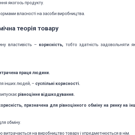
ння якогось продукту.
формами власності на засоби виробництва.
мічна теорія товару
ину властивість –
корисність,
тобто здатність задовольняти як
итрачена праця людини.
ля інших людей, –
суспільні корисності.
припускає
рівноцінне відшкодування.
орисність, призначена для рівноцінного обміну на ринку на ін
ля обміну.
ою витрачається на виробництво товару і упредметнюється в нім.