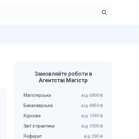
Замовляйте роботи в
Агентстві Магістр
Магістерська
від 6800 ₴
Бакалаврська
від 4850 ₴
Курсова
від 1090 ₴
Звіт з практики
від 1000 ₴
Реферат
від 290 ₴