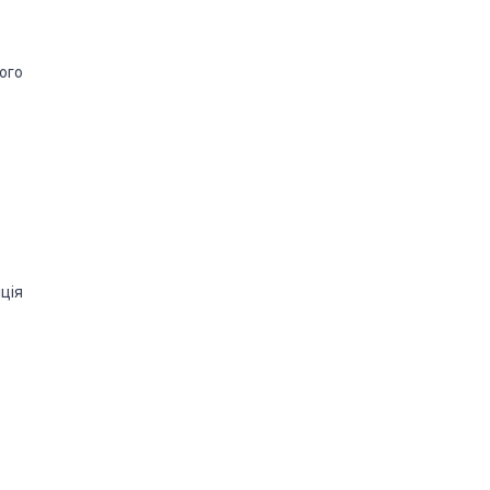
ого
ція