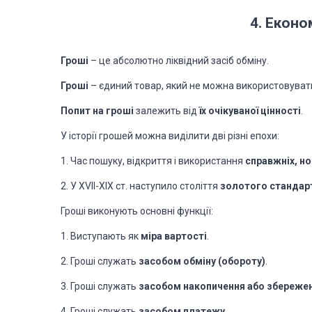
4. Еконо
Гроші
– це абсолютно ліквідний засіб обміну.
Гроші
– єдиний товар, який не можна використовувати 
Попит на гроші
залежить від
їх очікуваної цінності
.
У історії грошей можна виділити дві різні епохи:
1. Час пошуку, відкриття і використання
справжніх, н
2. У XVII-XIX ст. наступило століття
золотого стандар
Гроші виконують основні функції:
1. Виступають як
міра вартості
.
2. Гроші служать
засобом обміну (обороту)
.
3. Гроші служать
засобом накопичення або збережен
4. Гроші служать
засобом платежу.