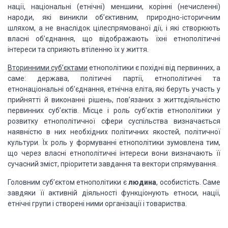
нації, національні
(етнічні) меншини, корінні (нечисленні)
народи, які виникли об’єктивним, природно-історичним
шляхом, а не внаслідок цілеспрямованої дії, і які створюють
власні об’єднання, що
відображають їхні етнополітичні
інтереси та сприяють втіленню їх у життя.
Вторинними суб’єктами
етнополітики
є похідні від первинних, а
саме: держава, політичні партії, етнополітичні та
етнонаціональні
об’єднання, етнічна еліта, які беруть участь у
прийнятті й виконанні рішень, пов’язаних
з життєдіяльністю
первинних суб’єктів. Місце і роль суб’єктів етнополітики у
розвитку
етнополітичної сфери суспільства визначається
наявністю в них необхідних політичних
якостей, політичної
культури. Їх роль у формуванні етнополітики зумовлена тим,
що
через власні етнополітичні інтереси вони визначають її
сучасний зміст, пріоритети
завдання та вектори спрямування.
Головним суб’єктом етнополітики є
людина
, особистість.
Саме
завдяки її активній діяльності функціонують етноси, нації,
етнічні групи і
створені ними організації і товариства.