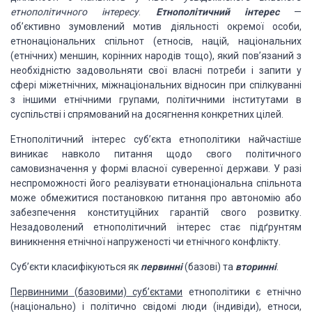
етнополітичного інтересу
.
Етнополітичний
інтерес
—
об’єктивно зумовлений мотив діяльності окремої особи,
етнонаціональних
спільнот (етносів, націй, національних
(етнічних) меншин, корінних народів тощо),
який пов’язаний з
необхідністю задовольняти свої власні потреби і запити у
сфері
міжетнічних, міжнаціональних відносин при спілкуванні
з іншими етнічними групами,
політичними інститутами в
суспільстві і спрямований на досягнення конкретних цілей.
Етнополітичний інтерес суб’єкта етнополітики найчастіше
виникає навколо питання щодо свого політичного
самовизначення у формі власної суверенної
держави. У разі
неспроможності його реалізувати етнонаціональна спільнота
може обмежитися
постановкою питання про автономію або
забезпечення конституційних гарантій свого
розвитку.
Незадоволений етнополітичний інтерес стає підґрунтям
виникнення етнічної
напруженості чи етнічного конфлікту.
Суб’єкти класифікуються як
первинні
(базові) та
вторинні
.
Первинними (базовими) суб’єктами
етнополітики
є етнічно
(національно) і політично свідомі люди (індивіди), етноси,