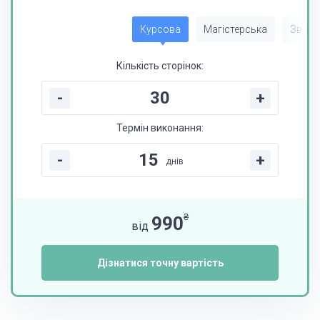
Курсова
Магістерська
Звіт з
Кількість сторінок:
-
+
Термін виконання:
-
+
днів
₴
990
від
Дізнатися точну вартість