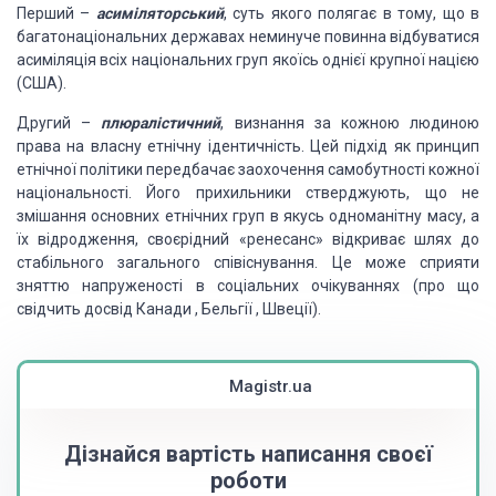
Перший –
асиміляторський
,
суть якого полягає в тому, що в
багатонаціональних державах неминуче повинна відбуватися
асиміляція всіх національних груп якоїсь однієї крупної нацією
(США).
Другий –
плюралістичний
, визнання за кожною людиною
права на власну етнічну ідентичність. Цей підхід як
принцип
етнічної політики передбачає заохочення самобутності кожної
національності.
Його прихильники стверджують, що не
змішання основних етнічних груп в якусь одноманітну
масу, а
їх відродження, своєрідний «ренесанс» відкриває шлях до
стабільного загального
співіснування. Це може сприяти
зняттю напруженості в соціальних очікуваннях (про
що
свідчить досвід Канади , Бельгії , Швеції).
Magistr.ua
Дізнайся вартість написання своєї
роботи