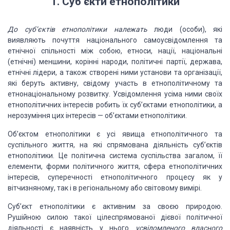
1. Суб’
єкти етнополітики
До суб’єктів
етнополітики належать
люди (особи), які
виявляють почуття національного самоусвідомлення
та
етнічної спільності між собою, етноси, нації, національні
(етнічні) меншини,
корінні народи, політичні партії, держава,
етнічні лідери, а також створені ними
установи та організації,
які беруть активну, свідому участь в етнополітичному та
етнонаціональному розвитку. Усвідомлення усіма ними своїх
етнополітичних інтересів
робить їх суб’єктами етнополітики, а
нерозуміння цих інтересів — об’єктами етнополітики.
Об’єктом етнополітики є усі явища етнополітичного та
суспільного життя, на які спрямована діяльність суб’єктів
етнополітики. Це політична
система суспільства загалом, її
елементи, форми політичного життя, сфера етнополітичних
інтересів, суперечності етнополітичного процесу як у
вітчизняному, так і в регіональному
або світовому вимірі.
Суб’єкт етнополітики є активним за своєю природою.
Рушійною
силою такої цілеспрямованої дієвої політичної
діяльності є наявність у нього
усвідомленого власного