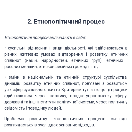
2. Етнополітичний
процес
Етнополітичні
процеси включають в себе:
• суспільні відносини і види діяльності, які здійснюються
в
різних життєвих умовах відтворення і розвитку етнічних
спільнот (націй, народностей,
етнічних груп), етнічних і
расових меншин, етноконфесійних громад і т. п.;
• зміни в національній та етнічній структурі суспільства,
динаміці розвитку етнічних спільнот, пов’язані з розвитком
усіх сфер суспільного
життя. Критерієм тут, є те, що ці процеси
здійснюються через політику, владно-управлінську
сферу,
державні та інші інститути політичної системи, через політичну
свідомість
і поведінку людей.
Проблема розвитку етнополітичних процесів сьогодні
розглядається
в руслі двох основних підходів.