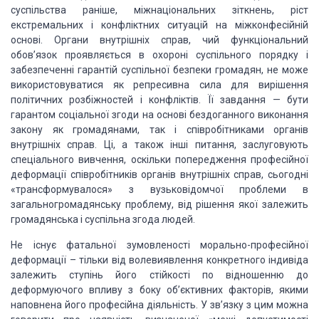
суспільства раніше, міжнаціональних зіткнень, ріст
екстремальних і
конфліктних ситуацій на міжконфесійній
основі. Органи внутрішніх справ, чий функціональний
обов’язок
проявляється в охороні суспільного порядку і
забезпеченні гарантій суспільної
безпеки громадян, не може
використовуватися як репресивна сила для вирішення
політичних розбіжностей і конфліктів. Її завдання — бути
гарантом соціальної згоди
на основі бездоганного виконання
закону як громадянами, так і співробітниками
органів
внутрішніх справ. Ці, а також інші питання, заслуговують
спеціального
вивчення, оскільки попередження професійної
деформації співробітників органів
внутрішніх справ, сьогодні
«трансформувалося» з вузьковідомчої проблеми в
загальногромадянську проблему, від рішення якої залежить
громадянська і
суспільна згода людей.
Не існує фатальної зумовленості
морально-професійної
деформації – тільки
від волевиявлення конкретного індивіда
залежить ступінь його стійкості по відношенню до
деформуючого впливу з боку
об’єктивних факторів, якими
наповнена його професійна діяльність. У зв’язку з
цим можна