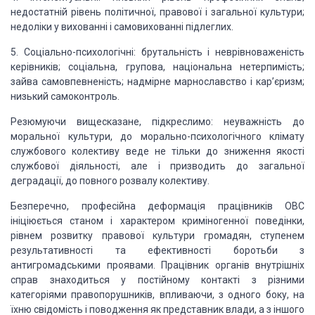
недостатній рівень
політичної, правової і загальної культури;
недоліки у вихованні і самовихованні
підлеглих.
5. Соціально-психологічні: брутальність і неврівноваженість
керівників; соціальна, групова, національна нетерпимість;
зайва
самовпевненість; надмірне марнославство і кар’єризм;
низький самоконтроль.
Резюмуючи вищесказане, підкреслимо: неуважність до
моральної культури, до
морально-психологічного клімату
службового колективу веде не тільки до зниження якості
службової діяльності, але і призводить до загальної
деградації, до повного розвалу колективу.
Безперечно, професійна деформація працівників ОВС
ініціюється станом і характером криміногенної поведінки,
рівнем розвитку правової культури громадян, ступенем
результативності та ефективності боротьби з
антигромадськими проявами. Працівник органів внутрішніх
справ знаходиться у постійному контакті з
різними
категоріями правопорушників,
впливаючи, з одного боку, на
їхню свідомість і поводження як представник влади, а з іншого