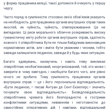
у форму працівника
міліції, такої допомоги й очікують у першу
чергу.
Часто поряд із сумлінністю
стосовно своїх обов’язків указують
на необхідність для працівника органів внутрішніх справ таких
якостей, як чуйність, чуйність, співпереживання. Це не
випадково. Ці риси
морального обличчя розкривають високу
гуманістичну мету роботи органів внутрішніх справ, здатність
кожного її
співробітника бути не тільки байдужим виконавцем
нормативних актів, але і вміти
бути уважним і чесним, тобто
завжди залишатися людиною, завжди й у будь-яких
ситуаціях.
Багато здивувань, засмучень
і навіть гніву викликає
співробітник необов’язковий, неорганізований, той, хто
може і
завірити в чому завгодно, і наобіцяти багато чого, але рівно
нічого не
зробити. Тому сумлінність працівника органів
внутрішніх справ — це і його персональна
відповідальність.
«Бути людиною,:— писав Антуан де Сент-Екзюпері,— значить
почувати свою відповідальність». Безвідповідальність
співробітника чревата його
безпорадністю а гострими
конфліктними ситуаціями, невмінням і неготовністю до
самостійних оперативних дій. І навпаки, відповідальний