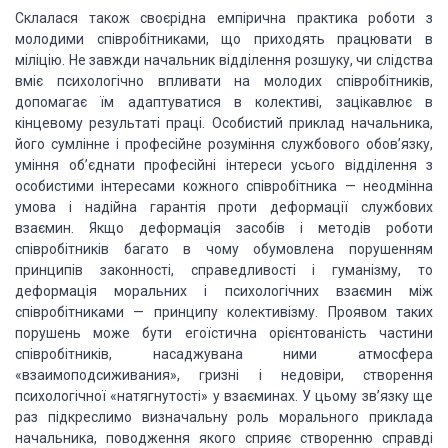
Склалася також своєрідна
емпірична практика роботи з
молодими співробітниками, що приходять працювати в
міліцію. Не завжди начальник відділення розшуку, чи слідства
вміє психологічно
впливати на молодих співробітників,
допомагає їм адаптуватися в колективі,
зацікавлює в
кінцевому результаті праці. Особистий приклад начальника,
його
сумлінне і професійне розуміння службового обов’язку,
уміння об’єднати
професійні інтереси усього відділення з
особистими інтересами кожного
співробітника — неодмінна
умова і надійна гарантія проти деформації службових
взаємин. Якщо деформація засобів і методів роботи
співробітників багато в чому
обумовлена порушенням
принципів законності, справедливості і гуманізму, то
деформація моральних і психологічних взаємин між
співробітниками — принципу
колективізму. Проявом таких
порушень може бути егоїстична орієнтованість
частини
співробітників, насаджувана ними атмосфера
«взаимоподсиживания», гризні
і недовіри, створення
психологічної «натягнутості» у взаєминах. У цьому зв’язку
ще
раз підкреслимо визначальну роль морального приклада
начальника, поводження
якого сприяє створенню справді