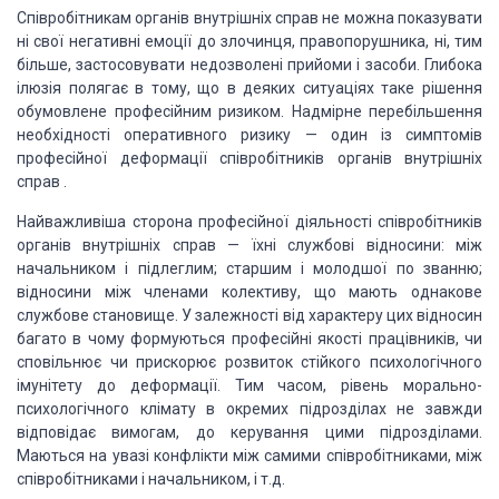
Співробітникам органів внутрішніх справ не
можна показувати
ні свої негативні емоції до злочинця, правопорушника, ні, тим
більше, застосовувати недозволені прийоми і засоби. Глибока
ілюзія полягає в
тому, що в деяких ситуаціях таке рішення
обумовлене професійним ризиком.
Надмірне перебільшення
необхідності оперативного ризику — один із симптомів
професійної деформації співробітників органів
внутрішніх
справ .
Найважливіша сторона
професійної діяльності співробітників
органів
внутрішніх справ — їхні службові відносини: між
начальником і підлеглим; старшим і молодшої по званню;
відносини між членами
колективу, що мають однакове
службове становище. У залежності від характеру цих
відносин
багато в чому формуються професійні якості працівників, чи
сповільнює
чи прискорює розвиток стійкого психологічного
імунітету до деформації. Тим
часом, рівень морально-
психологічного клімату в окремих підрозділах не завжди
відповідає вимогам, до керування цими підрозділами.
Маються на увазі конфлікти
між самими співробітниками, між
співробітниками і начальником, і т.д.