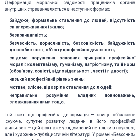
Деформація моральної свідомості працівників органів
внутрішніх справвиявляється
в наступних формах:
байдуже, формальне ставлення
до людей, відсутність
співпереживання і жалю;
безпринципність;
безчесність, корисливість,
безсовісність, байдужність
до особистості,
об’єкту професійної діяльності;
свідоме порушення основних принципів
професійної
моралі: колективізму, гуманізму, патріотизму, та її норм
(обов’язку, совісті,
відповідальності, честі і гідності);
низький професійний рівень знань;
мстиве, злісне, підозріле ставлення до людей;
неправильне розуміння владних повноважень,
зловживання ними тощо.
Той факт, що професійна
деформація — явище об’єктивне
існуюче, супутнє розвитку людини в його
професійній
діяльності — цей факт вже усвідомлений не тільки в наукової,
але і
художньо-публіцистичній літературі. У романі «Безсоння»