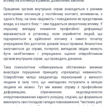
впливу на злочинця в рамках, дозволених законом.
Працівник органів внутрішніх справ знаходиться
з різними
категоріями злочинців у постійному контакті, впливаючи, з
одного
боку, на їхню свідомість і поводження як представник
влади, а з іншого боку —
сам піддається зворотному впливу. У
першому випадку елементи професійної
деформації
виражаються в установці, коли сприйняття людей, що
підозрюються в
здійсненні злочину з самого початку
упереджене без достатніх доказів їхньої
провини. Аналогічно
залучаються до справі, потерпілі, випадкові свідки можуть
бути необ’єктивно і упереджено оцінені співробітником
органів внутрішніх справ , що
проводить дізнання.
Така психологічна
«обвинувальна обстановка» виникає
внаслідок порушення принципу «презумпції
невинності».
Співробітник міліції заздалегідь переконаний у винності
людини в
силу того, що «випадково потрапити в міліцію
людина не може». Тут ми маємо
справу з професійною
деформацією, спричиненою недосвідченістю
оперуповноважених
карного розшуку, слідчих, що формально
виконують свої посадові і владні
повноваження. Частково для: