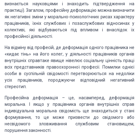
визнається науковцями і знаходить
підтвердження на
практиці). Загалом, професійну
деформацію можна визначити
як негативні зміни
у морально-психологічних рисах характеру
працівників, їхніх службових і
позаслужбових відносинах у
колективі, які відбуваються під впливом і внаслідок
їх
професійної діяльності.
На відміну від професій, де деформація одного
працівника не
«кидає тінь» на його колег, у діяльності працівників органів
внутрішніх справтаке
явище нівелює соціальну цінність праці
всіх представників правоохоронної
професії. Помилки однієї
особи в суспільній свідомості перетворюються на недоліки
усіх працівників, породжуючи відповідний негативний
стереотип.
Професійна деформація – це, насамперед,
деформація
моральна. І якщо у працівника органів
внутрішніх справ
індивідуальна моральна свідомість ще знаходиться
у стані
формування, то це може призвести до свідомого або
несвідомого зловживання службовим становищем,
порушення законності.