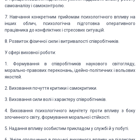
самоаналізу і самоконтролю.
7. Навчання конкретним прийомам психологічного впливу на
інших облич, психологічна підготовка оперативного
працівника до конфліктних і
стресових ситуацій.
8. Розвиток фізичної сили і витривалості співробітників.
У сфері виховної роботи:
1. Формування в співробітників наукового світогляду,
морально-правових переконань, ідейно-політичних і вольових
якостей.
2. Виховання почуття критики і самокритики.
3. Виховання сили волі і характеру співробітників.
4. Виховання психологічного імунітету проти впливу з боку
злочинного світу, формування моральної стійкості.
5. Надання впливу особистим прикладом у службі й у
побуті.
6. Уміле сполучення в процесі виховного впливу на
підлеглих