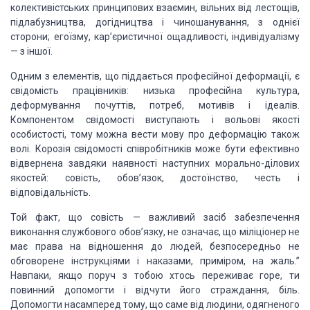
колективістських принципових взаємин, вільних
від лестощів,
підлабузництва, догідництва і чиношанування, з однієї
сторони;
егоїзму, кар’єристичної ощадливості, індивідуалізму
— з іншої.
Одним з елементів, що
піддається професійної деформації, є
свідомість працівників: низька професійна
культура,
деформування почуттів, потреб, мотивів і ідеалів.
Компонентом
свідомості виступають і вольові якості
особистості, тому можна вести мову про
деформацію також
волі. Корозія свідомості співробітників може бути ефективно
відвернена завдяки наявності наступних морально-ділових
якостей: совість,
обов’язок, достоїнство, честь і
відповідальність.
Той факт, що совість —
важливий засіб забезпечення
виконання службового обов’язку, не означає, що
міліціонер не
має права на відношення до людей, безпосередньо не
обговорене
інструкціями і наказами, приміром, на жаль.”
Навпаки, якщо поруч з тобою
хтось переживає горе, ти
повинний допомогти і відчути його страждання, біль.
Допомогти насамперед тому, що саме від людини, одягненого