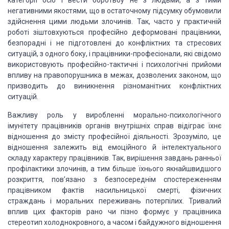
категорії осіб
і вести боротьбу не з людьми, а з тими
негативними якостями, що в остаточному підсумку обумовили
здійснення цими людьми злочинів. Так, часто у практичній
роботі зіштовхуються професійно деформовані працівники,
безпорадні і не
підготовлені до конфліктних та стресових
ситуацій, з одного боку, і
працівники-професіонали, які свідомо
використовують професійно-тактичні і
психологічні прийоми
впливу на правопорушника в межах, дозволених законом, що
призводить до виникнення різноманітних конфліктних
ситуацій.
Важливу роль у виробленні
морально-психологічного
імунітету працівників органів внутрішніх справ відіграє їхнє
відношення до змісту професійної діяльності. Зрозуміло, це
відношення залежить від емоційного й інтелектуального
складу
характеру працівників. Так, вирішення завдань ранньої
профілактики злочинів, а тим більше їхнього
якнайшвидшого
розкриття, пов’язано з
безпосереднім спостереженням
працівником фактів насильницької смерті, фізичних
страждань і моральних переживань
потерпілих. Тривалий
вплив цих факторів рано чи пізно формує у працівника
стереотип холоднокровного, а часом і байдужного відношення