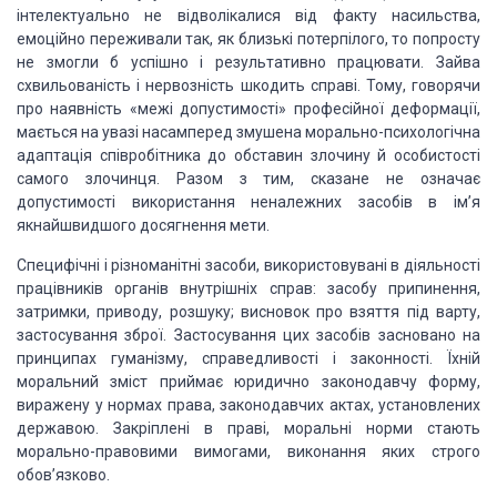
інтелектуально не відволікалися від факту
насильства,
емоційно переживали так, як близькі потерпілого, то попросту
не
змогли б успішно і результативно працювати. Зайва
схвильованість і нервозність
шкодить справі. Тому, говорячи
про наявність «межі допустимості» професійної
деформації,
мається на увазі насамперед змушена морально-психологічна
адаптація
співробітника до обставин злочину й особистості
самого злочинця. Разом з тим,
сказане не означає
допустимості використання неналежних засобів в ім’я
якнайшвидшого досягнення мети.
Специфічні і різноманітні
засоби, використовувані в діяльності
працівників органів
внутрішніх справ: засобу припинення,
затримки, приводу,
розшуку; висновок про взяття під варту,
застосування зброї. Застосування цих
засобів засновано на
принципах гуманізму, справедливості і законності. Їхній
моральний зміст приймає юридично законодавчу форму,
виражену у нормах права,
законодавчих актах, установлених
державою. Закріплені в праві, моральні норми
стають
морально-правовими вимогами, виконання яких строго
обов’язково.