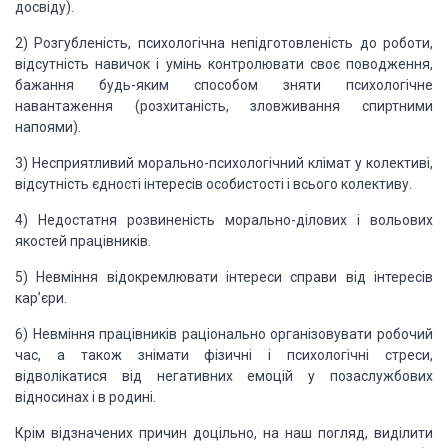
досвіду).
2) Розгубленість, психологічна непідготовленість
до роботи,
відсутність навичок і умінь контролювати своє поводження,
бажання будь-яким способом зняти психологічне
навантаження (розхитаність,
зловживання спиртними
напоями).
3) Несприятливий морально-психологічний клімат у
колективі,
відсутність єдності інтересів особистості і всього колективу.
4) Недостатня розвиненість морально-ділових і
вольових
якостей працівників.
5) Невміння відокремлювати інтереси справи від
інтересів
кар’єри.
6) Невміння працівників раціонально організовувати
робочий
час, а також знімати фізичні і психологічні стреси,
відволікатися від негативних емоцій у позаслужбових
відносинах і в родині.
Крім відзначених причин доцільно, на наш погляд,
виділити