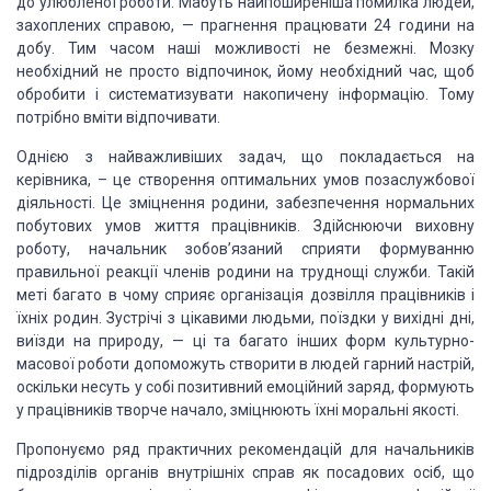
до улюбленої роботи. Мабуть найпоширеніша помилка людей,
захоплених справою, —
прагнення працювати 24 години на
добу. Тим часом наші можливості не безмежні.
Мозку
необхідний не просто відпочинок, йому необхідний час, щоб
обробити і
систематизувати накопичену інформацію. Тому
потрібно вміти відпочивати.
Однією з найважливіших задач, що
покладається на
керівника, – це створення оптимальних умов позаслужбової
діяльності. Це зміцнення родини, забезпечення нормальних
побутових умов життя працівників. Здійснюючи виховну
роботу, начальник
зобов’язаний сприяти формуванню
правильної реакції членів родини на труднощі служби. Такій
меті багато в чому сприяє організація дозвілля
працівників і
їхніх родин. Зустрічі з цікавими людьми, поїздки у вихідні дні,
виїзди на природу,
— ці та багато інших форм культурно-
масової роботи допоможуть створити в людей гарний настрій,
оскільки несуть у собі позитивний
емоційний заряд, формують
у працівників творче
начало, зміцнюють їхні моральні якості.
Пропонуємо ряд практичних рекомендацій
для начальників
підрозділів органів внутрішніх справ як посадових осіб, що