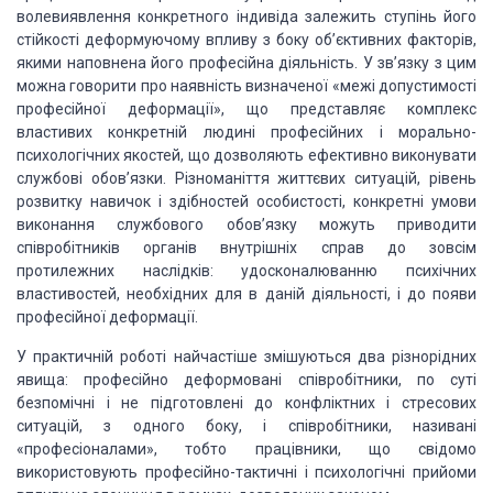
волевиявлення конкретного індивіда залежить ступінь його
стійкості деформуючому
впливу з боку об’єктивних факторів,
якими наповнена його професійна діяльність.
У зв’язку з цим
можна говорити про наявність визначеної «межі допустимості
професійної деформації», що представляє комплекс
властивих конкретній людині
професійних і морально-
психологічних якостей, що дозволяють ефективно
виконувати
службові обов’язки. Різноманіття життєвих ситуацій, рівень
розвитку
навичок і здібностей особистості, конкретні умови
виконання службового
обов’язку можуть приводити
співробітників органів
внутрішніх справ до зовсім
протилежних
наслідків: удосконалюванню психічних
властивостей, необхідних для в даній
діяльності, і до появи
професійної деформації.
У практичній роботі
найчастіше змішуються два різнорідних
явища: професійно деформовані
співробітники, по суті
безпомічні і не підготовлені до конфліктних і стресових
ситуацій, з одного боку, і співробітники, називані
«професіоналами», тобто
працівники, що свідомо
використовують професійно-тактичні і психологічні
прийоми