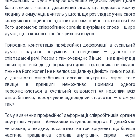
письменник А. Крон
створює яскравий художній образ цього
багатоликого явища: дільничний лікар, що
підозрює кожну
людину в симуляції; вчитель у школі, що розглядає учнів свого
класу як потенційно не здатних до самостійного навчання без
його допомоги;
співробітник органів внутрішніх справ— щиро
думає, що в кожного «не без рильця в пусі».
Природно, констатація
професійної деформації в суспільній
думці і наукове розуміння її специфіки —
далеко не
співпадаючі речі. Разом з тим очевидно й інше — на відміну від
інших
професій, де деформація одного працівника не «кидає
тінь» на його колег і не
нівелює соціальну цінність їхньої праці,
у діяльності співробітників органів внутрішніх справ таке
явище в принципі неможливо. Помилки одного
персоніфікуються в суспільній
свідомості як недоліки всіх
співробітників, породжуючи відповідний стереотип —
«там усі
такі».
Тому вивчення професійної
деформації співробітників органів
внутрішніх
справ — безумовно актуальна задача. В даний
час
не можна, очевидно, посилатися на той аргумент, що більша
частина
працівників органів внутрішніх справ— чесні