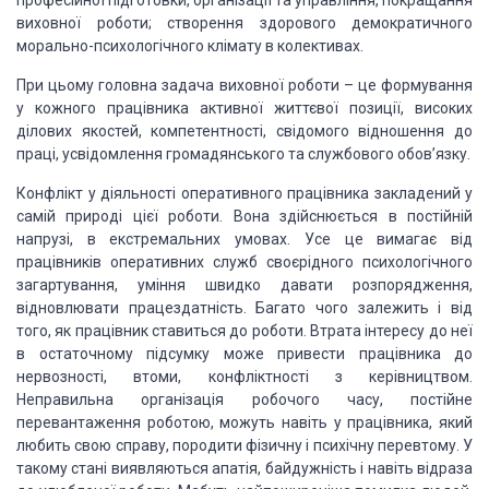
професійної підготовки, організації та
управління, покращання
виховної роботи; створення здорового демократичного
морально-психологічного клімату в колективах.
При цьому головна задача
виховної роботи – це формування
у кожного
працівника активної життєвої позиції, високих
ділових якостей, компетентності,
свідомого відношення до
праці, усвідомлення
громадянського та службового обов’язку.
Конфлікт у діяльності оперативного працівника
закладений у
самій природі цієї роботи. Вона здійснюється в постійній
напрузі,
в екстремальних умовах. Усе це вимагає від
працівників оперативних служб
своєрідного психологічного
загартування, уміння швидко давати розпорядження,
відновлювати працездатність. Багато чого залежить і від
того, як працівник ставиться до роботи. Втрата інтересу до неї
в остаточному підсумку
може привести працівника до
нервозності,
втоми, конфліктності з керівництвом.
Неправильна
організація робочого часу, постійне
перевантаження роботою, можуть навіть у
працівника, який
любить свою справу, породити фізичну і психічну перевтому. У
такому стані
виявляються апатія, байдужність і навіть відраза