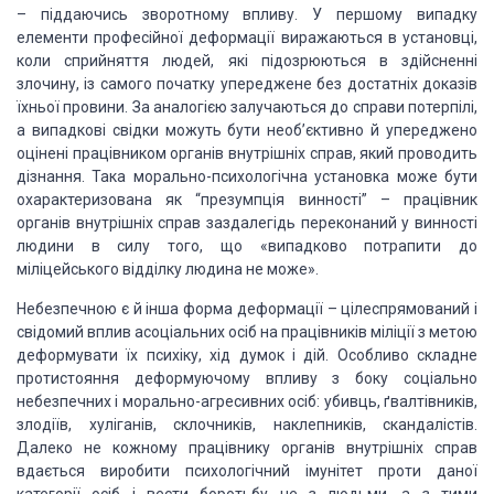
– піддаючись зворотному впливу. У першому
випадку
елементи професійної деформації
виражаються в установці,
коли сприйняття
людей, які підозрюються в здійсненні
злочину,
із самого початку упереджене без достатніх доказів
їхньої провини. За аналогією
залучаються до справи потерпілі,
а випадкові
свідки можуть бути необ’єктивно й упереджено
оцінені працівником органів внутрішніх справ, який проводить
дізнання. Така морально-психологічна установка може бути
охарактеризована як “презумпція винності” – працівник
органів внутрішніх
справ заздалегідь переконаний у винності
людини
в силу того, що «випадково потрапити до
міліцейського відділку
людина не може».
Небезпечною є й інша форма деформації – цілеспрямований
і
свідомий вплив асоціальних осіб на працівників міліції з метою
деформувати їх
психіку, хід думок і дій. Особливо складне
протистояння деформуючому впливу з
боку соціально
небезпечних і морально-агресивних осіб: убивць, ґвалтівників,
злодіїв, хуліганів, склочників, наклепників, скандалістів.
Далеко не кожному
працівнику органів внутрішніх справ
вдається виробити психологічний імунітет проти даної