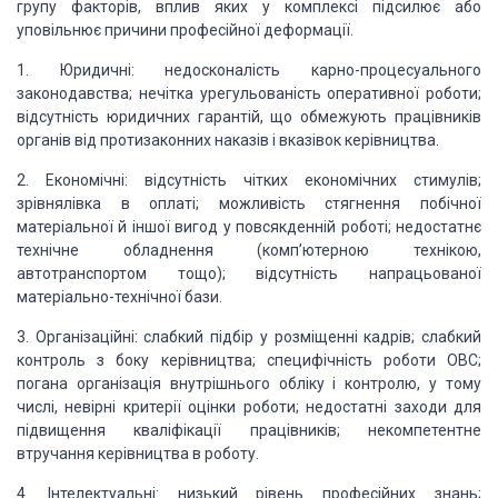
групу факторів, вплив яких у комплексі підсилює
або
уповільнює причини професійної деформації.
1. Юридичні: недосконалість карно-процесуального
законодавства;
нечітка урегульованість оперативної роботи;
відсутність юридичних гарантій,
що обмежують працівників
органів від протизаконних
наказів і вказівок керівництва.
2. Економічні: відсутність чітких економічних стимулів;
зрівнялівка в
оплаті; можливість стягнення побічної
матеріальної й іншої вигод у повсякденній роботі; недостатнє
технічне
обладнення (комп’ютерною технікою,
автотранспортом тощо); відсутність напрацьованої
матеріально-технічної бази.
3. Організаційні: слабкий підбір у
розміщенні кадрів; слабкий
контроль з боку керівництва; специфічність роботи ОВС;
погана організація внутрішнього
обліку і контролю, у тому
числі, невірні
критерії оцінки роботи; недостатні заходи для
підвищення кваліфікації
працівників; некомпетентне
втручання керівництва
в роботу.
4. Інтелектуальні: низький рівень професійних знань;