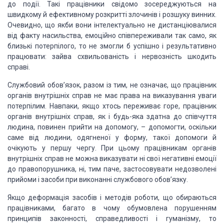
до події. Такі працівники свідомо зосереджуються на
швидкому й ефективному розкритті
злочинів і розшуку винних.
Очевидно, що якби вони інтелектуально не дистанціювалися
від факту насильства, емоційно співпереживали так само, як
близькі
потерпілого, то не змогли б успішно і результативно
працювати: зайва
схвильованість і нервозність шкодить
справі.
Службовий обов’язок, разом із тим, не
означає, що працівник
органів внутрішніх справ не має права на
виказування уваги
потерпілим. Навпаки, якщо хтось переживає горе, працівник
органів внутрішніх справ, як і будь-яка здатна до
співчуття
людина, повинен прийти на допомогу, – допомогти,
оскільки
саме від людини, одягненої у форму, такої допомоги й
очікують у
першу чергу. При цьому працівникам органів
внутрішніх справ не можна виказувати ні свої негативні емоції
до правопорушника,
ні, тим паче, застосовувати недозволені
прийоми і засоби при
виконанні службового обов’язку.
Якщо деформація засобів і
методів роботи, що обираються
працівниками, багато в чому обумовлена порушенням
принципів законності, справедливості і гуманізму, то