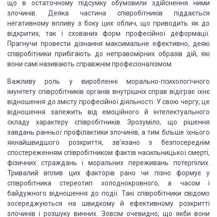
що в
остаточному підсумку обумовили здійснення ними
злочинів. Деяка частина
співробітників піддається
негативному впливу з боку цих облич, що приводить як
до
відкритих, так і схованих форм професійної деформації.
Прагнучи провести
дізнання максимальне ефективно, деякі
співробітники прибігають до неправомірних
образів дій, які
вони самі називають справжнім професіоналізмом.
Важливу роль у виробленні
морально-психологічного
імунітету співробітників органів
внутрішніх справ відіграє їхнє
відношення до
змісту професійної діяльності. У свою чергу, це
відношення залежить від
емоційного й інтелектуального
складу характеру співробітників. Зрозуміло, що
рішення
завдань ранньої профілактики злочинів, а тим більше їхнього
якнайшвидшого розкриття, зв’язано з безпосереднім
спостереженням співробітником
фактів насильницької смерті,
фізичних страждань і моральних переживань
потерпілих.
Тривалий вплив цих факторів рано чи пізно формує у
співробітника стереотип
холоднокровного, а часом і
байдужного відношення до події. Такі співробітники
свідомо
зосереджуються на швидкому й ефективному розкритті
злочинів і розшуку
винних. Зовсім очевидно, що якби вони