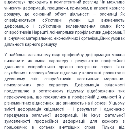
відомству» проходить її компетентний розгляд Чи можливо
уникнути деформації, працюючи, приміром, в апараті карного
розшуку, де основний
об’єкт діяльності — злочинці Як
співвідносяться об’єктивні умови, що
визначають
деформацію і суб’єктивне волевиявлення самих його
співробітників
Нарешті, які напрямки профілактики деформації
в існуючих матеріальних,
економічних і організаційних умовах
діяльності карного розшуку
У найбільш загальному виді
професійну деформацію можна
визначити як зміна характеру і результатів
професійної
діяльності співробітників органів внутрішніх справ, їхніх
службових
і позаслужбових відносин у колективі, розвиток в
духовному світі співробітників
негативних морально-
психологічних рис характеру. Деформація свідомості
представляє в остаточному підсумку відображення тих
перекручувань, що
проявилися в професійній діяльності й у
різноманітних відносинах, що виникають
на її основі. У цьому
змісті деформація свідомості — і. результат, і одночасно
передумова загальної деформації. Не існує фатальної
зумовленості професійної
деформації для кожного з
працюючих в органах внутрішніх справ. Тільки від