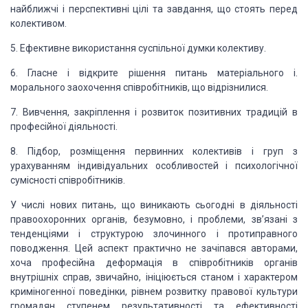
найближчі і перспективні цілі та завдання, що стоять перед
колективом.
5. Ефективне використання суспільної думки колективу.
6. Гласне і відкрите рішення питань матеріального і.
морального заохочення співробітників, що відрізнилися.
7. Вивчення, закріплення і розвиток позитивних традицій в
професійної діяльності.
8. Підбор, розміщення первинних колективів і груп з
урахуванням індивідуальних особливостей і психологічної
сумісності
співробітників.
У числі нових питань, що виникають
сьогодні в діяльності
правоохоронних органів, безумовно, і проблеми, зв’язані з
тенденціями і структурою злочинного і протиправного
поводження. Цей аспект
практично не зачіпався авторами,
хоча професійна деформація в співробітників органів
внутрішніх справ, звичайно, ініціюється станом і характером
криміногенної
поведінки, рівнем розвитку правової культури
громадян ступенем результативності
та ефективності