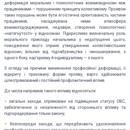
деформація моральних і
психологічних взаємовідносин між
працівниками — порушенням принципу
колективізму. Проявом
таких порушень може бути егоїстична орієнтованість
частини
працівників, насаджувана ними атмосфера
взаємопідсиджування, недовіри, створення психологічної
«натягнутості» у
відносинах. Підкреслимо визначальну роль
морального прикладу начальника у недопущенні
цього,
поводження якого сприяє утвердженню
колективістських
відносин, вільних від підлабузництва і чиношанування, з
одного боку, кар’єризму й індивідуалізму — з іншого.
З огляду на причини виникнення професійної деформації, її
відкриту і
приховану форми прояву, варто здійснювати
цілеспрямований і постійний
профілактичний вплив.
До числа напрямків такого впливу відносяться:
– загальні заходи, спрямовані на
підвищення статусу ОВС,
забезпечення їх незалежності від стороннього впливу та
підпорядкування тільки закону;
– безпосередні
заходи, що передбачають удосконалення