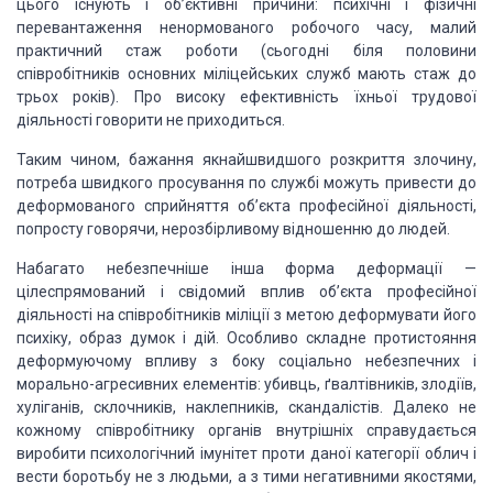
цього існують і об’єктивні причини: психічні і
фізичні
перевантаження ненормованого робочого часу, малий
практичний стаж
роботи (сьогодні біля половини
співробітників основних міліцейських служб мають
стаж до
трьох років). Про високу ефективність їхньої трудової
діяльності
говорити не приходиться.
Таким чином, бажання
якнайшвидшого розкриття злочину,
потреба швидкого просування по службі можуть
привести до
деформованого сприйняття об’єкта професійної діяльності,
попросту
говорячи, нерозбірливому відношенню до людей.
Набагато небезпечніше інша
форма деформації —
цілеспрямований і свідомий вплив об’єкта професійної
діяльності на співробітників міліції з метою деформувати його
психіку, образ
думок і дій. Особливо складне протистояння
деформуючому впливу з боку соціально
небезпечних і
морально-агресивних елементів: убивць, ґвалтівників, злодіїв,
хуліганів, склочників, наклепників, скандалістів. Далеко не
кожному
співробітнику органів внутрішніх справудається
виробити психологічний імунітет проти даної категорії
облич і
вести боротьбу не з людьми, а з тими негативними якостями,