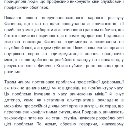
принципові люди, що професійно виконують свій
службовий і
професійний обов’язок.
Показові слова
оперуповноваженого карного розшуку
Финеева, що став на шлях зрощування зі
злочинністю: «Я
прийшов у міліцію бороти зі злочинністю і раптом побачив, що
багато злочинів покриваються в самім відділенні». Подальша
життєва еволюція
Финеева спричинила зловживання по
службовій лінії, а згодом і убивство. Після
звільнення з органів
внутрішніх справ за «дискредитацію звання працівника
міліції» пішло здійснення розбійного нападу на інкасатора, у
результаті якого
Финеев і Книгин убили трьох чоловік і двох
ранили».
Таким чином, постановка
проблеми професійної деформації
аж ніяк не данина моді, чи ж відповідь на
«кон’юнктуру часу.
Ця проблема існувала з часу виникнення міліції й існує
дотепер, саме як негативна альтернатива, закладена в
механізмі професійної
діяльності органів внутрішніх справ, що
переповнена конфліктними ситуаціями. Природно, виникають
закономірні питання:
які стан і ступінь наукової розробленості
цієї проблеми По якому, образно
говорячи, «науковому