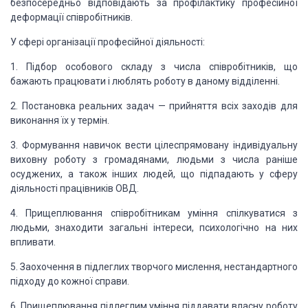
безпосередньо відповідають за профілактику професійної
деформації
співробітників.
У сфері організації професійної
діяльності:
1. Підбор особового складу з числа співробітників, що
бажають працювати і люблять роботу в даному відділенні.
2. Постановка реальних задач — прийняття всіх заходів для
виконання їх у термін.
3. Формування навичок вести цілеспрямовану індивідуальну
виховну роботу з громадянами, людьми з числа раніше
осуджених, а також інших
людей, що підпадають у сферу
діяльності працівників ОВД.
4. Прищеплювання співробітникам уміння спілкуватися з
людьми, знаходити загальні інтереси, психологічно на них
впливати.
5. Заохочення в підлеглих творчого мислення,
нестандартного
підходу до кожної справи.
6. Прищеплювання підлеглим уміння піддавати власну роботу