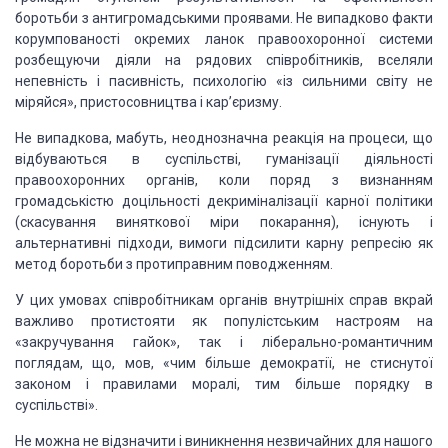
боротьби з антигромадськими проявами. Не випадково факти
корумпованості окремих ланок правоохоронної системи
розбещуючи діяли на рядових
співробітників, вселяли
непевність і пасивність, психологію «із сильними світу
не
міряйся», пристосовництва і кар’єризму.
Не випадкова, мабуть, неоднозначна реакція на процеси, що
відбуваються в суспільстві, гуманізації діяльності
правоохоронних органів, коли
поряд з визнанням
громадськістю доцільності декриміналізації карної політики
(скасування виняткової міри покарання), існують і
альтернативні підходи, вимоги
підсилити карну репресію як
метод боротьби з протиправним поводженням.
У цих умовах співробітникам органів
внутрішніх справ вкрай
важливо протистояти як популістським настроям на
«закручування гайок», так і ліберально-романтичним
поглядам, що, мов, «чим
більше демократії, не стиснутої
законом і правилами моралі, тим більше порядку
в
суспільстві».
Не можна не відзначити і виникнення незвичайних для
нашого