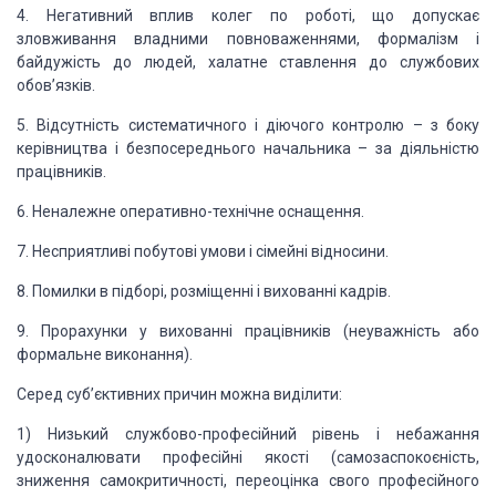
4. Негативний вплив
колег по роботі, що допускає
зловживання владними повноваженнями,
формалізм і
байдужість до людей, халатне ставлення до службових
обов’язків.
5. Відсутність систематичного і діючого контролю – з
боку
керівництва і безпосереднього начальника – за діяльністю
працівників.
6. Неналежне оперативно-технічне оснащення.
7. Несприятливі
побутові умови і сімейні відносини.
8. Помилки в підборі, розміщенні і вихованні кадрів.
9. Прорахунки у вихованні працівників (неуважність
або
формальне виконання).
Серед
суб’єктивних причин можна виділити:
1) Низький службово-професійний рівень і небажання
удосконалювати професійні якості (самозаспокоєність,
зниження самокритичності,
переоцінка свого професійного