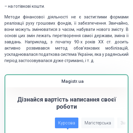
– на готівкові кошти.
Методи фінансової діяльності не є застиглими формами
реалізації руху грошових фондів, її забезпечення. Звичайно,
вони можуть зміню­ватися з часом, набувати нового змісту. В
основі цих змін лежать пере­творення самої держави, зміна її
завдань. Наприклад, з початку 90-х років XX ст. досить
активно розвивався метод обов’язкових мобіліза­цій,
ускладнювалася податкова система України, яка у радянський
період застосовувалася дуже стримано, і т. д.
Magistr.ua
Дізнайся вартість написання своєї
роботи
Курсова
Магістерська
Звіт з