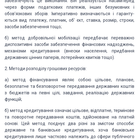
забезпечують це виконання. Він реалізується насамперед
через форми податкових платежів, інших без­умовних і
обов’язкових зборів. Імперативно визначаються і гаранту­
ються вид платежу, платник, об’ єкт, ставка, розмір, строки,
засоби забезпечення тощо;
б) метод добровільної мобілізації передбачає переважно
диспози­тивні засоби забезпечення фінансових надходжень,
механізми креди­тування (внески населення, придбання
державних цінних паперів, лотерейних квитків тощо).
2. Методи розподілу грошових ресурсів:
а) метод фінансування являє собою цільове, планове,
безоплатне та безповоротне передавання державних коштів
з бюджетів на певні цілі, завдання, реалізацію державних
функцій;
б) метод кредитування означає цільове, відплатне, термінове
та поворотне передавання коштів, здійснюване на платній
основі. Цей метод поєднує два різні за змістом способи:
державне та банківське кредитування, хоча банківське
кредитування лише частково належить до сфери публічного