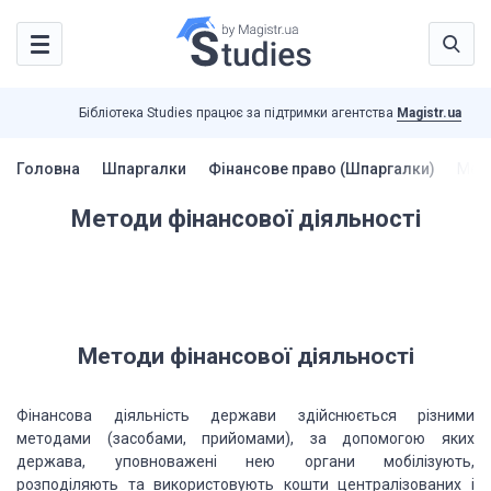
Бібліотека Studies працює за підтримки агентства
Magistr.ua
Головна
Шпаргалки
Фінансове право (Шпаргалки)
Мето
Методи фінансової діяльності
Методи фінансової діяльності
Фінансова діяльність держави здійснюється різними
методами (за­собами, прийомами), за допомогою яких
держава, уповноважені нею органи мобілізують,
розподіляють та використовують кошти центра­лізованих і