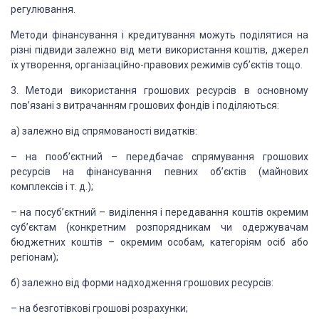
регулювання.
Методи фінансування і кредитування можуть поділятися на
різні підвиди залежно від мети використання коштів, джерел
їх утворення, організаційно-правових режимів суб’єктів тощо.
3. Методи використання грошових ресурсів в основному
пов’язані з витрачанням грошових фондів і поділяються:
а) залежно від спрямованості видатків:
– на пооб’єктний – передбачає спрямування грошових
ресурсів на фінансування певних об’єктів (майнових
комплексів і т. д.);
– на посуб’єктний – виділення і передавання коштів окремим
суб’єктам (конкретним розпорядникам чи одержувачам
бюджетних коштів – окремим особам, категоріям осіб або
регіонам);
б) залежно від форми надходження грошових ресурсів:
– на безготівкові грошові розрахунки;