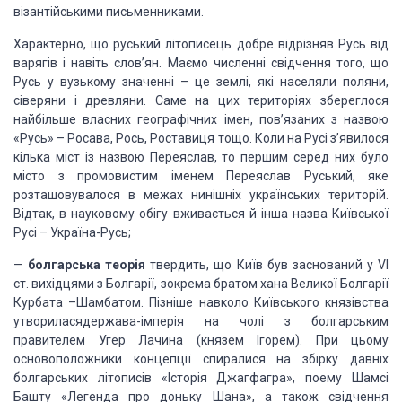
візантійськими
письменниками.
Характерно, що руський літописець добре
відрізняв Русь від
варягів і навіть слов’ян. Маємо численні свідчення того, що
Русь у вузькому значенні – це землі, які населяли поляни,
сіверяни і древляни.
Саме на цих територіях збереглося
найбільше власних географічних імен,
пов’язаних з назвою
«Русь» – Росава, Рось, Роставиця тощо. Коли на Русі з’явилося
кілька міст із назвою Переяслав, то першим серед них було
місто з промовистим
іменем Переяслав Руський, яке
розташовувалося в межах нинішніх українських
територій.
Відтак, в науковому обігу вживається й інша назва Київської
Русі –
Україна-Русь;
—
болгарська теорія
твердить, що
Київ був заснований у VI
ст. вихідцями з Болгарії, зокрема братом хана Великої
Болгарії
Курбата –Шамбатом. Пізніше навколо Київського князівства
утвориласядержава-імперія на чолі з болгарським
правителем Угер Лачина (князем
Ігорем). При цьому
основоположники концепції спиралися на збірку давніх
болгарських літописів «Історія Джагфагра», поему Шамсі
Башту «Легенда про
доньку Шана», а також свідчення