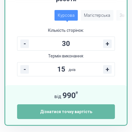
Курсова
Магістерська
Звіт з
Кількість сторінок:
-
+
Термін виконання:
-
+
днів
₴
990
від
Дізнатися точну вартість