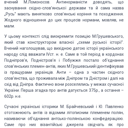
вчений М.Ломоносов.
Антинорманісти доводять, що
заснування східно-слов’янської держави та й сама
назва
„Русь” мають винятково слов’янські коріння та походження.
Жодного
відношення до цих процесів нормани, мовляв, не
мали.
У цьому контексті слід виокремити позицію
М.Грушевського,
який став конструктором власної „схеми руської історії”.
Вчений наголошував, що вихідною датою історії українського
народу слід вважати
IVст. н. е. Саме в той період в кордонах
Подніпров’я, Подністров’я і
Побужжя постало об’єднання
слов’янських племен-антів, яких М.Грушевський
ідентифікував
із пращурами українців.
Анти – одна з частин
східного
слов’янства, що проживала між Дніпром та Дністром і далі на
схід від
Дніпра. Фактично вони розселялись у межах сучасної
України. Перша згадка про
антів датується 375р., а остання –
602р. н.е.
Сучасні українські історики М.
Брайчевський і Ю. Павленко
ототожнюють антів із відомим літописним племенем
полян,
називаючи об’єднання антсько-полянською конфедерацією.
Саме про них
візантійські джерела свідчать як про