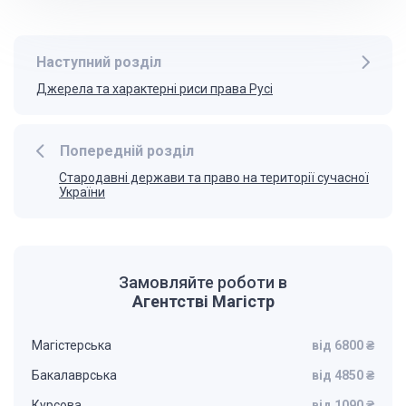
Наступний розділ
Джерела та характерні риси права Русі
Попередній розділ
Стародавні держави та право на території сучасної
України
Замовляйте роботи в
Агентстві Магістр
Магістерська
від 6800 ₴
Бакалаврська
від 4850 ₴
Курсова
від 1090 ₴