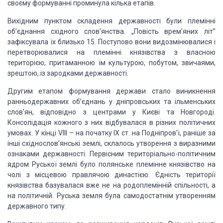
своєму формуванні проминула кілька етапів.
Вихідним пунктом складення державності
були племінні
об’єднання східного слов’янства. „Повість врем’яних літ”
зафіксувала їх близько 15. Поступово вони видозмінювалися і
перетворювалися на
племінні князівства з власною
територією, притаманною їм культурою, побутом,
звичаями,
зрештою, із зародками державності.
Другим етапом формування держави стало
виникнення
ранньодержавних об’єднань у дніпровських та ільменських
слов’ян,
відповідно з центрами у Києві та Новгороді.
Консолідація кожного з них
відбувалася в різних політичних
умовах. У кінці VIII – на початку IX ст. на
Подніпров’ї, раніше за
інші східнослов’янські землі, склалось утворення з
виразними
ознаками державності. Первісним територіально-політичним
ядром Руської
землі було полянське племінне князівство на
чолі з місцевою правлячою
династією. Єдність території
князівства базувалася вже не на родоплемінній
спільності, а
на політичній. Руська земля була самодостатнім утворенням
державного типу.