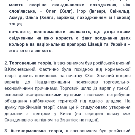
мають скоріше скандинавське походження, ніж
слов’янське, – Олег
(Хелг), Ігор (Інгвар), Свінельд,
Асмуд, Ольга (Хелга, варяжка, походженням зі
Пскова)
тощо;
по-шосте, неонорманісти вважають, що
додатковим
свідченням на їхню користь є факт поєднання двох
кольорів на
національних прапорах Швеції та України –
жовтого та синього.
2.
Торговельна теорія,
її
засновником був російський
вчений
В.Ключевський. Фактично була похідною від норманської
теорії,
досить впливовою на початку XXст. Значний інтерес
варягів до
Наддніпрянщини пояснював торговельно-
економічними причинами. Торговий шлях „із
варяг у греки”,
освоєний скандинавськими купцями і воїнами, потребував
об’єднання найближчих територій під однією владою. На
думку прибічників теорії,
саме це й стимулювало утворення
держави з центром у Києві (на середині шляху
між
Скандинавією на півночі та Візантією на півдні);
3. Антинорманська
теорія,
її засновником був російський