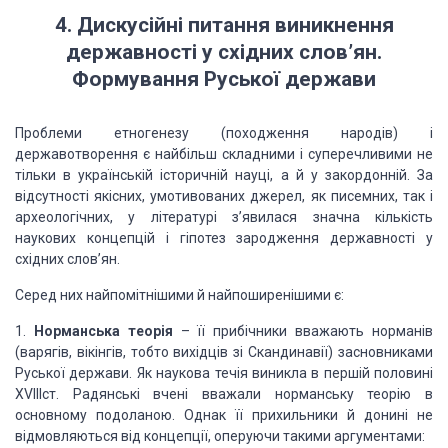
4. Дискусійні питання виникнення
державності у східних слов’ян.
Формування Руської держави
Проблеми етногенезу (походження народів) і
державотворення є найбільш складними і суперечливими не
тільки в українській
історичній науці, а й у закордонній. За
відсутності якісних, умотивованих
джерел, як писемних, так і
археологічних, у літературі з’явилася значна
кількість
наукових концепцій і гіпотез зародження державності у
східних
слов’ян.
Серед них найпомітнішими й найпоширенішими
є:
1.
Норманська теорія
– її прибічники вважають норманів
(варягів, вікінгів, тобто вихідців зі Скандинавії) засновниками
Руської
держави. Як наукова течія виникла в першій половині
XVIIIст. Радянські
вчені вважали норманську теорію в
основному подоланою. Однак її прихильники й
донині не
відмовляються від концепції, оперуючи такими аргументами: