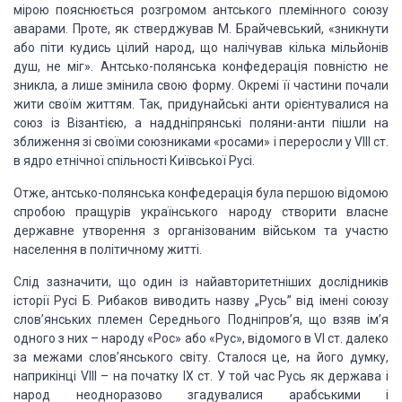
мірою пояснюється розгромом антського племінного союзу
аварами. Проте, як стверджував М. Брайчевський, «зникнути
або піти кудись цілий
народ, що налічував кілька мільйонів
душ, не міг». Антсько-полянська конфедерація
повністю не
зникла, а лише змінила свою форму. Окремі її частини почали
жити
своїм життям. Так, придунайські анти орієнтувалися на
союз із Візантією, а
наддніпрянські поляни-анти пішли на
зближення зі своїми союзниками «росами» і
переросли у VIII ст.
в ядро етнічної спільності Київської Русі.
Отже, антсько-полянська конфедерація була
першою відомою
спробою пращурів українського народу створити власне
державне
утворення з організованим військом та участю
населення в політичному житті.
Слід зазначити, що один із
найавторитетніших дослідників
історії Русі Б. Рибаков виводить назву „Русь” від
імені союзу
слов’янських племен Середнього Подніпров’я, що взяв ім’я
одного з
них – народу «Рос» або «Рус», відомого в VI ст. далеко
за межами слов’янського
світу. Сталося це, на його думку,
наприкінці VIII – на початку IX ст. У той час
Русь як держава і
народ неодноразово згадувалися арабськими і