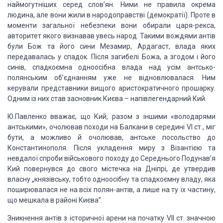
наймогутніших серед слов’ян. Ними не
правила окрема
людина, але вони жили в народоправстві (демократії). Проте в
моменти загальної небезпеки вони обирали царя-рекса,
авторитет якого визнавав
увесь народ. Такими вождями антів
були Бож та його сини Мезамир, Ардагаст,
влада яких
передавалась у спадок. Після загибелі Божа, а згодом і його
синів,
спадкоємна одноосібна влада над усім антсько-
полянським об’єднанням уже не
відновлювалася. Ним
керували представники вищого аристократичного прошарку.
Одним із них став засновник Києва – напівлегендарний Кий.
Ю.Павленко вважає, що Кий, разом з
іншими «володарями
антськими», очолював походи на Балкани в середині VI ст.,
міг
бути, а можливо й очолював, антське посольство до
Константинополя. Після
укладення миру з Візантією та
невдалої спроби військового походу до Середнього
Подунав’я
Кий повернувся до свого містечка на Дніпрі, де утвердив
власну
„князівську, тобто одноосібну та спадкоємну владу, яка
поширювалася не на всіх
полян-антів, а лише на ту їх частину,
що мешкала в районі Києва”.
Зникнення антів з історичної арени на
початку VII ст. значною