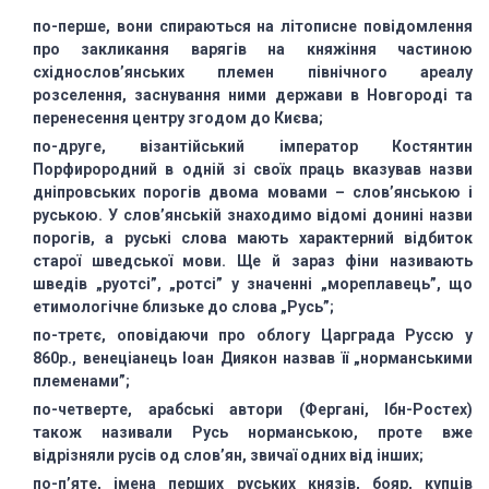
по-перше, вони спираються на літописне
повідомлення
про закликання варягів на княжіння частиною
східнослов’янських
племен північного ареалу
розселення, заснування ними держави в Новгороді та
перенесення центру згодом до Києва;
по-друге, візантійський імператор
Костянтин
Порфирородний в одній зі своїх праць вказував назви
дніпровських
порогів двома мовами – слов’янською і
руською. У слов’янській знаходимо відомі
донині назви
порогів, а руські слова мають характерний відбиток
старої
шведської мови. Ще й зараз фіни називають
шведів „руотсі”, „ротсі” у значенні
„мореплавець”, що
етимологічне близьке до слова „Русь”;
по-третє, оповідаючи про облогу Царграда
Руссю у
860р., венеціанець Іоан Диякон назвав її „норманськими
племенами”;
по-четверте, арабські автори (Фергані,
Ібн-Ростех)
також називали Русь норманською, проте вже
відрізняли русів од
слов’ян, звичаї одних від інших;
по-п’яте, імена перших руських князів,
бояр, купців