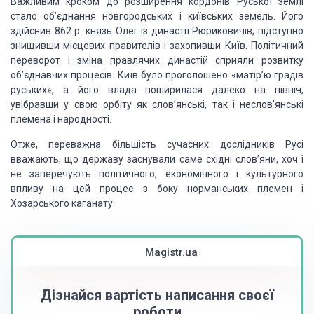
Важливим кроком до розширення кордонів
Руської землі
стало об’єднання новгородських і київських земель. Його
здійснив
862 р. князь Олег із династії Рюриковичів, підступно
знищивши місцевих
правителів і захопивши Київ. Політичний
переворот і зміна правлячих династій
сприяли розвитку
об’єднавчих процесів. Київ було проголошено «матір’ю градів
руських», а його влада поширилася далеко на північ,
увібравши у свою орбіту як
слов’янські, так і неслов’янські
племена і народності.
Отже, переважна більшість сучасних дослідників
Русі
вважають, що державу заснували саме східні слов’яни, хоч і
не заперечують
політичного, економічного і культурного
впливу на цей процес з боку норманських
племен і
Хозарського каганату.
Magistr.ua
Дізнайся вартість написання своєї
роботи