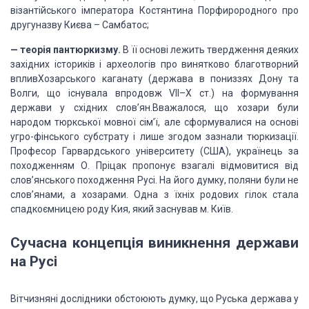
візантійського імператора Костянтина
Порфирородного про
другуназву Києва – Самбатос;
—
теорія
пантюркизму.
В її основі лежить твердження деяких
західних
істориків і археологів про винятково благотворний
впливХозарського каганату
(держава в пониззях Дону та
Волги, що існувала впродовж VII–X ст.) на
формування
держави у східних слов’ян.Вважалося, що хозари були
народом
тюркської мовної сім’ї, але сформувалися на основі
угро-фінського субстрату і
лише згодом зазнали тюркизації.
Професор Гарвардського університету (США),
українець за
походженням О. Пріцак пропонує взагалі відмовитися від
слов’янського
походження Русі. На його думку, поляни були не
слов’янами, а хозарами. Одна з
їхніх родових гілок стала
спадкоємницею роду Кия, який заснував м. Київ.
Сучасна
концепція
виникнення держави
на Русі
Вітчизняні дослідники обстоюють думку, що
Руська держава у