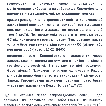
голосувати
та висувати свою кандидатуру на
муніципальних виборах та на виборах до Європейського
парламенту в державі-члені, де громадянин мешкає;
право громадянина на дипломатичний
та консульський
захист іншої держави-члена на території третіх держав у
випадку,
якщо його держава не представлена у цій
третій країні. При цьому слід розрізняти
громадянство
ЄС від «ринкового громадянства». Так, останнє мають
усі, хто бере участь
у внутрішньому ринку ЄС (фізичні або
юридичні особи) (стст. 20-25 ДФЄС);
посилення ролі Європейського парламенту
через
запровадження процедури сумісного прийняття рішень
(co-decisionprocedure).
Відповідно до цієї процедури,
Європейський Парламент отримав однакове з Радою
міністрів
право брати участь у законодавчій діяльності.
Також, Європейський парламент отримав
право брати
участь при призначенні Комісії (ст. 294 ДФЄС).
Суд ЄС отримав право запроваджувати санкції
щодо
держави, яка порушила свої забов’язання, які виникли
відповідно до положень
установчих договорів (ст. 260 ДФЕС).