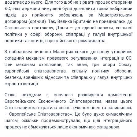
додатках до нього. Для
того щоб не зірвати процес створення
ЄС, інші держави вимушені були дозволити такий
вибірковий
підхід до прийняття зобов’язань за Маастрихтським
договором (opt-out).
Так, Велика Британія не приєдналась до
Соціального протоколу; Данія – до єдиної
валюти, спільної
політики у сфері оборони, співпраці у галузі внутрішньої
політики
та юстиції, європейського громадянства.
З набранням чинності Маастрихтського договору утворився
складний механізм правового
регулювання інтеграції в ЄС.
Цей механізм охоплював, так звані, три опори Союзу:
європейські співтовариства, спільну політику оборони,
безпеки, зовнішніх відносин
та співпрацю у галузі внутрішніх
справ та юстиції.
Отже, виходячи з значного
розширення компетенції
Європейського Економічного Співтовариства, назва цього
Співтовариства
втратила слово «Економічне» та залишилось
– Європейське Співтовариство». Це було
дуже символічним
шагом, оскільки продемонструвало, що цілі інтеграційного
процесу
не обмежуються лише економічною складовою.