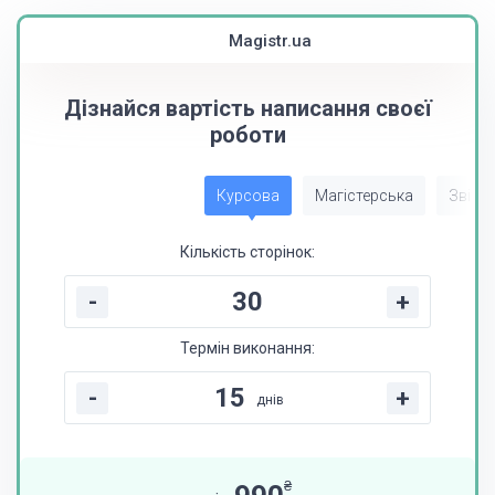
Magistr.ua
Дізнайся вартість написання своєї
роботи
Курсова
Магістерська
Звіт з
Кількість сторінок:
-
+
Термін виконання:
-
+
днів
₴