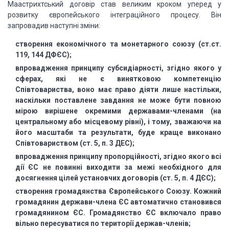
Маастрихтський договір став великим кроком уперед у
розвитку європейського інтеграційного
процесу. Він
запровадив наступні зміни:
створення економічного та монетарного
союзу (ст.ст.
119, 144 ДФЄС);
впровадження принципу субсидіарності,
згідно якого у
сферах, які не є винятковою компетенцію
Співтовариства, воно має
право діяти лише настільки,
наскільки поставлене завдання не може бути повною
мірою
вирішене окремими державами-членами (на
центральному або місцевому рівні), і тому,
зважаючи на
його масштаби та результати, буде краще виконано
Співтовариством (ст.
5, п. 3 ДЕС);
впровадження принципу пропорційності,
згідно якого всі
дії ЄС не повинні виходити за межі необхідного для
досягнення цілей
установчих договорів (ст. 5, п. 4 ДЄС);
створення громадянства Європейського
Союзу. Кожний
громадянин держави-члена ЄС автоматично становився
громадянином ЄС.
Громадянство ЄС включало право
вільно пересуватися по території держав-членів;