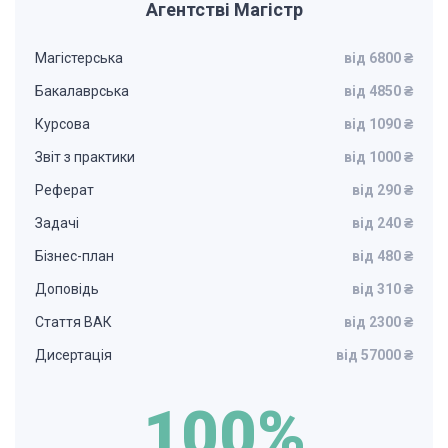
Агентстві Магістр
Магістерська
від 6800 ₴
Бакалаврська
від 4850 ₴
Курсова
від 1090 ₴
Звіт з практики
від 1000 ₴
Реферат
від 290 ₴
Задачі
від 240 ₴
Бізнес-план
від 480 ₴
Доповідь
від 310 ₴
Стаття ВАК
від 2300 ₴
Дисертація
від 57000 ₴
100%