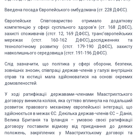
Введена посада Європейського омбудсмана
(ст. 228 ДФЄС).
Європейське Співтовариство отримало додаткову
компетенцію у сфері суспільного здоров’я (ст. 168 ДФЕС),
захисті споживачів (стст.
12, 169 ДФЄС), транс’європейських
мережах (стст. 160-162 ДФЄС),дослідженнях та
технологічному
розвитку (стст. 179-190 ДФЄС), захисту
навколишнього середовища (стст. 191-196 ДФЄС).
Слід зазначити, що політика у сфері оборони, безпеки,
зовнішніх зносин, співпраці
держав-членів у галузі внутрішніх
справ та юстиції мала здійснюватися на основі
окремих
домовленостей.
У ході ратифікації державами-членами Маастрихтського
договору виникла колізія,
яка суттєво вплинула на подальший
розвиток правового механізму європейської інтеграції,
що
здійснюється в межах ЄС. Декілька держав-членів ЄС – Данія,
Велика Британія та
Ірландія – умовою своєї ратифікації
договору поставили відмову від приєднання до
деяких
положень, закріплених у Маастрихтському договорі та