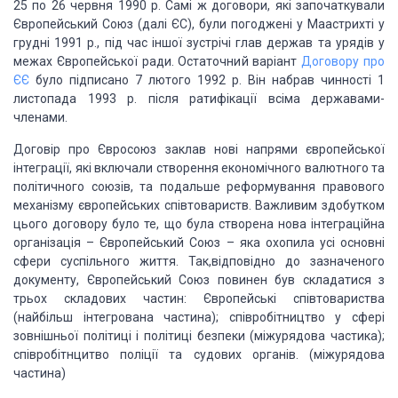
25 по 26 червня 1990 р. Са­мі ж договори, які започаткували
Європейський
Союз (далі ЄС), були погоджені у Маастрихті у
грудні 1991 р., під час іншої зустрічі
глав держав та урядів у
межах Європейської ради. Остаточний варіант
Договору про
ЄЄ
було підписа­но 7 лютого 1992 р. Він набрав чинності 1
листопада 1993 р. після
рати­фікації всіма державами-
членами.
Договір про Євросоюз заклав нові на­прями
європейської
інтеграції, які включали створення економічного валютного та
політичного
союзів, та подальше реформування правового
механізму європейських співтовариств.
Важливим здобутком
цього договору було те, що була створена нова інтеграційна
організація
– Європейський Союз – яка охопила усі основні
сфери суспільного життя. Так,відповідно
до зазначеного
документу, Європейський Союз повинен був складатися з
трьох складових
частин: Європейські співтовариства
(найбільш інтегрована частина); співробітництво
у сфері
зовнішньої політиці і політиці безпеки (міжурядова частика);
співробітнцитво
поліції та судових органів. (міжурядова
частина)