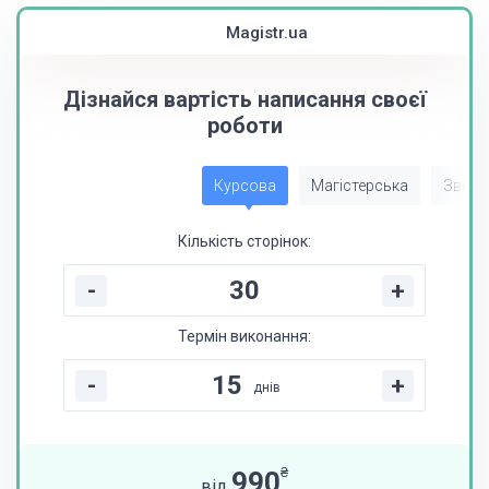
Magistr.ua
Дізнайся вартість написання своєї
роботи
Курсова
Магістерська
Звіт з
Кількість сторінок:
-
+
Термін виконання:
-
+
днів
₴
990
від