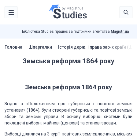
Бібліотека Studies працює за підтримки агентства
Magistr.ua
Головна
Шпаргалки
Історія держ. і права зар-х країн (Шп
Земська реформа 1864 року
Земська
реформа 1864 року
Згідно з «Положенням
про губернські і повітові земські
установи» (1864), були створені губернські та
повітові земські
збори та земські управи. В основу виборчої системи були
покладені
виборні,
майнові
(цензові)
та
станові
засади.
Виборці ділилися
на 3 курії: повітових землевласників, міських