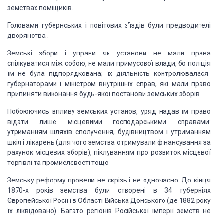
земствах поміщиків.
Головами губернських
і повітових з’їздів були
предводителі
дворянства
.
Земські збори
і управи як установи не мали права
спілкуватися між собою, не мали примусової влади,
бо
поліція
їм не була підпорядкована; їх діяльність контролювалася
губернаторами
і міністром внутрішніх справ, які мали право
припиняти виконання
будь-якої постанови земських зборів.
Побоюючись впливу
земських установ, уряд надав їм право
відати лише місцевими господарськими справами:
утриманням шляхів сполучення, будівництвом і утриманням
шкіл і лікарень (для чого
земства отримували фінансування за
рахунок місцевих зборів), піклуванням про розвиток
місцевої
торгівлі та промисловості тощо.
Земську реформу
провели не скрізь і не одночасно. До кінця
1870-х
років
земства були створені в 34
губерніях
Європейської Росії і в
Області Війська Донського
(де 1882 року
їх ліквідовано). Багато регіонів Російської
імперії земств не