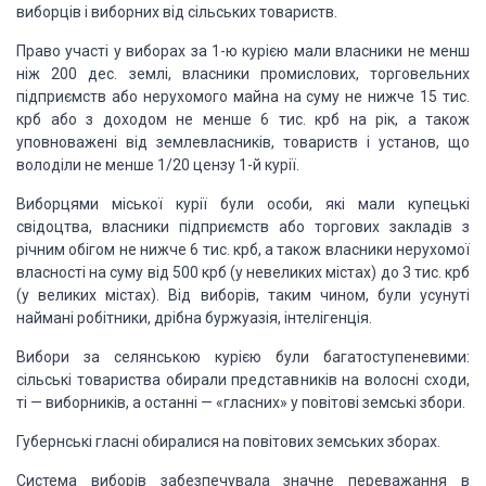
виборців і виборних від сільських
товариств.
Право участі
у виборах за 1-ю курією мали власники не менш
ніж 200
дес.
землі, власники промислових, торговельних
підприємств або нерухомого майна
на суму не нижче 15 тис.
крб або з доходом не менше 6 тис. крб на рік, а також
уповноважені
від землевласників, товариств і установ, що
володіли не менше 1/20 цензу 1-й курії.
Виборцями міської
курії були особи, які мали купецькі
свідоцтва, власники підприємств або торгових
закладів з
річним обігом не нижче 6 тис. крб, а також власники нерухомої
власності
на суму від 500 крб (у невеликих містах) до 3 тис. крб
(у великих містах). Від виборів,
таким чином, були усунуті
наймані робітники, дрібна буржуазія, інтелігенція.
Вибори за селянською
курією були багатоступеневими:
сільські товариства обирали представників на волосні
сходи,
ті — виборників, а останні — «гласних» у повітові земські збори.
Губернські гласні
обиралися на повітових земських зборах.
Система виборів
забезпечувала значне переважання в