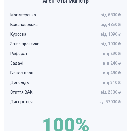
Агентстві Магістр
Магістерська
від 6800 ₴
Бакалаврська
від 4850 ₴
Курсова
від 1090 ₴
Звіт з практики
від 1000 ₴
Реферат
від 290 ₴
Задачі
від 240 ₴
Бізнес-план
від 480 ₴
Доповідь
від 310 ₴
Стаття ВАК
від 2300 ₴
Дисертація
від 57000 ₴
100%