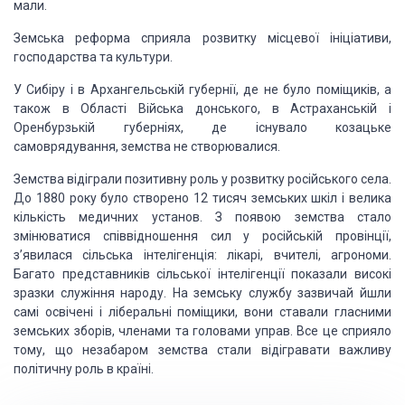
мали.
Земська реформа
сприяла розвитку місцевої ініціативи,
господарства та культури.
У Сибіру і в Архангельській губернії, де не було
поміщиків, а
також в Області Війська донського, в Астраханській і
Оренбурзькій губерніях,
де існувало козацьке
самоврядування, земства не створювалися.
Земства відіграли позитивну роль у розвитку російського
села.
До 1880 року було створено 12 тисяч земських шкіл і велика
кількість медичних
установ. З появою земства стало
змінюватися співвідношення сил у російській провінції,
з’явилася сільська інтелігенція: лікарі, вчителі, агрономи.
Багато представників
сільської інтелігенції показали високі
зразки служіння народу. На земську службу
зазвичай йшли
самі освічені і ліберальні поміщики, вони ставали гласними
земських
зборів, членами та головами управ. Все це сприяло
тому, що незабаром земства стали
відігравати важливу
політичну роль в країні.