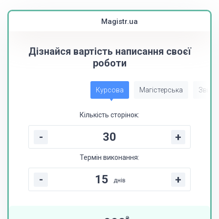
Magistr.ua
Дізнайся вартість написання своєї
роботи
Курсова
Магістерська
Звіт з
Кількість сторінок:
-
+
Термін виконання:
-
+
днів
₴