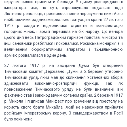
округом силою припинити
безлади. У цьому розпорядженні
імператора, яке, по суті, спровокувало подальші події
Лютневої революції, проявилося повне нерозуміння ним і його
найближчими радниками
реальної ситуації в країні. 27 лютого
1917 р. солдати відмовилися стріляти в маніфестацію
голодних жінок, і армія перейшла на бік народу. До вечора
цього дня весь Петроградський
гарнізон повстав, міністри та
інші сановники розбіглися і поховалися, Російська
монархія з її
величезним бюрократичним апаратом і 12-мільйонною
армією розвалилася
в один день.
27 лютого 1917 р. на
засіданні Думи був створений
Тимчасовий комітет Державної Думи, а 2 березня утворено
Тимчасовий уряд, який мав до скликання Установчих зборів
здійснювати виконавчо-розпорядчі
функції. Так як
повноваження Тимчасового уряду не були визначені, він
фактично став
і законодавчим органом країни. 2 березня 1917
р. Микола II підписав Маніфест про
зречення від престолу на
користь свого брата Михайла, який не наважився прийняти
російську імператорську корону. З самодержавством в Росії
було покінчено.