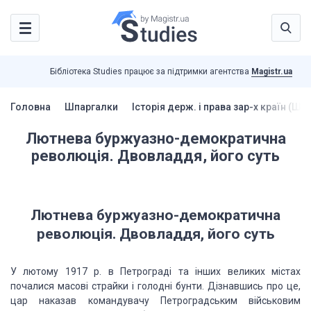
Бібліотека Studies працює за підтримки агентства
Magistr.ua
Головна
Шпаргалки
Історія держ. і права зар-х країн (Шп
Лютнева буржуазно-демократична
революція. Двовладдя, його суть
Лютнева буржуазно-демократична
революція. Двовладдя, його
суть
У лютому 1917 р. в
Петрограді та інших великих містах
почалися масові страйки і голодні бунти. Дізнавшись
про це,
цар наказав командувачу Петроградським військовим