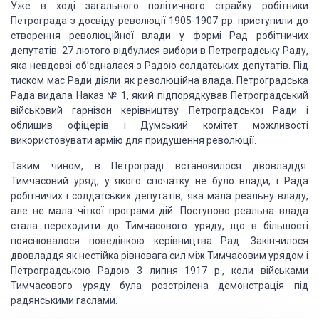
Уже в ході загального
політичного страйку робітники
Петрограда з досвіду революції 1905-1907 рр. приступили
до
створення революційної влади у формі Рад робітничих
депутатів. 27 лютого відбулися
вибори в Петроградську Раду,
яка невдовзі об’єдналася з Радою солдатських депутатів.
Під
тиском мас Ради діяли як революційна влада. Петроградська
Рада видала Наказ
№ 1, який підпорядкував Петроградський
військовий гарнізон керівництву Петроградської
Ради і
облишив офіцерів і Думський комітет можливості
використовувати армію для
придушення революції.
Таким чином, в Петрограді встановилося двовладдя:
Тимчасовий уряд, у якого спочатку не було влади, і Рада
робітничих і солдатських
депутатів, яка мала реальну владу,
але не мала чіткої програми дій. Поступово реальна
влада
стала переходити до Тимчасового уряду, що в більшості
пояснювалося поведінкою
керівництва Рад. Закінчилося
двовладдя як нестійка рівновага сил між Тимчасовим
урядом і
Петроградською Радою 3 липня 1917 р., коли військами
Тимчасового уряду
була розстрілена демонстрація під
радянськими гаслами.