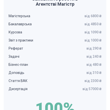
Агентстві Магістр
Магістерська
від 6800 ₴
Бакалаврська
від 4850 ₴
Курсова
від 1090 ₴
Звіт з практики
від 1000 ₴
Реферат
від 290 ₴
Задачі
від 240 ₴
Бізнес-план
від 480 ₴
Доповідь
від 310 ₴
Стаття ВАК
від 2300 ₴
Дисертація
від 57000 ₴
100%