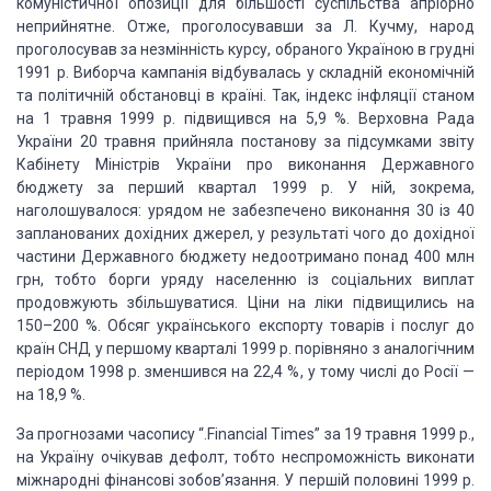
комуністичної опозиції для більшості суспільства
апріорно
неприйнятне. Отже, проголосувавши за Л. Кучму, народ
проголосував за незмінність
курсу, обраного Україною в грудні
1991 р. Виборча кампанія відбувалась у складній
економічній
та політичній обстановці в країні. Так, індекс інфляції станом
на 1
травня 1999 р. підвищився на 5,9 %. Верховна Рада
України 20 травня прийняла постанову
за підсумками звіту
Кабінету Міністрів України про виконання Державного
бюджету
за перший квартал 1999 р. У ній, зокрема,
наголошувалося: урядом не забезпечено
виконання 30 із 40
запланованих дохідних джерел, у результаті чого до дохідної
частини
Державного бюджету недоотримано понад 400 млн
грн, тобто борги уряду населенню із
соціальних виплат
продовжують збільшуватися. Ціни на ліки підвищились на
150–200
%. Обсяг українського експорту товарів і послуг до
країн СНД у першому кварталі
1999 р. порівняно з аналогічним
періодом 1998 р. зменшився на 22,4 %, у тому числі
до Росії —
на 18,9 %.
За прогнозами часопису “.Financial Times” за 19 травня
1999 р.,
на Україну очікував дефолт, тобто неспроможність виконати
міжнародні фінансові
зобов’язання. У першій половині 1999 р.