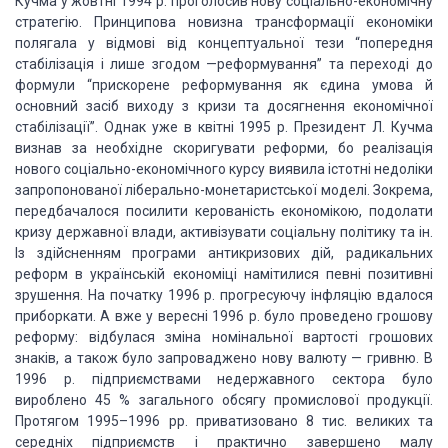
Кучма у жовтні 1994 р. проголосив нову соціально-економічну
стратегію.
Принципова новизна трансформації економіки
полягала у відмові від концептуальної
тези “попередня
стабілізація і лише згодом —реформування” та переході до
формули
“прискорене реформування як єдина умова й
основний засіб виходу з кризи та досягнення
економічної
стабілізації”. Однак уже в квітні 1995 р. Президент Л. Кучма
визнав
за необхідне скоригувати реформи, бо реалізація
нового соціально-економічного курсу
виявила істотні недоліки
запропонованої ліберально-монетаристської моделі. Зокрема,
передбачалося посилити керованість економікою, подолати
кризу державної влади, активізувати
соціальну політику та ін.
Із здійсненням програми антикризових дій, радикальних
реформ в українській економіці намітилися певні позитивні
зрушення. На початку 1996
р. прогресуючу інфляцію вдалося
приборкати. А вже у вересні 1996 р. було проведено
грошову
реформу: відбулася зміна номінальної вартості грошових
знаків, а також було
запроваджено нову валюту — гривню. В
1996 р. підприємствами недержавного сектора
було
вироблено 45 % загального обсягу промислової продукції.
Протягом 1995–1996
рр. приватизовано 8 тис. великих та
середніх підприємств і практично завершено малу