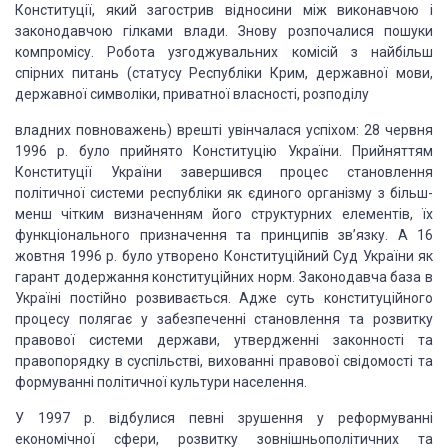
Конституції, який загострив відносини між виконавчою і
законодавчою
гілками влади. Знову розпочалися пошуки
компромісу. Робота узгоджувальних комісій
з найбільш
спірних питань (статусу Республіки Крим, державної мови,
державної символіки,
приватної власності, розподілу
владних повноважень) врешті увінчалася успіхом: 28 червня
1996 р. було прийнято
Конституцію України. Прийняттям
Конституції України завершився процес становлення
політичної системи республіки як єдиного організму з більш-
менш чітким визначенням
його структурних елементів, їх
функціонального призначення та принципів зв’язку.
А 16
жовтня 1996 р. було утворено Конституційний Суд України як
гарант додержання
конституційних норм. Законодавча база в
Україні постійно розвивається. Адже суть
конституційного
процесу полягає у забезпеченні становлення та розвитку
правової
системи держави, утвердженні законності та
правопорядку в суспільстві, вихованні
правової свідомості та
формуванні політичної культури населення.
У 1997 р. відбулися певні зрушення у реформуванні
економічної сфери, розвитку
зовнішньополітичних та