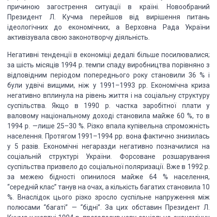
причиною загострення ситуації в країні. Новообраний
Президент Л. Кучма
перейшов від вирішення питань
ідеологічних до економічних, а Верховна Рада України
активізувала свою законотворчу діяльність.
Негативні тенденції в економіці дедалі більше посилювалися;
за шість місяців
1994 р. темпи спаду виробництва порівняно з
відповідним періодом попереднього року
становили 36 % і
були удвічі вищими, ніж у 1991–1993 рр. Економічна криза
негативно
вплинула на рівень життя і на соціальну структуру
суспільства. Якщо в 1990 р. частка
заробітної плати у
валовому національному доході становила майже 60 %, то в
1994
р. —лише 25–30 %. Різко впала купівельна спроможність
населення. Протягом 1991–1994
рр. вона фактично знизилась
у 5 разів. Економічні негаразди негативно позначилися
на
соціальній структурі України. Форсоване розшарування
суспільства призвело до
соціальної поляризації. Вже в 1992 р.
за межею бідності опинилося майже 64 % населення,
“середній клас” танув на очах, а кількість багатих становила 10
%. Внаслідок цього
різко зросло суспільне напруження між
полюсами “багаті” — “бідні”. За цих обставин
Президент Л.