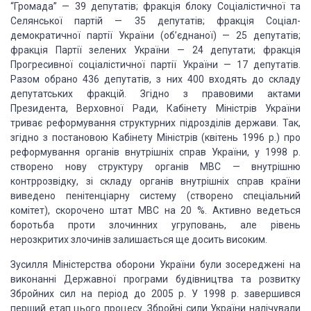
“Громада” — 39 депутатів; фракція блоку Соціалістичної та
Селянської
партій — 35 депутатів; фракція Соціал-
демократичної партії України (об’єднаної)
— 25 депутатів;
фракція Партії зелених України — 24 депутати; фракція
Прогресивної
соціалістичної партії України — 17 депутатів.
Разом обрано 436 депутатів, з них
400 входять до складу
депутатських фракцій. Згідно з правовими актами
Президента,
Верховної Ради, Кабінету Міністрів України
триває реформування структурних підрозділів
держави. Так,
згідно з постановою Кабінету Міністрів (квітень 1996 р.) про
реформування
органів внутрішніх справ України, у 1998 р.
створено нову структуру органів МВС
— внутрішню
контррозвідку, зі складу органів внутрішніх справ країни
виведено пенітенціарну
систему (створено спеціальний
комітет), скорочено штат МВС на 20 %. Активно ведеться
боротьба проти злочинних угруповань, але рівень
нерозкритих злочинів залишається
ще досить високим.
Зусилля Міністерства оборони України були зосереджені на
виконанні Державної
програми будівництва та розвитку
Збройних сил на період до 2005 р. У 1998 р. завершився
перший етап цього процесу. Збройні сили України налічували