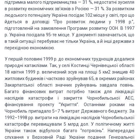
підтримка
малого підприємництва — 31 %, недостатні зусилля
в розвитку економічних зв’язків
з Росією — 31 %. За розвитком
людського потенціалу Україна посідає 102 місце у світі,
про що
йдеться в доповіді “Про розвиток людини у 1998 р.”,
підготовленій на замовлення
Програми розвитку ООН. В 1997
р. Україна посідала 95-те місце. У документі зазначається,
що
в такій ситуації перебуває не тільки Україна, а й інші держави з
перехідною економікою.
У першій половині 1999 р. до економічних труднощів додалися
природні катаклізми.
Так, у селі Костинці Чернівецької області
18 квітня 1999 р. величезний зсув на площі
5 км2 знищив 40
житлових будинків і частково зруйнував 65, в окремих районах
Закарпатської
області значних руйнувань завдала повінь.
Багато фінансових витрат потрібно також
для ліквідації
наслідків катастрофи і закриття Чорнобильської АЕС,
фінансування
проекту “Укриття”. Останніми роками на
Чорнобиль припадало 5–7 % витрат Державного
бюджету. За
1992–1998 рр. витрати на ліквідацію наслідків Чорнобильської
катастрофи
перевищували 5 млрд дол. У політичному житті
України також відбулося багато “потрясінь”.
Напередодні
слухання у Верховній Раді України подання Генеральної