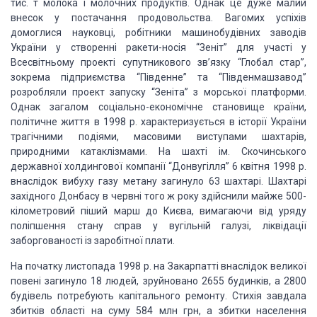
тис. т молока і молочних продуктів.
Однак це дуже малий
внесок у постачання продовольства. Вагомих успіхів
домоглися
науковці, робітники машинобудівних заводів
України у створенні ракети-носія “Зеніт”
для участі у
Всесвітньому проекті супутникового зв’язку “Глобал стар”,
зокрема підприємства
“Південне” та “Південмашзавод”
розробляли проект запуску “Зеніта” з морської платформи.
Однак загалом соціально-економічне становище країни,
політичне життя в 1998 р. характеризується
в історії України
трагічними подіями, масовими виступами шахтарів,
природними катаклізмами.
На шахті ім. Скочинського
державної холдингової компанії “Донвугілля” 6 квітня 1998
р.
внаслідок вибуху газу метану загинуло 63 шахтарі. Шахтарі
західного Донбасу в
червні того ж року здійснили майже 500-
кілометровий піший марш до Києва, вимагаючи
від уряду
поліпшення стану справ у вугільній галузі, ліквідації
заборгованості із
заробітної плати.
На початку листопада 1998 р. на Закарпатті внаслідок великої
повені загинуло
18 людей, зруйновано 2655 будинків, а 2800
будівель потребують капітального ремонту.
Стихія завдала
збитків області на суму 584 млн грн, а збитки населення