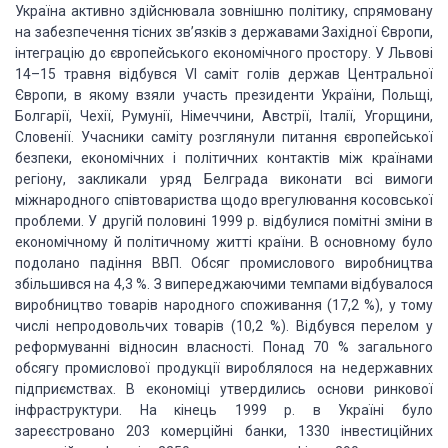
Україна активно здійснювала зовнішню політику,
спрямовану
на забезпечення тісних зв’язків з державами Західної Європи,
інтеграцію
до європейського економічного простору. У Львові
14–15 травня відбувся VІ саміт
голів держав Центральної
Європи, в якому взяли участь президенти України, Польщі,
Болгарії, Чехії, Румунії, Німеччини, Австрії, Італії, Угорщини,
Словенії. Учасники
саміту розглянули питання європейської
безпеки, економічних і політичних контактів
між країнами
регіону, закликали уряд Белграда виконати всі вимоги
міжнародного співтовариства
щодо врегулювання косовської
проблеми. У другій половині 1999 р. відбулися помітні
зміни в
економічному й політичному житті країни. В основному було
подолано падіння
ВВП. Обсяг промислового виробництва
збільшився на 4,3 %. З випереджаючими темпами
відбувалося
виробництво товарів народного споживання (17,2 %), у тому
числі непродовольчих
товарів (10,2 %). Відбувся перелом у
реформуванні відносин власності. Понад 70 %
загального
обсягу промислової продукції вироблялося на недержавних
підприємствах.
В економіці утвердились основи ринкової
інфраструктури. На кінець 1999 р. в Україні
було
зареєстровано 203 комерційні банки, 1330 інвестиційних