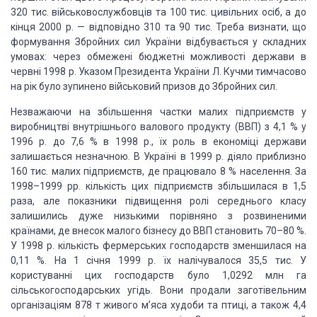
320 тис. військовослужбовців
та 100 тис. цивільних осіб, а до
кінця 2000 р. — відповідно 310 та 90 тис. Треба
визнати, що
формування Збройних сил України відбувається у складних
умовах: через
обмежені бюджетні можливості держави в
червні 1998 р. Указом Президента України
Л. Кучми тимчасово
на рік було зупинено військовий призов до Збройних сил.
Незважаючи на збільшення частки малих підприємств у
виробництві внутрішнього
валового продукту (ВВП) з 4,1 % у
1996 р. до 7,6 % в 1998 р., їх роль в економіці
держави
залишається незначною. В Україні в 1999 р. діяло приблизно
160 тис. малих
підприємств, де працювало 8 % населення. За
1998–1999 рр. кількість цих підприємств
збільшилася в 1,5
раза, але показники підвищення ролі середнього класу
залишились
дуже низькими порівняно з розвиненими
країнами, де внесок малого бізнесу до ВВП
становить 70–80 %.
У 1998 р. кількість фермерських господарств зменшилася на
0,11
%. На 1 січня 1999 р. їх налічувалося 35,5 тис. У
користуванні цих господарств було
1,0292 млн га
сільськогосподарських угідь. Вони продали заготівельним
організаціям
878 т живого м’яса худоби та птиці, а також 4,4