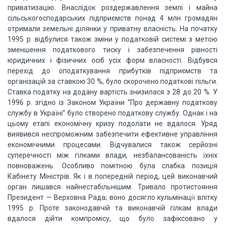
приватизацію. Внаслідок роздержавлення землі і майна
сільськогосподарських підприємств
понад 4 млн громадян
отримали земельні ділянки у приватну власність. На початку
1995 р. відбулися також зміни у податковій системі з метою
зменшення податкового
тиску і забезпечення рівності
юридичних і фізичних осіб усіх форм власності. Відбувся
перехід до оподаткування прибутків підприємств та
організацій за ставкою 30 %, було
скорочено податкові пільги.
Ставка податку на додану вартість знизилася з 28 до
20 %. У
1996 р. згідно із Законом України “Про державну податкову
службу в Україні”
було створено податкову службу. Однак і на
цьому етапі економічну кризу подолати
не вдалося. Уряд
виявився неспроможним забезпечити ефективне управління
економічними
процесами. Відчувалися також серйозні
суперечності між гілками влади, незбалансованість
їхніх
повноважень. Особливо помітною була слабка позиція
Кабінету Міністрів. Як
і в попередній період, цей виконавчий
орган лишався найнестабільнішим. Тривало протистояння
Президент — Верховна Рада; воно досягло кульмінації влітку
1995 р. Проте законодавчій
та виконавчій гілкам влади
вдалося дійти компромісу, що було зафіксовано у