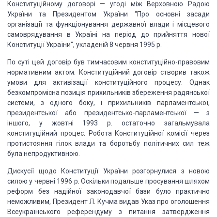
Конституційному
договорі — угоді між Верховною Радою
України та Президентом України “Про основні
засади
організації та функціонування державної влади і місцевого
самоврядування
в Україні на період до прийняття нової
Конституції України”, укладеній 8 червня
1995 р.
По суті цей договір був тимчасовим конституційно-правовим
нормативним актом.
Конституційний договір створив також
умови для активізації конституційного процесу.
Однак
безкомпромісна позиція прихильників збереження радянської
системи, з одного
боку, і прихильників парламентської,
президентської або президентсько-парламентської
— з
іншого, у жовтні 1993 р. остаточно загальмувала
конституційний процес. Робота
Конституційної комісії через
протистояння гілок влади та боротьбу політичних сил
теж
була непродуктивною.
Дискусії щодо Конституції України розгорнулися з новою
силою у червні 1996 р.
Оскільки подальше просування шляхом
реформ без надійної законодавчої бази було практично
неможливим, Президент Л. Кучма видав Указ про оголошення
Всеукраїнського референдуму
з питання затвердження