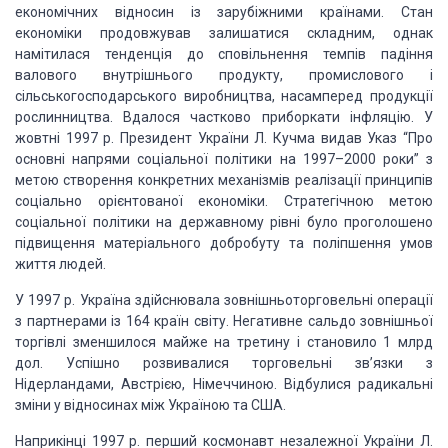
економічних відносин із зарубіжними країнами. Стан
економіки
продовжував залишатися складним, однак
намітилася тенденція до сповільнення темпів
падіння
валового внутрішнього продукту, промислового і
сільськогосподарського виробництва,
насамперед продукції
рослинництва. Вдалося частково приборкати інфляцію. У
жовтні
1997 р. Президент України Л. Кучма видав Указ “Про
основні напрями соціальної політики
на 1997–2000 роки” з
метою створення конкретних механізмів реалізації принципів
соціально орієнтованої економіки. Стратегічною метою
соціальної політики на державному
рівні було проголошено
підвищення матеріального добробуту та поліпшення умов
життя
людей.
У 1997 р. Україна здійснювала зовнішньоторговельні операції
з партнерами із
164 країн світу. Негативне сальдо зовнішньої
торгівлі зменшилося майже на третину
і становило 1 млрд
дол. Успішно розвивалися торговельні зв’язки з
Нідерландами,
Австрією, Німеччиною. Відбулися радикальні
зміни у відносинах між Україною та США.
Наприкінці 1997 р. перший космонавт незалежної України Л.