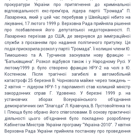
прокуратури України
про притягнення до кримінальної
відповідальності екс-прем’єра, лідера партії “Громада”
П.
Лазаренка, який у цей час перебував у Швейцарії нібито на
лікуванні, 17 лютого
1999 р. Верховна Рада прийняла рішення
про позбавлення його депутатської недоторканності.
П.
Лазаренко переїхав до США, де звернувся до імміграційної
служби з проханням про
надання політичного притулку. Ця
подія прискорила розкол у партії “Громада”. Її
колишні члени Ю.
Тимошенко та А. Турчинов заснували нову фракцію —
“Батьківщина”.
Розкол відбувся також і у Народному Русі. У
лютому1999 р. було створено фракцію
НРУ-2 на чолі з Ю.
Костенком. Після трагічної загибелі в автомобільній
катастрофі
25 березня В. Чорновола майже через тиждень —
2 квітня — лідером НРУ-1 у парламенті
став колишній міністр
закордонних справ Г. Удовенко. У березні 1999 р. на
установчих
зборах Всеукраїнського об’єднання
демократичних сил “Злагода” Л. Кравчука, В. Пустовойтенка
та
І. Плюща було обрано його співголовами. В основу практичної
діяльності цього
об’єднання було покладено розроблену
Кабінетом Міністрів України програму “Україна-2010”. 7 квітня
Верховна Рада
України прийняла постанову про проведення