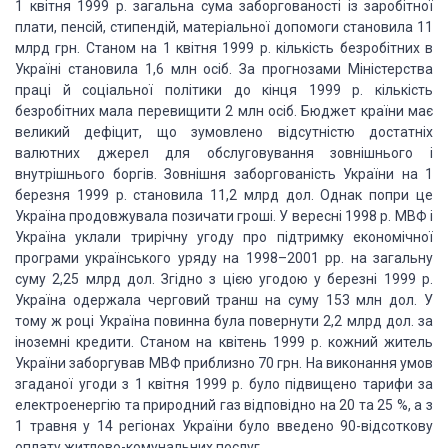
1 квітня
1999 р. загальна сума заборгованості із заробітної
плати, пенсій, стипендій, матеріальної
допомоги становила 11
млрд грн. Станом на 1 квітня 1999 р. кількість безробітних
в
Україні становила 1,6 млн осіб. За прогнозами Міністерства
праці й соціальної
політики до кінця 1999 р. кількість
безробітних мала перевищити 2 млн осіб. Бюджет
країни має
великий дефіцит, що зумовлено відсутністю достатніх
валютних джерел для
обслуговування зовнішнього і
внутрішнього боргів. Зовнішня заборгованість України
на 1
березня 1999 р. становила 11,2 млрд дол. Однак попри це
Україна продовжувала
позичати гроші. У вересні 1998 р. МВФ і
Україна уклали трирічну угоду про підтримку
економічної
програми українського уряду на 1998–2001 рр. на загальну
суму 2,25 млрд
дол. Згідно з цією угодою у березні 1999 р.
Україна одержала черговий транш на суму
153 млн дол. У
тому ж році Україна повинна була повернути 2,2 млрд дол. за
іноземні
кредити. Станом на квітень 1999 р. кожний житель
України заборгував МВФ приблизно
70 грн. На виконання умов
згаданої угоди з 1 квітня 1999 р. було підвищено тарифи
за
електроенергію та природний газ відповідно на 20 та 25 %, а з
1 травня у 14 регіонах
України було введено 90-відсоткову
оплату житлово-комунальних послуг.