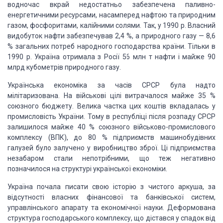
водночас вкрай недостатньо забезпечена паливно-
енергетичними
ресурсами, насамперед нафтою та природним
газом, фосфоритами, калійними солями.
Так, у 1990 р. Власний
видобуток нафти забезпечував 2,4 %, а природного газу — 8,6
% загальних потреб народного господарства країни. Тільки в
1990 р. Україна отримала
з Росії 56 млн т нафти і майже 90
млрд кубометрів природного газу.
Українська економіка за часів СРСР була надто
мілітаризована. На військові цілі
витрачалося майже 35 %
союзного бюджету. Велика частка цих коштів вкладалась у
промисловість
України. Тому в республіці після розпаду СРСР
залишилося майже 40 % союзного військово-промислового
комплексу (ВПК), до 80 % підприємств машинобудівних
галузей було залучено у виробництво
зброї. Ці підприємства
незабаром стали непотрібними, що теж негативно
позначилося
на структурі української економіки.
Україна почала писати свою історію з чистого аркуша, за
відсутності власних
фінансової та банківської систем,
управлінського апарату та економічної науки. Деформована
структура господарського комплексу, що дістався у спадок від