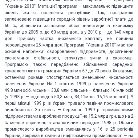
“Україна- 2010”. Мета цієї програми — максимально підвищити
рівень життя населення республіки. Так, програмою
заплановано підвищити середній
рівень заробітної плати до
60 %, збільшити загальний обсяг інвестицій в економіку
України до 2005 р. до 60 млрд дол., а у 2010 р. —до 140 млрд
дол. Причому частка
іноземного капіталу не повинна
перевищувати 25 млрд дол. Програма “Україна-2010” має три
основні напрямки:
оздоровлення підприємств, досягнення
економічної стабільності, структурні зміни
в економіці.
Програмою також передбачено збільшення середньої
тривалості життя громадян
України з 67 до 70 років. Як відомо,
останніми роками спостерігається зменшення
чисельності
населення України. На 1 жовтня 1999 р. населення України
49,8 млн осіб,
міське — 33,8 млн, сільське — близько 16 млн осіб
(у 1998 р. — відповідно 50,3 млн,
34,11млн і 16,16 млн осіб). У
перші місяці 1999 р. в Україні тривало падіння промислового
виробництва. За січень — березень 1999 р. промисловими
підприємствами вироблено
продукції на 15,2 млрд грн, що на 2
% менше порівняно з аналогічним періодом 1998
р. Обсяги
промислового виробництва зменшились у 16 із 25 регіонів
України, зокрема
в хімічній і нафтохімічній промисловості — на