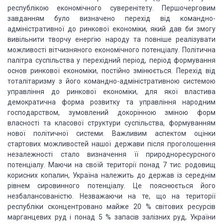
республікою економічного
суверенітету. Першочерговим
завданням було визначено перехід від командно-
адміністративної
до ринкової економіки, який дав би змогу
вивільнити творчу енергію народу та повніше
реалізувати
можливості вітчизняного економічного потенціалу. Політична
палітра суспільства
у перехідний період, період формування
основ ринкової економіки, постійно змінюється.
Перехід від
тоталітаризму з його командно-адміністративною системою
управління до
ринкової економіки, для якої властива
демократична форма розвитку та управління
народним
господарством, зумовлений докорінною зміною форм
власності та класової
структури суспільства, формуванням
нової політичної системи. Важливим аспектом оцінки
стартових можливостей нашої держави після проголошення
незалежності стало визначення
її природноресурсного
потенціалу. Маючи на своїй території понад 7 тис. родовищ
корисних копалин, Україна належить до держав із середнім
рівнем сировинного потенціалу.
Це пояснюється його
незбалансованістю. Незважаючи на те, що на території
республіки
сконцентровано майже 20 % світових ресурсів
марганцевих руд і понад 5 % запасів
залізних руд, України