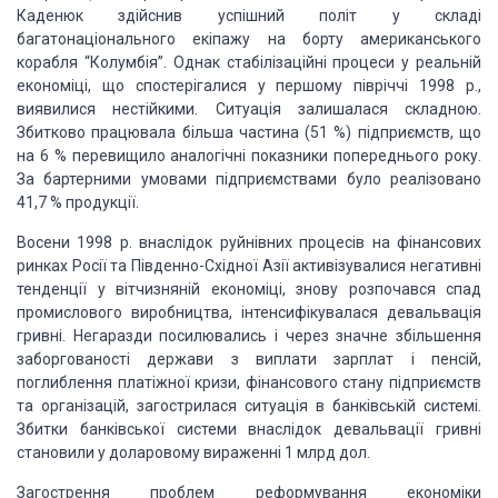
Каденюк здійснив успішний
політ у складі
багатонаціонального екіпажу на борту американського
корабля “Колумбія”.
Однак стабілізаційні процеси у реальній
економіці, що спостерігалися у першому півріччі
1998 р.,
виявилися нестійкими. Ситуація залишалася складною.
Збитково працювала
більша частина (51 %) підприємств, що
на 6 % перевищило аналогічні показники попереднього
року.
За бартерними умовами підприємствами було реалізовано
41,7 % продукції.
Восени 1998 р. внаслідок руйнівних процесів на фінансових
ринках Росії та Південно-Східної
Азії активізувалися негативні
тенденції у вітчизняній економіці, знову розпочався
спад
промислового виробництва, інтенсифікувалася девальвація
гривні. Негаразди посилювались
і через значне збільшення
заборгованості держави з виплати зарплат і пенсій,
поглиблення
платіжної кризи, фінансового стану підприємств
та організацій, загострилася ситуація
в банківській системі.
Збитки банківської системи внаслідок девальвації гривні
становили
у доларовому вираженні 1 млрд дол.
Загострення проблем реформування економіки