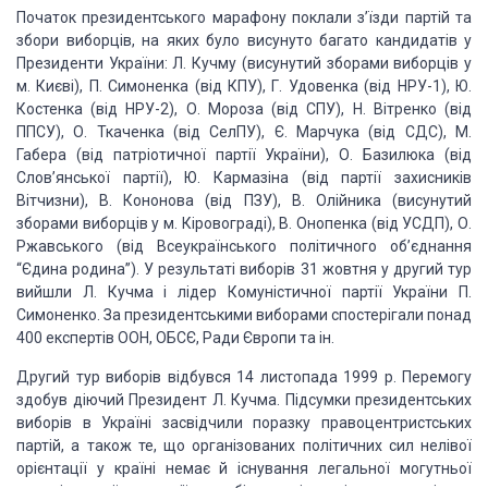
Початок президентського марафону поклали з’їзди партій та
збори виборців, на
яких було висунуто багато кандидатів у
Президенти України: Л. Кучму (висунутий зборами
виборців у
м. Києві), П. Симоненка (від КПУ), Г. Удовенка (від НРУ-1), Ю.
Костенка
(від НРУ-2), О. Мороза (від СПУ), Н. Вітренко (від
ППСУ), О. Ткаченка (від СелПУ),
Є. Марчука (від СДС), М.
Габера (від патріотичної партії України), О. Базилюка (від
Слов’янської партії), Ю. Кармазіна (від партії захисників
Вітчизни), В. Кононова
(від ПЗУ), В. Олійника (висунутий
зборами виборців у м. Кіровограді), В. Онопенка
(від УСДП), О.
Ржавського (від Всеукраїнського політичного об’єднання
“Єдина родина”).
У результаті виборів 31 жовтня у другий тур
вийшли Л. Кучма і лідер Комуністичної
партії України П.
Симоненко. За президентськими виборами спостерігали понад
400
експертів ООН, ОБСЄ, Ради Європи та ін.
Другий тур виборів відбувся 14 листопада 1999 р. Перемогу
здобув діючий Президент
Л. Кучма. Підсумки президентських
виборів в Україні засвідчили поразку правоцентристських
партій, а також те, що організованих політичних сил нелівої
орієнтації у країні
немає й існування легальної могутньої