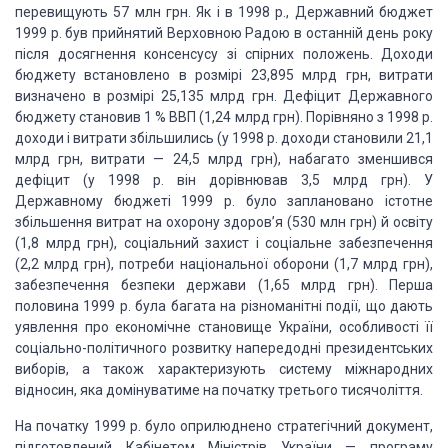
перевищують
57 млн грн. Як і в 1998 р., Державний бюджет
1999 р. був прийнятий Верховною Радою
в останній день року
після досягнення консенсусу зі спірних положень. Доходи
бюджету
встановлено в розмірі 23,895 млрд грн, витрати
визначено в розмірі 25,135 млрд грн.
Дефіцит Державного
бюджету становив 1 % ВВП (1,24 млрд грн). Порівняно з 1998 р.
доходи і витрати збільшились (у 1998 р. доходи становили 21,1
млрд грн, витрати
— 24,5 млрд грн), набагато зменшився
дефіцит (у 1998 р. він дорівнював 3,5 млрд
грн). У
Державному бюджеті 1999 р. було заплановано істотне
збільшення витрат на
охорону здоров’я (530 млн грн) й освіту
(1,8 млрд грн), соціальний захист і соціальне
забезпечення
(2,2 млрд грн), потреби національної оборони (1,7 млрд грн),
забезпечення
безпеки держави (1,65 млрд грн). Перша
половина 1999 р. була багата на різноманітні
події, що дають
уявлення про економічне становище України, особливості її
соціально-політичного
розвитку напередодні президентських
виборів, а також характеризують систему міжнародних
відносин, яка домінуватиме на початку третього тисячоліття.
На початку 1999 р. було оприлюднено стратегічний документ,
підготовлений Кабінетом
Міністрів України — програму