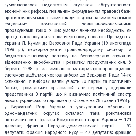
зумовлювалося недостатнім ступенем
обгрунтованості
економічних реформ, повільним формуванням правової бази,
протистоянням
між гілками влади, недосконалим механізмом
соціальних компенсацій, зовнішньоекономічними
прорахунками тощо. У цих умовах виникла необхідність, як
про це наголошується у
позачерговому посланні Президента
України Л. Кучми до Верховної Ради України (19
листопада
1998 р.), переорієнтувати грошово-кредитну систему та
бюджетно-фінансову
політику на безпосереднє сприяння
відновленню виробництва і розвитку продуктивних
сил. У
березні 1998 р. за змішаною мажоритарно-пропорційною
системою відбулися чергові
вибори до Верховної Ради 14-го
скликання. У виборах взяли участь 30 партій та політичних
блоків, громадських організацій, але перемогу одержали
представники 8 партій, що
й визначило політичний спектр
нового українського парламенту. Станом на 28 травня
1998 р.
у Верховній Раді України з урахуванням обраних в
одномандатних округах склалася
така розстановка
політичних сил: фракція Комуністичної партії України — 121
депутат;
фракція Народно-демократичної партії — 92
депутати; фракція Народного Руху — 47
депутатів; фракція