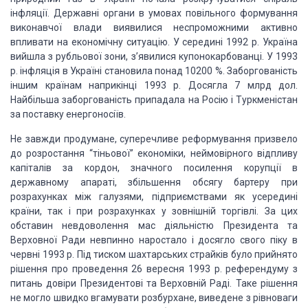
інфляції. Державні органи в умовах повільного формування
виконавчої влади виявилися неспроможними активно
впливати на економічну ситуацію.
У середині 1992 р. Україна
вийшла з рубльової зони, з’явилися купонокарбованці.
У 1993
р. інфляція в Україні становила понад 10200 %. Заборгованість
іншим країнам
наприкінці 1993 р. Досягла 7 млрд дол.
Найбільша заборгованість припадала на Росію
і Туркменістан
за поставку енергоносіїв.
Не завжди продумане, суперечливе реформування призвело
до розростання “тіньової”
економіки, неймовірного відпливу
капіталів за кордон, значного посилення корупції
в
державному апараті, збільшення обсягу бартеру при
розрахунках між галузями, підприємствами
як усередині
країни, так і при розрахунках у зовнішній торгівлі. За цих
обставин
невдоволення мас діяльністю Президента та
Верховної Ради невпинно наростало і досягло
свого піку в
червні 1993 р. Під тиском шахтарських страйків було прийнято
рішення
про проведення 26 вересня 1993 р. референдуму з
питань довіри Президентові та Верховній
Раді. Таке рішення
не могло швидко вгамувати розбурхане, виведене з рівноваги