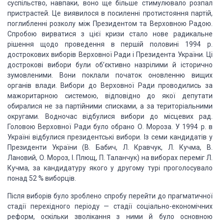
суспільство,
навпаки, воно ще більше стимулювало розпал
пристрастей. Це виявилося в посиленні
протистояння партій,
поглибленні розколу між Президентом та Верховною Радою.
Спробою
вирватися з цієї кризи стало нове радикальне
рішення щодо проведення в першій половині
1994 р.
дострокових виборів Верховної Ради і Президента України. Ці
дострокові вибори
були об’єктивно назрілими й історично
зумовленими. Вони поклали початок оновленню
вищих
органів влади. Вибори до Верховної Ради проводились за
мажоритарною системою,
відповідно до якої депутати
обиралися не за партійними списками, а за територіальними
округами. Водночас відбулися вибори до місцевих рад.
Головою Верховної Ради було
обрано О. Мороза. У 1994 р. в
Україні відбулися президентські вибори. Із семи кандидатів
у
Президенти України (В. Бабич, Л. Кравчук, Л. Кучма, В.
Лановий, О. Мороз, І. Плющ,
П. Таланчук) на виборах переміг Л.
Кучма, за кандидатуру якого у другому турі проголосувало
понад 52 % виборців.
Після виборів було зроблено спробу перейти до прагматичної
стадії перехідного
періоду — стадії соціально-економічних
реформ, оскільки зволікання з ними й було
основною