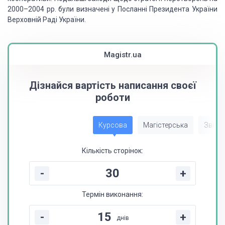
2000–2004 рр. були визначені у Посланні
Президента України
Верховній Раді України.
Magistr.ua
Дізнайся вартість написання своєї
роботи
Курсова
Магістерська
Звіт з
Кількість сторінок:
-
+
Термін виконання:
-
+
днів