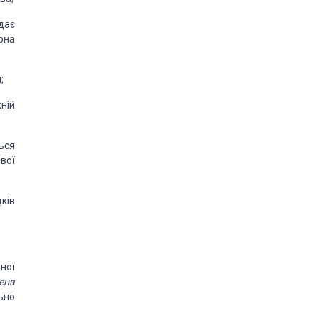
дає
рна
;
ній
ься
ивої
дків
ної
ена
ьно