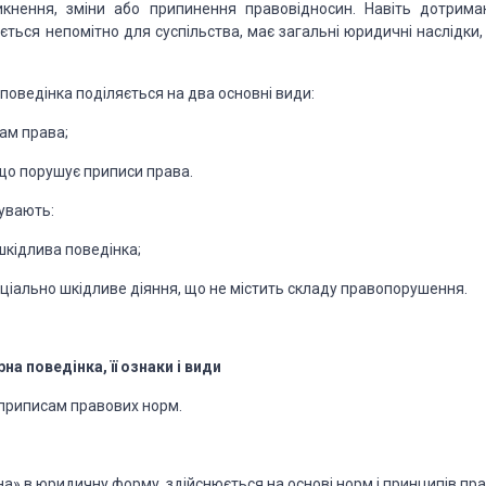
ик
нення, зміни або припинення
правовідносин. Навіть дотри
ма
ається непомітно для суспільства,
має загальні юридичні
наслідки,
поведінка поділяється на два основні види:
ам права;
що порушує приписи права.
у­вають:
шкідлива поведінка;
ціально шкідливе діяння, що не містить складу правопо
рушення.
на поведінка, її ознаки
і види
приписам правових норм.
на» в юридичну форму, здійснюється
на основі норм і прин
ципів пра