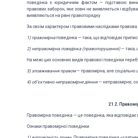
поведінка є юридичним фактом — підставою
вин
правових заборон, яке зовні не виявляється і відбув
виявляються на рівні правопорядку.
За своїм характером і
правовими наслідками правова
1) правомірна
поведінка
—
така, що відповідає припи
с
2)
неправомірна поведінка
(правопорушення)
—
така,
На межі цих основних
видів правової поведінки переб
3)
зловживання правом
—
правомірна, але соціально
4)
об’єктивно неправомірне діяння
—
неправомірне,
со
21.2.
Правомір
Правомірна поведінка
—
це поведінка, яка відповідає
Ознаки правомірної
поведінки:
1) відповідність праву.
Правомірна поведінка «одягне