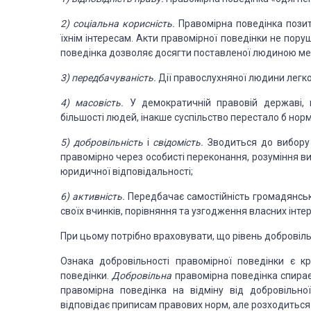
2) соціальна корисність.
Правомірна поведінка пози
їхнім інтересам. Акти правомірної
поведінки не
поруш
поведінка дозволяє досягти поставленої
людиною ме
3) передбачуваність.
Дії правослухняної людини легко
4) масовість.
У демократичній правовій державі, 
більшості людей, інакше суспільство перестало б нор
5) добровільність
і
свідомість.
Зводиться до
вибор
правомірно через
особисті переконання, розумін
ня в
юридичної
відповідальності;
6) активність.
Передбачає самостійність
громадянсь
своїх вчинків, порівняння та узгодження власних
інте
При цьому потрібно враховувати, що рівень
добровіль
Ознака добровільності
правомірної поведінки є кри
поведінки.
Добровільна
правомірна
поведінка спира
правомірна поведінка на відміну
від добровільн
відповідає приписам правових норм, але розходить­
ся