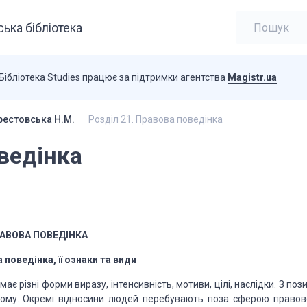
ька бібліотека
Бібліотека Studies працює за підтримки агентства
Magistr.ua
Крестовська Н.М.
Розділ 21. Правова поведінка
ведінка
АВОВА ПОВЕДІНКА
 поведінка, її ознаки та
види
має різні форми виразу,
інтенсивність, мотиви, цілі, на­
слідки. З поз
ному. Окремі відносини людей перебувають поза
сферою
правов