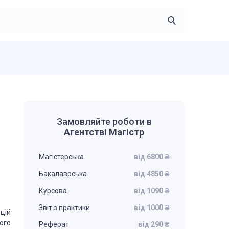
Замовляйте роботи в
Агентстві Магістр
Магістерська
від 6800 ₴
Бакалаврська
від 4850 ₴
Курсова
від 1090 ₴
Звіт з практики
від 1000 ₴
ицій
ого
Реферат
від 290 ₴