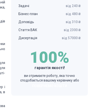
ній
Задачі
від 240 ₴
нка,
Бізнес-план
від 480 ₴
ідів
Доповідь
від 310 ₴
Стаття ВАК
від 2300 ₴
Дисертація
від 57000 ₴
нки
ьно
100%
для
гарантія якості!
 для
шті-
ви отримаєте роботу, яка точно
сподобається вашому керівнику або
ПОВЕРНЕМО КОШТИ
ер і
а, в
ова