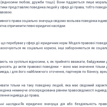
(відносини любові,
дружби тощо). Вони під­
даються
лише мораль
ктики
представляє поведінка людей
у сфері дії права, тобто поведі
равовою.
тив
ного права соціально значуща
свідомо-вольова поведінка
індив
атна спричинити певні юридичні наслідки.
,
що
перебуває у сфері дії юридичних норм. Моделі правової
поведі
заохочуються як соціально
корисні, інші забороняють
ся
як соціал
а
ють
на суспільні відносини, є, як прийнято вважати, байду
жими 
дносять до актів правової
поведінки — воно має значен
ня тільки
дивіда, і для його найближчого
оточення, партнерів
по
бізнесу, вре
ива
ти тільки на таку поведінку
людей, яка має свідомий ха
ракт
ведінка неминуче опосередкована рівнем правосвідомос
ті
індивід
лення індивіда до права;
чні
наслідки.
Як юридично значуща дія або бездіяльність пра
в