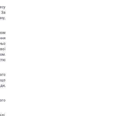
ресу
 За
чну,
вом
ння
ньо
ової
том.
стю
ого
 що
ди,
ого
іді.