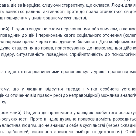
ава, діє за інерцією, слідуючи стереотипу, що
склався. Люди, для я
ть
зайвої соціальної активності, про
те
до права ставляться свідом
льш поширеним у
цивілізованому суспільстві;
д
ний). Людина слідує не своїм
переконанням або звичкам, а
копіює
 поведінки до дій і переконань
свого соціального ото
чення (колег
ання нормам права через наслідування
більшості. Для
конформістсь
айдуже ставлення до права,
пристосування до на
вколишньої дійсно
ідеру, ситуативність
поведінки, сприйнят
ливість до
психологічн
 із
недостатньо розвиненими правовою культурою і правосві­
домі
 тому,
що у людини відсутня тверда і чітка особиста устано
дінки
оточення
від правомірної до неправомірної) можлива ана­
лог
ну;
проміжний). Людина діє правомірно
унаслідок особистого
розрахун
нослухняності. Проте її індивідуальна правосвідо­
мість розходитьс
а властива
людям, що не знайшли себе в су­
спільстві
(через складні
сть здібностей, виключно завищені
амбіції та домагання). Особ