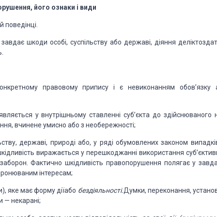
рушення, його ознаки
і види
ій
поведінці.
о
завдає шкоди особі, суспільству або
державі, діяння делік
тоздат
ь.
онкретному
правовому припису і є невиконанням обов’язку
яв
ляється у внутрішньому
ставленні суб’єкта до здійснюва
ного 
ння, вчинене умисно або з
необережності;
ь
ству, державі, природі або, у ряді
обумовлених законом
випадк
кідливість виражається у
перешкоджанні викорис
тання суб’єктив
 заборон. Фактично
шкідливість правопору
шення полягає у
завда
ронюваним інтересам;
и),
яке має форму діїабо
бездіяльності.
Думки, переконання,
установ
ли
—
некарані;