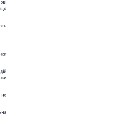
ові
 що
ють
нки
дій
нки
 не
ьна