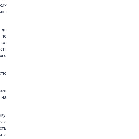
ких
о і
 дії
 по
кої
сті,
ого
стю
вка
ічна
ку,
я з
сть
и з