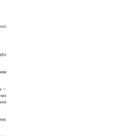
ної
або
ним
ів
—
них
нні
ки,