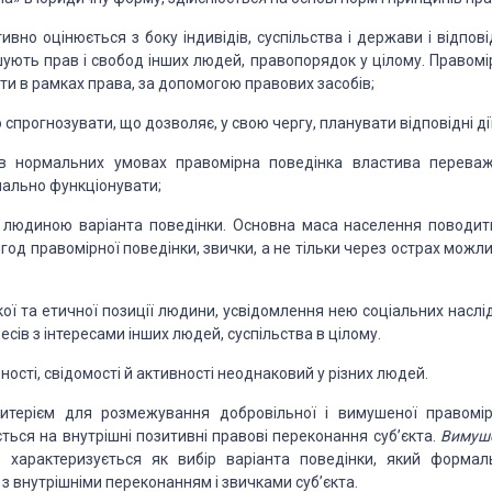
тивно оцінюється з боку індивідів, суспільства і держави
і
відпові
ують прав і свобод
інших людей, правопорядок у
цілому.
Правомі
ти в рамках
права, за допомогою правових за­
собів;
 спрогнозувати,
що дозволяє, у свою чергу, планувати від
повідні дії
в
нор
мальних умовах
правомірна поведінка властива переваж
маль
но функціонувати;
у
людиною варіанта поведінки. Основна маса
населення по
водит
игод
правомірної поведінки, звички, а не тільки через острах можл
кої
та етичної позиції людини,
усвідомлення нею соціальних
наслі
ресів з інтересами інших людей, суспільства в цілому.
­
ності, свідомості й активності
неоднаковий у різних лю­
дей.
тері­
єм для розмежування добровільної і вимушеної правомір
ється
на внутрішні позитивні
правові переконання суб’єкта.
Ви­муш
ої
характеризується як
вибір варіанта поведінки, який фор­
мал
 з внутрішніми переконанням і
звичками суб’єкта.