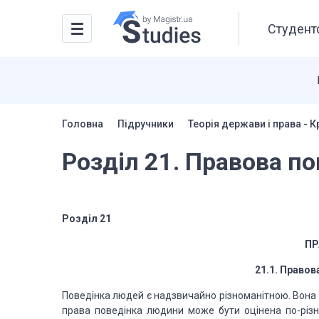
Студентс
Головна
Підручники
Теорія держави і права - 
Розділ 21. Правова по
Розділ
21
ПР
21.1.
Правова
Поведінка
людей є надзвичайно різноманітною. Вона
права поведінка
людини може бути оці­
нена
по-різ