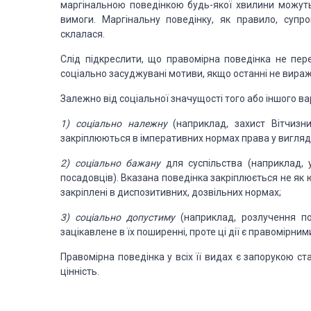
маргінальною
поведінкою
будь-якої хвилини можуть
вимоги.
Маргінальну
поведінку, як правило,
супров
склалася.
Слід підкреслити, що
правомірна поведінка не пере
соціально засуджувані мотиви, якщо
останні не вира­
ж
Залежно від соціальної
значущості того або іншого ва­
1)
соціально належну
(наприклад, захист Вітчизн
закріплюються в
імперативних нормах права у
вигляді
2)
соціально бажану
для суспільства (наприклад,
посадовців). Вказана
поведінка закріплюється не як
закріплені в диспозитивних, дозвільних нормах;
3)
соціально допустиму
(наприклад, розлучення п
зацікавлене в їх
поширенні, проте ці дії є правомір
ним
Правомірна поведінка у
всіх її видах є запорукою ста
цінність.