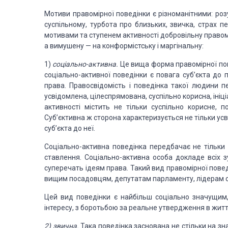
Мотиви правомірної
поведінки є різноманітними: розу
суспільному, турбота про близьких, звичка,
страх пе
мотивами та ступенем активності до­
бровільну правом
а вимушену
—
на конфор­
містську
і маргінальну:
1)
соціально-активна.
Це вища форма правомірної по­
соціально-активної поведінки є повага суб’єк­
та до п
права.
Правосвідомість і поведінка такої
людини пе
усвідомлена,
цілеспрямована,
суспільно
корисна, ініці
активності містить
не тільки суспільно корисне,
по
Суб’єктивна ж
сторона характеризується не тільки у
суб’єк­
та до неї.
Соціально-активна поведінка передбачає не
тільки
ставлення. Соціально-активна особа докладе всіх
з
суперечать ідеям права. Такий вид правомірної
повед
вищим посадовцям, депутатам парламен­
ту,
лідерам с
Цей вид поведінки є
найбільш соціально значущим
інтересу, з боротьбою за реальне утвердження в житт
2) звична.
Така поведінка заснована не стільки
на зн