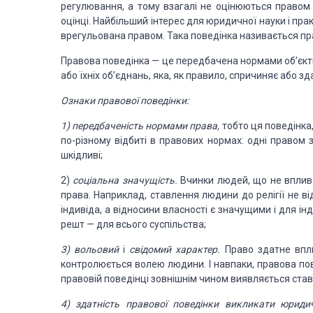
регулювання, а тому взагалі не оціню­
ються правом 
оцінці. Найбільший інтерес для
юридичної науки і пра
врегульована правом.
Така поведінка називається п
Правова
поведінка — це передбачена нормами об’єк
або їхніх об’єднань, яка, як правило, спричиняє
або зд
Ознаки правової
поведінки:
1) передбаченість
нормами права,
тобто
ця поведінка
по-різному відбиті в правових нормах: одні пра­
вом 
шкідливі;
2)
соціальна
значущість.
Вчинки
людей, що не вплив
права.
Наприклад, ставлення людини до релігії
не ві
індивіда, а відносини власності є
значущими
і для ін
решт — для всього суспільства;
3) вольовий
і
свідомий характер.
Право здатне
впл
контролюється волею людини. І навпаки, правова
по
правовій поведінці зовнішнім чином виявля
ється став
4) здатність правової
поведінки викликати юриди