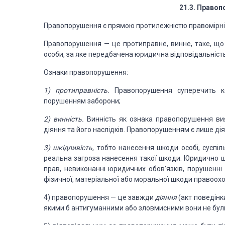
21.3.
Правопо
Правопорушення є прямою
протилежністю правомірн
Правопорушення
—
це протиправне, винне, таке, щ
особи, за яке
передбачена юридична відповідаль­
ніст
Ознаки правопорушення:
1) протиправність.
Правопорушення суперечить к
порушенням заборони;
2) винність.
Винність як ознака правопорушення
ви
діяння та його наслідків. Правопорушенням є
лише дія
3)
шкідливість,
тобто нанесення шкоди особі, суспіл
реальна загроза нанесення такої шкоди. Юри
дично ш
прав, невиконанні
юридичних обов’яз
ків, порушенні
фізичної, матеріальної або мо
ральної
шкоди правоохо
4)
правопорушення
—
це завжди
діяння
(акт поведінк
якими б антигуманними
або зловмисними вони
не бу