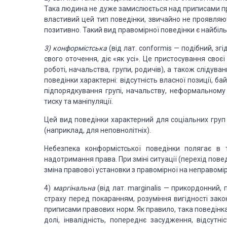
Така людина не дуже замислюється над при
писами пр
властивий цей тип
поведінки,
звичайно не проявляю
позитивно. Такий вид
правомірної поведінки є найбі
3) конформістська
(від лат.
conformis
— подібний, згі
свого оточення, діє «як усі». Це пристосування
своєї
роботі,
начальства, групи, родичів), а також слідув
поведінки характерні: відсутність власної позиції, б
підпорядкування групі,
начальству,
неформальному л
тиску та маніпуляції.
Цей вид поведінки
характерний для соціальних груп
(наприклад, для
неповнолітніх).
Небезпека
конформістської поведінки полягає в
на
дотримання права. При
зміні ситуації (перехід пове
зміна правової установки з правомірної на непра­
вомір
4)
маргінальна
(від
лат.
marginalis
— прикордонний,
страху перед покаранням,
розуміння вигідно­сті зако
приписами правових норм. Як
правило,
така поведінк
долі, інвалідність, попереднє
засудження, відсутні