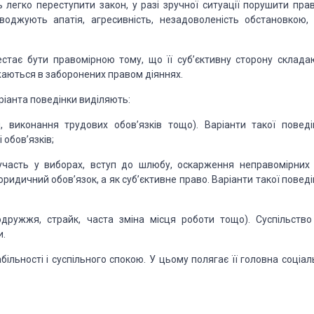
 легко переступити закон, у разі
зручної ситуації порушити прав
оджують апатія, агресив­
ність,
незадоволеність обстановкою,
стає бути правомірною тому, що її суб’єктивну
сторону склада­
аються в заборонених правом
діяннях.
ріанта поведінки виділяють:
и,
виконання трудових обов’язків тощо).
Варіанти такої по
веді
 обов’язків;
 участь
у виборах, вступ до шлюбу, оскарження
неправомірних 
 юридич
ний обов’язок, а як суб’єктивне право. Варіанти такої по
веді
о
дружжя, страйк, часта зміна місця роботи
тощо). Суспіль
ство
и.
біль­
ності і суспільного спокою. У цьому полягає її головна со­
ціал