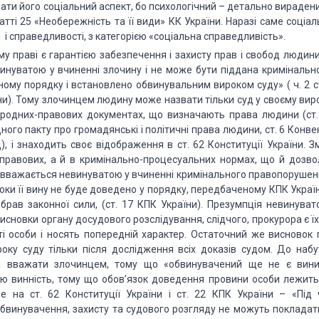
ати його соціальний аспект, бо психологічний – детально вирадени
статті 25 «Необережність та її види» КК України. Наразі саме соціа
і справедливості, з категорією «соціальна справедливість».
у праві є гарантією забезпечення і захисту прав і свобод людини
инуватою у вчиненні злочину і не може бути піддана кримінальн
ному порядку і встановлено обвинувальним вироком суду» ( ч. 2 ст
ни). Тому злочинцем людину може назвати тільки суд у своєму виро
народних-правових документах, що визначають права людини (ст.
ого пакту про громадянські і політичні права людини, ст. 6 Конве
 і знаходить своє відображення в ст. 62 Конституції України. Зм
 правових, а й в кримінально-процесуальних нормах, що й дозво
 вважається невинуватою у вчиненні кримінального правопорушенн
ки її вину не буде доведено у порядку, передбаченому КПК України
ав законної сили, (ст. 17 КПК України). Презумпція невинувато
сновки органу досудового розслідування, слідчого, прокурора є їх
і особи і носять попередній характер. Остаточний же висновок 
ку суду тільки після дослідження всіх доказів судом. До набу
а вважати злочинцем, тому що «обвинувачений ще не є вини
ю винність, тому що обов’язок доведення провини особи лежить
 на ст. 62 Конституції України і ст. 22 КПК України – «Під 
бвинувачення, захисту та судового розгляду не можуть покладат