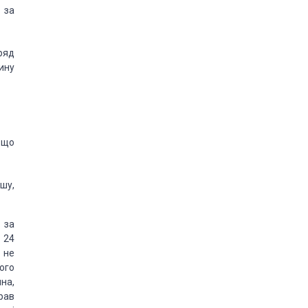
 за
ряд
ину
, що
ншу,
 за
 24
є не
ого
на,
рав