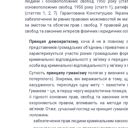
людини і основоположних свобод 1950 року (стат
основоположних свобод 1950 року (статті 1), ратиф
(статтях 1, 2, 7). Гарантована Конституцією Україн
забезпечення їм рівних правових можливостей як мат
за змістом та обсягом прав і свобод. У правовій д
свобод та законних інтересів фізичних і юридичних осі
Принцип демократизму
, хоча й не в повному о
представників громадських об’єднань і приватних о
характеризується участю різних громадських форм
кримінальної відповідальності у зв’язку з перед
особи від кримінальної відповідальності у зв’язку
Сутність
принципу гуманізму
полягає у визнанні ц
потерпілого). Зокрема, він виражається в тому,
засудженого, переслідує одну мету – захистити і
Гуманізм – це, в першу чергу моралістична позиція,
її гідності основних прав, свобод та законних ін
охороняються правом, впливають на методи пр
зв’язків. Отже,
сучасний погляд на принцип гуманіз
положень
:
забезпечення прав людини кримінальним законо