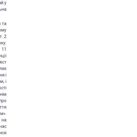
й у
льна
 та
ому
. 2
ку.
 11
нції
іст
ляє
я і
, і
сті
нім
про
ття
м».
 на
час
ися