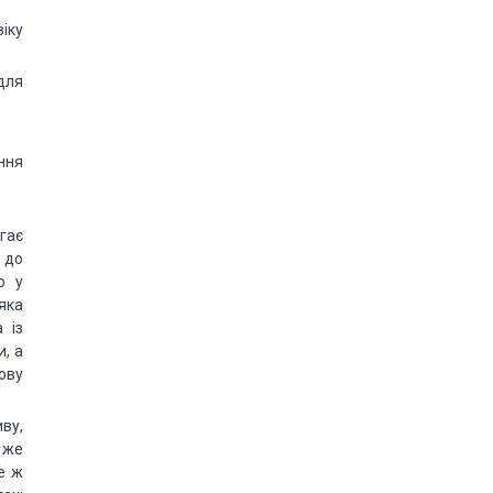
віку
для
ння
гає
 до
о у
 яка
 із
, а
мову
ву,
 же
е ж