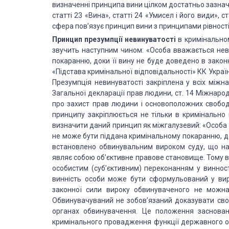
визначенні принципа вини цілком достатньо зазнач
статті 23 «Вина», статті 24 «Умисел і його види», 
сфера пов’язує принцип вини з принципами рівності 
Принцип презумпції невинуватості
в кримінальном
звучить наступним чином: «Особа вважається нев
покаранню, доки її вину не буде доведено в закон
«Підстава кримінальної відповідальності» КК Украї
Презумпція невинуватості закріплена у всіх між
Загальної декларації прав людини, ст. 14 Міжнародн
про захист прав людини і основоположних свобод),
принципу закріплюється не тільки в кримінально
визначити даний принцип як міжгалузевий: «Особа
не може бути піддана кримінальному покаранню, до
встановлено обвинувальним вироком суду, що набр
являє собою об’єктивне правове становище. Тому ви
особистим (суб’єктивним) переконанням у винност
винність особи може бути сформульований у виро
законної сили вироку обвинуваченого не можн
Обвинувачуваний не зобов’язаний доказувати сво
органах обвинувачення. Це положення засноване
кримінального провадження функції державного о