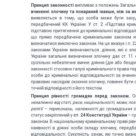
Принцип законності
випливає з положень Загальн
вчиненні злочину та покараний інакше, ніж за 
виявляється в тому, що особа може бути засуд
передбачений КК України. У ст. 2 «Підстава кри
підставою притягнення до кримінальної відповідал
що прямо передбачене кримінальним законом як
визначатися виключно законом. На це вказує і п. 22
законами України визначаються…діяння, які є зло
України загальне визначення злочину дає ст. 11
суспільно небезпечне винне діяння (дія або безді
законності стосовно галузі кримінального права пе
особи до кримінальної відповідальності за вчине
правових наслідків скоєння злочину, повинні бути
точній відповідності з його текстом.
Принцип рівності громадян перед законом.
О
незалежно від статі, раси, національності, мови, п
релігії – переконань, належності до громадських 
статус закріплений у
ст. 24 Конституції України
– гр
законом. В національному кримінальному праві рі
наявності в діянні особи складу злочину, передб
відповідальності. Сукупність ознак, які точно визн