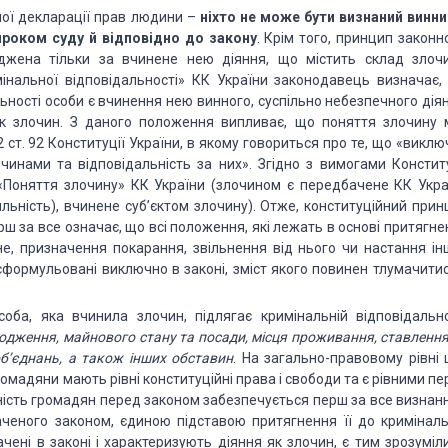
ої декларації прав людини –
ніхто не може бути визнаний винни
вироком суду й відповідно до закону
. Крім того, принцип законн
жена тільки за вчинене нею діяння, що містить склад злочи
мінальної відповідальності» КК України законодавець визначає,
ьності особи є вчинення нею винного, суспільно небезпечного діян
 злочин. З даного положення випливає, що поняття злочину 
 ст. 92 Конституції України, в якому говориться про те, що «викл
чинами та відповідальність за них». Згідно з вимогами Конститу
 «Поняття злочину» КК України (злочином є передбачене КК Укра
яльність), вчинене суб’єктом злочину). Отже, конституційний прин
рш за все означає, що всі положення, які лежать в основі притягн
не, призначення покарання, звільнення від нього чи настання ін
 сформульовані виключно в законі, зміст якого повинен тлумачитис
соба, яка вчинила злочин, підлягає кримінальній відповідально
оходження, майнового стану та посади, місця проживання, ставленн
об’єднань, а також інших обставин
. На загально-правовому рівні 
омадяни мають рівні конституційні права і свободи та є рівними п
вність громадян перед законом забезпечується перш за все визнан
аченого законом, єдиною підставою притягнення її до криміналь
ачені в законі і характеризують діяння як злочин, є тим зрозуміл