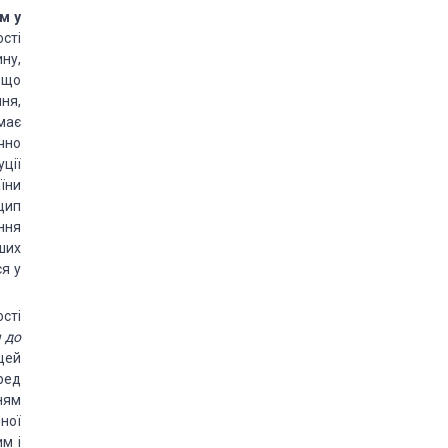
м у
ості
ну,
 що
ня,
має
ючно
ції
їни
цип
ення
ших
я у
сті
я до
цей
еред
ням
ної
им і