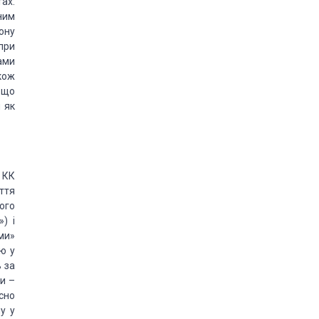
ах:
ним
лону
при
ами
кож
 що
 як
 КК
ття
ого
) і
ми»
ю у
 за
и –
сно
му у