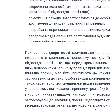
гуманізацію кримінально-правової політики держа
скорочення кола осіб, які підлягають кримінальн
кримінальної відповідальності тощо);
обмеження заходів, які застосовуються до особи
досягнення цілей їх виправлення та превенції;
розробка та впровадження альтернативних кримі
заборона моделювання та застосування будь-яки
фізичних або психічних страждань.
Принцип невідворотності
кримінальної відповід
покаранню в кримінально-правовому порядку. Пі
відповідальності, і те, що перед кримінальним
вітчизняному кримінальному праві діє принцип невід
вчинила злочин, має бути притягнута до криміна
застосуванням до такої особи заходів кримінальног
також характеристики спеціальних видів звільнення
у подальшому від вказаного принципу і розробку бі
Принцип справедливості
означає, що кримінал
застосовувані до злочинця, повинні відповідати с
принцип, зокрема, означає, що ніхто не може бути