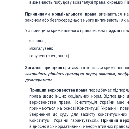
визначають побудову всієї галузі права, окремих її 
Принципами кримінального права
визнаються най
законом або безпосередньо з нього випливають і які 
Усі принципи кримінального права можна
поділити н
загальні;
міжгалузеві;
галузеві (спеціальні).
Загальні принципи
притаманні не тільки кримінальном
законність, рівність громадян перед законом, невід
демократизм
.
Принцип верховенства права
передбачає підпорядк
права щодо інших соціальних норм. Відповідно до
верховенства права. Конституція України має 
приймаються на основі Конституції України і пови
Звернення до суду для захисту конституційних
Конституції України гарантується».
Принцип верх
відносно всіх нормативних і ненормативних правови