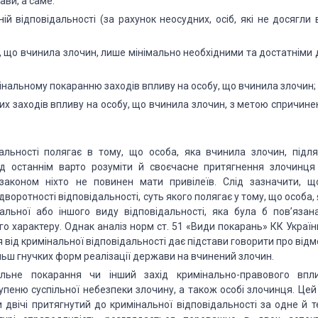
ви, а саме:
ій відповідальності (за рахунок неосудних, осіб, які не досягли 
, що вчинила злочин, лише мінімально необхідними та достатніми 
нальному покаранню заходів впливу на особу, що вчинила злочин;
х заходів впливу на особу, що вчинила злочин, з метою спричине
альності полягає в тому, що особа, яка вчинила злочин, підля
д останнім варто розуміти й своєчасне притягнення злочинця
 законом ніхто не повинен мати привілеїв. Слід зазначити, щ
воротності відповідальності, суть якого полягає у тому, що особа,
льної або іншого виду відповідальності, яка була б пов’язана
о характеру. Однак аналіз норм ст. 51 «Види покарань» КК України
 від кримінальної відповідальності дає підстави говорити про від
льш гнучких форм реалізації держави на вчинений злочин.
ьне покарання чи інший захід кримінально-правового впли
тупеню суспільної небезпеки злочину, а також особі злочинця. Цей
 двічі притягнутий до кримінальної відповідальності за одне й т