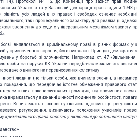
ті 14), Протоколі № 12 до Конвенції про захист прав людин
ікованих Україною та у Загальній декларації прав людини 1948 р
и рівність усіх людей в їх правах і свободах означає необхідні
еріального, так і процесуального характеру для реалізації однако
ержаві звернення до суду є універсальним механізмом захисту пр
б».
бсязі, виявляється в кримінальному праві в різних формах уча
сіб у призначенні покарання, його виконанні. Принцип демократиз
увань у боротьбі зі злочинністю. Наприклад, ст. 47 «Звільнення 
ачею особи на поруки» КК України передбачає можливість звільне
 з передачею винного на перевиховання колективу
інності людини (не тільки особи, яка вчинила злочин, а насампер
 що покарання, що передбачає істотне обмеження правового стат
нтереси інших, законослухняних громадян, від злочинних посяга
 яка виражається у визнанні цінності людини як особистості, поваг
тересів. Вони лежать в основі суспільних відносин, що регулюютьс
авового регулювання, визначають положення учасників право
му кримінального права полягає у включенні до останнього наступ
давством;