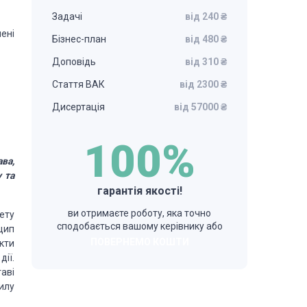
Задачі
від 240 ₴
ені
Бізнес-план
від 480 ₴
Доповідь
від 310 ₴
Стаття ВАК
від 2300 ₴
Дисертація
від 57000 ₴
100%
ва,
 та
гарантія якості!
ви отримаєте роботу, яка точно
ету
сподобається вашому керівнику або
цип
ПОВЕРНЕМО КОШТИ
кти
ії.
аві
илу