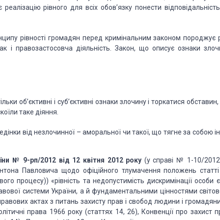
еалізацію рівного для всіх обов’язку понести відповідальність
нципу рівності громадян перед кримінальним законом породжує 
ак і правозастосовча діяльність. Закон, що описує ознаки злоч
ільки об’єктивні і суб’єктивні ознаки злочину і торкатися обставин
коїли таке діяння.
дінки від незлочинної – аморальної чи такої, що тягне за собою і
їни
№ 9-рп/2012 від 12 квітня 2012 року
(у справі № 1-10/2012
нтона Павловича щодо офіційного тлумачення положень статті
ового процесу)) «рівність та недопустимість дискримінації особи 
авової системи України, а й фундаментальними цінностями світов
равових актах з питань захисту прав і свобод людини і громадяни
літичні права 1966 року (статтях 14, 26), Конвенції про захист п