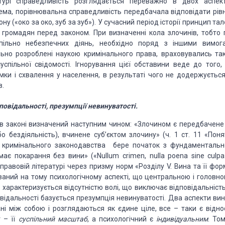
турі справедливість розглядається переважно в двох аспект
ема, порівнювальна справедливість передбачала відповідати рів
ну («око за око, зуб за зуб»). У сучасний період історії принцип та
і громадян перед законом. При визначенні кола злочинів, тобто 
суспільно небезпечних діянь, необхідно поряд з іншими вимог
етельно розроблені наукою кримінального права, враховувались та
спільної свідомості. Ігнорування цієї обставини веде до того,
ки і схвалення у населення, в результаті чого не додержується
в.
повідальності, презумпції невинуватості.
в законі визначений наступним чином: «Злочином є передбачене
о бездіяльність), вчинене суб’єктом злочину» (ч. 1 ст. 11 «Поня
п кримінального законодавства бере початок з фундаментальн
є покарання без вини» («Nullum crimen, nulla poena sine culpa»
равовій літературі через призму норм «Розділу V. Вина та її фор
ваний на тому психологічному аспекті, що центральною і головно
 характеризується відсутністю волі, що виключає відповідальність
відальності базується презумпція невинуватості. Два аспекти вин
ні між собою і розглядаються як єдине ціле, все – таки є відно
 – її
суспільний масштаб
, а психологічний є
індивідуальним
. То