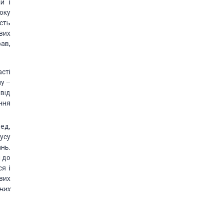
и і
оку
сть
вих
ав,
сті
му
–
від
ння
ед,
усу
нь.
и до
я і
вих
них