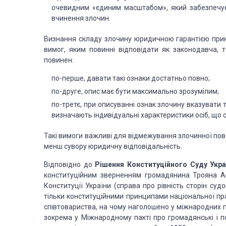
очевидним «єдиним масштабом», який забезпечує р
вчинення злочин.
Визнання складу злочину юридичною гарантією при
вимог, яким повинні відповідати як законодавча, т
повинен:
по-перше, давати такі ознаки достатньо повно;
по-друге, опис має бути максимально зрозумілим;
по-третє, при описуванні ознак злочину вказувати т
визначають індивідуальні характеристики осіб, що с
Такі вимоги важливі для відмежування злочинної пове
менш сувору юридичну відповідальність.
Відповідно до
Рішення Конституційного Суду Укра
конституційним зверненням громадянина Трояна А
Конституції України (справа про рівність сторін суд
тільки конституційними принципами національної пр
співтовариства, на чому наголошено у міжнародних п
зокрема у Міжнародному пакті про громадянські і по