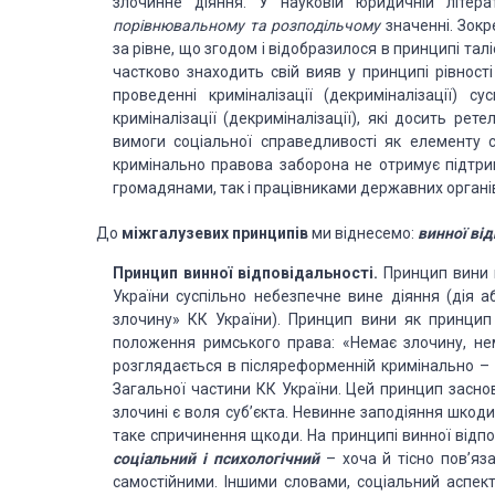
злочинне діяння. У науковій юридичній літера
порівнювальному та розподільчому
значенні. Зокр
за рівне, що згодом і відобразилося в принципі таліо
частково знаходить свій вияв у принципі рівност
проведенні криміналізації (декриміналізації) 
криміналізації (декриміналізації), які досить р
вимоги соціальної справедливості як елементу су
кримінально правова заборона не отримує підтрим
громадянами, так і працівниками державних органі
До
міжгалузевих принципів
ми віднесемо:
винної від
Принцип винної відповідальності.
Принцип вини 
України суспільно небезпечне вине діяння (дія аб
злочину» КК України). Принцип вини як принци
положення римського права: «Немає злочину, нема
розглядається в післяреформенній кримінально – п
Загальної частини КК України. Цей принцип засно
злочині є воля суб’єкта. Невинне заподіяння шкоди
таке спричинення щкоди. На принципі винної відпо
соціальний і психологічний
– хоча й тісно пов’яза
самостійними. Іншими словами, соціальний аспект