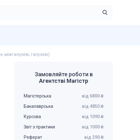
, міжгалузеві, галузеві)
Замовляйте роботи в
Агентстві Магістр
Магістерська
від 6800 ₴
Бакалаврська
від 4850 ₴
Курсова
від 1090 ₴
Звіт з практики
від 1000 ₴
Реферат
від 290 ₴