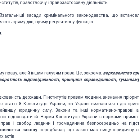
інститутів, правотворчу і правозастосовну діяльність.
загальніші засади кримінального законодавства, що встановл
мають пряму дію, пряму регулятивну функцію.
а
:
у праву, але й іншим галузям права. Це, зокрема:
верховенство пра
воротність відповідальності, принципи справедливості, гуманізму
ованість держави, її інститутів правам людини, визнання пріорит
 статті 8 Конституції України, «в Україні визнається і діє прин
найвищу юридичну силу. Закони та інші нормативно-правові а
нні відповідати їй. Норми Конституції України є нормами прямої д
 прав і свобод людини і громадянина безпосередньо на підст
овенства закону
передбачає, що закон має вищу юридичну с
х актів.