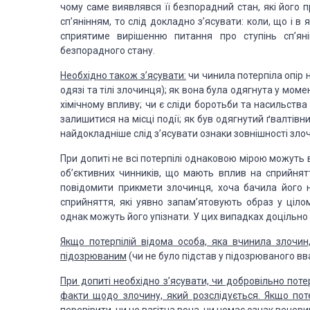
чому саме виявлявся її безпорадний стан, які його п
сп’янінням, то слід докладно
з’ясувати: коли, що і в 
сприятиме вирішенню питання про ступінь сп’янін
безпорадного стану.
Необхідно також
з’ясувати:
чи чинила потерпіла опір н
одязі та тілі злочинця); як вона була одягнута у моме
хімічному впливу;
чи є сліди боротьби та насильства н
залишитися на місці події; як був одягнутий ґвалтівн
найдокладніше слід
з’ясувати ознаки зовнішності злоч
При допиті не
всі потерпілі однаковою мірою можуть 
об’єктивних чинників, що мають вплив на сприйнятт
повідомити прикмети злочинця,
хоча бачила його н
сприйняття, які уявно запам’ятовують образ у ціло
однак можуть його упізнати. У цих випадках доцільно
Якщо потерпілій
відома особа, яка вчинила злочин,
підозрюваним
(чи не було підстав у підозрюваного вв
При допиті необхідно
з’ясувати, чи добровільно поте
факти щодо злочину, який розслідується. Якщо пот