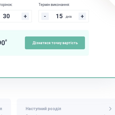
торінок:
Термін виконання:
+
-
+
днів
₴
90
Дізнатися точну вартість
л
Наступний розділ