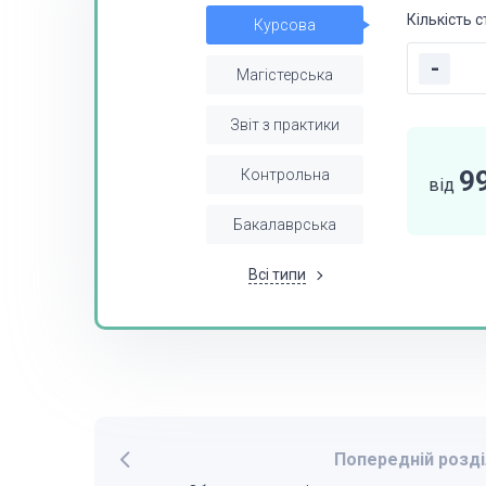
Кількість с
Курсова
-
Магістерська
Звіт з практики
9
Контрольна
від
Бакалаврська
Всі типи
Попередній розді