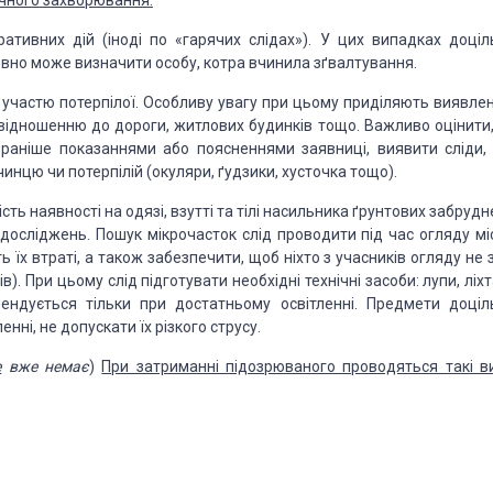
чного захворювання.
тивних дій (іноді по «гарячих слідах»). У цих випадках
доціл
овно може визначити особу,
котра вчинила зґвалтування.
 участю потерпілої. Особливу увагу при цьому приділяють виявле
відношенню до дороги, житлових будинків тощо.
Важливо оцінити,
и раніше показаннями
або поясненнями заявниці, виявити сліди,
нцю чи потерпілій (окуляри, ґудзики, хусточка тощо).
ть наявності на одязі, взутті та тілі насильника
ґрунтових забрудн
 досліджень.
Пошук мікрочасток слід проводити під час огляду мі
ть їх втраті, а також забезпечити, щоб ніхто з учасників огляду
не з
ів). При цьому слід
підготувати необхідні технічні засоби: лупи, ліхт
ндується тільки при достатньому освітленні. Предмети доціл
нні, не допускати їх різкого струсу.
е
вже немає
)
При затриманні підозрюваного проводяться такі в