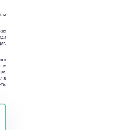
али
ках
жди
яг,
ого
нше
шви.
лід
ть.