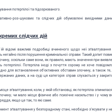
ування потерпілої та підозрюваного.
ативно-роз-шукових та слідчих дій обумовлені вихідними дан
кремих слідчих дій
 їй відомі важливі подробиці вчиненого щодо неї зґвалтування 
ть негайно після порушення кримінальної
справи. Такий допит пови
очину,
оскільки саме вони, як правило, мають значення при виявле
 потерпілої. Потерпіла іноді з почуття сорому не хоче
повідомл
хідно для встановлення
об’єктивних обставин злочину, а також те,
ржаних даних, а на суді ця категорія справ слухається у закрит
місце зґвалтування; коли, у якій обстановці, як
потерпіла опинилася
лочину;
чи мало місце фізичне або психічне насильство і у чому в
ддя, якщо це так, то які саме.
мент зґвалтування у безпорадному стані, необхідно
з’ясувати у не