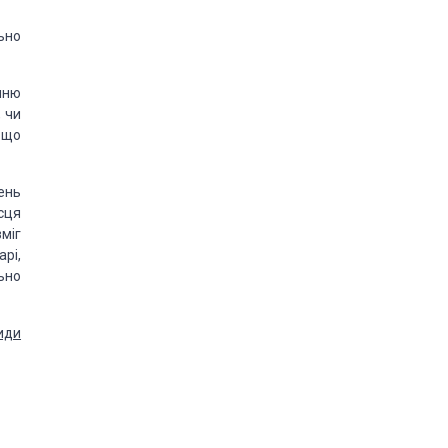
ьно
нню
 чи
 що
ень
сця
міг
арі,
ьно
иди