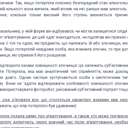
ричини. Так,
якщо потерпіла пояснює безпорадний стан алкоголь
якій кількості вона випила, який вплив на неї раніше мав
алкоголь.
ня, оскільки тільки
високий його ступінь визнається причи
асильнику, у якій формі він відбувався;
чи могли залишитися сліди 
нт
зґвалтування, де цей одяг знаходиться, чи підлягав він пранню 
а її тілі та одязі; які предмети, що належать
їй або злочинцю, мо
ик. Якщо
потерпілій невідома особа, яка вчинила злочин, то при до
инця, які сприяли б його розшукові.
відтворити ознаки зовнішності злочинця. Це
залежить суб’єктивних
я. Потерпіла,
яка має аналітичний тип сприйняття, може докла
е довго. Однак частіше зустрічаються особи з синтетичним ти
му. Вони не ‘здатні відтворювати
особливості зовнішності злочин
використовувати фоторобот, рисований суб’єктивний портрет тощо
 слід з’ясувати все, що стосується характеру взаємин
між нею
ажати, що опір потерпілої
був удаваним).
рпіла подала заяву про зґвалтування, а також хто може
підтверд
ерпілу допитують через
значний час після зґвалтування, необхі