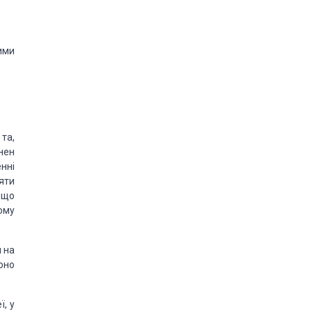
ими
та,
нен
нні
яти
 що
ому
 на
оно
ї, у