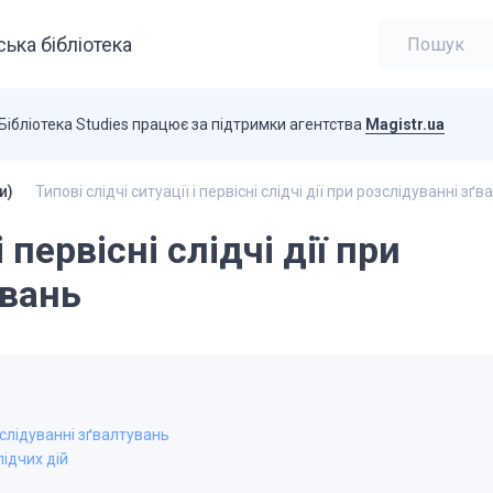
ька бібліотека
Бібліотека Studies працює за підтримки агентства
Magistr.ua
и)
Типові слідчі ситуації і первісні слідчі дії при розслідуванні зґ
і первісні слідчі дії при
увань
розслідуванні зґвалтувань
ідчих дій