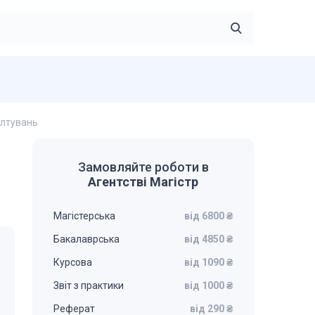
валтувань
Замовляйте роботи в
Агентстві Магістр
Магістерська
від 6800 ₴
Бакалаврська
від 4850 ₴
Курсова
від 1090 ₴
Звіт з практики
від 1000 ₴
Реферат
від 290 ₴