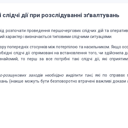
ні слідчі дії при розслідуванні зґвалтувань
слід розпочати проведення першочергових слідчих дій та
оператив
ний характер і визначається
типовими слідчими ситуаціями.
ору попередніх стосунків між потерпілою та насильником.
Якщо осо
бхідні слідчі
дії спрямовані на встановлення того, чи здійснила д
найомий, то перш за все потрібні такі слідчі дії, які сприятим
о-розшукових заходів необхідно виділити
такі
, які
по справах 
кань (інакше можуть
бути безповоротно втрачені важливі докази 