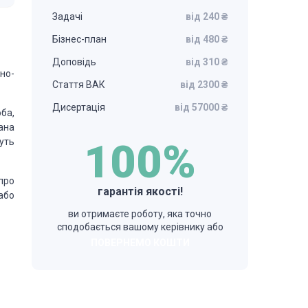
Задачі
від 240 ₴
Бізнес-план
від 480 ₴
Доповідь
від 310 ₴
но-
Стаття ВАК
від 2300 ₴
Дисертація
від 57000 ₴
ба,
ана
уть
100%
про
гарантія якості!
або
ви отримаєте роботу, яка точно
сподобається вашому керівнику або
ПОВЕРНЕМО КОШТИ