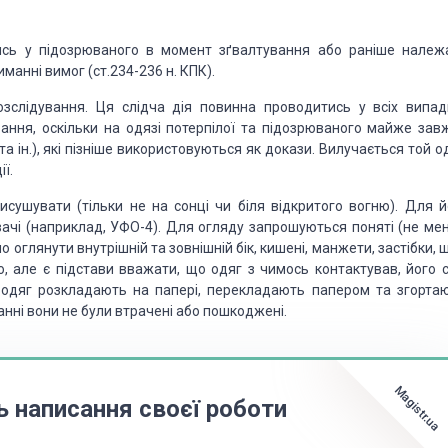
ись у підозрюваного в момент зґвалтування або раніше належ
иманні вимог
(ст.234-236 н. КПК)
.
озслідування.
Ця слідча дія повинна проводитись у всіх випад
ання, оскільки на одязі потерпілої та підозрюваного майже зав
 ін.), які пізніше використовуються
як докази. Вилучається той од
ії.
исушувати (тільки не на
сонці чи біля відкритого вогню). Для й
ачі (наприклад, УФО-4). Для огляду запрошуються поняті (не ме
но оглянути внутрішній та зовнішній
бік, кишені, манжети, застібки, 
о,
але є підстави вважати, що одяг з чимось контактував, його с
одяг розкладають на папері, перекладають папером та згортаю
нні вони не були втрачені або
пошкоджені.
Magistr.ua
ь написання своєї роботи