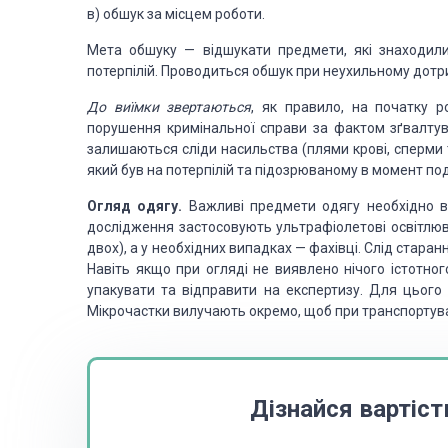
в) обшук за місцем роботи.
Мета обшуку — відшукати
предмети, які знаходил
потерпілій. Проводиться обшук при неухильному дотр
До виїмки звертаються
, як правило, на початку р
порушення кримінальної справи
за фактом зґвалтув
залишаються сліди насильства (плями крові, сперми та
який був на потерпілій та підозрюваному в момент
под
Огляд одягу.
Важливі предмети одягу необхідно в
дослідження застосовують ультрафіолетові
освітлюв
двох),
а у необхідних випадках — фахівці. Слід старан
Навіть якщо при огляді не виявлено нічого істотног
упакувати та відправити
на експертизу. Для цього 
Мікрочастки вилучають окремо, щоб при транспортува
Дізнайся вартіст