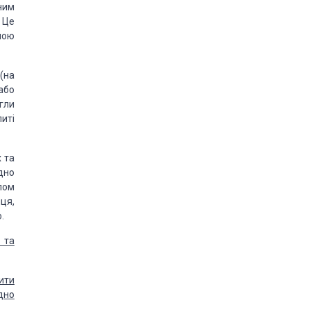
ним
 Це
ною
(на
або
гли
питі
 та
дно
пом
ця,
.
 та
ити
дно