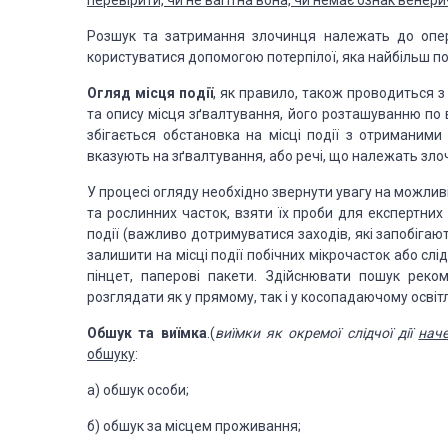
перевірити, чи не вагітна вона, чи немає
ознак венери
Розшук та затримання
злочинця належать до опера
користуватися допомогою потерпілої, яка найбільш п
Огляд місця події
, як правило, також проводиться
з
та опису місця
зґвалтування, його розташуванню по 
збігається обстановка на місці події з отриманим
вказують на зґвалтування, або речі,
що належать злочи
У процесі огляду
необхідно звернути увагу на можливіс
та рослинних часток, взяти їх проби для експертних
події (важливо дотримуватися
заходів, які запобігаю
залишити на місці події побічних мікрочасток або слід
пінцет, паперові пакети. Здійснювати
пошук рекоме
розглядати
як у прямому, так і у косопадаючому освітле
Обшук та виїмка
.
(
виїмки як окремої слідчої дії
нач
обшуку
:
а) обшук особи;
б) обшук за місцем проживання;