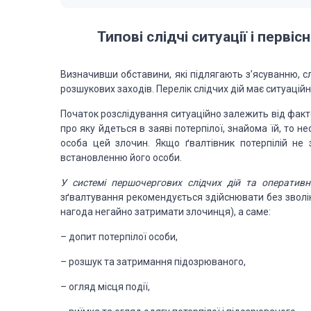
Типові слідчі ситуації і первіс
Визначивши обставини,
які підлягають з’ясуванню, 
розшукових заходів. Перелік слідчих дій має ситуацій
Початок розслідування
ситуаційно залежить від факт
про яку йдеться в заяві потерпілої, знайома їй, то нео
особа цей злочин. Якщо ґвалтівник
потерпілій не з
встановленню його особи
.
У
системі першочергових слідчих дій та оперативн
зґвалтування рекомендується здійснювати без зволі
нагода негайно затримати злочинця),
а саме:
– допит потерпілої особи,
– розшук та затримання підозрюваного,
– огляд місця події,