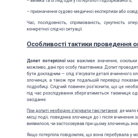
– виїмка та огляд одягу потерпілої
і підозрюваного,
– призначення судово-медичної
експертизи або освід
Час, послідовність, спрямованість,
сукупність опер
конкретної
слідчої ситуації.
Особливості тактики проведення о
Допит потерпілої
має важливе значення,
оскільки
можливо,
дані про особу ґвалтівника. Допит проводя
бути докладним — слід з’ясувати деталі вчиненого зл
злочинця, а також при
подальшій перевірці показань
подробиці. Слідчий повинен роз’яснити, що це необ
під час розслідування зберігатиметься
таємниця оде
засіданні.
При допиті необхідно
з’ясувати такі питання
: де мало 
місці події; поведінка злочинця до і після вчинення з
виявилося; чи застосовував
при цьому злочинець знаря
Якщо потерпіла
повідомляє, що вона перебувала у мо