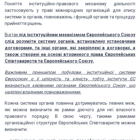
Поняття
інституційно-правового механізму діяльності
застосовують у праві міжнародних
організацій для опису
системи їх органів, повноважень і функцій органів та
процедур
прийняття рішень.
Відтак
під інституційним механізмом Європейського
Союзу
слід розуміти систему органів, встановлену установчими
договорами, та
інші органи, які закріплені в договорах, а
також створені на основі вторинного
права Європейських
Співтовариств та Європейського Союзу.
Важливим принципом побудови інституційної системи
Євросоюзу є її цілісність та єдність, тобто інститути ЄС
визнаються керівними
органами Європейського Союзу, що
наділені владними повноваженнями.
Кожна система
органів повинна дотримуватись певних меж,
які можна визначити як рамки діючого
для неї власного
правового порядку. В свою чергу, такими рамками
організаційної
структури Європейських Співтовариств можна
визначити: