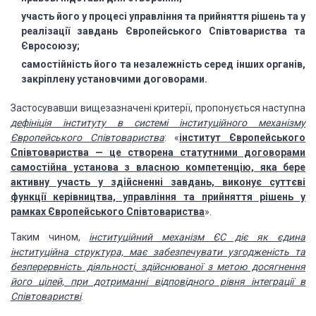
участь його у
процесі управління та прийняття рішень та у
реалізації завдань Європейського
Співтовариства та
Євросоюзу;
самостійність
його та незалежність серед інших органів,
закріплену установчими договорами.
Застосувавши
вищезазначені критерії, пропонується наступна
дефініція інституту в системі інституційного механізму
Європейського
Співтовариства
: «
інститут
Європейського
Співтовариства — це створена статутними договорами
самостійна
установа з власною компетенцію, яка бере
активну участь у здійсненні завдань,
виконує суттєві
функції керівництва, управління та прийняття рішень у
рамках
Європейського Співтовариства
».
Таким чином,
інституційний механізм ЄС діє як єдина
інституційна структура, має забезпечувати узгодженість та
безперервність
діяльності, здійснюваної з метою досягнення
його цілей, при дотриманні
відповідного рівня інтеграції в
Співтоваристві
.