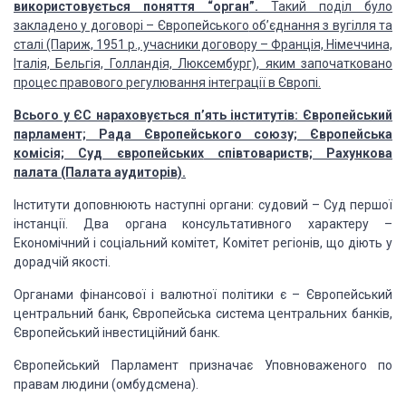
використовується поняття “орган”.
Такий поділ було
закладено у договорі – Європейського
об’єднання з вугілля та
сталі (Париж, 1951 р., учасники договору – Франція,
Німеччина,
Італія, Бельгія, Голландія, Люксембург), яким започатковано
процес
правового регулювання інтеграції в Європі.
Всього у ЄС нараховується п’ять інститутів: Європейський
парламент; Рада Європейського союзу; Європейська
комісія; Суд європейських
співтовариств; Рахункова
палата (Палата аудиторів).
Інститути
доповнюють наступні органи: судовий – Суд першої
інстанції. Два органа
консультативного характеру –
Економічний і соціальний комітет, Комітет
регіонів, що діють у
дорадчій якості.
Органами
фінансової і валютної політики є – Європейський
центральний банк, Європейська
система центральних банків,
Європейський інвестиційний банк.
Європейський
Парламент призначає Уповноваженого по
правам людини (омбудсмена).