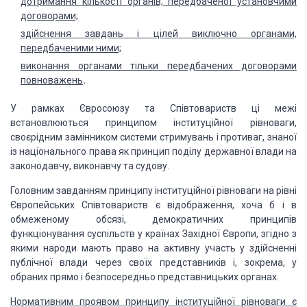
дотримання
кількості органів, передбаченої установчими
договорами;
здійснення
завдань і цілей виключно органами,
передбаченими ними;
виконання
органами тільки передбачених договорами
повноважень
.
У рамках
Євросоюзу та Співтовариств ці межі
встановлюються принципом інституційної
рівноваги,
своєрідним замінником системи стримувань і противаг, знаної
із
національного права як принцип поділу державної влади на
законодавчу, виконавчу
та судову.
Головним
завданням принципу інституційної рівноваги на рівні
Європейських Співтовариств
є відображення, хоча б і в
обмеженому обсязі, демократичних принципів
функціонування суспільств у країнах Західної Європи, згідно з
якими народи
мають право на активну участь у здійсненні
публічної влади через своїх
представників і, зокрема, у
обраних прямо і безпосередньо представницьких
органах.
Нормативним
проявом принципу інституційної рівноваги є