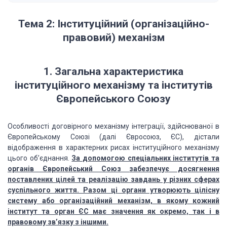
Тема 2: Інституційний (організаційно-
правовий) механізм
1. Загальна характеристика
інституційного
механізму та інститутів
Європейського Союзу
Особливості
договірного механізму інтеграції, здійснюваної в
Європейському Союзі (далі Євросоюз, ЄС), дістали
відображення в ха
рактерних рисах інституційного механізму
цього
об’єднання.
За
допомогою
спеціальних інститутів та
органів Європейський Союз
забезпечує досягнення
поставлених цілей та
реалізацію завдань у
різних сферах
суспільного життя. Разом ці органи утворюють
цілісну
систему або організаційний механізм, в якому кожний
інститут та орган ЄС має значення як окремо, так
і в
правовому зв’язку з іншими.