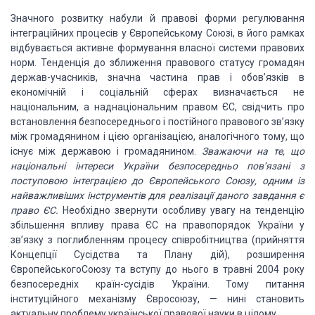
Значного
розвитку набули й правові форми регулювання
інтеграційних процесів у Європейському Союзі, в його рамках
відбувається
активне формування власної системи правових
норм. Тенденція до зближення
правового статусу громадян
держав-учасників,
значна частина прав і обов’язків в
економічній і соціальній сферах визначається не
національним, а наднаціональним правом ЄС, свідчить про
встановлення
безпосереднього і постійного правового зв’язку
між громадянином і цією організацією, аналогічного тому, що
існує між державою
і громадянином.
Зважаючи на те, що
національні інтереси України
безпосередньо пов’язані з
поступовою інтеграцією до Європейського Союзу, одним із
найважливіших інструментів для
реалізації даного завдання є
право ЄС.
Необхідно звернути
особливу увагу на тенденцію
збільшення
впливу права ЄС на правопорядок України у
зв’язку з поглибленням процесу співробітництва (прийняття
Концепції Сусідства та Плану дій), розширення
ЄвропейськогоСоюзу та вступу до нього в травні 2004 року
безпосередніх
країн-сусідів України. Тому питання
інституційного механізму Євросоюзу, — нині становить
актуальну проблему української правової науки в цілому.