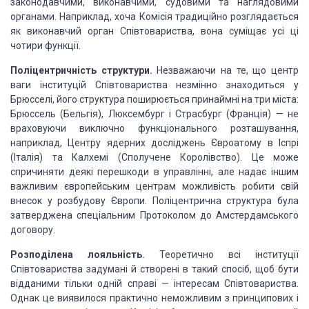
законодавчими, виконавчими, судовими та наглядовими
органами. Наприклад, хоча
Комісія традиційно розглядається
як виконавчий орган Співтовариства, вона
суміщає усі ці
чотири функції.
Поліцентричність структури.
Незважаючи на те, що центр
ваги інституцій
Співтовариства незмінно знаходиться у
Брюсселі, його структура поширюється
принаймні на три міста:
Брюссель (Бельгія), Люксембург і Страсбург (Франція) —
не
враховуючи виключно функціонального розташування,
наприклад, Центру ядерних
досліджень Євроатому в Іспрі
(Італія) та Калхемі (Сполучене Королівство). Це
може
спричиняти деякі перешкоди в управлінні, але надає іншим
важливим
європейським центрам можливість робити свій
внесок у розбудову Європи.
Поліцентрична структура була
затверджена спеціальним Протоколом до
Амстердамського
договору.
Розподілена лояльність
.
Теоретично всі інституції
Співтовариства задумані й створені в такий
спосіб, щоб бути
відданими тільки одній справі — інтересам Співтовариства.
Однак це виявилося практично неможливим з принципових і