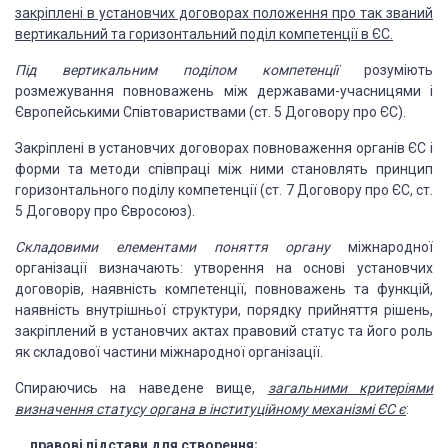
закріплені в установчих договорах
положення про так званий
вертикальний та горизонтальний поділ компетенції в ЄС.
Під вертикальним поділом компетенції
розуміють
розмежування повноважень між
державами-учасницями і
Європейськими Співтовариствами (ст. 5 Договору про ЄС).
Закріплені в
установчих договорах повноваження органів ЄС і
форми та методи співпраці між
ними становлять принцип
горизонтального поділу компетенції (ст. 7 Договору про
ЄС, ст.
5 Договору про Євросоюз).
Складовими елементами поняття органу
міжнародної
організації визначають: утворення на основі
установчих
договорів, наявність компетенції, повноважень та функцій,
наявність
внутрішньої структури, порядку прийняття рішень,
закріплений в установчих актах
правовий статус та його роль
як складової частини міжнародної організації.
Спираючись на
наведене вище,
загальними критеріями
визначення статусу органа в інституційному механізмі ЄС є
:
правові
підстави для створення;