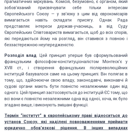
прагматичних міркувань.
Комісія, безумовно, є органом, який
зобов’язаний присвячувати себе тільки
інтересам
Європейського Союзу — у зв’язку з цим від єврокомісарів
вимагається
навіть складати присягу. Однак Рада
представляє інтереси держав-учасниць, а від
Суду
Європейських Співтовариств вимагається, щоб до всіх спорів,
які
передаються йому на розгляд, він ставився з повною і
беззастережною
неупередженістю.
Розподіл влад
. Цей
принцип уперше був сформульований
французьким філософом-конституціоналістом
Монтеск’є у
ХVIII ст., і створення французьких післяреволюційних
інституцій
базувалося саме на цьому принципі. Він полягає в
тому, що, здійснюючи свою
владу, законодавчі, виконавчі й
судові органи мають бути повністю незалежними
один від
одного. Цей принцип застосовується до інституцій ЄС тому, що
всі вони
є повністю незалежними одна від одної, хоча, як було
згадано вище, і виконують
змішані функції.
Термін “інститут” в європейському праві відноситься до
установ Союзу, які наділені повноваженнями приймати
юридично обов’язкові
рішення. В інших випадках