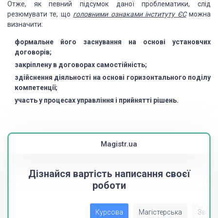
Отже, як
певний підсумок даної проблематики, слід
резюмувати те, що
головними ознаками інституту ЄС
можна
визначити:
формальне його
заснування на основі установчих
договорів;
закріплену в
договорах самостійність;
здійснення
діяльності на основі горизонтального поділу
компетенції;
участь у
процесах управління і прийнятті рішень.
Magistr.ua
Дізнайся вартість написання своєї
роботи
Курсова
Магістерська
Звіт з