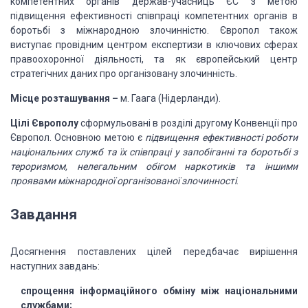
компетентних органів
держав-учасниць ЄС з метою
підвищення ефективності співпраці компетентних органів
в
боротьбі з міжнародною злочинністю. Європол також
виступає провідним центром експертизи
в ключових сферах
правоохоронної діяльності, та як європейський центр
стратегічних
даних про організовану злочинність.
Місце розташування –
м. Гаага
(Нідерланди).
Цілі Європолу
сформульовані
в розділі другому Конвенції про
Європол. Основною метою є
підвищення ефективності роботи
національних служб та їх співпраці у запобіганні
та боротьбі з
тероризмом, нелегальним обігом наркотиків та іншими
проявами міжнародної
організованої злочинності
.
Завдання
Досягнення
поставлених цілей передбачає вирішення
наступних завдань:
спрощення інформаційного обміну між національними
службами;