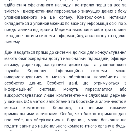
здійснення ефективного нагляду і контролю перш за все за
змістом
і використанням персонально значущих даних з боку
уповноваженого на це органу. Контролююча
інстанція
складається з уповноважених по захисту інформації осіб, по 2
представники
від країни. Мережа включає в себе три головні
складові частини системи: інформаційну,
аналітичну та індекс-
систему.
Дані вводяться прямо до системи, до якої для консультування
мають безпосередній
доступ національні підрозділи, офіцери
зв’язку, директор, заступники директора та
уповноважені
служби Європолу. Інформаційна системи може
використовуватися з метою
зберігання неособистих та
особистих даних. Особисті дані, що отримуються з
інформаційної
системи, можуть пересилатися або
використовуватися лише компетентними службами держав-
учасниць
ЄС з метою запобігання та боротьби зі злочинністю в
межах компетенції Європолу,
та іншими тяжкими
кримінальними злочинами. Особа, яка бажає отримати дані
про себе,
що зберігаються в Європолі, може безкоштовно
подати запит до національного компетентного
органу в будь-