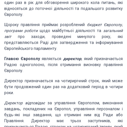
один раз в рік для
обговорення широкого кола питань, які
відносяться до поточної діяльності та подальшого
розвитку
Європолу.
Щороку правління приймає розроблений
бюджет
Європолу
,
програми роботи
щодо майбутньої
діяльності та
загальний
звіт
про заходи,
проведені минулого року, які
представляються Раді для затвердження та інформування
Європейського парламенту.
Главою Європолу
являється
директор
,
який призначається
Радою одноголосно, після отримання висновку правління
Європолу.
Директор призначається на чотирирічний строк, який може
бути продовжений один
раз на додатковий період в чотири
роки.
Директор відповідає
за управління
Європолом, виконання
завдань, покладених на Європол, управління персоналом і
будь-які
інші завдання, що отримані ним від Ради або
Правління. Директор має трьох заступників,
які
призначаються Радою, строком на чотирирічний термін, який