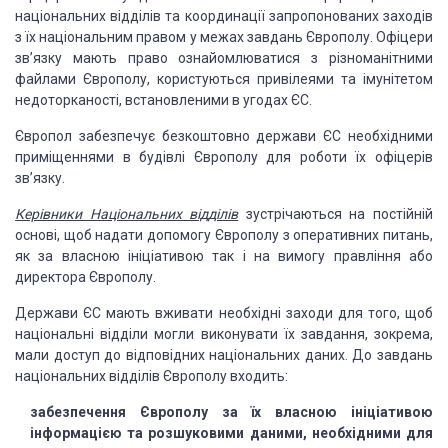
національних відділів
та координації запропонованих заходів
з їх національним правом у межах завдань Європолу.
Офіцери
зв’язку мають право ознайомлюватися з різноманітними
файлами Європолу, користуються
привілеями та імунітетом
недоторканості, встановленими в угодах ЄС.
Європол забезпечує безкоштовно держави ЄС необхідними
приміщеннями в будівлі
Європолу для роботи їх офіцерів
зв’язку.
Керівники Національних відділів
зустрічаються на
постійній
основі, щоб надати допомогу Європолу з оперативних питань,
як за власною
ініціативою так і на вимогу правління або
директора Європолу.
Держави ЄС мають вживати необхідні заходи для того, щоб
національні відділи
могли виконувати їх завдання, зокрема,
мали доступ до відповідних національних даних.
До завдань
національних відділів Європолу входить:
забезпечення Європолу за їх власною ініціативою
інформацією та розшуковими
даними, необхідними для