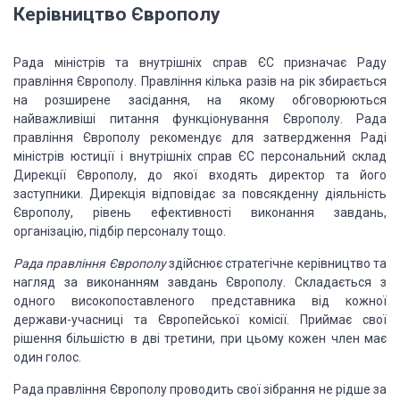
Керівництво Європолу
Рада міністрів та внутрішніх справ ЄС призначає Раду
правління Європолу. Правління
кілька разів на рік збирається
на розширене засідання, на якому обговорюються
найважливіші
питання функціонування Європолу. Рада
правління Європолу рекомендує для затвердження
Раді
міністрів юстиції і внутрішніх справ ЄС персональний склад
Дирекції Європолу,
до якої входять директор та його
заступники. Дирекція відповідає за повсякденну
діяльність
Європолу, рівень ефективності виконання завдань,
організацію, підбір
персоналу тощо.
Рада правління Європолу
здійснює
стратегічне керівництво та
нагляд за виконанням завдань Європолу. Складається з
одного високопоставленого представника від кожної
держави-учасниці та Європейської
комісії. Приймає свої
рішення більшістю в дві третини, при цьому кожен член має
один голос.
Рада правління Європолу проводить свої зібрання не рідше за