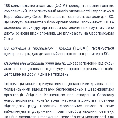
100 кримінальних аналітиків
(OCTA) проводять
постійні оцінки,
комплексний і перспективний аналіз злочинності і тероризму в
Європейському
Союзі. Визначають і оцінюють загрози для ЄС,
що можуть виникнути з боку організованої
злочинності. OCTA
окреслює структуру організованих злочинних груп, як вони
діють,
основні види злочинів, що впливають на Європейський
Союз.
ЄС
Ситуація з тероризмом і трендів
(TE-SAT), публікується
один раз на рік, дає детальний звіт про стан тероризму в
ЄС.
Європол має інформаційний центр
, що забезпечений
від будь-
якого несанкціонованого доступу та працює в режимі он-лайн:
24 години на
добу, 7 днів на тиждень.
Інформація може отримуватися
національними кримінально-
поліцейськими відомствами безпосередньо з штаб-квартири
організації. Згідно з Конвенцією про створення Європолу
новостворювана комп’ютерна
мережа відомства повинна
відповідати ряду жорстких формальних вимог, а саме
забезпечувати
дотримання прав і свобод людини, безпеку,
надійно захищати інформацію, передбачати
можливості для