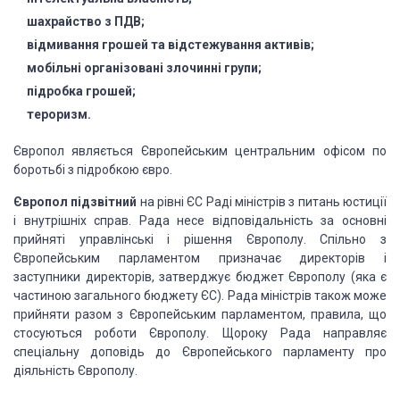
шахрайство з ПДВ;
відмивання грошей та відстежування активів;
мобільні організовані злочинні групи;
підробка грошей;
тероризм.
Європол являється Європейським центральним офісом по
боротьбі з підробкою євро.
Європол підзвітний
на рівні
ЄС Раді міністрів з питань юстиції
і внутрішніх справ. Рада несе відповідальність
за основні
прийняті управлінські і рішення Європолу. Спільно з
Європейським парламентом
призначає директорів і
заступники директорів, затверджує бюджет Європолу (яка є
частиною загального бюджету ЄС). Рада міністрів також може
прийняти разом з Європейським
парламентом, правила, що
стосуються роботи Європолу. Щороку Рада направляє
спеціальну
доповідь до Європейського парламенту про
діяльність Європолу.