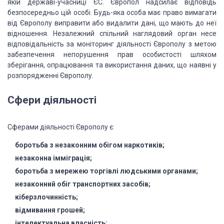
якій державі-учасниці ЄС. Європол надсилає відповідь
безпосередньо
цій особі. Будь-яка особа має право вимагати
від Європолу виправити або видалити
дані, що мають до неї
відношення. Незалежний спільний наглядовий орган несе
відповідальність
за моніторинг діяльності Європолу з метою
забезпечення непорушення прав особистості
шляхом
зберігання, опрацювання та використання даних, що наявні у
розпорядженні
Європолу.
Сфери діяльності
Сферами
діяльності Європолу є:
боротьба з незаконним обігом наркотиків;
незаконна імміграція;
боротьба з мережею торгівлі людськими органами;
незаконний обіг транспортних засобів;
кіберзлочинність;
відмивання грошей;
інтелектуальна власність;