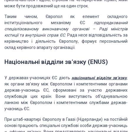
може бути продовжений
ще на один строк.
Таким чином, Європол як елемент складного
інституціонального механізму ЄС
підпорядкований
спеціалізованому виконавчому
органові – Раді міністрів
юстиції та внутрішніх справ ЄС
. Рада несе відповідальність
за
керівництво і діяльність Європолу, формує персональний
склад керівного апарату
організації.
Національні відділи зв’язку
(ENUS)
У державах-учасницях
ЄС діють
національні відділи зв’язку
,
як органи зв’язку між Європолом
і компетентними органами
держав-учасниць ЄС, сформовані за участю державних
службовців
цих країн. Вони виступають об’єднувальною
ланкою між Європолом і компетентними службами
держав-
учасниць ЄС.
При штаб-квартирі Європолу в Гаазі (Нідерланди) на постійній
основі працюють
спеціальні службові особи держав-учасниць
–
офіцери
зв’язку
. Вони представляють національні відділи