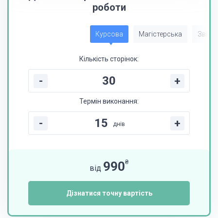
роботи
Курсова
Магістерська
Звіт з
Кількість сторінок:
-
+
Термін виконання:
-
+
днів
₴
990
від
Дізнатися точну вартість