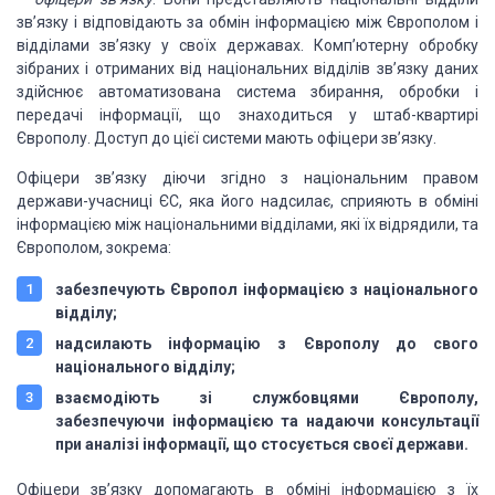
зв’язку і відповідають за обмін
інформацією між Європолом і
відділами зв’язку у своїх державах. Комп’ютерну обробку
зібраних і отриманих від національних відділів зв’язку даних
здійснює автоматизована
система збирання, обробки і
передачі інформації, що знаходиться у штаб-квартирі
Європолу. Доступ до цієї системи мають офіцери зв’язку.
Офіцери зв’язку діючи згідно з національним правом
держави-учасниці ЄС, яка
його надсилає, сприяють в обміні
інформацією між національними відділами, які їх
відрядили, та
Європолом, зокрема:
забезпечують Європол інформацією з національного
відділу;
надсилають інформацію з Європолу до свого
національного відділу;
взаємодіють зі службовцями Європолу,
забезпечуючи інформацією та надаючи консультації
при аналізі інформації, що стосується своєї держави.
Офіцери зв’язку допомагають в обміні інформацією з їх