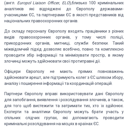
(англ.
Europol Liaison Officer
,
ELO
),
близько 100 кримінальних
аналітиків
які відряджені до Європолу
державами-
учасницями ЄС, та партнерами ЄС в якості представників від
національних
правоохоронних органів.
До складу персоналу Європолу входять працівники з різних
видів правоохоронних
органів, у тому числі поліції,
прикордонних органів, митниці, служби безпеки. Такий
міжвідомчий підхід дозволяє всебічно, повно та комплексно
проводити збір інформації
та мінімізувати простір, в якому
злочинці можуть здійснювати свої протиправні дії.
Офіцери Європолу не мають прямих повноважень
здійснювати арешт, але підтримують
колег з ЄС шляхом збору,
аналізу і поширення інформації та координацій операцій.
Партнери Європолу вправі використовувати дані Європолу
для запобігання, виявлення
і розслідування злочинів, а також,
для того щоб вистежити та затримати тих, хто
їх здійснює.
Експерти та аналітики Європолу можуть брати участь у
спільних слідчих
групах, які допомагають проводити
кримінальні розслідування на місцях в країнах
ЄС.