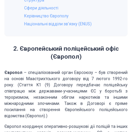
Структура
Сфери діяльності
Керівництво Європолу
Національні відділи зв’язку (ENUS)
2.
Європейський
поліцейський офіс
(Європол)
Європол
– спеціалізований
орган Еврсоюзу – був створений
на основі Маастрихтського договору від 7 лютого 1992-го
року. (Стаття K1 (9) Договору передбачає поліцейську
співпрацю між державами-учасницями
ЄС у боротьбі з
тероризмом, незаконним обігом наркотиків та іншими
міжнародними
злочинами. Також в Договорі є пряме
посилання на створення Європейського поліцейського
відомства (Європол).)
Європол координує оперативно-розшукові дії поліцій та інших