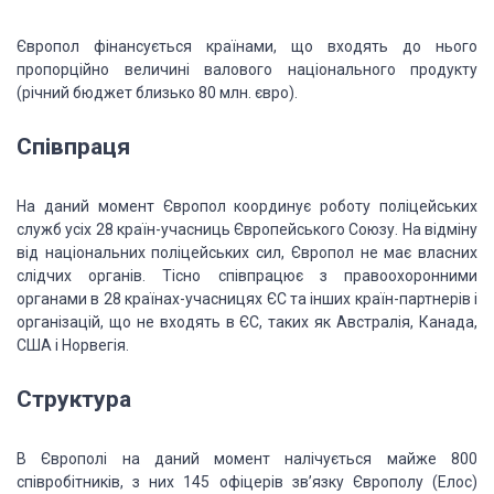
Європол
фінансується країнами, що входять до нього
пропорційно величині валового національного
продукту
(річний бюджет близько 80 млн. євро).
Співпраця
На даний
момент Європол координує роботу поліцейських
служб усіх 28 країн-учасниць Європейського
Союзу. На відміну
від національних поліцейських сил, Європол не має власних
слідчих
органів.
Тісно співпрацює з правоохоронними
органами в 28 країнах-учасницях ЄС та інших країн-партнерів і
організацій, що не
входять в ЄС,
таких як Австралія, Канада,
США і Норвегія.
Структура
В Європолі
на даний момент налічується м
айже 800
співробітників, з них 145
офіцерів зв’язку Європолу (Елос)