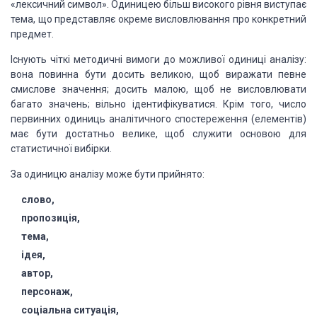
«лексичний символ». Одиницею більш високого рівня виступає
тема, що представляє окреме висловлювання про конкретний
предмет.
Існують чіткі методичні вимоги до можливої одиниці аналізу:
вона повинна бути досить великою, щоб виражати певне
смислове значення; досить малою, щоб не висловлювати
багато значень; вільно ідентифікуватися. Крім того, число
первинних одиниць аналітичного спостереження (елементів)
має бути достатньо велике, щоб служити основою для
статистичної вибірки.
За одиницю аналізу може бути прийнято:
слово,
пропозиція,
тема,
ідея,
автор,
персонаж,
соціальна ситуація,