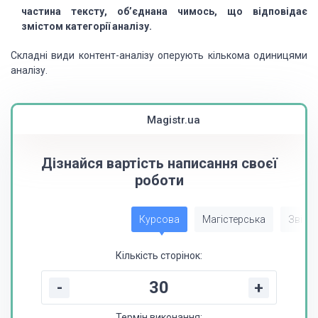
частина тексту, об’єднана чимось, що відповідає
змістом категорії аналізу.
Складні види контент-аналізу оперують кількома одиницями
аналізу.
Magistr.ua
Дізнайся вартість написання своєї
роботи
Курсова
Магістерська
Звіт з
Кількість сторінок:
-
+
Термін виконання: