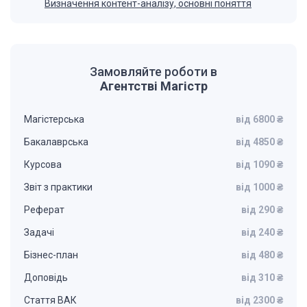
Визначення контент-аналізу, основні поняття
Замовляйте роботи в
Агентстві Магістр
Магістерська
від 6800 ₴
Бакалаврська
від 4850 ₴
Курсова
від 1090 ₴
Звіт з практики
від 1000 ₴
Реферат
від 290 ₴
Задачі
від 240 ₴
Бізнес-план
від 480 ₴
Доповідь
від 310 ₴
Стаття ВАК
від 2300 ₴